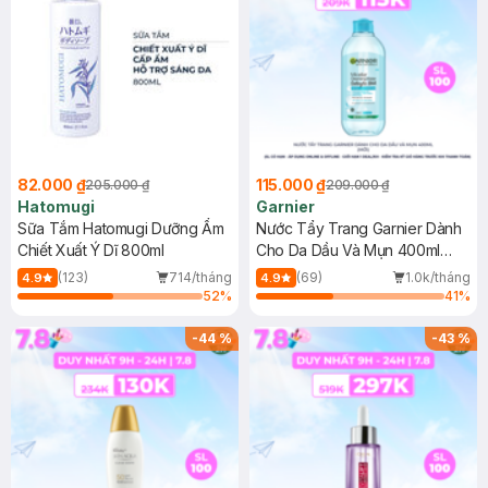
82.000 ₫
115.000 ₫
205.000 ₫
209.000 ₫
Hatomugi
Garnier
Sữa Tắm Hatomugi Dưỡng Ẩm
Nước Tẩy Trang Garnier Dành
Chiết Xuất Ý Dĩ 800ml
Cho Da Dầu Và Mụn 400ml
(Mới)
(123)
714/tháng
(69)
1.0k/tháng
4.9
4.9
52
%
41
%
-
44
%
-
43
%