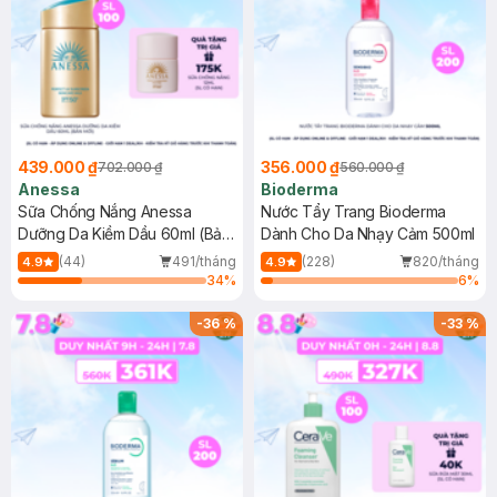
439.000 ₫
356.000 ₫
702.000 ₫
560.000 ₫
Anessa
Bioderma
Sữa Chống Nắng Anessa
Nước Tẩy Trang Bioderma
Dưỡng Da Kiềm Dầu 60ml (Bản
Dành Cho Da Nhạy Cảm 500ml
Mới)
(44)
491/tháng
(228)
820/tháng
4.9
4.9
34
%
6
%
-
36
%
-
33
%