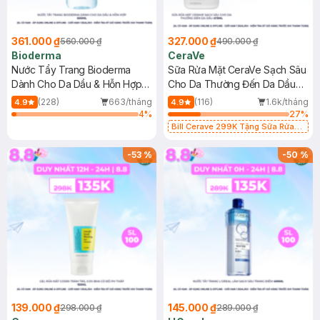
361.000 ₫
327.000 ₫
560.000 ₫
490.000 ₫
Bioderma
CeraVe
Nước Tẩy Trang Bioderma
Sữa Rửa Mặt CeraVe Sạch Sâu
Dành Cho Da Dầu & Hỗn Hợp
Cho Da Thường Đến Da Dầu
500ml
473ml
(228)
663/tháng
(116)
1.6k/tháng
4.9
4.9
4
%
27
%
Bill Cerave 299K Tặng Sữa Rửa
Mặt Cerave 30ml (SL có hạn)
-
53
%
-
50
%
139.000 ₫
145.000 ₫
298.000 ₫
289.000 ₫