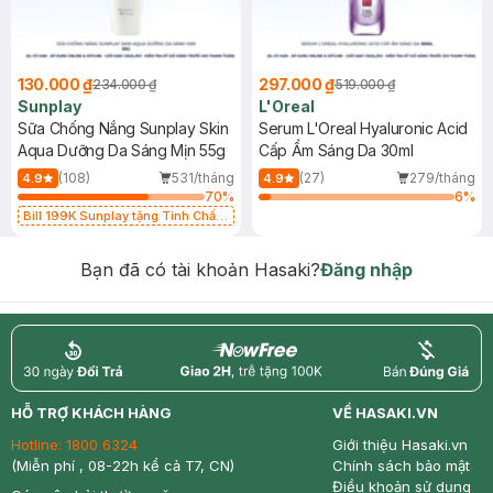
130.000 ₫
297.000 ₫
234.000 ₫
519.000 ₫
Sunplay
L'Oreal
Sữa Chống Nắng Sunplay Skin
Serum L'Oreal Hyaluronic Acid
Aqua Dưỡng Da Sáng Mịn 55g
Cấp Ẩm Sáng Da 30ml
(108)
531/tháng
(27)
279/tháng
4.9
4.9
70
%
6
%
Bill 199K Sunplay tặng Tinh Chất
Chống Nắng 7g trị giá 30K (SL có
hạn)
Bạn đã có tài khoản Hasaki?
Đăng nhập
return
nowfree
price
HỖ TRỢ KHÁCH HÀNG
VỀ HASAKI.VN
Hotline:
1800 6324
Giới thiệu Hasaki.vn
(Miễn phí , 08-22h kể cả T7, CN)
Chính sách bảo mật
Điều khoản sử dụng