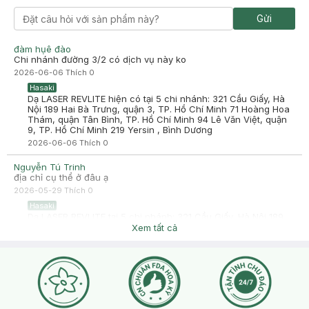
Gửi
đàm hụê đào
Chi nhánh đường 3/2 có dịch vụ này ko
2026-06-06
Thích
0
Hasaki
Dạ LASER REVLITE hiện có tại 5 chi nhánh: 321 Cầu Giấy, Hà
Nội 189 Hai Bà Trưng, quận 3, TP. Hồ Chí Minh 71 Hoàng Hoa
Thám, quận Tân Bình, TP. Hồ Chí Minh 94 Lê Văn Việt, quận
9, TP. Hồ Chí Minh 219 Yersin , Bình Dương
2026-06-06
Thích
0
Nguyễn Tú Trinh
địa chỉ cụ thể ở đâu ạ
2026-05-29
Thích
0
Hasaki
Dạ LASER REVLITE tại 5 chi nhánh: 321 Cầu Giấy, Hà Nội 189
Hai Bà Trưng, quận 3, TP. Hồ Chí Minh 71 Hoàng Hoa Thám,
Xem tất cả
quận Tân Bình, TP. Hồ Chí Minh 94 Lê Văn Việt, quận 9, TP.
Hồ Chí Minh 219 Yersin , Bình Dương
2026-05-29
Thích
0