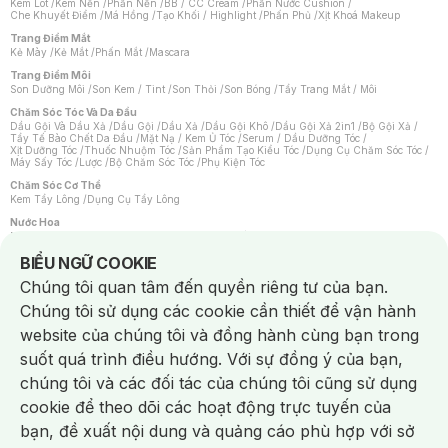
Kem Lót
/
Kem Nền
/
Phấn Nền
/
BB / CC Cream
/
Phấn Nước Cushion
/
Che Khuyết Điểm
/
Má Hồng
/
Tạo Khối / Highlight
/
Phấn Phủ
/
Xịt Khoá Makeup
Trang Điểm Mắt
Kẻ Mày
/
Kẻ Mắt
/
Phấn Mắt
/
Mascara
Trang Điểm Môi
Son Dưỡng Môi
/
Son Kem / Tint
/
Son Thỏi
/
Son Bóng
/
Tẩy Trang Mắt / Môi
Chăm Sóc Tóc Và Da Đầu
Dầu Gội Và Dầu Xả
/
Dầu Gội
/
Dầu Xả
/
Dầu Gội Khô
/
Dầu Gội Xả 2in1
/
Bộ Gội Xả
/
Tẩy Tế Bào Chết Da Đầu
/
Mặt Nạ / Kem Ủ Tóc
/
Serum / Dầu Dưỡng Tóc
/
Xịt Dưỡng Tóc
/
Thuốc Nhuộm Tóc
/
Sản Phẩm Tạo Kiểu Tóc
/
Dụng Cụ Chăm Sóc Tóc
/
Máy Sấy Tóc
/
Lược
/
Bộ Chăm Sóc Tóc
/
Phụ Kiện Tóc
Chăm Sóc Cơ Thể
Kem Tẩy Lông
/
Dụng Cụ Tẩy Lông
Nước Hoa
Nước Hoa Nữ
/
Nước Hoa Nam
/
Nước Hoa Cao Cấp
/
Xịt Thơm Toàn Thân
/
Nước Hoa Vùng Kín
Notice about cookies usage
BIỂU NGỮ COOKIE
Chăm Sóc Cá Nhân
Chúng tôi quan tâm đến quyền riêng tư của bạn.
Chống Muỗi
/
Khẩu Trang
/
Máy Massage
/
Mặt Nạ Xông Hơi
/
Nước Rửa Tay
/
Sản Phẩm Chăm Sóc Khác
/
Bàn Chải Đánh Răng
/
Bàn Chải Điện
/
Chúng tôi sử dụng các cookie cần thiết để vận hành
Hỗ Trợ Trắng Răng
/
Kem Đánh Răng
/
Máy Tăm Nước
/
Nước Súc Miệng
/
Tăm / Chỉ Nha Khoa
/
Xịt Thơm Miệng
/
Dung Dịch Vệ Sinh
/
Dưỡng Vùng Kín
/
website của chúng tôi và đồng hành cùng bạn trong
Khăn Ướt Vệ Sinh Vùng Kín
/
Băng Vệ Sinh
/
Tampon
/
Bọt Cạo Râu
/
Dao Cạo Râu
/
Máy Cạo Râu
suốt quá trình điều hướng. Với sự đồng ý của bạn,
Vấn Đề Về Da
chúng tôi và các đối tác của chúng tôi cũng sử dụng
Da Dầu / Lỗ Chân Lông To
/
Da Khô / Mất Nước
/
Da Lão Hóa
/
Da Mụn
/
Da Nhạy Cảm / Kích Ứng
/
Da Xỉn Màu
/
Thâm / Nám / Tàn Nhang
/
cookie để theo dõi các hoạt động trực tuyến của
Quầng Thâm & Bọng Mắt
/
Sẹo
/
Viêm Da Cơ Địa
bạn, đề xuất nội dung và quảng cáo phù hợp với sở
Dụng Cụ / Phụ Kiện Chăm Sóc Da
Chat i
Bông Tẩy Trang
/
Khăn Lau Mặt Khô
/
Dụng Cụ / Máy Rửa Mặt
/
Máy Chăm Sóc Da
/