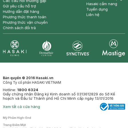
Các câu hỏi thường gặp
Hasaki cẩm nang
Gửi yêu cầu hỗ trợ
Tuyển dụng
Hướng dẫn đặt hàng
Liên hệ
Phương thức thanh toán
Phương thức vận chuyển
Chính sách đổi trả
Synctives
Clinic
Dermahair
Mastige
Bản quyền © 2016 Hasaki.vn
Công Ty cổ phần HASAKI VIETNAM
Hotline:
1800 6324
Giấy chứng nhận Đăng ký Kinh doanh số 0313612829 do Sở Kế
hoạch và Đầu tư Thành phố Hồ Chí Minh cấp ngày 13/01/2016
Xem tất cả cửa hàng
Mỹ Phẩm High-End
Trang Điểm Mặt