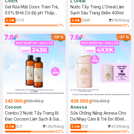
Cosrx
L'Oreal
Gel Rửa Mặt Cosrx Tràm Trà,
Nước Tẩy Trang L'Oreal Làm
0.5% BHA Có Độ pH Thấp
Sạch Sâu Trang Điểm 400ml
150ml
(173)
(298)
916/tháng
5.0
4.8
7
%
2
%
-
59
%
-
37
%
243.000 ₫
439.000 ₫
590.000 ₫
702.000 ₫
Cocoon
Anessa
Combo 2 Nước Tẩy Trang Bí
Sữa Chống Nắng Anessa Cho
Đao Cocoon Làm Sạch & Giảm
Da Nhạy Cảm & Trẻ Em 60ml
Dầu 500ml
(Mới)
(57)
1.6k/tháng
(23)
403/tháng
5.0
5.0
52
%
34
%