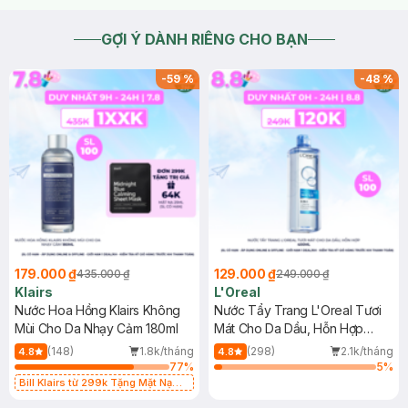
GỢI Ý DÀNH RIÊNG CHO BẠN
-
59
%
-
48
%
179.000 ₫
129.000 ₫
435.000 ₫
249.000 ₫
Klairs
L'Oreal
Nước Hoa Hồng Klairs Không
Nước Tẩy Trang L'Oreal Tươi
Mùi Cho Da Nhạy Cảm 180ml
Mát Cho Da Dầu, Hỗn Hợp
400ml
(148)
1.8k/tháng
(298)
2.1k/tháng
4.8
4.8
77
%
5
%
Bill Klairs từ 299k Tặng Mặt Nạ
Làm Dịu Da & Kiểm Soát Dầu Nhờn