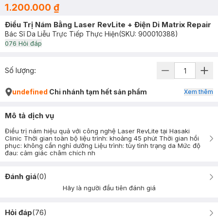
1.200.000 ₫
Điều Trị Nám Bằng Laser RevLite + Điện Di Matrix Repair
Bác Sĩ Da Liễu Trực Tiếp Thực Hiện
(SKU:
900010388
)
0
76
Hỏi đáp
Số lượng:
undefined
Chi nhánh tạm hết sản phẩm
Xem thêm
Mô tả dịch vụ
Điều trị nám hiệu quả với công nghệ Laser RevLite tại Hasaki
Clinic Thời gian toàn bộ liệu trình: khoảng 45 phút Thời gian hồi
phục: không cần nghỉ dưỡng Liệu trình: tùy tình trạng da Mức độ
đau: cảm giác châm chích nh
Đánh giá
(
0
)
Hãy là người đầu tiên đánh giá
Hỏi đáp
(
76
)