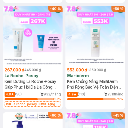
-
40
%
-
59
%
267.000 ₫
553.000 ₫
445.000 ₫
1.350.000 ₫
La Roche-Posay
Martiderm
Kem Dưỡng La Roche-Posay
Kem Chống Nắng MartiDerm
Giúp Phục Hồi Da Đa Công
Phổ Rộng Bảo Vệ Toàn Diện
Dụng 40ml
40ml
(56)
932/tháng
(110)
251/tháng
4.9
4.9
68
%
75
%
Bill La roche-posay 399K Tặng
Gel rửa mặt da dầu nhạy cảm 50ml
(SL có hạn)
-
60
%
-
45
%