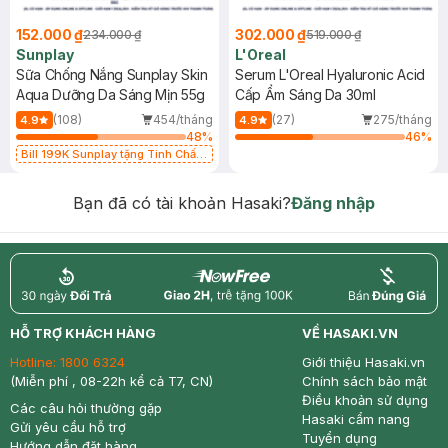
152.000 ₫
302.000 ₫
234.000 ₫
519.000 ₫
Sunplay
L'Oreal
Sữa Chống Nắng Sunplay Skin
Serum L'Oreal Hyaluronic Acid
Aqua Dưỡng Da Sáng Mịn 55g
Cấp Ẩm Sáng Da 30ml
(108)
454/tháng
(27)
275/tháng
4.9
4.9
48
%
46
%
Bill 199K Sunplay tặng Tinh Chất
Chống Nắng 7g trị giá 30K (SL có
hạn)
Bạn đã có tài khoản Hasaki?
Đăng nhập
return
nowfree
price
HỖ TRỢ KHÁCH HÀNG
VỀ HASAKI.VN
Hotline:
1800 6324
Giới thiệu Hasaki.vn
(Miễn phí , 08-22h kể cả T7, CN)
Chính sách bảo mật
Điều khoản sử dụng
Các câu hỏi thường gặp
Hasaki cẩm nang
Gửi yêu cầu hỗ trợ
Tuyển dụng
Hướng dẫn đặt hàng