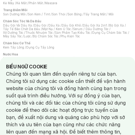
Kẻ Mày
/
Kẻ Mắt
/
Phấn Mắt
/
Mascara
Trang Điểm Môi
Son Dưỡng Môi
/
Son Kem / Tint
/
Son Thỏi
/
Son Bóng
/
Tẩy Trang Mắt / Môi
Chăm Sóc Tóc Và Da Đầu
Dầu Gội Và Dầu Xả
/
Dầu Gội
/
Dầu Xả
/
Dầu Gội Khô
/
Dầu Gội Xả 2in1
/
Bộ Gội Xả
/
Tẩy Tế Bào Chết Da Đầu
/
Mặt Nạ / Kem Ủ Tóc
/
Serum / Dầu Dưỡng Tóc
/
Xịt Dưỡng Tóc
/
Thuốc Nhuộm Tóc
/
Sản Phẩm Tạo Kiểu Tóc
/
Dụng Cụ Chăm Sóc Tóc
/
Máy Sấy Tóc
/
Lược
/
Bộ Chăm Sóc Tóc
/
Phụ Kiện Tóc
Chăm Sóc Cơ Thể
Kem Tẩy Lông
/
Dụng Cụ Tẩy Lông
Nước Hoa
Nước Hoa Nữ
/
Nước Hoa Nam
/
Nước Hoa Cao Cấp
/
Xịt Thơm Toàn Thân
/
Nước Hoa Vùng Kín
Notice about cookies usage
BIỂU NGỮ COOKIE
Chăm Sóc Cá Nhân
Chúng tôi quan tâm đến quyền riêng tư của bạn.
Chống Muỗi
/
Khẩu Trang
/
Máy Massage
/
Mặt Nạ Xông Hơi
/
Nước Rửa Tay
/
Sản Phẩm Chăm Sóc Khác
/
Bàn Chải Đánh Răng
/
Bàn Chải Điện
/
Chúng tôi sử dụng các cookie cần thiết để vận hành
Hỗ Trợ Trắng Răng
/
Kem Đánh Răng
/
Máy Tăm Nước
/
Nước Súc Miệng
/
Tăm / Chỉ Nha Khoa
/
Xịt Thơm Miệng
/
Dung Dịch Vệ Sinh
/
Dưỡng Vùng Kín
/
website của chúng tôi và đồng hành cùng bạn trong
Khăn Ướt Vệ Sinh Vùng Kín
/
Băng Vệ Sinh
/
Tampon
/
Bọt Cạo Râu
/
Dao Cạo Râu
/
Máy Cạo Râu
suốt quá trình điều hướng. Với sự đồng ý của bạn,
Vấn Đề Về Da
chúng tôi và các đối tác của chúng tôi cũng sử dụng
Da Dầu / Lỗ Chân Lông To
/
Da Khô / Mất Nước
/
Da Lão Hóa
/
Da Mụn
/
Da Nhạy Cảm / Kích Ứng
/
Da Xỉn Màu
/
Thâm / Nám / Tàn Nhang
/
cookie để theo dõi các hoạt động trực tuyến của
Quầng Thâm & Bọng Mắt
/
Sẹo
/
Viêm Da Cơ Địa
bạn, đề xuất nội dung và quảng cáo phù hợp với sở
Dụng Cụ / Phụ Kiện Chăm Sóc Da
Chat i
Bông Tẩy Trang
/
Khăn Lau Mặt Khô
/
Dụng Cụ / Máy Rửa Mặt
/
Máy Chăm Sóc Da
/
thích và ưu tiên của bạn cũng như các chức năng
Dụng Cụ Chăm Sóc Khác
liên quan đến mạng xã hội. Để biết thêm thông tin,