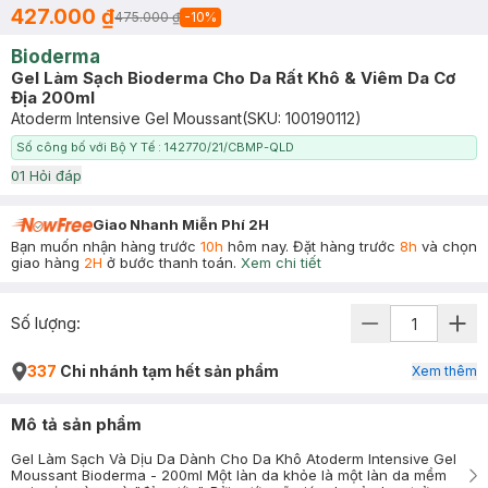
427.000 ₫
475.000 ₫
-
10
%
Bioderma
Gel Làm Sạch Bioderma Cho Da Rất Khô & Viêm Da Cơ
Địa 200ml
Atoderm Intensive Gel Moussant
(SKU:
100190112
)
Số công bố với Bộ Y Tế : 142770/21/CBMP-QLD
0
1
Hỏi đáp
Giao Nhanh Miễn Phí 2H
Bạn muốn nhận hàng trước
10h
hôm nay. Đặt hàng trước
8h
và chọn
giao hàng
2H
ở bước thanh toán.
Xem chi tiết
Số lượng:
337
Chi nhánh tạm hết sản phẩm
Xem thêm
Mô tả sản phẩm
Gel Làm Sạch Và Dịu Da Dành Cho Da Khô Atoderm Intensive Gel
Moussant Bioderma - 200ml Một làn da khỏe là một làn da mềm