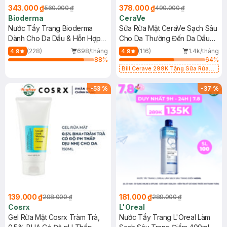
343.000 ₫
378.000 ₫
560.000 ₫
490.000 ₫
Bioderma
CeraVe
Nước Tẩy Trang Bioderma
Sữa Rửa Mặt CeraVe Sạch Sâu
Dành Cho Da Dầu & Hỗn Hợp
Cho Da Thường Đến Da Dầu
500ml
473ml
(228)
698/tháng
(116)
1.4k/tháng
4.9
4.9
88
%
64
%
Bill Cerave 299K Tặng Sữa Rửa
Mặt Cerave 30ml (SL có hạn)
-
53
%
-
37
%
139.000 ₫
181.000 ₫
298.000 ₫
289.000 ₫
Cosrx
L'Oreal
Gel Rửa Mặt Cosrx Tràm Trà,
Nước Tẩy Trang L'Oreal Làm