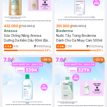
432.000 ₫
351.000 ₫
702.000 ₫
560.000 ₫
Anessa
Bioderma
Sữa Chống Nắng Anessa
Nước Tẩy Trang Bioderma
Dưỡng Da Kiềm Dầu 60ml (Bản
Dành Cho Da Nhạy Cảm 500ml
Mới)
(44)
499/tháng
(228)
832/tháng
4.9
4.9
34
%
84
%
-
39
%
-
23
%