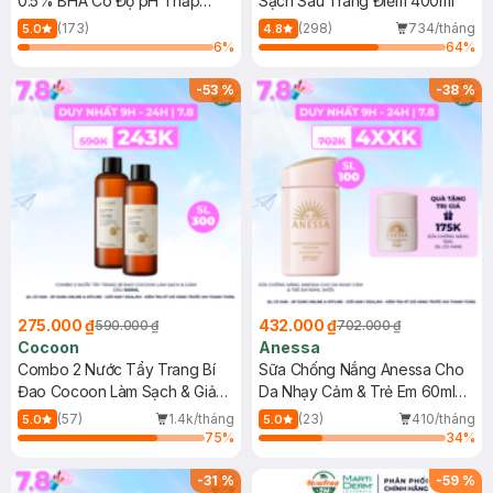
0.5% BHA Có Độ pH Thấp
Sạch Sâu Trang Điểm 400ml
150ml
(173)
(298)
734/tháng
5.0
4.8
6
%
64
%
-
53
%
-
38
%
275.000 ₫
432.000 ₫
590.000 ₫
702.000 ₫
Cocoon
Anessa
Combo 2 Nước Tẩy Trang Bí
Sữa Chống Nắng Anessa Cho
Đao Cocoon Làm Sạch & Giảm
Da Nhạy Cảm & Trẻ Em 60ml
Dầu 500ml
(Mới)
(57)
1.4k/tháng
(23)
410/tháng
5.0
5.0
75
%
34
%
-
31
%
-
59
%