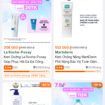
308.000 ₫
553.000 ₫
445.000 ₫
1.350.000 ₫
La Roche-Posay
Martiderm
Kem Dưỡng La Roche-Posay
Kem Chống Nắng MartiDerm
Giúp Phục Hồi Da Đa Công
Phổ Rộng Bảo Vệ Toàn Diện
Dụng 40ml
40ml
(56)
808/tháng
(110)
251/tháng
4.9
4.9
64
%
75
%
Bill La roche-posay 399K Tặng
Gel rửa mặt da dầu nhạy cảm 50ml
(SL có hạn)
-
60
%
-
36
%