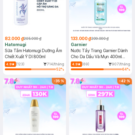
82.000 ₫
133.000 ₫
205.000 ₫
209.000 ₫
Hatomugi
Garnier
Sữa Tắm Hatomugi Dưỡng Ẩm
Nước Tẩy Trang Garnier Dành
Chiết Xuất Ý Dĩ 800ml
Cho Da Dầu Và Mụn 400ml
(Mới)
(123)
714/tháng
(69)
907/tháng
4.9
4.9
52
%
64
%
-
35
%
-
42
%