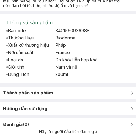
mại, mịn màng và "đủ nước". Bởi nước sẽ giúp da của bạn trở
nên đàn hồi tốt hơn, nhiều độ ẩm và hạn chế
Thông số sản phẩm
Barcode
3401560936988
Thương Hiệu
Bioderma
Xuất xứ thương hiệu
Pháp
Nơi sản xuất
France
Loại da
Da khô/Hỗn hợp khô
Giới tính
Nam và nữ
Dung Tích
200ml
Thành phần sản phẩm
Hướng dẫn sử dụng
Đánh giá
(
0
)
Hãy là người đầu tiên đánh giá