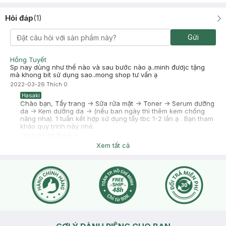
Hỏi đáp
(
1
)
Gửi
Hồng Tuyết
Sp nay dùng như thế nào và sau bước nào ạ..minh đươjc tặng
mà khong bít sử dụng sao..mong shop tư vấn ạ
2022-03-26
Thích
0
Hasaki
Chào bạn, Tẩy trang -> Sữa rửa mặt -> Toner -> Serum dưỡng
da -> Kem dưỡng da -> (nếu ban ngày thì thêm kem chống
năng nha). 1 tuần kết hợp sử dụng tẩy tbc 1-2 lần ạ . Bạn tham
khảo quy trình này nhé.
2022-03-26
Thích
0
Xem tất cả