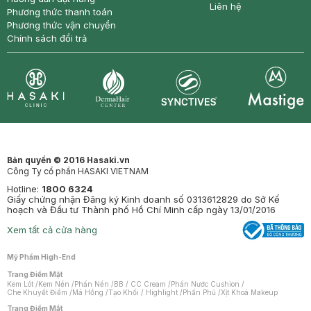
Liên hệ
Phương thức thanh toán
Phương thức vận chuyển
Chính sách đổi trả
Synctives
Clinic
Dermahair
Mastige
Bản quyền © 2016 Hasaki.vn
Công Ty cổ phần HASAKI VIETNAM
Hotline:
1800 6324
Giấy chứng nhận Đăng ký Kinh doanh số 0313612829 do Sở Kế
hoạch và Đầu tư Thành phố Hồ Chí Minh cấp ngày 13/01/2016
Xem tất cả cửa hàng
Mỹ Phẩm High-End
Trang Điểm Mặt
Kem Lót
/
Kem Nền
/
Phấn Nền
/
BB / CC Cream
/
Phấn Nước Cushion
/
Che Khuyết Điểm
/
Má Hồng
/
Tạo Khối / Highlight
/
Phấn Phủ
/
Xịt Khoá Makeup
Trang Điểm Mắt