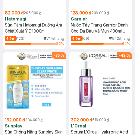
82.000 ₫
128.000 ₫
205.000 ₫
209.000 ₫
Hatomugi
Garnier
Sữa Tắm Hatomugi Dưỡng Ẩm
Nước Tẩy Trang Garnier Dành
Chiết Xuất Ý Dĩ 800ml
Cho Da Dầu Và Mụn 400ml
(Mới)
(123)
714/tháng
(69)
942/tháng
4.9
4.9
52
%
64
%
-
35
%
-
42
%
152.000 ₫
302.000 ₫
234.000 ₫
519.000 ₫
Sunplay
L'Oreal
Sữa Chống Nắng Sunplay Skin
Serum L'Oreal Hyaluronic Acid