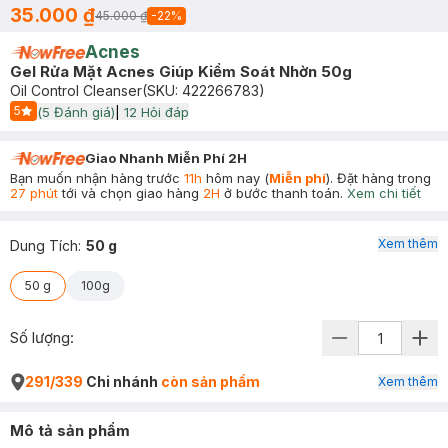
35.000 ₫
45.000 ₫
-
22
%
Acnes
Gel Rửa Mặt Acnes Giúp Kiểm Soát Nhờn 50g
Oil Control Cleanser
(SKU:
422266783
)
5
(
5
Đánh giá)
|
12
Hỏi đáp
Start Icon
Giao Nhanh Miễn Phí 2H
Bạn muốn nhận hàng trước
11h
hôm nay (
Miễn phí
). Đặt hàng trong
27 phút
tới và chọn giao hàng
2H
ở bước thanh toán.
Xem chi tiết
Xem thêm
Dung Tích
:
50 g
50 g
100g
Số lượng:
291/339
Chi nhánh
còn sản phẩm
Xem thêm
Mô tả sản phẩm