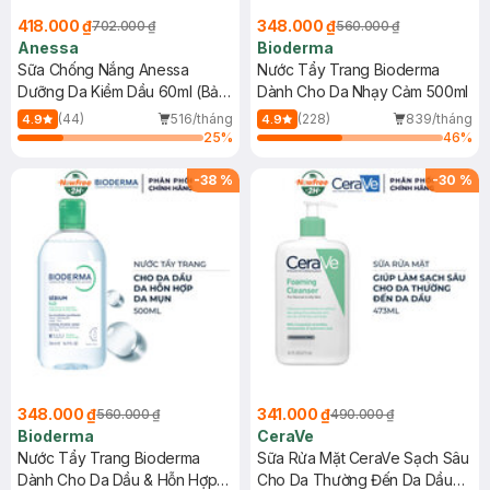
418.000 ₫
348.000 ₫
702.000 ₫
560.000 ₫
Anessa
Bioderma
Sữa Chống Nắng Anessa
Nước Tẩy Trang Bioderma
Dưỡng Da Kiềm Dầu 60ml (Bản
Dành Cho Da Nhạy Cảm 500ml
Mới)
(44)
516/tháng
(228)
839/tháng
4.9
4.9
25
%
46
%
-
38
%
-
30
%
348.000 ₫
341.000 ₫
560.000 ₫
490.000 ₫
Bioderma
CeraVe
Nước Tẩy Trang Bioderma
Sữa Rửa Mặt CeraVe Sạch Sâu
Dành Cho Da Dầu & Hỗn Hợp
Cho Da Thường Đến Da Dầu