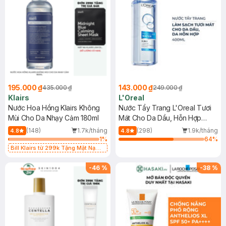
195.000 ₫
143.000 ₫
435.000 ₫
249.000 ₫
Klairs
L'Oreal
Nước Hoa Hồng Klairs Không
Nước Tẩy Trang L'Oreal Tươi
Mùi Cho Da Nhạy Cảm 180ml
Mát Cho Da Dầu, Hỗn Hợp
400ml
(148)
1.7k/tháng
(298)
1.9k/tháng
4.8
4.8
1
%
64
%
Bill Klairs từ 299k Tặng Mặt Nạ
Làm Dịu Da & Kiểm Soát Dầu Nhờn
25ml (SL Có Hạn)
-
46
%
-
38
%