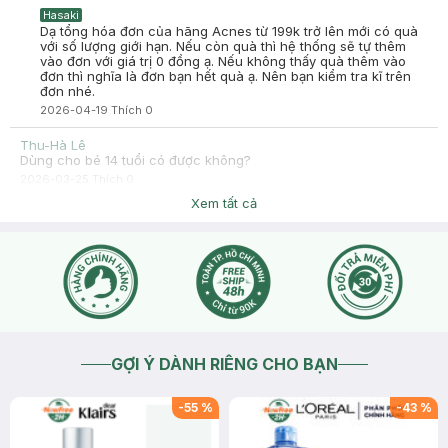
Hasaki
Dạ tổng hóa đơn của hãng Acnes từ 199k trở lên mới có quà
với số lượng giới hạn. Nếu còn quà thì hệ thống sẽ tự thêm
vào đơn với giá trị 0 đồng ạ. Nếu không thấy quà thêm vào
đơn thì nghĩa là đơn bạn hết quà ạ. Nên bạn kiểm tra kĩ trên
đơn nhé.
2026-04-19
Thích
0
Thu-Hà Lê
Dùng cho bé 14 tuổi có được không?
2026-03-25
Thích
0
Hasaki
Xem tất cả
Chào bạn, sản phẩm Hasaki khuyến khích sử dụng trên 18
tuổi nhé.
2026-03-25
Thích
0
GỢI Ý DÀNH RIÊNG CHO BẠN
-
55
%
-
43
%