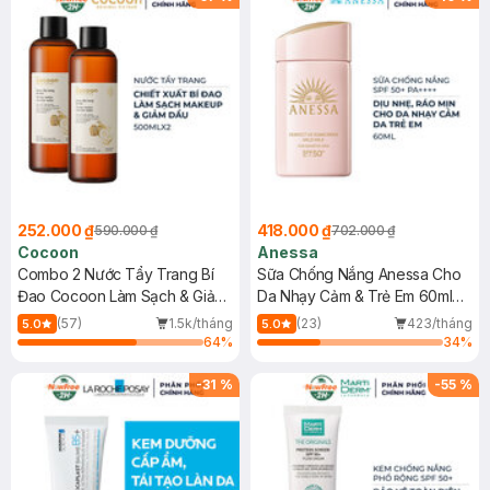
252.000 ₫
418.000 ₫
590.000 ₫
702.000 ₫
Cocoon
Anessa
Combo 2 Nước Tẩy Trang Bí
Sữa Chống Nắng Anessa Cho
Đao Cocoon Làm Sạch & Giảm
Da Nhạy Cảm & Trẻ Em 60ml
Dầu 500ml
(Mới)
(57)
1.5k/tháng
(23)
423/tháng
5.0
5.0
64
%
34
%
-
31
%
-
55
%