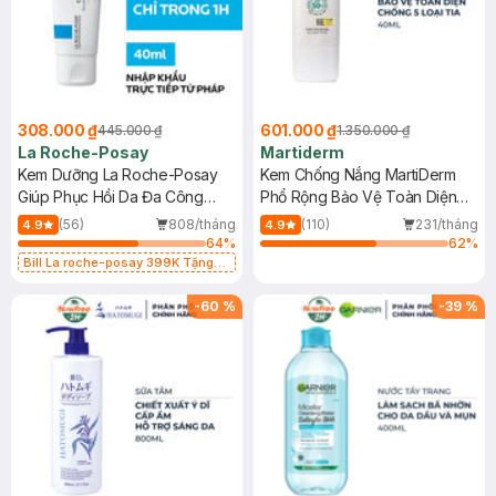
308.000 ₫
601.000 ₫
445.000 ₫
1.350.000 ₫
La Roche-Posay
Martiderm
Kem Dưỡng La Roche-Posay
Kem Chống Nắng MartiDerm
Giúp Phục Hồi Da Đa Công
Phổ Rộng Bảo Vệ Toàn Diện
Dụng 40ml
40ml
(56)
808/tháng
(110)
231/tháng
4.9
4.9
64
%
62
%
Bill La roche-posay 399K Tặng
Gel rửa mặt da dầu nhạy cảm 50ml
(SL có hạn)
-
60
%
-
39
%