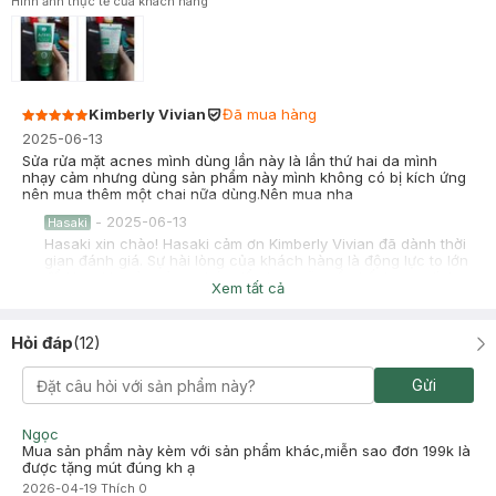
Hình ảnh thực tế của khách hàng
Kimberly Vivian
Đã mua hàng
2025-06-13
Sửa rửa mặt acnes mình dùng lần này là lần thứ hai da mình
nhạy cảm nhưng dùng sản phẩm này mình không có bị kích ứng
nên mua thêm một chai nữa dùng.Nên mua nha
-
2025-06-13
Hasaki
Hasaki xin chào! Hasaki cảm ơn Kimberly Vivian đã dành thời
gian đánh giá. Sự hài lòng của khách hàng là động lực to lớn
để Hasaki ngày càng phát triển hơn nữa về chất lượng dịch
Xem tất cả
vụ. Cảm ơn bạn đã tin tưởng và mua sắm tại Hasaki!
Võ Thị Thu Cẩm
Đã mua hàng
Hỏi đáp
(
12
)
2024-09-02
Mình da dầu, nhạy cảm xài 3,4 lần cảm giác sạch lắm nhưng bị
Gửi
khô bong tróc da phần cằm nhiều và 2 bên má, cánh mũi
Ngọc
Mua sản phẩm này kèm với sản phẩm khác,miễn sao đơn 199k là
được tặng mút đúng kh ạ
2026-04-19
Thích
0