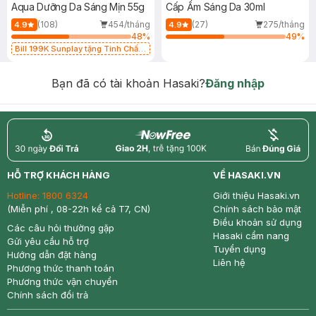
Aqua Dưỡng Da Sáng Mịn 55g
Cấp Ẩm Sáng Da 30ml
(108)
454/tháng
(27)
275/tháng
4.9
4.9
48
%
49
%
Bill 199K Sunplay tặng Tinh Chất
Chống Nắng 7g trị giá 30K (SL có
hạn)
Bạn đã có tài khoản Hasaki?
Đăng nhập
return
nowfree
price
HỖ TRỢ KHÁCH HÀNG
VỀ HASAKI.VN
Hotline:
1800 6324
Giới thiệu Hasaki.vn
(Miễn phí , 08-22h kể cả T7, CN)
Chính sách bảo mật
Điều khoản sử dụng
Các câu hỏi thường gặp
Hasaki cẩm nang
Gửi yêu cầu hỗ trợ
Tuyển dụng
Hướng dẫn đặt hàng
Liên hệ
Phương thức thanh toán
Phương thức vận chuyển
Chính sách đổi trả