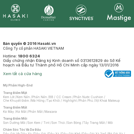
Synctives
Clinic
Dermahair
Mastige
Bản quyền © 2016 Hasaki.vn
Công Ty cổ phần HASAKI VIETNAM
Hotline:
1800 6324
Giấy chứng nhận Đăng ký Kinh doanh số 0313612829 do Sở Kế
hoạch và Đầu tư Thành phố Hồ Chí Minh cấp ngày 13/01/2016
Xem tất cả cửa hàng
Mỹ Phẩm High-End
Trang Điểm Mặt
Kem Lót
/
Kem Nền
/
Phấn Nền
/
BB / CC Cream
/
Phấn Nước Cushion
/
Che Khuyết Điểm
/
Má Hồng
/
Tạo Khối / Highlight
/
Phấn Phủ
/
Xịt Khoá Makeup
Trang Điểm Mắt
Kẻ Mày
/
Kẻ Mắt
/
Phấn Mắt
/
Mascara
Trang Điểm Môi
Son Dưỡng Môi
/
Son Kem / Tint
/
Son Thỏi
/
Son Bóng
/
Tẩy Trang Mắt / Môi
Chăm Sóc Tóc Và Da Đầu
Dầu Gội Và Dầu Xả
/
Dầu Gội
/
Dầu Xả
/
Dầu Gội Khô
/
Dầu Gội Xả 2in1
/
Bộ Gội Xả
/