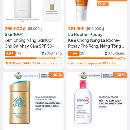
266.000 ₫
381.000 ₫
495.000 ₫
610.000 ₫
Skin1004
La Roche-Posay
Kem Chống Nắng Skin1004
Kem Chống Nắng La Roche-
Cho Da Nhạy Cảm SPF 50+
Posay Phổ Rộng, Nâng Tông
50ml
Kiềm Dầu 50ml
(119)
905/tháng
(28)
676/tháng
4.8
4.9
64
%
92
%
Bill Skin1004 từ 399k Tặng Kem
Bill La roche-posay 399K Tặng
Chống Nắng Cho Da Nhạy Cảm
Gel rửa mặt da dầu nhạy cảm 50ml
SPF 50+ 20ml (SL Có Hạn)
(SL có hạn)
-
40
%
-
38
%