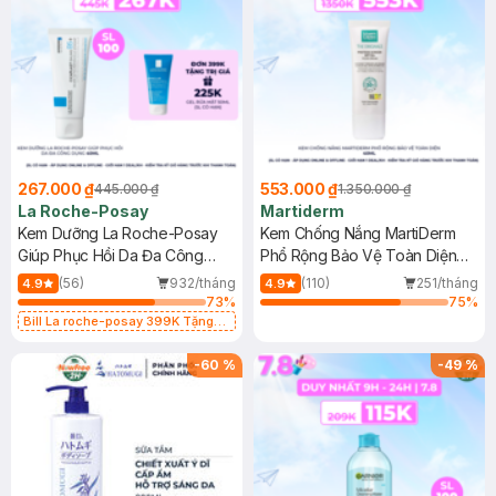
267.000 ₫
553.000 ₫
445.000 ₫
1.350.000 ₫
La Roche-Posay
Martiderm
Kem Dưỡng La Roche-Posay
Kem Chống Nắng MartiDerm
Giúp Phục Hồi Da Đa Công
Phổ Rộng Bảo Vệ Toàn Diện
Dụng 40ml
40ml
(56)
932/tháng
(110)
251/tháng
4.9
4.9
73
%
75
%
Bill La roche-posay 399K Tặng
Gel rửa mặt da dầu nhạy cảm 50ml
(SL có hạn)
-
60
%
-
49
%