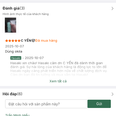
Đánh giá
(
3
)
Hình ảnh thực tế của khách hàng
C YẾN
Đã mua hàng
2025-10-07
Dùng okila
-
2025-10-07
Hasaki
Hasaki xin chào! Hasaki cảm ơn C YẾN đã dành thời gian
đánh giá. Sự hài lòng của khách hàng là động lực to lớn để
Hasaki ngày càng phát triển hơn nữa về chất lượng dịch vụ.
Cảm ơn bạn đã tin tưởng và mua sắm tại Hasaki!
Xem tất cả
PHUONG THAO
Đã mua hàng
2025-08-24
Hỏi đáp
(
6
)
này đc tặng thì sài uki chứ để mua sài tui thấy giá hơi cao á ae
thử cetaphil ở hasaki đi sài êm hơn mà giá phải chăng á
Gửi
mãi iu cetaphil
-
2025-08-24
Hasaki
Trần Minh Hiếu