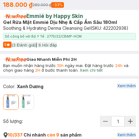
188.000 ₫
280.000 ₫
-
33
%
Emmié by Happy Skin
Gel Rửa Mặt Emmié Dịu Nhẹ & Cấp Ẩm Sâu 180ml
Soothing & Hydrating Derma Cleansing Gel
(SKU:
422202938
)
Số công bố với Bộ Y Tế : 2775/22/CBMP-HCM
5
(
3
Đánh giá)
|
6
Hỏi đáp
Start Icon
Giao Nhanh Miễn Phí 2H
Bạn muốn nhận hàng trước
10h
ngày mai. Đặt hàng trước
24h
và
chọn giao hàng
2H
ở bước thanh toán.
Xem chi tiết
Xem thêm
Color
:
Xanh Dương
Số lượng:
10/337
Chi nhánh
còn 9
sản phẩm
Xem thêm