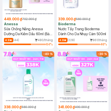
449.000 ₫
339.000 ₫
702.000 ₫
560.000 ₫
Anessa
Bioderma
Sữa Chống Nắng Anessa
Nước Tẩy Trang Bioderma
Dưỡng Da Kiềm Dầu 60ml (Bản
Dành Cho Da Nhạy Cảm 500ml
Mới)
(44)
480/tháng
(228)
861/tháng
4.9
4.9
64
%
46
%
-
40
%
-
30
%
338.000 ₫
341.000 ₫
560.000 ₫
490.000 ₫