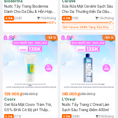
Bioderma
CeraVe
Nước Tẩy Trang Bioderma
Sữa Rửa Mặt CeraVe Sạch Sâu
Dành Cho Da Dầu & Hỗn Hợp
Cho Da Thường Đến Da Dầu
500ml
473ml
(228)
709/tháng
(116)
1.5k/tháng
4.9
4.9
94
%
2
%
Bill Cerave 299K Tặng Sữa Rửa
Mặt Cerave 30ml (SL có hạn)
-
53
%
-
50
%
139.000 ₫
145.000 ₫
298.000 ₫
289.000 ₫
Cosrx
L'Oreal
Gel Rửa Mặt Cosrx Tràm Trà,
Nước Tẩy Trang L'Oreal Làm
0.5% BHA Có Độ pH Thấp
Sạch Sâu Trang Điểm 400ml
150ml
(173)
(298)
916/tháng
5.0
4.8