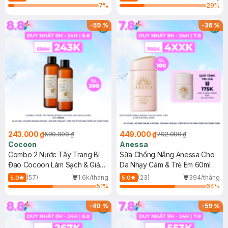
7
%
29
%
-
59
%
-
36
%
243.000 ₫
449.000 ₫
590.000 ₫
702.000 ₫
Cocoon
Anessa
Combo 2 Nước Tẩy Trang Bí
Sữa Chống Nắng Anessa Cho
Đao Cocoon Làm Sạch & Giảm
Da Nhạy Cảm & Trẻ Em 60ml
Dầu 500ml
(Mới)
(57)
1.6k/tháng
(23)
394/tháng
5.0
5.0
51
%
64
%
-
40
%
-
59
%