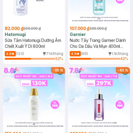
82.000 ₫
107.000 ₫
205.000 ₫
209.000 ₫
Hatomugi
Garnier
Sữa Tắm Hatomugi Dưỡng Ẩm
Nước Tẩy Trang Garnier Dành
Chiết Xuất Ý Dĩ 800ml
Cho Da Dầu Và Mụn 400ml
(Mới)
(123)
714/tháng
(69)
1.1k/tháng
4.9
4.9
52
%
42
%
-
35
%
-
43
%