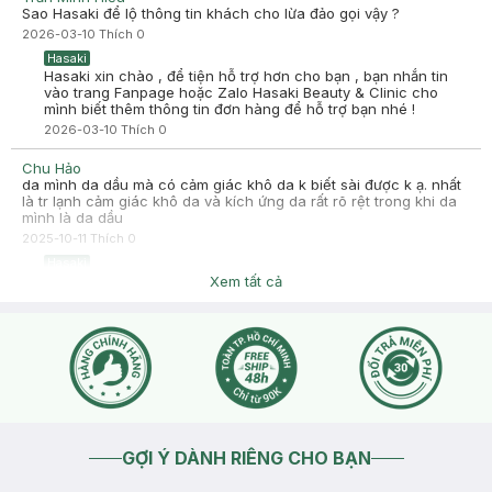
Hasaki xin chào! Hasaki cảm ơn PHUONG THAO đã dành thời
Sao Hasaki để lộ thông tin khách cho lừa đảo gọi vậy ?
gian đánh giá. Sự hài lòng của khách hàng là động lực to lớn
2026-03-10
Thích
0
để Hasaki ngày càng phát triển hơn nữa về chất lượng dịch
vụ. Cảm ơn bạn đã tin tưởng và mua sắm tại Hasaki!
Hasaki
Hasaki xin chào , để tiện hỗ trợ hơn cho bạn , bạn nhắn tin
vào trang Fanpage hoặc Zalo Hasaki Beauty & Clinic cho
mình biết thêm thông tin đơn hàng để hỗ trợ bạn nhé !
2026-03-10
Thích
0
Chu Hảo
da mình da dầu mà có cảm giác khô da k biết sài được k ạ. nhất
là tr lạnh cảm giác khô da và kích ứng da rất rõ rệt trong khi da
mình là da dầu
2025-10-11
Thích
0
Hasaki
Dạ chào bạn, Hasaki rất tiếc về trải nghiệm chưa tốt của bạn
Xem tất cả
khi mua hàng tại Hasaki. Hasaki xin ghi nhận ý kiến góp ý của
bạn và thông báo đến phía nhãn hàng nhằm cải thiện chất
lượng sản phẩm tốt hơn trong thời gian tới. Cảm ơn bạn đã tin
tưởng và mua sắm tại Hasaki!
2025-10-13
Thích
0
GỢI Ý DÀNH RIÊNG CHO BẠN