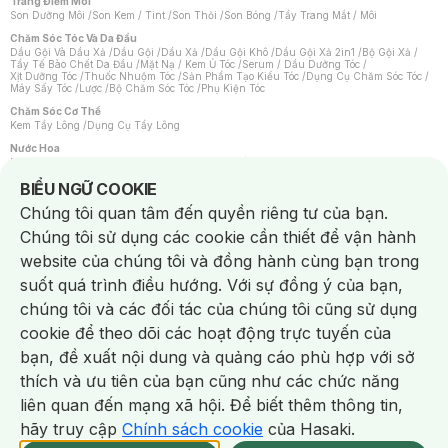
Trang Điểm Môi
Son Dưỡng Môi
/
Son Kem / Tint
/
Son Thỏi
/
Son Bóng
/
Tẩy Trang Mắt / Môi
Chăm Sóc Tóc Và Da Đầu
Dầu Gội Và Dầu Xả
/
Dầu Gội
/
Dầu Xả
/
Dầu Gội Khô
/
Dầu Gội Xả 2in1
/
Bộ Gội Xả
/
Tẩy Tế Bào Chết Da Đầu
/
Mặt Nạ / Kem Ủ Tóc
/
Serum / Dầu Dưỡng Tóc
/
Xịt Dưỡng Tóc
/
Thuốc Nhuộm Tóc
/
Sản Phẩm Tạo Kiểu Tóc
/
Dụng Cụ Chăm Sóc Tóc
/
Máy Sấy Tóc
/
Lược
/
Bộ Chăm Sóc Tóc
/
Phụ Kiện Tóc
Chăm Sóc Cơ Thể
Kem Tẩy Lông
/
Dụng Cụ Tẩy Lông
Nước Hoa
Nước Hoa Nữ
/
Nước Hoa Nam
/
Nước Hoa Cao Cấp
/
Xịt Thơm Toàn Thân
/
Nước Hoa Vùng Kín
Notice about cookies usage
BIỂU NGỮ COOKIE
Chăm Sóc Cá Nhân
Chúng tôi quan tâm đến quyền riêng tư của bạn.
Chống Muỗi
/
Khẩu Trang
/
Máy Massage
/
Mặt Nạ Xông Hơi
/
Nước Rửa Tay
/
Sản Phẩm Chăm Sóc Khác
/
Bàn Chải Đánh Răng
/
Bàn Chải Điện
/
Chúng tôi sử dụng các cookie cần thiết để vận hành
Hỗ Trợ Trắng Răng
/
Kem Đánh Răng
/
Máy Tăm Nước
/
Nước Súc Miệng
/
Tăm / Chỉ Nha Khoa
/
Xịt Thơm Miệng
/
Dung Dịch Vệ Sinh
/
Dưỡng Vùng Kín
/
website của chúng tôi và đồng hành cùng bạn trong
Khăn Ướt Vệ Sinh Vùng Kín
/
Băng Vệ Sinh
/
Tampon
/
Bọt Cạo Râu
/
Dao Cạo Râu
/
Máy Cạo Râu
suốt quá trình điều hướng. Với sự đồng ý của bạn,
Vấn Đề Về Da
chúng tôi và các đối tác của chúng tôi cũng sử dụng
Da Dầu / Lỗ Chân Lông To
/
Da Khô / Mất Nước
/
Da Lão Hóa
/
Da Mụn
/
Da Nhạy Cảm / Kích Ứng
/
Da Xỉn Màu
/
Thâm / Nám / Tàn Nhang
/
cookie để theo dõi các hoạt động trực tuyến của
Quầng Thâm & Bọng Mắt
/
Sẹo
/
Viêm Da Cơ Địa
bạn, đề xuất nội dung và quảng cáo phù hợp với sở
Dụng Cụ / Phụ Kiện Chăm Sóc Da
Chat i
Bông Tẩy Trang
/
Khăn Lau Mặt Khô
/
Dụng Cụ / Máy Rửa Mặt
/
Máy Chăm Sóc Da
/
thích và ưu tiên của bạn cũng như các chức năng
Dụng Cụ Chăm Sóc Khác
liên quan đến mạng xã hội. Để biết thêm thông tin,
hãy truy cập
Chính sách cookie
của Hasaki.
NowFree 2H
Giao Nhanh Miễn Phí 2H
Xem chi tiết