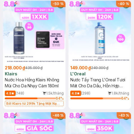
-
50
%
-
40
%
218.000 ₫
149.000 ₫
435.000 ₫
249.000 ₫
Klairs
L'Oreal
Nước Hoa Hồng Klairs Không
Nước Tẩy Trang L'Oreal Tươi
Mùi Cho Da Nhạy Cảm 180ml
Mát Cho Da Dầu, Hỗn Hợp
400ml
(148)
1.5k/tháng
(298)
1.8k/tháng
4.8
4.8
64
%
64
%
Bill Klairs từ 299k Tặng Mặt Nạ
Làm Dịu Da & Kiểm Soát Dầu Nhờn
25ml (SL Có Hạn)
-
46
%
-
43
%