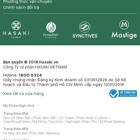
Phương thức vận chuyển
Chính sách đổi trả
Synctives
Clinic
Dermahair
Mastige
Bản quyền © 2016 Hasaki.vn
Công Ty cổ phần HASAKI VIETNAM
Hotline:
1800 6324
Giấy chứng nhận Đăng ký Kinh doanh số 0313612829 do Sở Kế
hoạch và Đầu tư Thành phố Hồ Chí Minh cấp ngày 13/01/2016
Xem tất cả cửa hàng
Mỹ Phẩm High-End
Trang Điểm Mặt
Kem Lót
/
Kem Nền
/
Phấn Nền
/
BB / CC Cream
/
Phấn Nước Cushion
/
Che Khuyết Điểm
/
Má Hồng
/
Tạo Khối / Highlight
/
Phấn Phủ
/
Xịt Khoá Makeup
Trang Điểm Mắt
Kẻ Mày
/
Kẻ Mắt
/
Phấn Mắt
/
Mascara