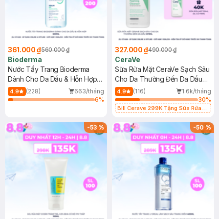
361.000 ₫
327.000 ₫
560.000 ₫
490.000 ₫
Bioderma
CeraVe
Nước Tẩy Trang Bioderma
Sữa Rửa Mặt CeraVe Sạch Sâu
Dành Cho Da Dầu & Hỗn Hợp
Cho Da Thường Đến Da Dầu
500ml
473ml
(228)
663/tháng
(116)
1.6k/tháng
4.9
4.9
6
%
30
%
Bill Cerave 299K Tặng Sữa Rửa
Mặt Cerave 30ml (SL có hạn)
-
53
%
-
50
%