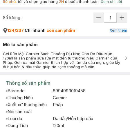
50 phút
tới và chọn giao hàng
2H
ở bước thanh toán.
Xem chi tiết
Số lượng:
134/337
Chi nhánh
còn sản phẩm
Xem thêm
Mô tả sản phẩm
Gel Rửa Mặt Garnier Sạch Thoáng Dịu Nhẹ Cho Da Dầu Mụn
120ml là sản phẩm sữa rửa mặt đến từ thương hiệu Garnier của
Pháp. Gel rửa mặt Garnier thích hợp với làn da dầu mụn, giúp lấy
đi bụi bẩn & dầu thừa giúp da sạch thoáng mà vẫn
Thông số sản phẩm
Barcode
8994993019458
Thương Hiệu
Garnier
Xuất xứ thương hiệu
Pháp
Nơi sản xuất
Loại da
Da dầu/Hỗn hợp dầu
Dung Tích
120ml