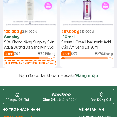
130.000 ₫
297.000 ₫
234.000 ₫
519.000 ₫
Sunplay
L'Oreal
Sữa Chống Nắng Sunplay Skin
Serum L'Oreal Hyaluronic Acid
Aqua Dưỡng Da Sáng Mịn 55g
Cấp Ẩm Sáng Da 30ml
(108)
531/tháng
(27)
279/tháng
4.9
4.9
79
%
7
%
Bill 199K Sunplay tặng Tinh Chất
Chống Nắng 7g trị giá 30K (SL có
hạn)
Bạn đã có tài khoản Hasaki?
Đăng nhập
return
nowfree
price
HỖ TRỢ KHÁCH HÀNG
VỀ HASAKI.VN