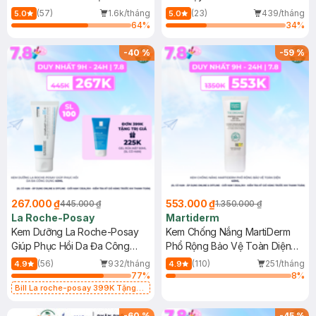
Dầu 500ml
(Mới)
(57)
1.6k/tháng
(23)
439/tháng
5.0
5.0
64
%
34
%
-
40
%
-
59
%
267.000 ₫
553.000 ₫
445.000 ₫
1.350.000 ₫
La Roche-Posay
Martiderm
Kem Dưỡng La Roche-Posay
Kem Chống Nắng MartiDerm
Giúp Phục Hồi Da Đa Công
Phổ Rộng Bảo Vệ Toàn Diện
Dụng 40ml
40ml
(56)
932/tháng
(110)
251/tháng
4.9
4.9
77
%
8
%
Bill La roche-posay 399K Tặng
Gel rửa mặt da dầu nhạy cảm 50ml
(SL có hạn)
-
60
%
-
45
%