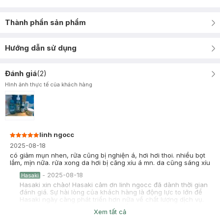
Thành phần sản phẩm
Hướng dẫn sử dụng
Đánh giá
(
2
)
Hình ảnh thực tế của khách hàng
linh ngocc
2025-08-18
có giảm mụn nhen, rửa cũng bị nghiện á, hơi hơi thoi. nhiều bọt
lắm, mịn nữa. rửa xong da hơi bị căng xíu á mn. da cũng sáng xíu
-
2025-08-18
Hasaki
Hasaki xin chào! Hasaki cảm ơn linh ngocc đã dành thời gian
đánh giá. Sự hài lòng của khách hàng là động lực to lớn để
Hasaki ngày càng phát triển hơn nữa về chất lượng dịch vụ.
Cảm ơn bạn đã tin tưởng và mua sắm tại Hasaki!
Xem tất cả