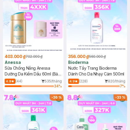
403.000 ₫
356.000 ₫
702.000 ₫
560.000 ₫
Anessa
Bioderma
Sữa Chống Nắng Anessa
Nước Tẩy Trang Bioderma
Dưỡng Da Kiềm Dầu 60ml (Bản
Dành Cho Da Nhạy Cảm 500ml
Mới)
(44)
535/tháng
(228)
820/tháng
4.9
4.9
34
%
7
%
-
36
%
-
33
%