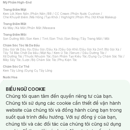
Mỹ Phẩm High-End
Trang Điểm Mặt
Kem Lót
/
Kem Nền
/
Phấn Nền
/
BB / CC Cream
/
Phấn Nước Cushion
/
Che Khuyết Điểm
/
Má Hồng
/
Tạo Khối / Highlight
/
Phấn Phủ
/
Xịt Khoá Makeup
Trang Điểm Mắt
Kẻ Mày
/
Kẻ Mắt
/
Phấn Mắt
/
Mascara
Trang Điểm Môi
Son Dưỡng Môi
/
Son Kem / Tint
/
Son Thỏi
/
Son Bóng
/
Tẩy Trang Mắt / Môi
Chăm Sóc Tóc Và Da Đầu
Dầu Gội Và Dầu Xả
/
Dầu Gội
/
Dầu Xả
/
Dầu Gội Khô
/
Dầu Gội Xả 2in1
/
Bộ Gội Xả
/
Tẩy Tế Bào Chết Da Đầu
/
Mặt Nạ / Kem Ủ Tóc
/
Serum / Dầu Dưỡng Tóc
/
Xịt Dưỡng Tóc
/
Thuốc Nhuộm Tóc
/
Sản Phẩm Tạo Kiểu Tóc
/
Dụng Cụ Chăm Sóc Tóc
/
Máy Sấy Tóc
/
Lược
/
Bộ Chăm Sóc Tóc
/
Phụ Kiện Tóc
Chăm Sóc Cơ Thể
Kem Tẩy Lông
/
Dụng Cụ Tẩy Lông
Nước Hoa
Nước Hoa Nữ
/
Nước Hoa Nam
/
Nước Hoa Cao Cấp
/
Xịt Thơm Toàn Thân
/
Nước Hoa Vùng Kín
Notice about cookies usage
BIỂU NGỮ COOKIE
Chăm Sóc Cá Nhân
Chúng tôi quan tâm đến quyền riêng tư của bạn.
Chống Muỗi
/
Khẩu Trang
/
Máy Massage
/
Mặt Nạ Xông Hơi
/
Nước Rửa Tay
/
Sản Phẩm Chăm Sóc Khác
/
Bàn Chải Đánh Răng
/
Bàn Chải Điện
/
Chúng tôi sử dụng các cookie cần thiết để vận hành
Hỗ Trợ Trắng Răng
/
Kem Đánh Răng
/
Máy Tăm Nước
/
Nước Súc Miệng
/
Tăm / Chỉ Nha Khoa
/
Xịt Thơm Miệng
/
Dung Dịch Vệ Sinh
/
Dưỡng Vùng Kín
/
website của chúng tôi và đồng hành cùng bạn trong
Khăn Ướt Vệ Sinh Vùng Kín
/
Băng Vệ Sinh
/
Tampon
/
Bọt Cạo Râu
/
Dao Cạo Râu
/
Máy Cạo Râu
suốt quá trình điều hướng. Với sự đồng ý của bạn,
Vấn Đề Về Da
chúng tôi và các đối tác của chúng tôi cũng sử dụng
Da Dầu / Lỗ Chân Lông To
/
Da Khô / Mất Nước
/
Da Lão Hóa
/
Da Mụn
/
Da Nhạy Cảm / Kích Ứng
/
Da Xỉn Màu
/
Thâm / Nám / Tàn Nhang
/