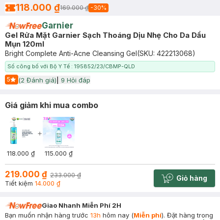
118.000 ₫
169.000 ₫
-
30
%
Garnier
Gel Rửa Mặt Garnier Sạch Thoáng Dịu Nhẹ Cho Da Dầu
Mụn 120ml
Bright Complete Anti-Acne Cleansing Gel
(SKU:
422213068
)
Số công bố với Bộ Y Tế : 195852/23/CBMP-QLD
5
(
2
Đánh giá)
|
9
Hỏi đáp
Start Icon
Giá giảm khi mua combo
118.000 ₫
115.000 ₫
219.000 ₫
233.000 ₫
Giỏ hàng
Cart plus 
Tiết kiệm
14.000 ₫
Giao Nhanh Miễn Phí 2H
Bạn muốn nhận hàng trước
13h
hôm nay (
Miễn phí
). Đặt hàng trong