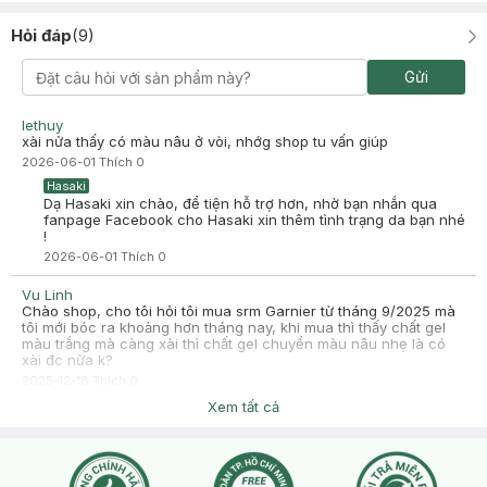
ANH HỮU HIỀN
2025-06-09
Hỏi đáp
(
9
)
Sửa rửa mặt dạng gel này sài rất tốt hơn loại was kia , ai da dầu
hay mụn viêm sưng v.v.. thì sài luôn 1 set như tôi , okla lắm nhé ,
Gửi
trước dùng dưỡng ẩm ban đêm - tẩy trang là rất ok rồi , bh sài đủ
set còn êm hơn thấy cải thiện khuôn mặt đỡ đi
lethuy
-
2025-06-09
Hasaki
xài nửa thấy có màu nâu ở vòi, nhớg shop tu vấn giúp
Hasaki xin chào! Hasaki cảm ơn ANH HỮU HIỀN đã dành thời
2026-06-01
Thích
0
gian đánh giá. Sự hài lòng của khách hàng là động lực to lớn
để Hasaki ngày càng phát triển hơn nữa về chất lượng dịch
Hasaki
vụ. Cảm ơn bạn đã tin tưởng và mua sắm tại Hasaki!
Dạ Hasaki xin chào, để tiện hỗ trợ hơn, nhờ bạn nhắn qua
fanpage Facebook cho Hasaki xin thêm tình trạng da bạn nhé
!
2026-06-01
Thích
0
Vu Linh
Chào shop, cho tôi hỏi tôi mua srm Garnier từ tháng 9/2025 mà
tôi mới bóc ra khoảng hơn tháng nay, khi mua thì thấy chất gel
màu trắng mà càng xài thì chất gel chuyển màu nâu nhẹ là có
xài đc nữa k?
2025-12-18
Thích
0
Hasaki
Xem tất cả
Hasaki xin chào, để tiện hỗ trợ hơn cho bạn, bạn nhấn nút
phần "chat với chúng tôi" ạ
2025-12-19
Thích
0