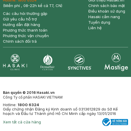
Hotline:
1800 6324
Giới thiệu Hasaki.vn
(Miễn phí , 08-22h kể cả T7, CN)
Chính sách bảo mật
Điều khoản sử dụng
Các câu hỏi thường gặp
Hasaki cẩm nang
Gửi yêu cầu hỗ trợ
Tuyển dụng
Hướng dẫn đặt hàng
Liên hệ
Phương thức thanh toán
Phương thức vận chuyển
Chính sách đổi trả
Synctives
Clinic
Dermahair
Mastige
Bản quyền © 2016 Hasaki.vn
Công Ty cổ phần HASAKI VIETNAM
Hotline:
1800 6324
Giấy chứng nhận Đăng ký Kinh doanh số 0313612829 do Sở Kế
hoạch và Đầu tư Thành phố Hồ Chí Minh cấp ngày 13/01/2016
Xem tất cả cửa hàng