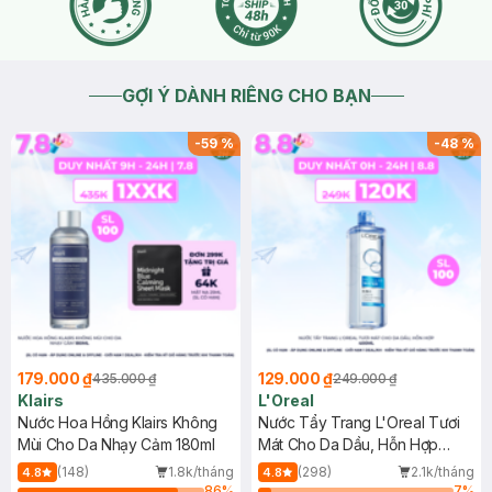
GỢI Ý DÀNH RIÊNG CHO BẠN
-
59
%
-
48
%
179.000 ₫
129.000 ₫
435.000 ₫
249.000 ₫
Klairs
L'Oreal
Nước Hoa Hồng Klairs Không
Nước Tẩy Trang L'Oreal Tươi
Mùi Cho Da Nhạy Cảm 180ml
Mát Cho Da Dầu, Hỗn Hợp
400ml
(148)
1.8k/tháng
(298)
2.1k/tháng
4.8
4.8
86
%
7
%