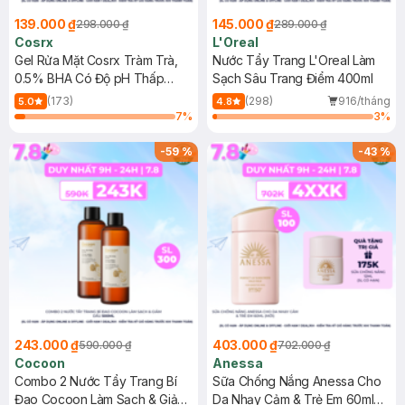
139.000 ₫
145.000 ₫
298.000 ₫
289.000 ₫
Cosrx
L'Oreal
Gel Rửa Mặt Cosrx Tràm Trà,
Nước Tẩy Trang L'Oreal Làm
0.5% BHA Có Độ pH Thấp
Sạch Sâu Trang Điểm 400ml
150ml
(173)
(298)
916/tháng
5.0
4.8
7
%
3
%
-
59
%
-
43
%
243.000 ₫
403.000 ₫
590.000 ₫
702.000 ₫
Cocoon
Anessa
Combo 2 Nước Tẩy Trang Bí
Sữa Chống Nắng Anessa Cho
Đao Cocoon Làm Sạch & Giảm
Da Nhạy Cảm & Trẻ Em 60ml