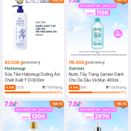
82.000 ₫
115.000 ₫
205.000 ₫
209.000 ₫
Hatomugi
Garnier
Sữa Tắm Hatomugi Dưỡng Ẩm
Nước Tẩy Trang Garnier Dành
Chiết Xuất Ý Dĩ 800ml
Cho Da Dầu Và Mụn 400ml
(Mới)
(123)
714/tháng
(69)
1.0k/tháng
4.9
4.9
52
%
47
%
-
44
%
-
43
%