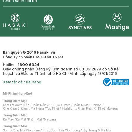
Chính sách đổi trả
Synctives
Clinic
Dermahair
Mastige
Bản quyền © 2016 Hasaki.vn
Công Ty cổ phần HASAKI VIETNAM
Hotline:
1800 6324
Giấy chứng nhận Đăng ký Kinh doanh số 0313612829 do Sở Kế
hoạch và Đầu tư Thành phố Hồ Chí Minh cấp ngày 13/01/2016
Xem tất cả cửa hàng
Mỹ Phẩm High-End
Trang Điểm Mặt
Kem Lót
/
Kem Nền
/
Phấn Nền
/
BB / CC Cream
/
Phấn Nước Cushion
/
Che Khuyết Điểm
/
Má Hồng
/
Tạo Khối / Highlight
/
Phấn Phủ
/
Xịt Khoá Makeup
Trang Điểm Mắt
Kẻ Mày
/
Kẻ Mắt
/
Phấn Mắt
/
Mascara
Trang Điểm Môi
Son Dưỡng Môi
/
Son Kem / Tint
/
Son Thỏi
/
Son Bóng
/
Tẩy Trang Mắt / Môi