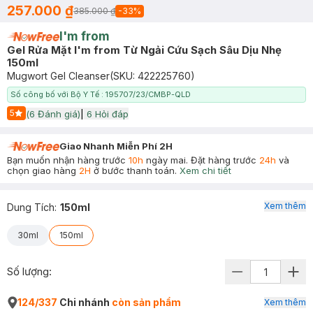
257.000 ₫
385.000 ₫
-
33
%
I'm from
Gel Rửa Mặt I'm from Từ Ngải Cứu Sạch Sâu Dịu Nhẹ
150ml
Mugwort Gel Cleanser
(SKU:
422225760
)
Số công bố với Bộ Y Tế : 195707/23/CMBP-QLD
5
(
6
Đánh giá)
|
6
Hỏi đáp
Start Icon
Giao Nhanh Miễn Phí 2H
Bạn muốn nhận hàng trước
10h
ngày mai. Đặt hàng trước
24h
và
chọn giao hàng
2H
ở bước thanh toán.
Xem chi tiết
Xem thêm
Dung Tích
:
150ml
30ml
150ml
Số lượng:
124/337
Chi nhánh
còn sản phẩm
Xem thêm