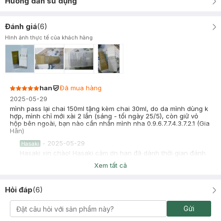
Hướng dẫn sử dụng
Đánh giá
(
6
)
Hình ảnh thực tế của khách hàng
han
Đã mua hàng
2025-05-29
mình pass lại chai 150ml tặng kèm chai 30ml, do da mình dùng k
hợp, mình chỉ mới xài 2 lần (sáng - tối ngày 25/5), còn giữ vỏ
hộp bên ngoài, bạn nào cần nhắn mình nha 0.9.6.7.7.4.3.7.2.1 (Gia
Hân)
-
2025-05-29
Hasaki
Hasaki xin chào! Hasaki cảm ơn han đã dành thời gian đánh
giá. Sự hài lòng của khách hàng là động lực to lớn để Hasaki
Xem tất cả
ngày càng phát triển hơn nữa về chất lượng dịch vụ. Cảm ơn
bạn đã tin tưởng và mua sắm tại Hasaki!
Hỏi đáp
(
6
)
Dương Thanh Tuyền
Đã mua hàng
2025-05-17
Gửi
Mình pass tuýt new 150k,zalo 0773268614