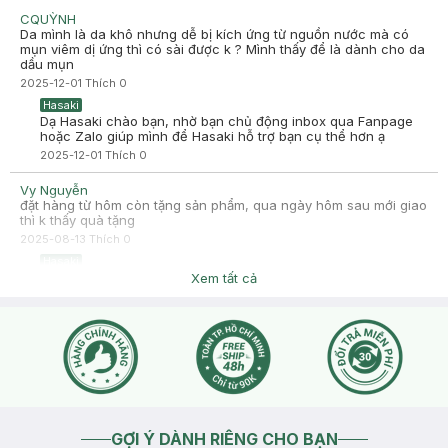
-
2025-05-17
Hasaki
CQUỲNH
Hasaki xin chào! Hasaki cảm ơn Dương Thanh Tuyền đã dành
Da mình là da khô nhưng dễ bị kích ứng từ nguồn nước mà có
thời gian đánh giá. Sự hài lòng của khách hàng là động lực to
mụn viêm dị ứng thì có sài được k ? Mình thấy để là dành cho da
lớn để Hasaki ngày càng phát triển hơn nữa về chất lượng
dầu mụn
dịch vụ. Cảm ơn bạn đã tin tưởng và mua sắm tại Hasaki!
2025-12-01
Thích
0
Hasaki
Dạ Hasaki chào bạn, nhờ bạn chủ động inbox qua Fanpage
hoặc Zalo giúp mình để Hasaki hỗ trợ bạn cụ thể hơn ạ
2025-12-01
Thích
0
Vy Nguyễn
đặt hàng từ hôm còn tặng sản phẩm, qua ngày hôm sau mới giao
thì k thấy quà tặng
2025-08-13
Thích
0
Hasaki
Dạ Hasaki chào bạn, nhờ bạn chủ động inbox giúp mình để
Xem tất cả
Hasaki hỗ trợ bạn cụ thể hơn ạ
2025-08-13
Thích
0
GỢI Ý DÀNH RIÊNG CHO BẠN