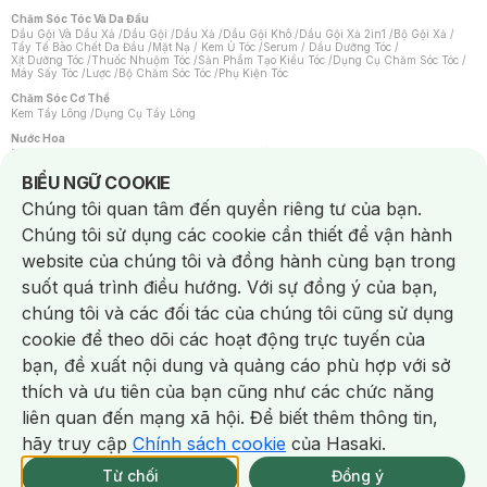
Chăm Sóc Tóc Và Da Đầu
Dầu Gội Và Dầu Xả
/
Dầu Gội
/
Dầu Xả
/
Dầu Gội Khô
/
Dầu Gội Xả 2in1
/
Bộ Gội Xả
/
Tẩy Tế Bào Chết Da Đầu
/
Mặt Nạ / Kem Ủ Tóc
/
Serum / Dầu Dưỡng Tóc
/
Xịt Dưỡng Tóc
/
Thuốc Nhuộm Tóc
/
Sản Phẩm Tạo Kiểu Tóc
/
Dụng Cụ Chăm Sóc Tóc
/
Máy Sấy Tóc
/
Lược
/
Bộ Chăm Sóc Tóc
/
Phụ Kiện Tóc
Chăm Sóc Cơ Thể
Kem Tẩy Lông
/
Dụng Cụ Tẩy Lông
Nước Hoa
Nước Hoa Nữ
/
Nước Hoa Nam
/
Nước Hoa Cao Cấp
/
Xịt Thơm Toàn Thân
/
Nước Hoa Vùng Kín
Notice about cookies usage
BIỂU NGỮ COOKIE
Chăm Sóc Cá Nhân
Chúng tôi quan tâm đến quyền riêng tư của bạn.
Chống Muỗi
/
Khẩu Trang
/
Máy Massage
/
Mặt Nạ Xông Hơi
/
Nước Rửa Tay
/
Sản Phẩm Chăm Sóc Khác
/
Bàn Chải Đánh Răng
/
Bàn Chải Điện
/
Chúng tôi sử dụng các cookie cần thiết để vận hành
Hỗ Trợ Trắng Răng
/
Kem Đánh Răng
/
Máy Tăm Nước
/
Nước Súc Miệng
/
Tăm / Chỉ Nha Khoa
/
Xịt Thơm Miệng
/
Dung Dịch Vệ Sinh
/
Dưỡng Vùng Kín
/
website của chúng tôi và đồng hành cùng bạn trong
Khăn Ướt Vệ Sinh Vùng Kín
/
Băng Vệ Sinh
/
Tampon
/
Bọt Cạo Râu
/
Dao Cạo Râu
/
Máy Cạo Râu
suốt quá trình điều hướng. Với sự đồng ý của bạn,
Vấn Đề Về Da
chúng tôi và các đối tác của chúng tôi cũng sử dụng
Da Dầu / Lỗ Chân Lông To
/
Da Khô / Mất Nước
/
Da Lão Hóa
/
Da Mụn
/
Da Nhạy Cảm / Kích Ứng
/
Da Xỉn Màu
/
Thâm / Nám / Tàn Nhang
/
cookie để theo dõi các hoạt động trực tuyến của
Quầng Thâm & Bọng Mắt
/
Sẹo
/
Viêm Da Cơ Địa
bạn, đề xuất nội dung và quảng cáo phù hợp với sở
Dụng Cụ / Phụ Kiện Chăm Sóc Da
Chat i
Bông Tẩy Trang
/
Khăn Lau Mặt Khô
/
Dụng Cụ / Máy Rửa Mặt
/
Máy Chăm Sóc Da
/
thích và ưu tiên của bạn cũng như các chức năng
Dụng Cụ Chăm Sóc Khác
liên quan đến mạng xã hội. Để biết thêm thông tin,
hãy truy cập
Chính sách cookie
của Hasaki.
NowFree 2H
Giao Nhanh Miễn Phí 2H
Xem chi tiết
Từ chối
Đồng ý
Mua online
124/337 CN CÒN SP