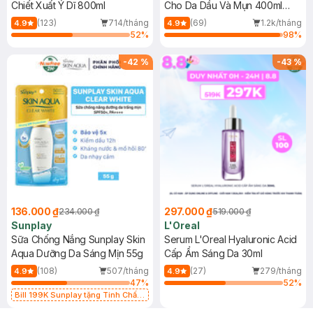
Chiết Xuất Ý Dĩ 800ml
Cho Da Dầu Và Mụn 400ml
(Mới)
(123)
714/tháng
(69)
1.2k/tháng
4.9
4.9
52
%
98
%
-
42
%
-
43
%
136.000 ₫
297.000 ₫
234.000 ₫
519.000 ₫
Sunplay
L'Oreal
Sữa Chống Nắng Sunplay Skin
Serum L'Oreal Hyaluronic Acid
Aqua Dưỡng Da Sáng Mịn 55g
Cấp Ẩm Sáng Da 30ml
(108)
507/tháng
(27)
279/tháng
4.9
4.9
47
%
52
%
Bill 199K Sunplay tặng Tinh Chất
Chống Nắng 7g trị giá 30K (SL có