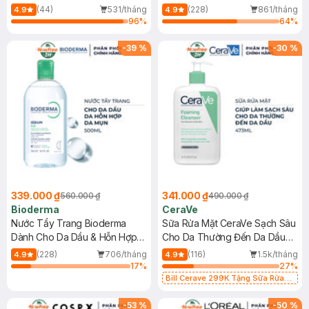
Mới)
(44)
531/tháng
(228)
861/tháng
4.9
4.9
96
%
64
%
-
39
%
-
30
%
339.000 ₫
341.000 ₫
560.000 ₫
490.000 ₫
Bioderma
CeraVe
Nước Tẩy Trang Bioderma
Sữa Rửa Mặt CeraVe Sạch Sâu
Dành Cho Da Dầu & Hỗn Hợp
Cho Da Thường Đến Da Dầu
500ml
473ml
(228)
706/tháng
(116)
1.5k/tháng
4.9
4.9
17
%
27
%
Bill Cerave 299K Tặng Sữa Rửa
Mặt Cerave 30ml (SL có hạn)
-
53
%
-
50
%