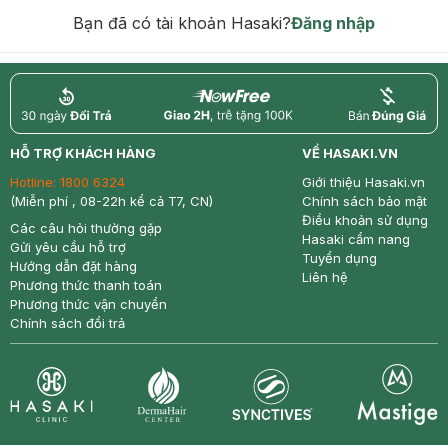
hạn)
Bạn đã có tài khoản Hasaki?
Đăng nhập
return
nowfree
price
HỖ TRỢ KHÁCH HÀNG
VỀ HASAKI.VN
Hotline:
1800 6324
Giới thiệu Hasaki.vn
(Miễn phí , 08-22h kể cả T7, CN)
Chính sách bảo mật
Điều khoản sử dụng
Các câu hỏi thường gặp
Hasaki cẩm nang
Gửi yêu cầu hỗ trợ
Tuyển dụng
Hướng dẫn đặt hàng
Liên hệ
Phương thức thanh toán
Phương thức vận chuyển
Chính sách đổi trả
Synctives
Clinic
Dermahair
Mastige