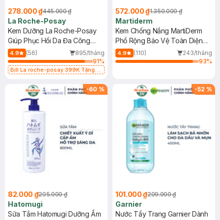
278.000 ₫
572.000 ₫
445.000 ₫
1.350.000 ₫
La Roche-Posay
Martiderm
Kem Dưỡng La Roche-Posay
Kem Chống Nắng MartiDerm
Giúp Phục Hồi Da Đa Công
Phổ Rộng Bảo Vệ Toàn Diện
Dụng 40ml
40ml
(56)
895/tháng
(110)
243/tháng
4.9
4.9
91
%
93
%
Bill La roche-posay 399K Tặng
Gel rửa mặt da dầu nhạy cảm 50ml
(SL có hạn)
-
60
%
-
52
%
82.000 ₫
101.000 ₫
205.000 ₫
209.000 ₫
Hatomugi
Garnier
Sữa Tắm Hatomugi Dưỡng Ẩm
Nước Tẩy Trang Garnier Dành