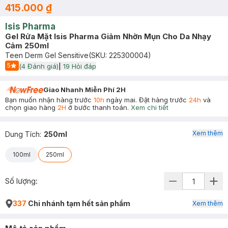
415.000 ₫
Isis Pharma
Gel Rửa Mặt Isis Pharma Giảm Nhờn Mụn Cho Da Nhạy
Cảm 250ml
Teen Derm Gel Sensitive
(SKU:
225300004
)
5
(
4
Đánh giá)
|
19
Hỏi đáp
Start Icon
Giao Nhanh Miễn Phí 2H
Bạn muốn nhận hàng trước
10h
ngày mai. Đặt hàng trước
24h
và
chọn giao hàng
2H
ở bước thanh toán.
Xem chi tiết
Xem thêm
Dung Tích
:
250ml
100ml
250ml
Số lượng:
337
Chi nhánh tạm hết sản phẩm
Xem thêm