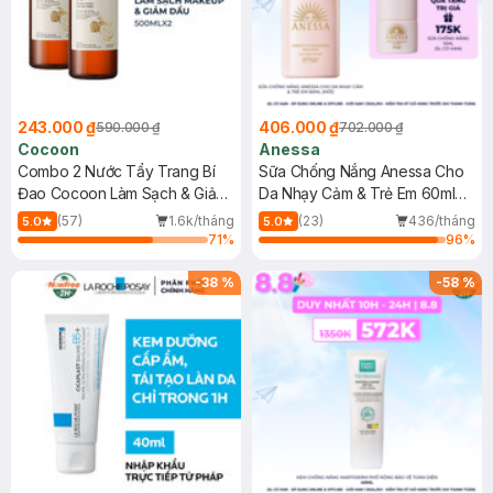
243.000 ₫
406.000 ₫
590.000 ₫
702.000 ₫
Cocoon
Anessa
Combo 2 Nước Tẩy Trang Bí
Sữa Chống Nắng Anessa Cho
Đao Cocoon Làm Sạch & Giảm
Da Nhạy Cảm & Trẻ Em 60ml
Dầu 500ml
(Mới)
(57)
1.6k/tháng
(23)
436/tháng
5.0
5.0
71
%
96
%
-
38
%
-
58
%