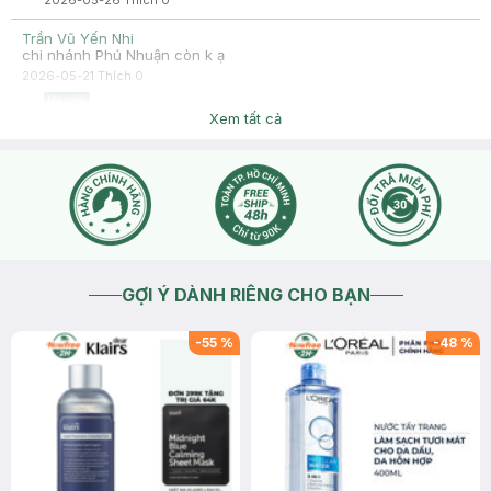
2026-05-26
Thích
0
Trần Vũ Yến Nhi
chi nhánh Phú Nhuận còn k ạ
2026-05-21
Thích
0
Hasaki
Dạ hiện sản phẩm đang tạm hết hàng ạ
Xem tất cả
2026-05-21
Thích
0
GỢI Ý DÀNH RIÊNG CHO BẠN
-
55
%
-
48
%