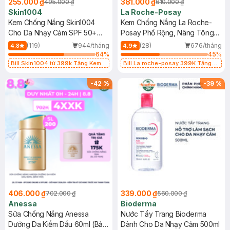
255.000 ₫
381.000 ₫
495.000 ₫
610.000 ₫
Skin1004
La Roche-Posay
Kem Chống Nắng Skin1004
Kem Chống Nắng La Roche-
Cho Da Nhạy Cảm SPF 50+
Posay Phổ Rộng, Nâng Tông
50ml
Kiềm Dầu 50ml
(119)
944/tháng
(28)
676/tháng
4.8
4.9
64
%
45
%
Bill Skin1004 từ 399k Tặng Kem
Bill La roche-posay 399K Tặng
Chống Nắng Cho Da Nhạy Cảm
Gel rửa mặt da dầu nhạy cảm 50ml
SPF 50+ 20ml (SL Có Hạn)
(SL có hạn)
-
42
%
-
39
%
406.000 ₫
339.000 ₫
702.000 ₫
560.000 ₫
Anessa
Bioderma
Sữa Chống Nắng Anessa
Nước Tẩy Trang Bioderma
Dưỡng Da Kiềm Dầu 60ml (Bản
Dành Cho Da Nhạy Cảm 500ml