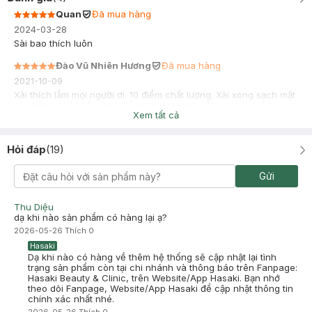
Quan
Đã mua hàng
2024-03-28
Sài bao thích luôn
Đào Vũ Nhiên Hương
Đã mua hàng
2021-10-09
Xài thích lắm mọi người ơi. 10 điểm chất lượng. Xài xong sạch mặt
và không quá khô căng. Hỗ trợ trị mụn nữa. Thích cực luôn
Xem tất cả
Hỏi đáp
(
19
)
Gửi
Thu Diệu
dạ khi nào sản phẩm có hàng lại ạ?
2026-05-26
Thích
0
Hasaki
Dạ khi nào có hàng về thêm hệ thống sẽ cập nhật lại tình
trạng sản phẩm còn tại chi nhánh và thông báo trên Fanpage:
Hasaki Beauty & Clinic, trên Website/App Hasaki. Bạn nhớ
theo dõi Fanpage, Website/App Hasaki để cập nhật thông tin
chính xác nhất nhé.