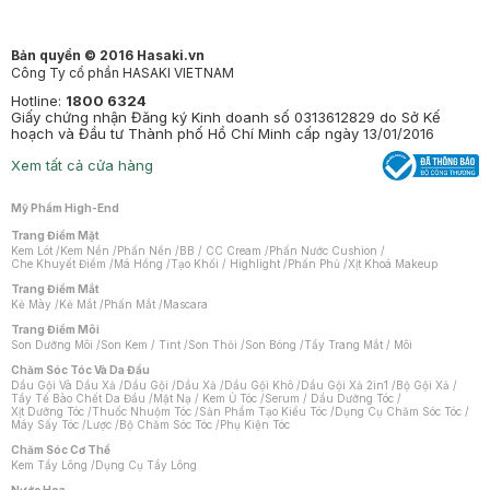
Bản quyền © 2016 Hasaki.vn
Công Ty cổ phần HASAKI VIETNAM
Hotline:
1800 6324
Giấy chứng nhận Đăng ký Kinh doanh số 0313612829 do Sở Kế
hoạch và Đầu tư Thành phố Hồ Chí Minh cấp ngày 13/01/2016
Xem tất cả cửa hàng
Mỹ Phẩm High-End
Trang Điểm Mặt
Kem Lót
/
Kem Nền
/
Phấn Nền
/
BB / CC Cream
/
Phấn Nước Cushion
/
Che Khuyết Điểm
/
Má Hồng
/
Tạo Khối / Highlight
/
Phấn Phủ
/
Xịt Khoá Makeup
Trang Điểm Mắt
Kẻ Mày
/
Kẻ Mắt
/
Phấn Mắt
/
Mascara
Trang Điểm Môi
Son Dưỡng Môi
/
Son Kem / Tint
/
Son Thỏi
/
Son Bóng
/
Tẩy Trang Mắt / Môi
Chăm Sóc Tóc Và Da Đầu
Dầu Gội Và Dầu Xả
/
Dầu Gội
/
Dầu Xả
/
Dầu Gội Khô
/
Dầu Gội Xả 2in1
/
Bộ Gội Xả
/
Tẩy Tế Bào Chết Da Đầu
/
Mặt Nạ / Kem Ủ Tóc
/
Serum / Dầu Dưỡng Tóc
/
Xịt Dưỡng Tóc
/
Thuốc Nhuộm Tóc
/
Sản Phẩm Tạo Kiểu Tóc
/
Dụng Cụ Chăm Sóc Tóc
/
Máy Sấy Tóc
/
Lược
/
Bộ Chăm Sóc Tóc
/
Phụ Kiện Tóc
Chăm Sóc Cơ Thể
Kem Tẩy Lông
/
Dụng Cụ Tẩy Lông