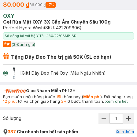
80.000 ₫
86.000 ₫
-
7
%
OXY
Gel Rửa Mặt OXY 3X Cấp Ẩm Chuyên Sâu 100g
Perfect Hydra Wash
(SKU:
422209606
)
Số công bố với Bộ Y Tế : 430/22/CBMP-BD
5
(
3
Đánh giá)
Start Icon
Tặng Dây Đeo Thẻ trị giá 50K (SL có hạn)
[Gift] Dây Đeo Thẻ Oxy (Mẫu Ngẫu Nhiên)
Giao Nhanh Miễn Phí 2H
Bạn muốn nhận hàng trước
15h
hôm nay (
Miễn phí
). Đặt hàng trong
12 phút
tới và chọn giao hàng
2H
ở bước thanh toán.
Xem chi tiết
Số lượng:
337
Chi nhánh tạm hết sản phẩm
Xem thêm