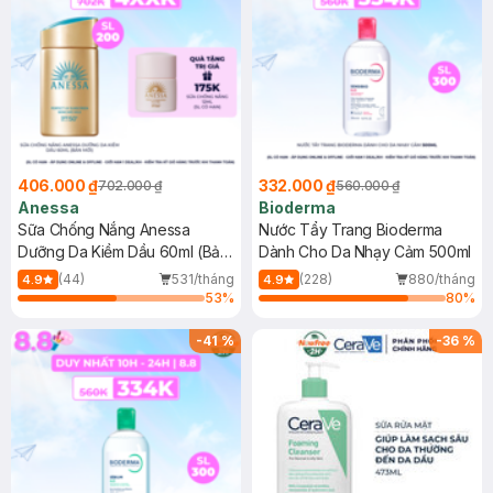
406.000 ₫
332.000 ₫
702.000 ₫
560.000 ₫
Anessa
Bioderma
Sữa Chống Nắng Anessa
Nước Tẩy Trang Bioderma
Dưỡng Da Kiềm Dầu 60ml (Bản
Dành Cho Da Nhạy Cảm 500ml
Mới)
(44)
531/tháng
(228)
880/tháng
4.9
4.9
53
%
80
%
-
41
%
-
36
%