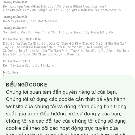
Trang Điểm Mặt
Kem Lót
/
Kem Nền
/
Phấn Nền
/
BB / CC Cream
/
Phấn Nước Cushion
/
Che Khuyết Điểm
/
Má Hồng
/
Tạo Khối / Highlight
/
Phấn Phủ
/
Xịt Khoá Makeup
Trang Điểm Mắt
Kẻ Mày
/
Kẻ Mắt
/
Phấn Mắt
/
Mascara
Trang Điểm Môi
Son Dưỡng Môi
/
Son Kem / Tint
/
Son Thỏi
/
Son Bóng
/
Tẩy Trang Mắt / Môi
Chăm Sóc Tóc Và Da Đầu
Dầu Gội Và Dầu Xả
/
Dầu Gội
/
Dầu Xả
/
Dầu Gội Khô
/
Dầu Gội Xả 2in1
/
Bộ Gội Xả
/
Tẩy Tế Bào Chết Da Đầu
/
Mặt Nạ / Kem Ủ Tóc
/
Serum / Dầu Dưỡng Tóc
/
Xịt Dưỡng Tóc
/
Thuốc Nhuộm Tóc
/
Sản Phẩm Tạo Kiểu Tóc
/
Dụng Cụ Chăm Sóc Tóc
/
Máy Sấy Tóc
/
Lược
/
Bộ Chăm Sóc Tóc
/
Phụ Kiện Tóc
Chăm Sóc Cơ Thể
Kem Tẩy Lông
/
Dụng Cụ Tẩy Lông
Nước Hoa
Nước Hoa Nữ
/
Nước Hoa Nam
/
Nước Hoa Cao Cấp
/
Xịt Thơm Toàn Thân
/
Nước Hoa Vùng Kín
Notice about cookies usage
BIỂU NGỮ COOKIE
Chăm Sóc Cá Nhân
Chúng tôi quan tâm đến quyền riêng tư của bạn.
Chống Muỗi
/
Khẩu Trang
/
Máy Massage
/
Mặt Nạ Xông Hơi
/
Nước Rửa Tay
/
Sản Phẩm Chăm Sóc Khác
/
Bàn Chải Đánh Răng
/
Bàn Chải Điện
/
Chúng tôi sử dụng các cookie cần thiết để vận hành
Hỗ Trợ Trắng Răng
/
Kem Đánh Răng
/
Máy Tăm Nước
/
Nước Súc Miệng
/
Tăm / Chỉ Nha Khoa
/
Xịt Thơm Miệng
/
Dung Dịch Vệ Sinh
/
Dưỡng Vùng Kín
/
website của chúng tôi và đồng hành cùng bạn trong
Khăn Ướt Vệ Sinh Vùng Kín
/
Băng Vệ Sinh
/
Tampon
/
Bọt Cạo Râu
/
Dao Cạo Râu
/
Máy Cạo Râu
suốt quá trình điều hướng. Với sự đồng ý của bạn,
Vấn Đề Về Da
chúng tôi và các đối tác của chúng tôi cũng sử dụng
Da Dầu / Lỗ Chân Lông To
/
Da Khô / Mất Nước
/
Da Lão Hóa
/
Da Mụn
/
Da Nhạy Cảm / Kích Ứng
/
Da Xỉn Màu
/
Thâm / Nám / Tàn Nhang
/
cookie để theo dõi các hoạt động trực tuyến của
Quầng Thâm & Bọng Mắt
/
Sẹo
/
Viêm Da Cơ Địa
Dụng Cụ / Phụ Kiện Chăm Sóc Da