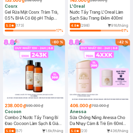
135.000 ₫
145.000 ₫
298.000 ₫
289.000 ₫
Cosrx
L'Oreal
Gel Rửa Mặt Cosrx Tràm Trà,
Nước Tẩy Trang L'Oreal Làm
0.5% BHA Có Độ pH Thấp
Sạch Sâu Trang Điểm 400ml
150ml
(173)
(298)
916/tháng
5.0
4.8
17
%
61
%
-
60
%
-
42
%
238.000 ₫
406.000 ₫
590.000 ₫
702.000 ₫
Cocoon
Anessa
Combo 2 Nước Tẩy Trang Bí
Sữa Chống Nắng Anessa Cho
Đao Cocoon Làm Sạch & Giảm
Da Nhạy Cảm & Trẻ Em 60ml
Dầu 500ml
(Mới)
(57)
1.6k/tháng
(23)
436/tháng
5.0
5.0