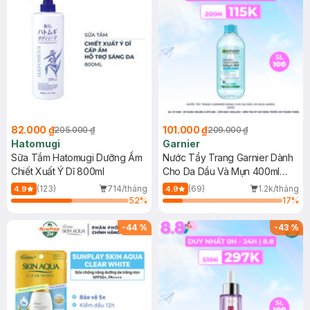
82.000 ₫
101.000 ₫
205.000 ₫
209.000 ₫
Hatomugi
Garnier
Sữa Tắm Hatomugi Dưỡng Ẩm
Nước Tẩy Trang Garnier Dành
Chiết Xuất Ý Dĩ 800ml
Cho Da Dầu Và Mụn 400ml
(Mới)
(123)
714/tháng
(69)
1.2k/tháng
4.9
4.9
52
%
17
%
-
44
%
-
43
%