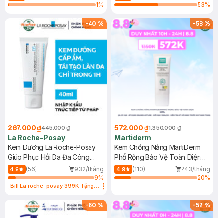
1
%
53
%
-
40
%
-
58
%
267.000 ₫
572.000 ₫
445.000 ₫
1.350.000 ₫
La Roche-Posay
Martiderm
Kem Dưỡng La Roche-Posay
Kem Chống Nắng MartiDerm
Giúp Phục Hồi Da Đa Công
Phổ Rộng Bảo Vệ Toàn Diện
Dụng 40ml
40ml
(56)
932/tháng
(110)
243/tháng
4.9
4.9
9
%
20
%
Bill La roche-posay 399K Tặng
Gel rửa mặt da dầu nhạy cảm 50ml
(SL có hạn)
-
60
%
-
52
%