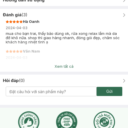
Đánh giá
(
3
)
Hà Oanh
2024-04-03
mua cho bạn trai, thấy bảo dùng ok, rửa xong relax lắm mà da
đỡ khô nữa. shop thì giao hàng nhanh, đóng gói đẹp, chăm sóc
khách hàng nhiệt tình ạ
Văn Nam
2024-04-03
bạn nào đang gặp tình trạng da khô bóc tróc vào cuối năm hoặc
Xem tất cả
trời trở lạnh thì nên tham khảo dòng này nhe. t dùng lâu rồi vì da
khô kinh niên huhu, nma em này có tác dụng cấp ẩm thật nên
giờ mới lên review cho mn đây. mùi thơm nhẹ, chất kem mịn, rửa
Hỏi đáp
(
0
)
xong sảng khoái mà da vẫn ẩm, dịch vụ của Hasaki tốt mà giá
còn rẻ
Gửi