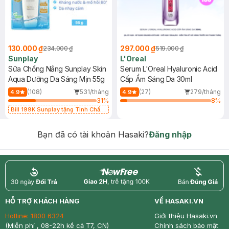
130.000 ₫
297.000 ₫
234.000 ₫
519.000 ₫
Sunplay
L'Oreal
Sữa Chống Nắng Sunplay Skin
Serum L'Oreal Hyaluronic Acid
Aqua Dưỡng Da Sáng Mịn 55g
Cấp Ẩm Sáng Da 30ml
(108)
531/tháng
(27)
279/tháng
4.9
4.9
31
%
8
%
Bill 199K Sunplay tặng Tinh Chất
Chống Nắng 7g trị giá 30K (SL có
hạn)
Bạn đã có tài khoản Hasaki?
Đăng nhập
return
nowfree
price
HỖ TRỢ KHÁCH HÀNG
VỀ HASAKI.VN
Hotline:
1800 6324
Giới thiệu Hasaki.vn
(Miễn phí , 08-22h kể cả T7, CN)
Chính sách bảo mật