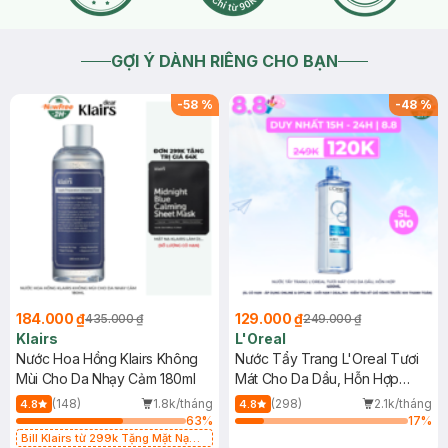
GỢI Ý DÀNH RIÊNG CHO BẠN
-
58
%
-
48
%
184.000 ₫
129.000 ₫
435.000 ₫
249.000 ₫
Klairs
L'Oreal
Nước Hoa Hồng Klairs Không
Nước Tẩy Trang L'Oreal Tươi
Mùi Cho Da Nhạy Cảm 180ml
Mát Cho Da Dầu, Hỗn Hợp
400ml
(148)
1.8k/tháng
(298)
2.1k/tháng
4.8
4.8
63
%
17
%
Bill Klairs từ 299k Tặng Mặt Nạ