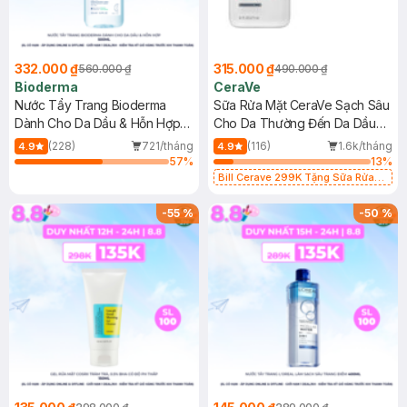
332.000 ₫
315.000 ₫
560.000 ₫
490.000 ₫
Bioderma
CeraVe
Nước Tẩy Trang Bioderma
Sữa Rửa Mặt CeraVe Sạch Sâu
Dành Cho Da Dầu & Hỗn Hợp
Cho Da Thường Đến Da Dầu
500ml
473ml
(228)
721/tháng
(116)
1.6k/tháng
4.9
4.9
57
%
13
%
Bill Cerave 299K Tặng Sữa Rửa
Mặt Cerave 30ml (SL có hạn)
-
55
%
-
50
%