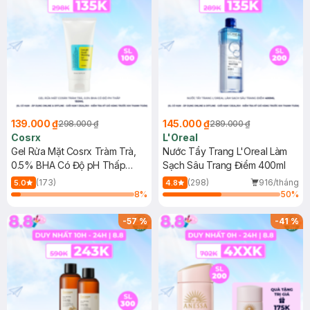
139.000 ₫
145.000 ₫
298.000 ₫
289.000 ₫
Cosrx
L'Oreal
Gel Rửa Mặt Cosrx Tràm Trà,
Nước Tẩy Trang L'Oreal Làm
0.5% BHA Có Độ pH Thấp
Sạch Sâu Trang Điểm 400ml
150ml
(173)
(298)
916/tháng
5.0
4.8
8
%
50
%
-
57
%
-
41
%