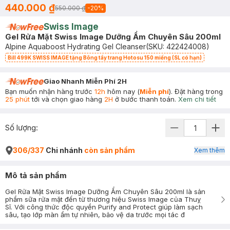
440.000 ₫
550.000 ₫
-
20
%
Swiss Image
Gel Rửa Mặt Swiss Image Dưỡng Ẩm Chuyên Sâu 200ml
Alpine Aquaboost Hydrating Gel Cleanser
(SKU:
422424008
)
Bill 499K SWISS IMAGE tặng Bông tẩy trang Hotosu 150 miếng (SL có hạn)
Giao Nhanh Miễn Phí 2H
Bạn muốn nhận hàng trước
12h
hôm nay (
Miễn phí
). Đặt hàng trong
25 phút
tới và chọn giao hàng
2H
ở bước thanh toán.
Xem chi tiết
Số lượng:
306/337
Chi nhánh
còn sản phẩm
Xem thêm
Mô tả sản phẩm
Gel Rửa Mặt Swiss Image Dưỡng Ẩm Chuyên Sâu 200ml là sản
phẩm sữa rửa mặt đến từ thương hiệu Swiss Image của Thuỵ
Sĩ. Với công thức độc quyền Purify and Protect giúp làm sạch
sâu, tạo lớp màn ẩm tự nhiên, bảo vệ da trước mọi tác đ