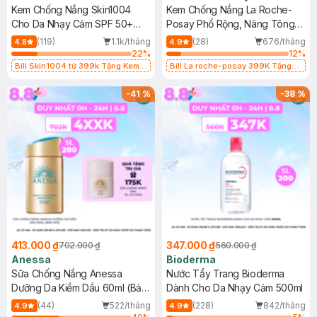
Kem Chống Nắng Skin1004
Kem Chống Nắng La Roche-
Cho Da Nhạy Cảm SPF 50+
Posay Phổ Rộng, Nâng Tông
50ml
Kiềm Dầu 50ml
(119)
1.1k/tháng
(28)
676/tháng
4.8
4.9
22
%
12
%
Bill Skin1004 từ 399k Tặng Kem
Bill La roche-posay 399K Tặng
Chống Nắng Cho Da Nhạy Cảm
Gel rửa mặt da dầu nhạy cảm 50ml
SPF 50+ 20ml (SL Có Hạn)
(SL có hạn)
-
41
%
-
38
%
413.000 ₫
347.000 ₫
702.000 ₫
560.000 ₫
Anessa
Bioderma
Sữa Chống Nắng Anessa
Nước Tẩy Trang Bioderma
Dưỡng Da Kiềm Dầu 60ml (Bản
Dành Cho Da Nhạy Cảm 500ml
Mới)
(44)
522/tháng
(228)
842/tháng
4.9
4.9