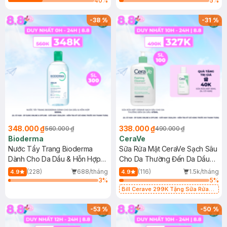
40
%
5
%
-
38
%
-
31
%
348.000 ₫
338.000 ₫
560.000 ₫
490.000 ₫
Bioderma
CeraVe
Nước Tẩy Trang Bioderma
Sữa Rửa Mặt CeraVe Sạch Sâu
Dành Cho Da Dầu & Hỗn Hợp
Cho Da Thường Đến Da Dầu
500ml
473ml
(228)
688/tháng
(116)
1.5k/tháng
4.9
4.9
3
%
5
%
Bill Cerave 299K Tặng Sữa Rửa
Mặt Cerave 30ml (SL có hạn)
-
53
%
-
50
%