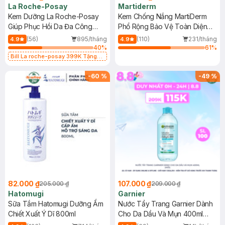
La Roche-Posay
Martiderm
Kem Dưỡng La Roche-Posay
Kem Chống Nắng MartiDerm
Giúp Phục Hồi Da Đa Công
Phổ Rộng Bảo Vệ Toàn Diện
Dụng 40ml
40ml
(56)
895/tháng
(110)
231/tháng
4.9
4.9
40
%
61
%
Bill La roche-posay 399K Tặng
Gel rửa mặt da dầu nhạy cảm 50ml
(SL có hạn)
-
60
%
-
49
%
82.000 ₫
107.000 ₫
205.000 ₫
209.000 ₫
Hatomugi
Garnier
Sữa Tắm Hatomugi Dưỡng Ẩm
Nước Tẩy Trang Garnier Dành
Chiết Xuất Ý Dĩ 800ml
Cho Da Dầu Và Mụn 400ml
(Mới)