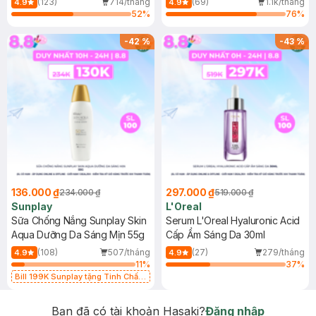
(123)
714/tháng
(69)
1.1k/tháng
4.9
4.9
52
%
76
%
-
42
%
-
43
%
136.000 ₫
297.000 ₫
234.000 ₫
519.000 ₫
Sunplay
L'Oreal
Sữa Chống Nắng Sunplay Skin
Serum L'Oreal Hyaluronic Acid
Aqua Dưỡng Da Sáng Mịn 55g
Cấp Ẩm Sáng Da 30ml
(108)
507/tháng
(27)
279/tháng
4.9
4.9
11
%
37
%
Bill 199K Sunplay tặng Tinh Chất
Chống Nắng 7g trị giá 30K (SL có
hạn)
Bạn đã có tài khoản Hasaki?
Đăng nhập