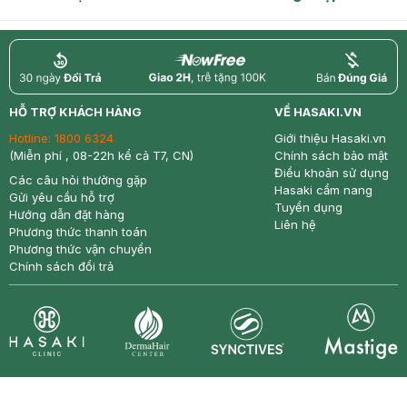
return
nowfree
price
HỖ TRỢ KHÁCH HÀNG
VỀ HASAKI.VN
Hotline:
1800 6324
Giới thiệu Hasaki.vn
(Miễn phí , 08-22h kể cả T7, CN)
Chính sách bảo mật
Điều khoản sử dụng
Các câu hỏi thường gặp
Hasaki cẩm nang
Gửi yêu cầu hỗ trợ
Tuyển dụng
Hướng dẫn đặt hàng
Liên hệ
Phương thức thanh toán
Phương thức vận chuyển
Chính sách đổi trả
Synctives
Clinic
Dermahair
Mastige