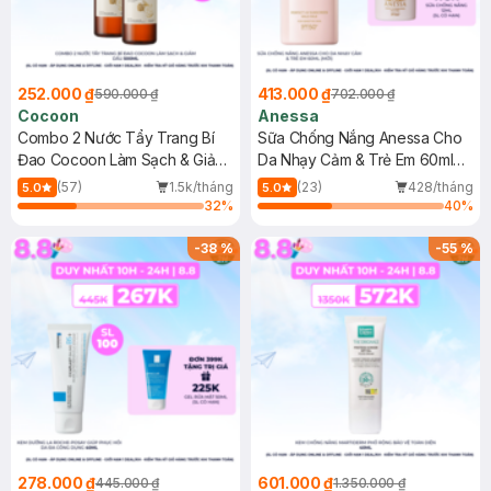
252.000 ₫
413.000 ₫
590.000 ₫
702.000 ₫
Cocoon
Anessa
Combo 2 Nước Tẩy Trang Bí
Sữa Chống Nắng Anessa Cho
Đao Cocoon Làm Sạch & Giảm
Da Nhạy Cảm & Trẻ Em 60ml
Dầu 500ml
(Mới)
(57)
1.5k/tháng
(23)
428/tháng
5.0
5.0
32
%
40
%
-
38
%
-
55
%
278.000 ₫
601.000 ₫
445.000 ₫
1.350.000 ₫