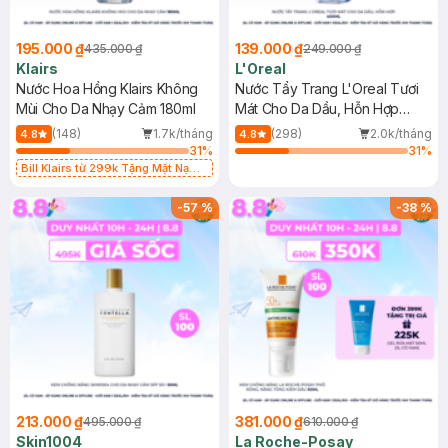
195.000 ₫
139.000 ₫
435.000 ₫
249.000 ₫
Klairs
L'Oreal
Nước Hoa Hồng Klairs Không
Nước Tẩy Trang L'Oreal Tươi
Mùi Cho Da Nhạy Cảm 180ml
Mát Cho Da Dầu, Hỗn Hợp
400ml
(148)
1.7k/tháng
(298)
2.0k/tháng
4.8
4.8
31
%
31
%
Bill Klairs từ 299k Tặng Mặt Nạ
Làm Dịu Da & Kiểm Soát Dầu Nhờn
25ml (SL Có Hạn)
-
57
%
-
38
%
213.000 ₫
381.000 ₫
495.000 ₫
610.000 ₫
Skin1004
La Roche-Posay