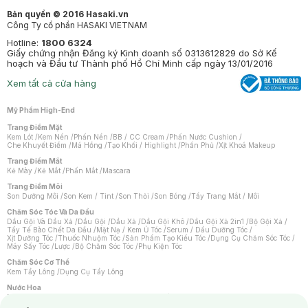
Bản quyền © 2016 Hasaki.vn
Công Ty cổ phần HASAKI VIETNAM
Hotline:
1800 6324
Giấy chứng nhận Đăng ký Kinh doanh số 0313612829 do Sở Kế
hoạch và Đầu tư Thành phố Hồ Chí Minh cấp ngày 13/01/2016
Xem tất cả cửa hàng
Mỹ Phẩm High-End
Trang Điểm Mặt
Kem Lót
/
Kem Nền
/
Phấn Nền
/
BB / CC Cream
/
Phấn Nước Cushion
/
Che Khuyết Điểm
/
Má Hồng
/
Tạo Khối / Highlight
/
Phấn Phủ
/
Xịt Khoá Makeup
Trang Điểm Mắt
Kẻ Mày
/
Kẻ Mắt
/
Phấn Mắt
/
Mascara
Trang Điểm Môi
Son Dưỡng Môi
/
Son Kem / Tint
/
Son Thỏi
/
Son Bóng
/
Tẩy Trang Mắt / Môi
Chăm Sóc Tóc Và Da Đầu
Dầu Gội Và Dầu Xả
/
Dầu Gội
/
Dầu Xả
/
Dầu Gội Khô
/
Dầu Gội Xả 2in1
/
Bộ Gội Xả
/
Tẩy Tế Bào Chết Da Đầu
/
Mặt Nạ / Kem Ủ Tóc
/
Serum / Dầu Dưỡng Tóc
/
Xịt Dưỡng Tóc
/
Thuốc Nhuộm Tóc
/
Sản Phẩm Tạo Kiểu Tóc
/
Dụng Cụ Chăm Sóc Tóc
/
Máy Sấy Tóc
/
Lược
/
Bộ Chăm Sóc Tóc
/
Phụ Kiện Tóc
Chăm Sóc Cơ Thể
Kem Tẩy Lông
/
Dụng Cụ Tẩy Lông
Nước Hoa
Nước Hoa Nữ
/
Nước Hoa Nam
/
Nước Hoa Cao Cấp
/
Xịt Thơm Toàn Thân
/
Nước Hoa Vùng Kín