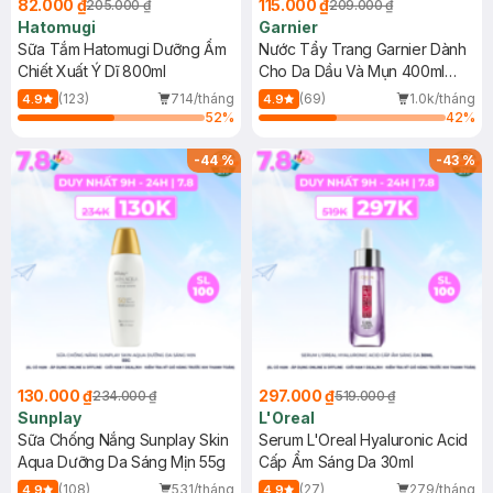
82.000 ₫
115.000 ₫
205.000 ₫
209.000 ₫
Hatomugi
Garnier
Sữa Tắm Hatomugi Dưỡng Ẩm
Nước Tẩy Trang Garnier Dành
Chiết Xuất Ý Dĩ 800ml
Cho Da Dầu Và Mụn 400ml
(Mới)
(123)
714/tháng
(69)
1.0k/tháng
4.9
4.9
52
%
42
%
-
44
%
-
43
%
130.000 ₫
297.000 ₫
234.000 ₫
519.000 ₫
Sunplay
L'Oreal
Sữa Chống Nắng Sunplay Skin
Serum L'Oreal Hyaluronic Acid
Aqua Dưỡng Da Sáng Mịn 55g
Cấp Ẩm Sáng Da 30ml
(108)
531/tháng
(27)
279/tháng
4.9
4.9