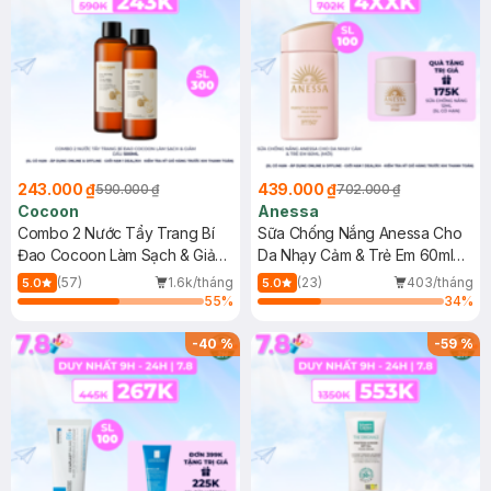
243.000 ₫
439.000 ₫
590.000 ₫
702.000 ₫
Cocoon
Anessa
Combo 2 Nước Tẩy Trang Bí
Sữa Chống Nắng Anessa Cho
Đao Cocoon Làm Sạch & Giảm
Da Nhạy Cảm & Trẻ Em 60ml
Dầu 500ml
(Mới)
(57)
1.6k/tháng
(23)
403/tháng
5.0
5.0
55
%
34
%
-
40
%
-
59
%