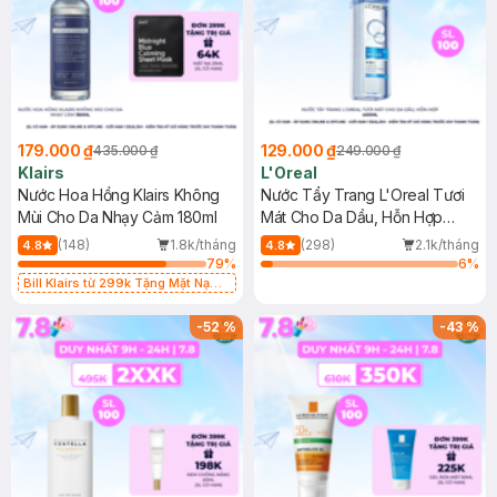
179.000 ₫
129.000 ₫
435.000 ₫
249.000 ₫
Klairs
L'Oreal
Nước Hoa Hồng Klairs Không
Nước Tẩy Trang L'Oreal Tươi
Mùi Cho Da Nhạy Cảm 180ml
Mát Cho Da Dầu, Hỗn Hợp
400ml
(148)
1.8k/tháng
(298)
2.1k/tháng
4.8
4.8
79
%
6
%
Bill Klairs từ 299k Tặng Mặt Nạ
Làm Dịu Da & Kiểm Soát Dầu Nhờn
25ml (SL Có Hạn)
-
52
%
-
43
%