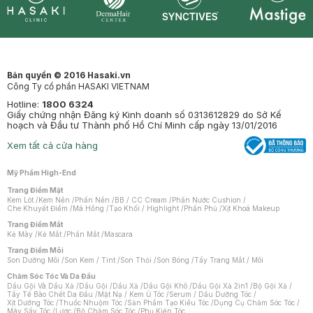
Synctives
Clinic
Dermahair
Mastige
Bản quyền © 2016 Hasaki.vn
Công Ty cổ phần HASAKI VIETNAM
Hotline:
1800 6324
Giấy chứng nhận Đăng ký Kinh doanh số 0313612829 do Sở Kế
hoạch và Đầu tư Thành phố Hồ Chí Minh cấp ngày 13/01/2016
Xem tất cả cửa hàng
Mỹ Phẩm High-End
Trang Điểm Mặt
Kem Lót
/
Kem Nền
/
Phấn Nền
/
BB / CC Cream
/
Phấn Nước Cushion
/
Che Khuyết Điểm
/
Má Hồng
/
Tạo Khối / Highlight
/
Phấn Phủ
/
Xịt Khoá Makeup
Trang Điểm Mắt
Kẻ Mày
/
Kẻ Mắt
/
Phấn Mắt
/
Mascara
Trang Điểm Môi
Son Dưỡng Môi
/
Son Kem / Tint
/
Son Thỏi
/
Son Bóng
/
Tẩy Trang Mắt / Môi
Chăm Sóc Tóc Và Da Đầu
Dầu Gội Và Dầu Xả
/
Dầu Gội
/
Dầu Xả
/
Dầu Gội Khô
/
Dầu Gội Xả 2in1
/
Bộ Gội Xả
/
Tẩy Tế Bào Chết Da Đầu
/
Mặt Nạ / Kem Ủ Tóc
/
Serum / Dầu Dưỡng Tóc
/
Xịt Dưỡng Tóc
/
Thuốc Nhuộm Tóc
/
Sản Phẩm Tạo Kiểu Tóc
/
Dụng Cụ Chăm Sóc Tóc
/
Máy Sấy Tóc
/
Lược
/
Bộ Chăm Sóc Tóc
/
Phụ Kiện Tóc