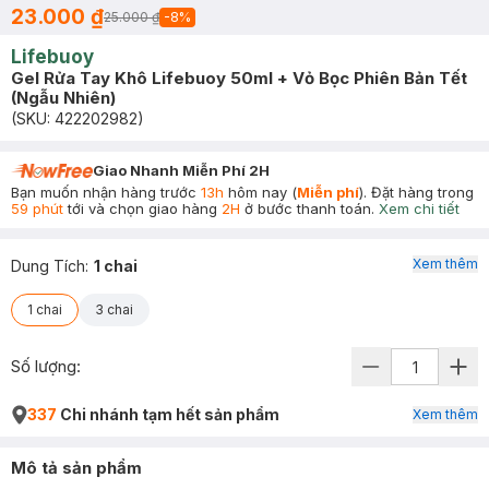
23.000 ₫
25.000 ₫
-
8
%
Lifebuoy
Gel Rửa Tay Khô Lifebuoy 50ml + Vỏ Bọc Phiên Bản Tết
(Ngẫu Nhiên)
(SKU:
422202982
)
Giao Nhanh Miễn Phí 2H
Bạn muốn nhận hàng trước
13h
hôm nay (
Miễn phí
). Đặt hàng trong
59 phút
tới và chọn giao hàng
2H
ở bước thanh toán.
Xem chi tiết
Xem thêm
Dung Tích
:
1 chai
1 chai
3 chai
Số lượng:
337
Chi nhánh tạm hết sản phẩm
Xem thêm
Mô tả sản phẩm