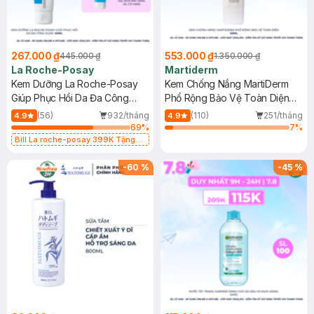
267.000 ₫
553.000 ₫
445.000 ₫
1.350.000 ₫
La Roche-Posay
Martiderm
Kem Dưỡng La Roche-Posay
Kem Chống Nắng MartiDerm
Giúp Phục Hồi Da Đa Công
Phổ Rộng Bảo Vệ Toàn Diện
Dụng 40ml
40ml
(56)
932/tháng
(110)
251/tháng
4.9
4.9
69
%
7
%
Bill La roche-posay 399K Tặng
Gel rửa mặt da dầu nhạy cảm 50ml
(SL có hạn)
-
60
%
-
45
%