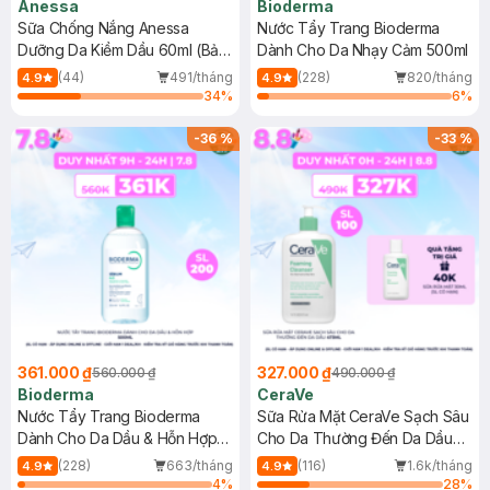
Anessa
Bioderma
Sữa Chống Nắng Anessa
Nước Tẩy Trang Bioderma
Dưỡng Da Kiềm Dầu 60ml (Bản
Dành Cho Da Nhạy Cảm 500ml
Mới)
(44)
491/tháng
(228)
820/tháng
4.9
4.9
34
%
6
%
-
36
%
-
33
%
361.000 ₫
327.000 ₫
560.000 ₫
490.000 ₫
Bioderma
CeraVe
Nước Tẩy Trang Bioderma
Sữa Rửa Mặt CeraVe Sạch Sâu
Dành Cho Da Dầu & Hỗn Hợp
Cho Da Thường Đến Da Dầu
500ml
473ml
(228)
663/tháng
(116)
1.6k/tháng
4.9
4.9
4
%
28
%