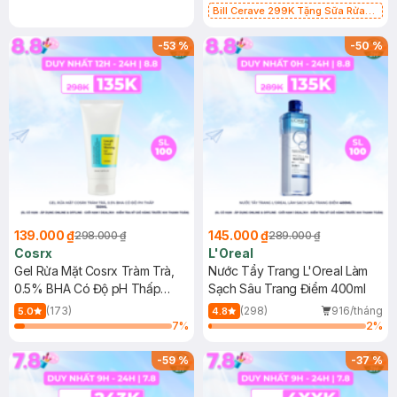
Bill Cerave 299K Tặng Sữa Rửa
Mặt Cerave 30ml (SL có hạn)
-
53
%
-
50
%
139.000 ₫
145.000 ₫
298.000 ₫
289.000 ₫
Cosrx
L'Oreal
Gel Rửa Mặt Cosrx Tràm Trà,
Nước Tẩy Trang L'Oreal Làm
0.5% BHA Có Độ pH Thấp
Sạch Sâu Trang Điểm 400ml
150ml
(173)
(298)
916/tháng
5.0
4.8
7
%
2
%
-
59
%
-
37
%