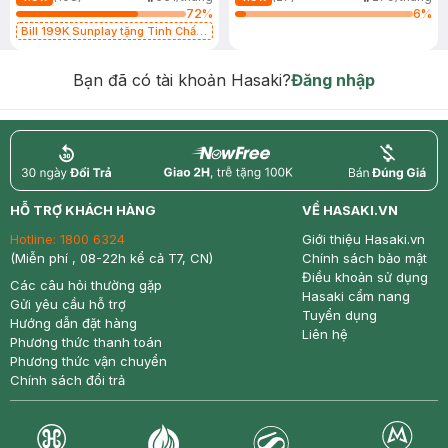
72
%
6
%
Bill 199K Sunplay tặng Tinh Chất
Chống Nắng 7g trị giá 30K (SL có
hạn)
Bạn đã có tài khoản Hasaki?
Đăng nhập
return
nowfree
price
HỖ TRỢ KHÁCH HÀNG
VỀ HASAKI.VN
Hotline:
1800 6324
Giới thiệu Hasaki.vn
(Miễn phí , 08-22h kể cả T7, CN)
Chính sách bảo mật
Điều khoản sử dụng
Các câu hỏi thường gặp
Hasaki cẩm nang
Gửi yêu cầu hỗ trợ
Tuyển dụng
Hướng dẫn đặt hàng
Liên hệ
Phương thức thanh toán
Phương thức vận chuyển
Chính sách đổi trả