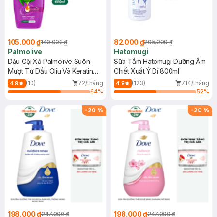
105.000 ₫
82.000 ₫
140.000 ₫
205.000 ₫
Palmolive
Hatomugi
Dầu Gội Xả Palmolive Suôn
Sữa Tắm Hatomugi Dưỡng Ẩm
Mượt Từ Dầu Oliu Và Keratin
Chiết Xuất Ý Dĩ 800ml
600ml
(10)
72/tháng
(123)
714/tháng
4.9
4.9
64
%
52
%
-
20
%
-
20
%
198.000 ₫
198.000 ₫
247.000 ₫
247.000 ₫