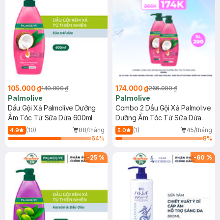
105.000 ₫
174.000 ₫
140.000 ₫
266.000 ₫
Palmolive
Palmolive
Dầu Gội Xả Palmolive Dưỡng
Combo 2 Dầu Gội Xả Palmolive
Ẩm Tóc Từ Sữa Dừa 600ml
Dưỡng Ẩm Tóc Từ Sữa Dừa
600ml
(10)
88/tháng
(1)
45/tháng
4.9
5.0
64
%
8
%
-
25
%
-
60
%