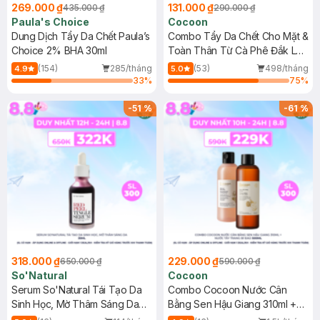
269.000 ₫
131.000 ₫
435.000 ₫
290.000 ₫
Paula's Choice
Cocoon
Dung Dịch Tẩy Da Chết Paula’s
Combo Tẩy Da Chết Cho Mặt &
Choice 2% BHA 30ml
Toàn Thân Từ Cà Phê Đắk Lắk
(150ml+200ml)
(154)
285/tháng
(53)
498/tháng
4.9
5.0
33
%
75
%
-
51
%
-
61
%
318.000 ₫
229.000 ₫
650.000 ₫
590.000 ₫
So'Natural
Cocoon
Serum So'Natural Tái Tạo Da
Combo Cocoon Nước Cân
Sinh Học, Mờ Thâm Sáng Da
Bằng Sen Hậu Giang 310ml +
35ml
Nước Tẩy Trang Bí Đao 500ml