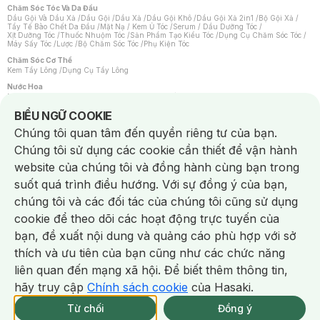
Chăm Sóc Tóc Và Da Đầu
Dầu Gội Và Dầu Xả
/
Dầu Gội
/
Dầu Xả
/
Dầu Gội Khô
/
Dầu Gội Xả 2in1
/
Bộ Gội Xả
/
Tẩy Tế Bào Chết Da Đầu
/
Mặt Nạ / Kem Ủ Tóc
/
Serum / Dầu Dưỡng Tóc
/
Xịt Dưỡng Tóc
/
Thuốc Nhuộm Tóc
/
Sản Phẩm Tạo Kiểu Tóc
/
Dụng Cụ Chăm Sóc Tóc
/
Máy Sấy Tóc
/
Lược
/
Bộ Chăm Sóc Tóc
/
Phụ Kiện Tóc
Chăm Sóc Cơ Thể
Kem Tẩy Lông
/
Dụng Cụ Tẩy Lông
Nước Hoa
Nước Hoa Nữ
/
Nước Hoa Nam
/
Nước Hoa Cao Cấp
/
Xịt Thơm Toàn Thân
/
Nước Hoa Vùng Kín
Notice about cookies usage
BIỂU NGỮ COOKIE
Chăm Sóc Cá Nhân
Chúng tôi quan tâm đến quyền riêng tư của bạn.
Chống Muỗi
/
Khẩu Trang
/
Máy Massage
/
Mặt Nạ Xông Hơi
/
Nước Rửa Tay
/
Sản Phẩm Chăm Sóc Khác
/
Bàn Chải Đánh Răng
/
Bàn Chải Điện
/
Chúng tôi sử dụng các cookie cần thiết để vận hành
Hỗ Trợ Trắng Răng
/
Kem Đánh Răng
/
Máy Tăm Nước
/
Nước Súc Miệng
/
Tăm / Chỉ Nha Khoa
/
Xịt Thơm Miệng
/
Dung Dịch Vệ Sinh
/
Dưỡng Vùng Kín
/
website của chúng tôi và đồng hành cùng bạn trong
Khăn Ướt Vệ Sinh Vùng Kín
/
Băng Vệ Sinh
/
Tampon
/
Bọt Cạo Râu
/
Dao Cạo Râu
/
Máy Cạo Râu
suốt quá trình điều hướng. Với sự đồng ý của bạn,
Vấn Đề Về Da
chúng tôi và các đối tác của chúng tôi cũng sử dụng
Da Dầu / Lỗ Chân Lông To
/
Da Khô / Mất Nước
/
Da Lão Hóa
/
Da Mụn
/
Da Nhạy Cảm / Kích Ứng
/
Da Xỉn Màu
/
Thâm / Nám / Tàn Nhang
/
cookie để theo dõi các hoạt động trực tuyến của
Quầng Thâm & Bọng Mắt
/
Sẹo
/
Viêm Da Cơ Địa
bạn, đề xuất nội dung và quảng cáo phù hợp với sở
Dụng Cụ / Phụ Kiện Chăm Sóc Da
Chat i
Bông Tẩy Trang
/
Khăn Lau Mặt Khô
/
Dụng Cụ / Máy Rửa Mặt
/
Máy Chăm Sóc Da
/
thích và ưu tiên của bạn cũng như các chức năng
Dụng Cụ Chăm Sóc Khác
liên quan đến mạng xã hội. Để biết thêm thông tin,
hãy truy cập
Chính sách cookie
của Hasaki.
Từ chối
Đồng ý