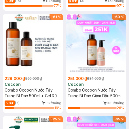
(16)
114/tháng
(13)
1.5k/tháng
5.0
4.9
77
%
97
%
-
61
%
-
60
%
229.000 ₫
251.000 ₫
590.000 ₫
634.000 ₫
Cocoon
Cocoon
Combo Cocoon Nước Tẩy
Combo Cocoon Nước Tẩy
Trang Bí Đao 500ml + Gel Rửa
Trang Bí Đao Giảm Dầu 500ml
Mặt Bí Đao 310ml
+ Sữa Rửa Mặt Sen Hậu Giang
(7)
1.1k/tháng
330/tháng
5.0
Dịu Da Nhạy Cảm 310ml
19
%
26
%
-
25
%
-
35
%