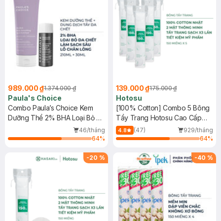
989.000 ₫
139.000 ₫
1.374.000 ₫
175.000 ₫
Paula's Choice
Hotosu
Combo Paula’s Choice Kem
[100% Cotton] Combo 5 Bông
Dưỡng Thể 2% BHA Loại Bỏ Da
Tẩy Trang Hotosu Cao Cấp
Chết 210ml + Dung Dịch Tẩy Da
150 Miếng
46/tháng
(47)
929/tháng
4.8
Chết 2% BHA 30ml
64
%
64
%
-
20
%
-
40
%