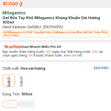
41.000 ₫
Milaganics
Gel Rửa Tay Khô Milaganics Kháng Khuẩn Oải Hương
100ml
Hand Sanitizer Gel
(SKU:
256700055
)
Bill Milaganics từ 150K Tặng Bột Diếp Cá Milaganics Giảm Mụn, Mờ Vết Thâm 100g
(SL Có Hạn)
Giao Nhanh Miễn Phí 2H
Bạn muốn nhận hàng trước
10h
ngày mai. Đặt hàng trước
24h
và
chọn giao hàng
2H
ở bước thanh toán.
Xem chi tiết
Xem thêm
Chiết xuất
:
Hoa oải hương
Dung Tích
:
100ml
100ml
250ml