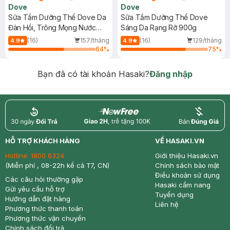
Dove
Dove
Sữa Tắm Dưỡng Thể Dove Da
Sữa Tắm Dưỡng Thể Dove
Đàn Hồi, Trông Mọng Nước
Sáng Da Rạng Rỡ 900g
900g
(16)
157/tháng
(16)
129/tháng
4.9
4.9
64
%
75
%
Bạn đã có tài khoản Hasaki?
Đăng nhập
return
nowfree
price
HỖ TRỢ KHÁCH HÀNG
VỀ HASAKI.VN
Hotline:
1800 6324
Giới thiệu Hasaki.vn
(Miễn phí , 08-22h kể cả T7, CN)
Chính sách bảo mật
Điều khoản sử dụng
Các câu hỏi thường gặp
Hasaki cẩm nang
Gửi yêu cầu hỗ trợ
Tuyển dụng
Hướng dẫn đặt hàng
Liên hệ
Phương thức thanh toán
Phương thức vận chuyển
Chính sách đổi trả