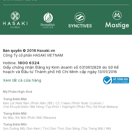
Synctives
Clinic
Dermahair
Mastige
Bản quyền © 2016 Hasaki.vn
Công Ty cổ phần HASAKI VIETNAM
Hotline:
1800 6324
Giấy chứng nhận Đăng ký Kinh doanh số 0313612829 do Sở Kế
hoạch và Đầu tư Thành phố Hồ Chí Minh cấp ngày 13/01/2016
Xem tất cả cửa hàng
Mỹ Phẩm High-End
Trang Điểm Mặt
Kem Lót
/
Kem Nền
/
Phấn Nền
/
BB / CC Cream
/
Phấn Nước Cushion
/
Che Khuyết Điểm
/
Má Hồng
/
Tạo Khối / Highlight
/
Phấn Phủ
/
Xịt Khoá Makeup
Trang Điểm Mắt
Kẻ Mày
/
Kẻ Mắt
/
Phấn Mắt
/
Mascara
Trang Điểm Môi
Son Dưỡng Môi
/
Son Kem / Tint
/
Son Thỏi
/
Son Bóng
/
Tẩy Trang Mắt / Môi