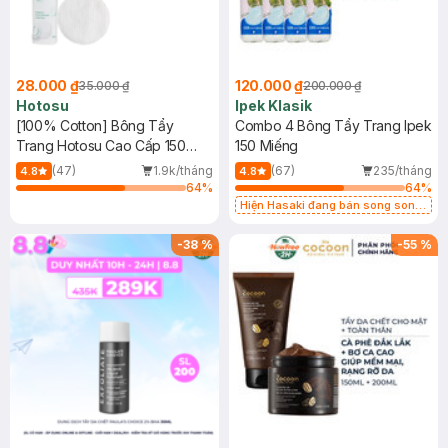
28.000 ₫
120.000 ₫
35.000 ₫
200.000 ₫
Hotosu
Ipek Klasik
[100% Cotton] Bông Tẩy
Combo 4 Bông Tẩy Trang Ipek
Trang Hotosu Cao Cấp 150
150 Miếng
Miếng
(47)
1.9k/tháng
(67)
235/tháng
4.8
4.8
64
%
64
%
Hiện Hasaki đang bán song song
2 mẫu cũ - mới
-
38
%
-
55
%