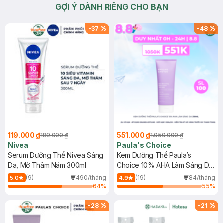
GỢI Ý DÀNH RIÊNG CHO BẠN
-
37
%
-
48
%
119.000 ₫
551.000 ₫
189.000 ₫
1.050.000 ₫
Nivea
Paula's Choice
Serum Dưỡng Thể Nivea Sáng
Kem Dưỡng Thể Paula’s
Da, Mờ Thâm Nám 300ml
Choice 10% AHA Làm Sáng Da
210ml
(9)
490/tháng
(19)
84/tháng
5.0
4.9
64
%
55
%
-
28
%
-
21
%