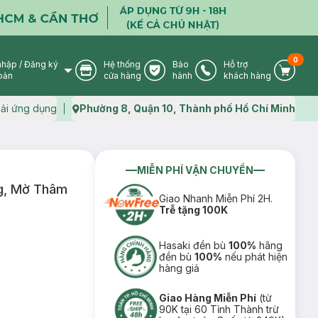
0
nhập
/
Đăng ký
Hệ thống
Bảo
Hỗ trợ
User Icon
Store Icon
Warranty Icon
Phone Icon
Cart I
oản
cửa hàng
hành
khách hàng
ải ứng dụng
Phường 8, Quận 10, Thành phố Hồ Chí Minh
Map icon
MIỄN PHÍ VẬN CHUYỂN
ng, Mờ Thâm
Giao Nhanh Miễn Phí 2H.
Trễ tặng 100K
Hasaki đền bù
100%
hãng
đền bù
100%
nếu phát hiện
hàng giả
Giao Hàng Miễn Phí
(từ
90K tại 60 Tỉnh Thành trừ