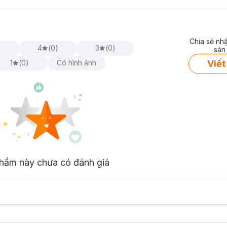
Chia sẻ nh
)
4
(
0
)
3
(
0
)
sản
Viết
1
(
0
)
Có hình ảnh
hẩm này chưa có đánh giá