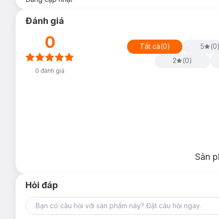
Đánh giá
0
Tất cả
(
0
)
5
(
0
2
(
0
)
0
đánh giá
Sản p
Hỏi đáp