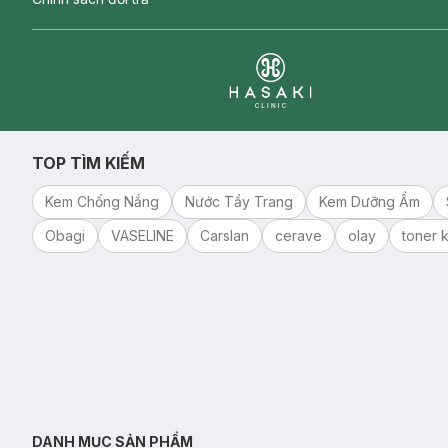
Clinic
TOP TÌM KIẾM
Kem Chống Nắng
Nước Tẩy Trang
Kem Dưỡng Ẩm
Obagi
VASELINE
Carslan
cerave
olay
toner k
DANH MỤC SẢN PHẨM