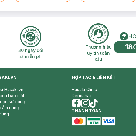
HO
18
n phí 2H
30 ngày đổi trả miễn phí
Thương hiệu uy 
Thương hiệu
30 ngày đổi
uy tín toàn
trả miễn phí
cầu
SAKI.VN
HỢP TÁC & LIÊN KẾT
iệu Hasaki.vn
Hasaki Clinic
sách bảo mật
Dermahair
hoản sử dụng
 cẩm nang
facebook
THANH TOÁN
instagram
tiktok
dụng
master card
ATM card
visa card