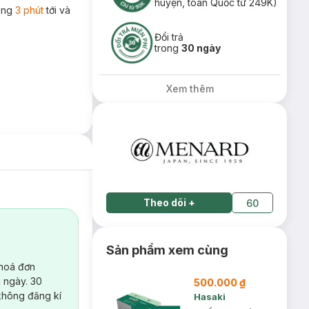
huyện, toàn Quốc từ 249K)
rong
3 phút
tới và
Đổi trả
trong
30 ngày
Xem thêm
Theo dõi
+
60
Sản phẩm xem cùng
 hoá đơn
 ngày. 30
500.000 ₫
không đăng kí
Hasaki