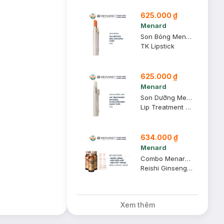
625.000 ₫
Menard
Son Bóng Menard TK Màu Cam Đào A200 3.2g
TK Lipstick
625.000 ₫
Menard
Son Dưỡng Menard Giàu Ẩm Không Màu 3.2g
Lip Treatment Natural
634.000 ₫
Menard
Combo Menard Nước Uống 50mlx3chai + Kem Rửa Mặt 8g + Kem Tẩy Trang 8g
Reishi Ginseng W Gold + Lisciare Cleansing Cream A + Lisciare Washing Cream A
Xem thêm