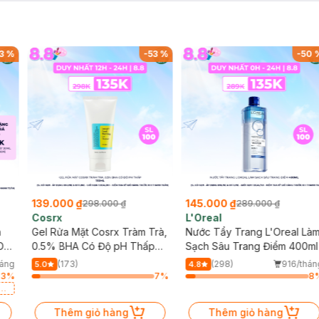
3
%
-
53
%
-
50
139.000 ₫
145.000 ₫
298.000 ₫
289.000 ₫
Cosrx
L'Oreal
h
Gel Rửa Mặt Cosrx Tràm Trà,
Nước Tẩy Trang L'Oreal Là
Da
0.5% BHA Có Độ pH Thấp
Sạch Sâu Trang Điểm 400ml
150ml
háng
(173)
(298)
916/thán
5.0
4.8
53
%
7
%
8
a
Thêm giỏ hàng
Thêm giỏ hàng