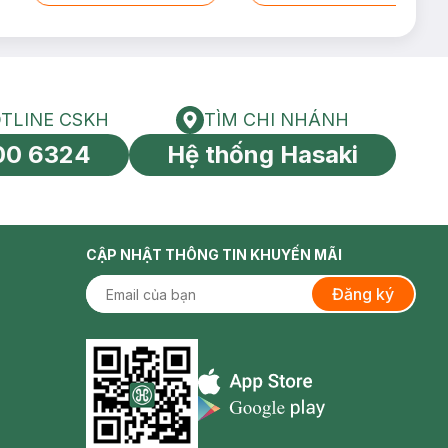
TLINE CSKH
TÌM CHI NHÁNH
HOTLINE CSKH
Tìm chi nhánh
00 6324
Hệ thống Hasaki
tín toàn cầu
CẬP NHẬT THÔNG TIN KHUYẾN MÃI
Đăng ký
Appstore icon
Goolge Play icon