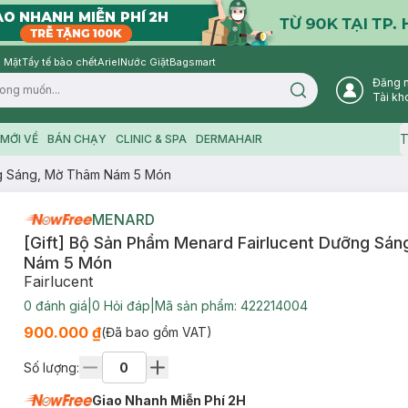
 Mặt
Tẩy tế bào chết
Ariel
Nước Giặt
Bagsmart
Đăng 
Search icon
Tài kh
T
MỚI VỀ
BÁN CHẠY
CLINIC & SPA
DERMAHAIR
ng Sáng, Mờ Thâm Nám 5 Món
MENARD
[Gift] Bộ Sản Phẩm Menard Fairlucent Dưỡng Sá
Nám 5 Món
Fairlucent
0
đánh giá
|
0
Hỏi đáp
|
Mã sản phẩm:
422214004
900.000 ₫
(Đã bao gồm VAT)
Số lượng:
Giao Nhanh Miễn Phí 2H