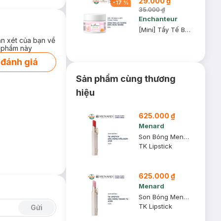
29.000 ₫
-
17
%
35.000 ₫
Enchanteur
[Mini] Tẩy Tế Bào Chết Toàn Thân Enchanteur 50g (Mẫu Ngẫu Nhiên)
ận xét của bạn về
 phẩm này
 đánh giá
Sản phẩm cùng thương
hiệu
625.000 ₫
Menard
Son Bóng Menard TK Màu Hồng Mẫu Đơn A130 3.2g
TK Lipstick
625.000 ₫
Menard
Son Bóng Menard TK Màu Hồng Thanh Tú A300 3.2g
TK Lipstick
Gửi