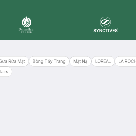
Synctives
Dermahair
Sữa Rửa Mặt
Bông Tẩy Trang
Mặt Nạ
LOREAL
LA ROC
lairs