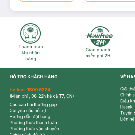
Thanh toán khi nhận hàng
Giao nhanh miễ
Thanh toán
Giao nhanh
khi nhận
miễn phí 2H
hàng
HỖ TRỢ KHÁCH HÀNG
VỀ HA
Giới th
Hotline:
1800 6324
Chính 
(Miễn phí , 08-22h kể cả T7, CN)
Điều k
Các câu hỏi thường gặp
Hasaki
Gửi yêu cầu hỗ trợ
Tuyển 
Hướng dẫn đặt hàng
Liên hệ
Phương thức thanh toán
Phương thức vận chuyển
Chính sách đổi trả