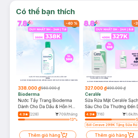
Có thể bạn thích
-
40
%
-
40
%
-
3
338.000 ₫
327.000 ₫
560.000 ₫
490.000 ₫
Bioderma
CeraVe
rma
Nước Tẩy Trang Bioderma
Sữa Rửa Mặt CeraVe Sạc
m
Dành Cho Da Dầu & Hỗn Hợp
Sâu Cho Da Thường Đến 
500ml
Dầu 473ml
/tháng
(228)
709/tháng
(116)
1.6k/t
4.9
4.9
24
%
13
%
Bill Cerave 299K Tặng Sữa Rử
Mặt Cerave 30ml (SL có hạn)
Thêm giỏ hàng
Thêm giỏ hàng