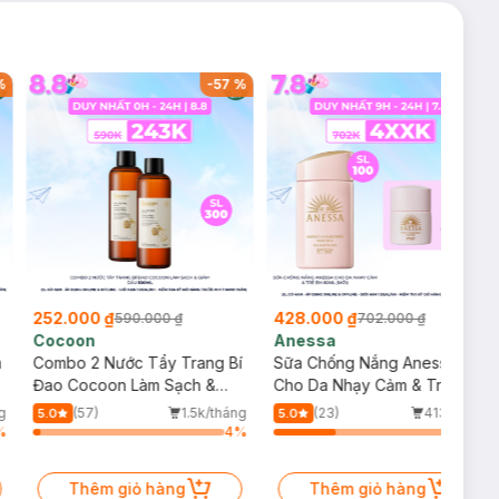
%
-
57
%
-
39
%
252.000 ₫
428.000 ₫
590.000 ₫
702.000 ₫
Cocoon
Anessa
m
Combo 2 Nước Tẩy Trang Bí
Sữa Chống Nắng Anessa
Đao Cocoon Làm Sạch &
Cho Da Nhạy Cảm & Trẻ Em
Giảm Dầu 500ml
60ml (Mới)
g
(57)
1.5k/tháng
(23)
413/tháng
5.0
5.0
%
4
%
34
%
Thêm giỏ hàng
Thêm giỏ hàng