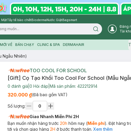
 Mặt
Tẩy tế bào chết
Bioderma
Nước Giặt
Bagsmart
Đăng 
Search icon
Tài kh
T
MỚI VỀ
BÁN CHẠY
CLINIC & SPA
DERMAHAIR
ẫu Ngẫu Nhiên)
TOO COOL FOR SCHOOL
[Gift] Cọ Tạo Khối Too Cool For School (Mẫu Ngẫ
0
đánh giá
|
0
Hỏi đáp
|
Mã sản phẩm:
422212914
320.000 ₫
(Đã bao gồm VAT)
Số lượng:
Giao Nhanh Miễn Phí 2H
Bạn muốn nhận hàng trước
20h
hôm nay (
Miễn phí
). Đặt hàng t
tới và chọn giao hàng
2H
ở bước thanh toán.
Xem thêm