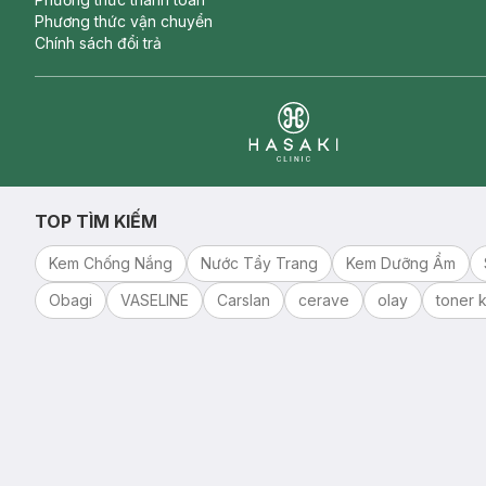
Phương thức vận chuyển
Chính sách đổi trả
Clinic
TOP TÌM KIẾM
Kem Chống Nắng
Nước Tẩy Trang
Kem Dưỡng Ẩm
Obagi
VASELINE
Carslan
cerave
olay
toner k