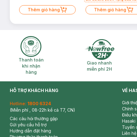
Mặt Cerave 30ml (SL có hạn)
Thêm giỏ hàng
Thêm giỏ hàng
Thanh toán khi nhận hàng
Giao nhanh miễ
Thanh toán
Giao nhanh
khi nhận
miễn phí 2H
hàng
HỖ TRỢ KHÁCH HÀNG
VỀ HA
Giới th
Hotline:
1800 6324
Chính 
(Miễn phí , 08-22h kể cả T7, CN)
Điều k
Các câu hỏi thường gặp
Hasaki
Gửi yêu cầu hỗ trợ
Tuyển 
Hướng dẫn đặt hàng
Liên hệ
Phương thức thanh toán