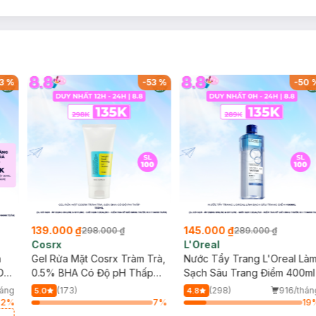
3
%
-
53
%
-
50
139.000 ₫
145.000 ₫
298.000 ₫
289.000 ₫
Cosrx
L'Oreal
h
Gel Rửa Mặt Cosrx Tràm Trà,
Nước Tẩy Trang L'Oreal Là
Da
0.5% BHA Có Độ pH Thấp
Sạch Sâu Trang Điểm 400ml
150ml
háng
(173)
(298)
916/thán
5.0
4.8
82
%
7
%
19
a