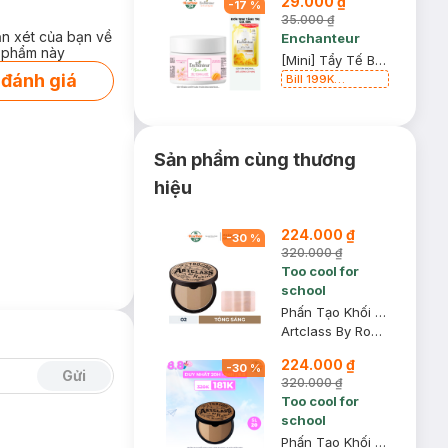
29.000 ₫
-
17
%
35.000 ₫
ận xét của bạn về
Enchanteur
 phẩm này
[Mini] Tẩy Tế Bào Chết Toàn Thân Enchanteur 50g (Mẫu Ngẫu Nhiên)
 đánh giá
Bill 199K
Enchanteur tặng
Sữa Tắm 200g trị
giá 39K (SL có
hạn)
Sản phẩm cùng thương
hiệu
224.000 ₫
-
30
%
320.000 ₫
Too cool for
school
Phấn Tạo Khối Too Cool For School 02 Màu Sáng 9.5g
Artclass By Rodin Shading - 02 Modern
224.000 ₫
-
30
%
Gửi
320.000 ₫
Too cool for
school
Phấn Tạo Khối Too Cool For School 01 Màu Đậm 9.5g