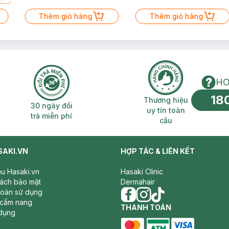
Thêm giỏ hàng
Thêm giỏ hàng
HO
18
n phí 2H
30 ngày đổi trả miễn phí
Thương hiệu uy 
Thương hiệu
30 ngày đổi
uy tín toàn
trả miễn phí
cầu
SAKI.VN
HỢP TÁC & LIÊN KẾT
iệu Hasaki.vn
Hasaki Clinic
sách bảo mật
Dermahair
hoản sử dụng
 cẩm nang
facebook
THANH TOÁN
instagram
tiktok
dụng