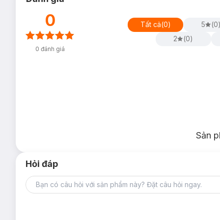
0
Tất cả
(
0
)
5
(
0
2
(
0
)
0
đánh giá
Sản p
Hỏi đáp