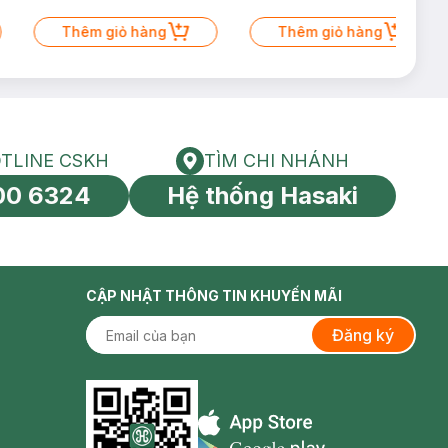
Thêm giỏ hàng
Thêm giỏ hàng
TLINE CSKH
TÌM CHI NHÁNH
HOTLINE CSKH
Tìm chi nhánh
00 6324
Hệ thống Hasaki
tín toàn cầu
CẬP NHẬT THÔNG TIN KHUYẾN MÃI
Đăng ký
Appstore icon