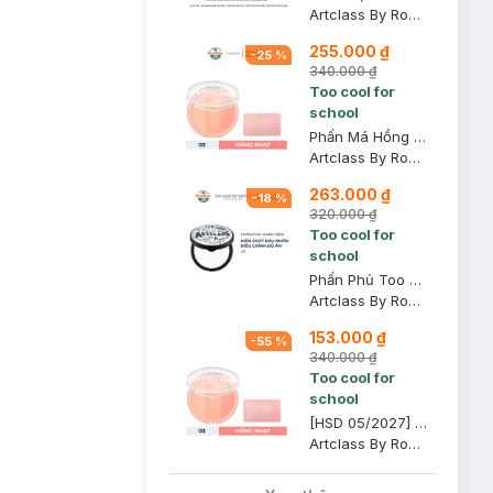
Artclass By Rodin Shading - 01 Classic
255.000 ₫
-
25
%
340.000 ₫
Too cool for
school
Phấn Má Hồng Too Cool For School 03 Màu Hồng Nhạt 9g
Artclass By Rodin Blusher - 03 De Peche
263.000 ₫
-
18
%
320.000 ₫
Too cool for
school
Phấn Phủ Too Cool For School Kiềm Dầu Dạng Nén 4g
Artclass By Rodin Finish Setting Pact
153.000 ₫
-
55
%
340.000 ₫
Too cool for
school
[HSD 05/2027] Phấn Má Hồng Too Cool For School 03 Màu Hồng Nhạt 9g
Artclass By Rodin Blusher - 03 De Peche