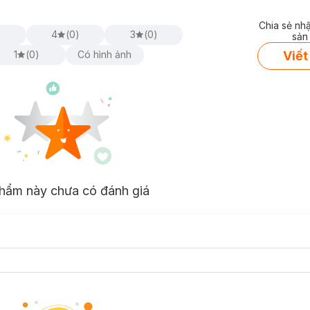
Chia sẻ nh
)
4
(
0
)
3
(
0
)
sản
Viết
1
(
0
)
Có hình ảnh
hẩm này chưa có đánh giá