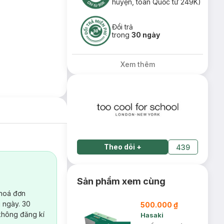
huyện, toàn Quốc từ 249K)
Đổi trả
trong
30 ngày
Xem thêm
Theo dõi
+
439
Sản phẩm xem cùng
 hoá đơn
 ngày. 30
500.000 ₫
không đăng kí
Hasaki