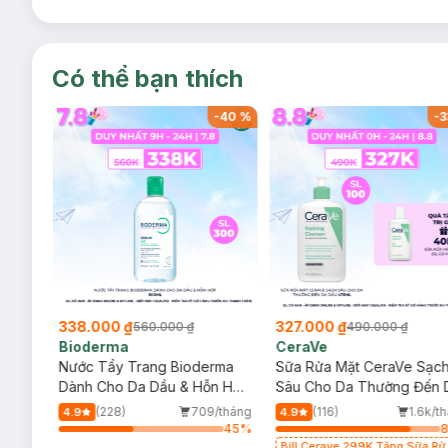
Có thể bạn thích
-
40
%
-
40
%
-
3
338.000 ₫
327.000 ₫
560.000 ₫
490.000 ₫
Bioderma
CeraVe
rma
Nước Tẩy Trang Bioderma
Sữa Rửa Mặt CeraVe Sạc
m
Dành Cho Da Dầu & Hỗn Hợp
Sâu Cho Da Thường Đến 
500ml
Dầu 473ml
/tháng
(228)
709/tháng
(116)
1.6k/t
4.9
4.9
75
%
45
%
Bill Cerave 299K Tặng Sữa Rử