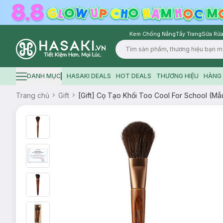
Kem Chống Nắng
Tẩy Trang
Sữa Rửa
Logo
DANH MỤC
HASAKI DEALS
HOT DEALS
THƯƠNG HIỆU
HÀNG 
Hamburger icon
Trang chủ
Gift
[Gift] Cọ Tạo Khối Too Cool For School (M