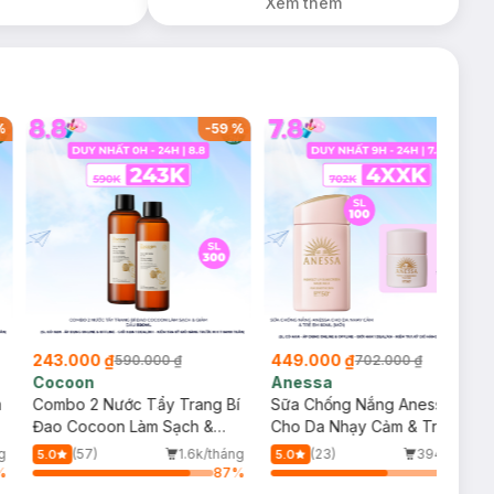
Xem thêm
%
-
59
%
-
36
%
243.000 ₫
449.000 ₫
590.000 ₫
702.000 ₫
Cocoon
Anessa
m
Combo 2 Nước Tẩy Trang Bí
Sữa Chống Nắng Anessa
Đao Cocoon Làm Sạch &
Cho Da Nhạy Cảm & Trẻ Em
Giảm Dầu 500ml
60ml (Mới)
g
(57)
1.6k/tháng
(23)
394/tháng
5.0
5.0
%
87
%
64
%