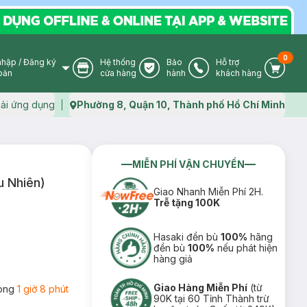
0
nhập
/
Đăng ký
Hệ thống
Bảo
Hỗ trợ
User Icon
Store Icon
Warranty Icon
Phone Icon
Cart I
oản
cửa hàng
hành
khách hàng
ải ứng dụng
Phường 8, Quận 10, Thành phố Hồ Chí Minh
Map icon
MIỄN PHÍ VẬN CHUYỂN
u Nhiên)
Giao Nhanh Miễn Phí 2H.
Trễ tặng 100K
Hasaki đền bù
100%
hãng
đền bù
100%
nếu phát hiện
hàng giả
Giao Hàng Miễn Phí
(từ
rong
1 giờ 8 phút
90K tại 60 Tỉnh Thành trừ