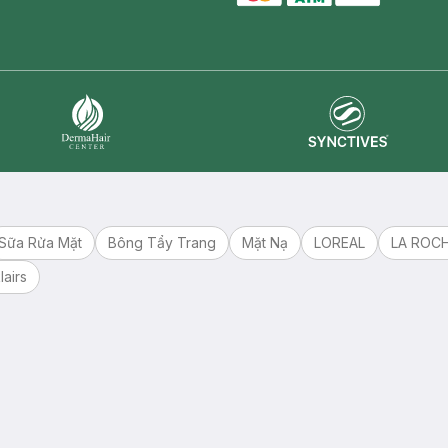
master card
ATM card
visa card
Synctives
Dermahair
Sữa Rửa Mặt
Bông Tẩy Trang
Mặt Nạ
LOREAL
LA ROC
lairs