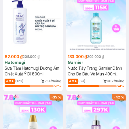
82.000 ₫
133.000 ₫
205.000 ₫
209.000 ₫
Hatomugi
Garnier
Sữa Tắm Hatomugi Dưỡng Ẩm
Nước Tẩy Trang Garnier Dành
Chiết Xuất Ý Dĩ 800ml
Cho Da Dầu Và Mụn 400ml
(Mới)
(123)
714/tháng
(69)
907/tháng
4.9
4.9
52
%
64
%
-
35
%
-
42
%