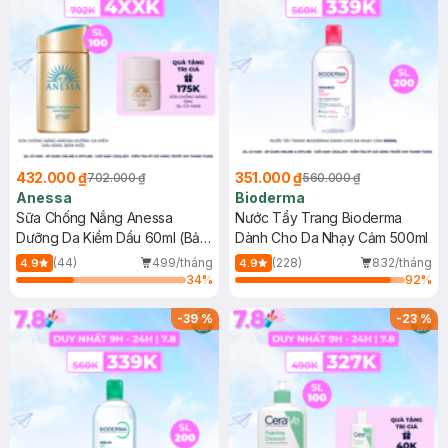
432.000 ₫
351.000 ₫
702.000 ₫
560.000 ₫
Anessa
Bioderma
Sữa Chống Nắng Anessa
Nước Tẩy Trang Bioderma
Dưỡng Da Kiềm Dầu 60ml (Bản
Dành Cho Da Nhạy Cảm 500ml
Mới)
(44)
499/tháng
(228)
832/tháng
4.9
4.9
34
%
92
%
-
39
%
-
23
%