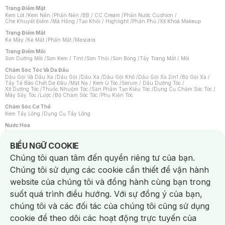
Trang Điểm Mặt
Kem Lót
/
Kem Nền
/
Phấn Nền
/
BB / CC Cream
/
Phấn Nước Cushion
/
Che Khuyết Điểm
/
Má Hồng
/
Tạo Khối / Highlight
/
Phấn Phủ
/
Xịt Khoá Makeup
Trang Điểm Mắt
Kẻ Mày
/
Kẻ Mắt
/
Phấn Mắt
/
Mascara
Trang Điểm Môi
Son Dưỡng Môi
/
Son Kem / Tint
/
Son Thỏi
/
Son Bóng
/
Tẩy Trang Mắt / Môi
Chăm Sóc Tóc Và Da Đầu
Dầu Gội Và Dầu Xả
/
Dầu Gội
/
Dầu Xả
/
Dầu Gội Khô
/
Dầu Gội Xả 2in1
/
Bộ Gội Xả
/
Tẩy Tế Bào Chết Da Đầu
/
Mặt Nạ / Kem Ủ Tóc
/
Serum / Dầu Dưỡng Tóc
/
Xịt Dưỡng Tóc
/
Thuốc Nhuộm Tóc
/
Sản Phẩm Tạo Kiểu Tóc
/
Dụng Cụ Chăm Sóc Tóc
/
Máy Sấy Tóc
/
Lược
/
Bộ Chăm Sóc Tóc
/
Phụ Kiện Tóc
Chăm Sóc Cơ Thể
Kem Tẩy Lông
/
Dụng Cụ Tẩy Lông
Nước Hoa
Nước Hoa Nữ
/
Nước Hoa Nam
/
Nước Hoa Cao Cấp
/
Xịt Thơm Toàn Thân
/
Nước Hoa Vùng Kín
Notice about cookies usage
BIỂU NGỮ COOKIE
Chăm Sóc Cá Nhân
Chúng tôi quan tâm đến quyền riêng tư của bạn.
Chống Muỗi
/
Khẩu Trang
/
Máy Massage
/
Mặt Nạ Xông Hơi
/
Nước Rửa Tay
/
Sản Phẩm Chăm Sóc Khác
/
Bàn Chải Đánh Răng
/
Bàn Chải Điện
/
Chúng tôi sử dụng các cookie cần thiết để vận hành
Hỗ Trợ Trắng Răng
/
Kem Đánh Răng
/
Máy Tăm Nước
/
Nước Súc Miệng
/
Tăm / Chỉ Nha Khoa
/
Xịt Thơm Miệng
/
Dung Dịch Vệ Sinh
/
Dưỡng Vùng Kín
/
website của chúng tôi và đồng hành cùng bạn trong
Khăn Ướt Vệ Sinh Vùng Kín
/
Băng Vệ Sinh
/
Tampon
/
Bọt Cạo Râu
/
Dao Cạo Râu
/
Máy Cạo Râu
suốt quá trình điều hướng. Với sự đồng ý của bạn,
Vấn Đề Về Da
chúng tôi và các đối tác của chúng tôi cũng sử dụng
Da Dầu / Lỗ Chân Lông To
/
Da Khô / Mất Nước
/
Da Lão Hóa
/
Da Mụn
/
Da Nhạy Cảm / Kích Ứng
/
Da Xỉn Màu
/
Thâm / Nám / Tàn Nhang
/
cookie để theo dõi các hoạt động trực tuyến của
Quầng Thâm & Bọng Mắt
/
Sẹo
/
Viêm Da Cơ Địa