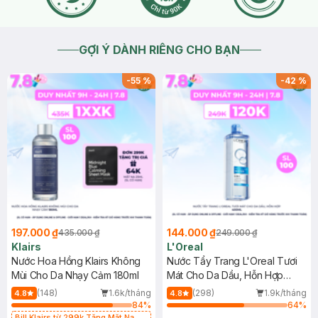
GỢI Ý DÀNH RIÊNG CHO BẠN
-
55
%
-
42
%
197.000 ₫
144.000 ₫
435.000 ₫
249.000 ₫
Klairs
L'Oreal
Nước Hoa Hồng Klairs Không
Nước Tẩy Trang L'Oreal Tươi
Mùi Cho Da Nhạy Cảm 180ml
Mát Cho Da Dầu, Hỗn Hợp
400ml
(148)
1.6k/tháng
(298)
1.9k/tháng
4.8
4.8
84
%
64
%
Bill Klairs từ 299k Tặng Mặt Nạ