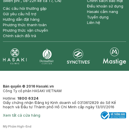
(Miễn phí , 08-22h kể cả T7, CN)
Chính sách bảo mật
Điều khoản sử dụng
Các câu hỏi thường gặp
Hasaki cẩm nang
Gửi yêu cầu hỗ trợ
Tuyển dụng
Hướng dẫn đặt hàng
Liên hệ
Phương thức thanh toán
Phương thức vận chuyển
Chính sách đổi trả
Synctives
Clinic
Dermahair
Mastige
Bản quyền © 2016 Hasaki.vn
Công Ty cổ phần HASAKI VIETNAM
Hotline:
1800 6324
Giấy chứng nhận Đăng ký Kinh doanh số 0313612829 do Sở Kế
hoạch và Đầu tư Thành phố Hồ Chí Minh cấp ngày 13/01/2016
Xem tất cả cửa hàng
Mỹ Phẩm High-End