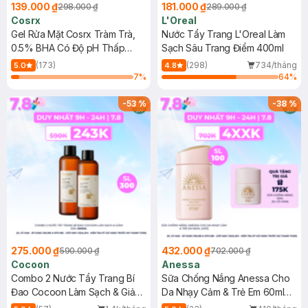
139.000 ₫
181.000 ₫
298.000 ₫
289.000 ₫
Cosrx
L'Oreal
Gel Rửa Mặt Cosrx Tràm Trà,
Nước Tẩy Trang L'Oreal Làm
0.5% BHA Có Độ pH Thấp
Sạch Sâu Trang Điểm 400ml
150ml
(173)
(298)
734/tháng
5.0
4.8
7
%
64
%
-
53
%
-
38
%
275.000 ₫
432.000 ₫
590.000 ₫
702.000 ₫
Cocoon
Anessa
Combo 2 Nước Tẩy Trang Bí
Sữa Chống Nắng Anessa Cho
Đao Cocoon Làm Sạch & Giảm
Da Nhạy Cảm & Trẻ Em 60ml
Dầu 500ml
(Mới)