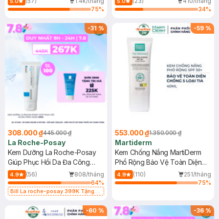
(57)
1.4k/tháng
(23)
410/tháng
5.0
5.0
75
%
34
%
-
31
%
-
59
%
308.000 ₫
553.000 ₫
445.000 ₫
1.350.000 ₫
La Roche-Posay
Martiderm
Kem Dưỡng La Roche-Posay
Kem Chống Nắng MartiDerm
Giúp Phục Hồi Da Đa Công
Phổ Rộng Bảo Vệ Toàn Diện
Dụng 40ml
40ml
(56)
808/tháng
(110)
251/tháng
4.9
4.9
64
%
75
%
Bill La roche-posay 399K Tặng
Gel rửa mặt da dầu nhạy cảm 50ml
(SL có hạn)
-
60
%
-
36
%