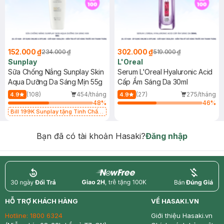
152.000 ₫
302.000 ₫
234.000 ₫
519.000 ₫
Sunplay
L'Oreal
Sữa Chống Nắng Sunplay Skin
Serum L'Oreal Hyaluronic Acid
Aqua Dưỡng Da Sáng Mịn 55g
Cấp Ẩm Sáng Da 30ml
(108)
454/tháng
(27)
275/tháng
4.9
4.9
48
%
46
%
Bill 199K Sunplay tặng Tinh Chất
Chống Nắng 7g trị giá 30K (SL có
hạn)
Bạn đã có tài khoản Hasaki?
Đăng nhập
return
nowfree
price
HỖ TRỢ KHÁCH HÀNG
VỀ HASAKI.VN
Hotline:
1800 6324
Giới thiệu Hasaki.vn