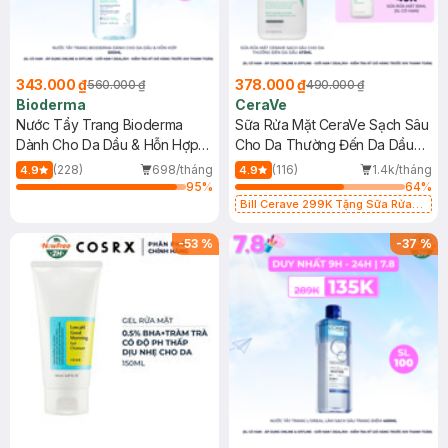
343.000 ₫
378.000 ₫
560.000 ₫
490.000 ₫
Bioderma
CeraVe
Nước Tẩy Trang Bioderma
Sữa Rửa Mặt CeraVe Sạch Sâu
Dành Cho Da Dầu & Hỗn Hợp
Cho Da Thường Đến Da Dầu
500ml
473ml
(228)
698/tháng
(116)
1.4k/tháng
4.9
4.9
95
%
64
%
Bill Cerave 299K Tặng Sữa Rửa
Mặt Cerave 30ml (SL có hạn)
-
53
%
-
37
%