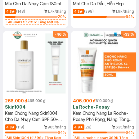
Mùi Cho Da Nhạy Cảm 180ml
Mát Cho Da Dầu, Hỗn Hợp
400ml
(148)
1.7k/tháng
(298)
1.9k/tháng
4.8
4.8
20
%
64
%
Bill Klairs từ 299k Tặng Mặt Nạ
Làm Dịu Da & Kiểm Soát Dầu Nhờn
25ml (SL Có Hạn)
-
46
%
-
33
%
266.000 ₫
406.000 ₫
495.000 ₫
610.000 ₫
Skin1004
La Roche-Posay
Kem Chống Nắng Skin1004
Kem Chống Nắng La Roche-
Cho Da Nhạy Cảm SPF 50+
Posay Phổ Rộng, Nâng Tông
50ml
Kiềm Dầu 50ml
(119)
905/tháng
(28)
635/tháng
4.8
4.9
64
%
64
%
Bill Skin1004 từ 399k Tặng Kem
Bill La roche-posay 399K Tặng