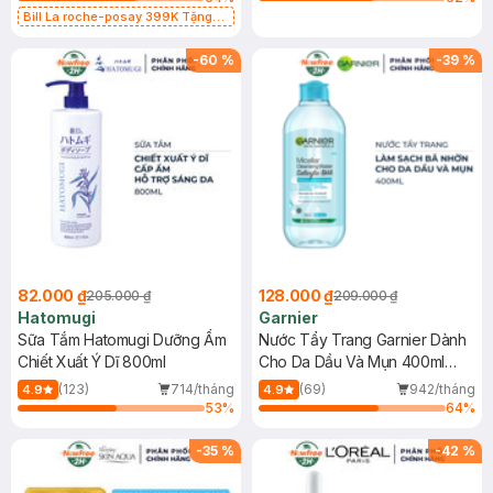
Bill La roche-posay 399K Tặng
Gel rửa mặt da dầu nhạy cảm 50ml
(SL có hạn)
-
60
%
-
39
%
82.000 ₫
128.000 ₫
205.000 ₫
209.000 ₫
Hatomugi
Garnier
Sữa Tắm Hatomugi Dưỡng Ẩm
Nước Tẩy Trang Garnier Dành
Chiết Xuất Ý Dĩ 800ml
Cho Da Dầu Và Mụn 400ml
(Mới)
(123)
714/tháng
(69)
942/tháng
4.9
4.9
53
%
64
%
-
35
%
-
42
%