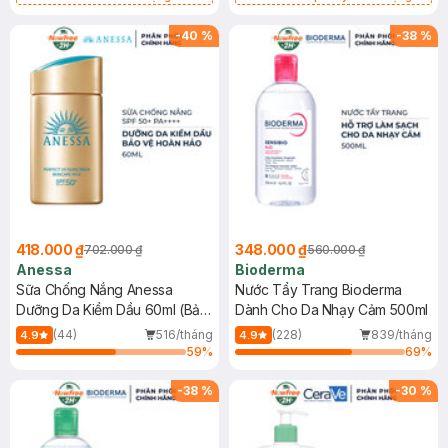
Chống Nắng Cho Da Nhạy Cảm
Gel rửa mặt da dầu nhạy cảm 50ml
SPF 50+ 20ml (SL Có Hạn)
(SL có hạn)
-
40
%
-
38
%
418.000 ₫
348.000 ₫
702.000 ₫
560.000 ₫
Anessa
Bioderma
Sữa Chống Nắng Anessa
Nước Tẩy Trang Bioderma
Dưỡng Da Kiềm Dầu 60ml (Bản
Dành Cho Da Nhạy Cảm 500ml
Mới)
(44)
516/tháng
(228)
839/tháng
4.9
4.9
59
%
69
%
-
38
%
-
30
%