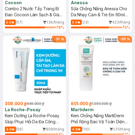
Cocoon
Anessa
Combo 2 Nước Tẩy Trang Bí
Sữa Chống Nắng Anessa Cho
Đao Cocoon Làm Sạch & Giảm
Da Nhạy Cảm & Trẻ Em 60ml
Dầu 500ml
(Mới)
(57)
1.5k/tháng
(23)
423/tháng
5.0
5.0
78
%
75
%
-
31
%
-
55
%
308.000 ₫
601.000 ₫
445.000 ₫
1.350.000 ₫
La Roche-Posay
Martiderm
Kem Dưỡng La Roche-Posay
Kem Chống Nắng MartiDerm
Giúp Phục Hồi Da Đa Công
Phổ Rộng Bảo Vệ Toàn Diện
Dụng 40ml
40ml
(56)
808/tháng
(110)
231/tháng
4.9
4.9
64
%
62
%