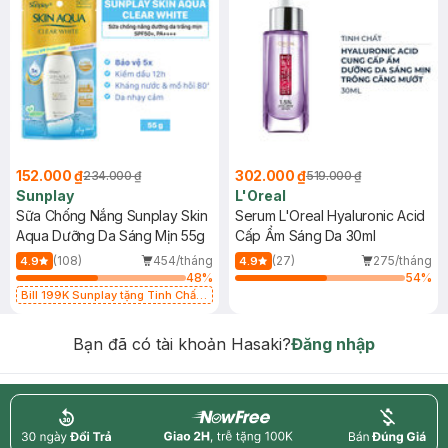
152.000 ₫
302.000 ₫
234.000 ₫
519.000 ₫
Sunplay
L'Oreal
Sữa Chống Nắng Sunplay Skin
Serum L'Oreal Hyaluronic Acid
Aqua Dưỡng Da Sáng Mịn 55g
Cấp Ẩm Sáng Da 30ml
(108)
454/tháng
(27)
275/tháng
4.9
4.9
48
%
54
%
Bill 199K Sunplay tặng Tinh Chất
Chống Nắng 7g trị giá 30K (SL có
hạn)
Bạn đã có tài khoản Hasaki?
Đăng nhập