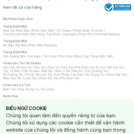
Xem tất cả cửa hàng
Mỹ Phẩm High-End
Trang Điểm Mặt
Kem Lót
/
Kem Nền
/
Phấn Nền
/
BB / CC Cream
/
Phấn Nước Cushion
/
Che Khuyết Điểm
/
Má Hồng
/
Tạo Khối / Highlight
/
Phấn Phủ
/
Xịt Khoá Makeup
Trang Điểm Mắt
Kẻ Mày
/
Kẻ Mắt
/
Phấn Mắt
/
Mascara
Trang Điểm Môi
Son Dưỡng Môi
/
Son Kem / Tint
/
Son Thỏi
/
Son Bóng
/
Tẩy Trang Mắt / Môi
Chăm Sóc Tóc Và Da Đầu
Dầu Gội Và Dầu Xả
/
Dầu Gội
/
Dầu Xả
/
Dầu Gội Khô
/
Dầu Gội Xả 2in1
/
Bộ Gội Xả
/
Tẩy Tế Bào Chết Da Đầu
/
Mặt Nạ / Kem Ủ Tóc
/
Serum / Dầu Dưỡng Tóc
/
Xịt Dưỡng Tóc
/
Thuốc Nhuộm Tóc
/
Sản Phẩm Tạo Kiểu Tóc
/
Dụng Cụ Chăm Sóc Tóc
/
Máy Sấy Tóc
/
Lược
/
Bộ Chăm Sóc Tóc
/
Phụ Kiện Tóc
Chăm Sóc Cơ Thể
Kem Tẩy Lông
/
Dụng Cụ Tẩy Lông
Nước Hoa
Nước Hoa Nữ
/
Nước Hoa Nam
/
Nước Hoa Cao Cấp
/
Xịt Thơm Toàn Thân
/
Nước Hoa Vùng Kín
Notice about cookies usage
BIỂU NGỮ COOKIE
Chăm Sóc Cá Nhân
Chúng tôi quan tâm đến quyền riêng tư của bạn.
Chống Muỗi
/
Khẩu Trang
/
Máy Massage
/
Mặt Nạ Xông Hơi
/
Nước Rửa Tay
/
Sản Phẩm Chăm Sóc Khác
/
Bàn Chải Đánh Răng
/
Bàn Chải Điện
/
Chúng tôi sử dụng các cookie cần thiết để vận hành
Hỗ Trợ Trắng Răng
/
Kem Đánh Răng
/
Máy Tăm Nước
/
Nước Súc Miệng
/
Tăm / Chỉ Nha Khoa
/
Xịt Thơm Miệng
/
Dung Dịch Vệ Sinh
/
Dưỡng Vùng Kín
/
website của chúng tôi và đồng hành cùng bạn trong
Khăn Ướt Vệ Sinh Vùng Kín
/
Băng Vệ Sinh
/
Tampon
/
Bọt Cạo Râu
/
Dao Cạo Râu
/
Máy Cạo Râu