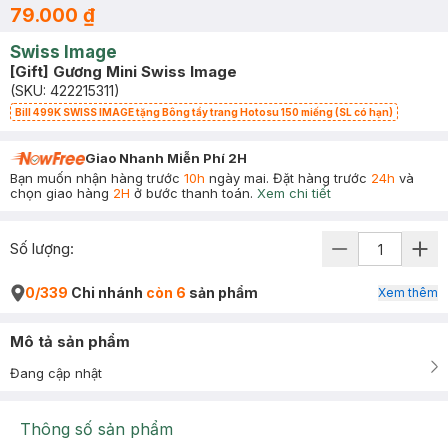
79.000 ₫
Swiss Image
[Gift] Gương Mini Swiss Image
(SKU:
422215311
)
Bill 499K SWISS IMAGE tặng Bông tẩy trang Hotosu 150 miếng (SL có hạn)
Giao Nhanh Miễn Phí 2H
Bạn muốn nhận hàng trước
10h
ngày mai. Đặt hàng trước
24h
và
chọn giao hàng
2H
ở bước thanh toán.
Xem chi tiết
Số lượng:
0/339
Chi nhánh
còn 6
sản phẩm
Xem thêm
Mô tả sản phẩm
Đang cập nhật
Thông số sản phẩm