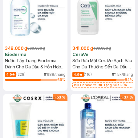
348.000 ₫
341.000 ₫
560.000 ₫
490.000 ₫
Bioderma
CeraVe
Nước Tẩy Trang Bioderma
Sữa Rửa Mặt CeraVe Sạch Sâu
Dành Cho Da Dầu & Hỗn Hợp
Cho Da Thường Đến Da Dầu
500ml
473ml
(228)
688/tháng
(116)
1.5k/tháng
4.9
4.9
69
%
84
%
Bill Cerave 299K Tặng Sữa Rửa
Mặt Cerave 30ml (SL có hạn)
-
53
%
-
37
%