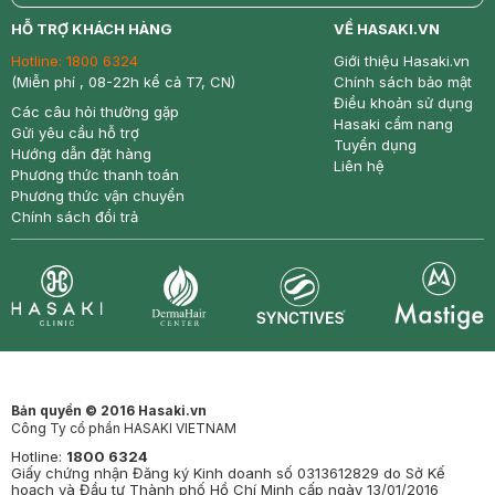
return
nowfree
price
HỖ TRỢ KHÁCH HÀNG
VỀ HASAKI.VN
Hotline:
1800 6324
Giới thiệu Hasaki.vn
(Miễn phí , 08-22h kể cả T7, CN)
Chính sách bảo mật
Điều khoản sử dụng
Các câu hỏi thường gặp
Hasaki cẩm nang
Gửi yêu cầu hỗ trợ
Tuyển dụng
Hướng dẫn đặt hàng
Liên hệ
Phương thức thanh toán
Phương thức vận chuyển
Chính sách đổi trả
Synctives
Clinic
Dermahair
Mastige
Bản quyền © 2016 Hasaki.vn
Công Ty cổ phần HASAKI VIETNAM
Hotline:
1800 6324
Giấy chứng nhận Đăng ký Kinh doanh số 0313612829 do Sở Kế
hoạch và Đầu tư Thành phố Hồ Chí Minh cấp ngày 13/01/2016