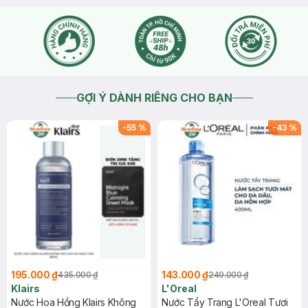
GỢI Ý DÀNH RIÊNG CHO BẠN
-
55
%
-
43
%
195.000 ₫
143.000 ₫
435.000 ₫
249.000 ₫
Klairs
L'Oreal
Nước Hoa Hồng Klairs Không
Nước Tẩy Trang L'Oreal Tươi