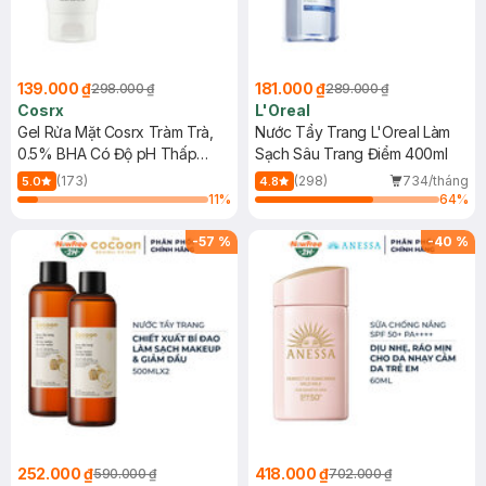
139.000 ₫
181.000 ₫
298.000 ₫
289.000 ₫
Cosrx
L'Oreal
Gel Rửa Mặt Cosrx Tràm Trà,
Nước Tẩy Trang L'Oreal Làm
0.5% BHA Có Độ pH Thấp
Sạch Sâu Trang Điểm 400ml
150ml
(173)
(298)
734/tháng
5.0
4.8
11
%
64
%
-
57
%
-
40
%
252.000 ₫
418.000 ₫
590.000 ₫
702.000 ₫