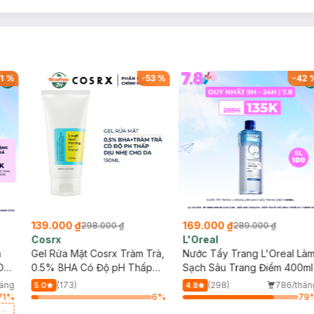
1
%
-
53
%
-
42
139.000 ₫
169.000 ₫
298.000 ₫
289.000 ₫
Cosrx
L'Oreal
h
Gel Rửa Mặt Cosrx Tràm Trà,
Nước Tẩy Trang L'Oreal Là
Da
0.5% BHA Có Độ pH Thấp
Sạch Sâu Trang Điểm 400ml
150ml
háng
(173)
(298)
786/thán
5.0
4.8
71
%
6
%
79
a