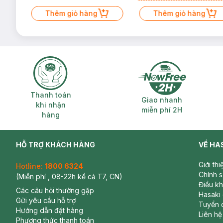
Mặt Cerave 30ml (SL có hạn)
Thêm giỏ hàng
Thêm giỏ hàng
Thanh toán khi nhận hàng
Giao nhanh miễ
Thanh toán
Giao nhanh
khi nhận
miễn phí 2H
hàng
HỖ TRỢ KHÁCH HÀNG
VỀ HA
Giới th
Hotline:
1800 6324
Chính 
(Miễn phí , 08-22h kể cả T7, CN)
Điều k
Các câu hỏi thường gặp
Hasaki
Gửi yêu cầu hỗ trợ
Tuyển 
Hướng dẫn đặt hàng
Liên hệ
Phương thức thanh toán