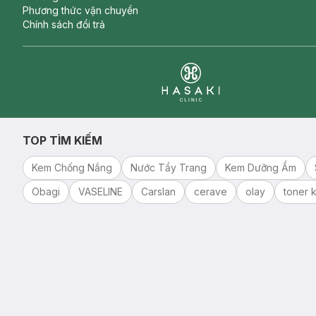
Phương thức vận chuyển
Chính sách đổi trả
Clinic
TOP TÌM KIẾM
Kem Chống Nắng
Nước Tẩy Trang
Kem Dưỡng Ẩm
Obagi
VASELINE
Carslan
cerave
olay
toner k