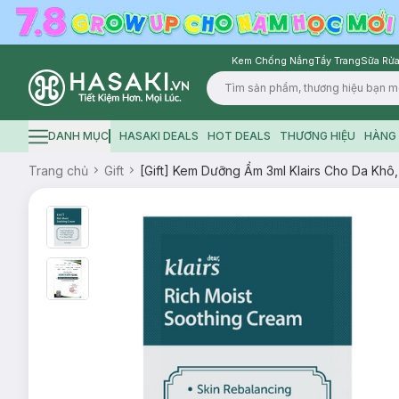
Kem Chống Nắng
Tẩy Trang
Sữa Rửa
Logo
DANH MỤC
HASAKI DEALS
HOT DEALS
THƯƠNG HIỆU
HÀNG 
Hamburger icon
Trang chủ
Gift
[Gift] Kem Dưỡng Ẩm 3ml Klairs Cho Da Khô