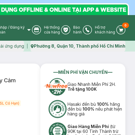
0
nhập
/
Đăng ký
Hệ thống
Bảo
Hỗ trợ
User Icon
Store Icon
Warranty Icon
Phone Icon
Cart I
oản
cửa hàng
hành
khách hàng
ải ứng dụng
Phường 8, Quận 10, Thành phố Hồ Chí Minh
Map icon
MIỄN PHÍ VẬN CHUYỂN
ạy Cảm
Giao Nhanh Miễn Phí 2H.
Trễ tặng 100K
lairs từ 299k Tặng Mặt Nạ Làm Dịu Da & Kiểm Soát Dầu Nhờn 25ml (SL Có Hạn)
Hasaki đền bù
100%
hãng
đền bù
100%
nếu phát hiện
hàng giả
Giao Hàng Miễn Phí
(từ
90K tại 60 Tỉnh Thành trừ