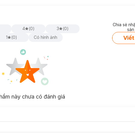
Chia sẻ nh
)
4
(
0
)
3
(
0
)
sản
Viết
1
(
0
)
Có hình ảnh
hẩm này chưa có đánh giá