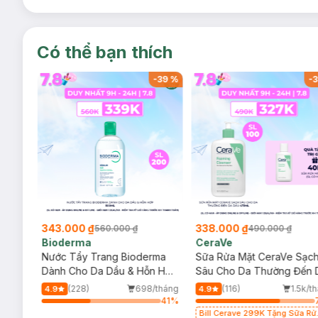
Có thể bạn thích
-
37
%
-
39
%
-
3
343.000 ₫
338.000 ₫
560.000 ₫
490.000 ₫
Bioderma
CeraVe
rma
Nước Tẩy Trang Bioderma
Sữa Rửa Mặt CeraVe Sạc
m
Dành Cho Da Dầu & Hỗn Hợp
Sâu Cho Da Thường Đến 
500ml
Dầu 473ml
/tháng
(228)
698/tháng
(116)
1.5k/t
4.9
4.9
32
%
41
%
Bill Cerave 299K Tặng Sữa Rử