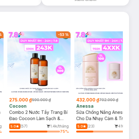
25ml (SL Có Hạn)
%
-
53
%
-
38
%
275.000 ₫
432.000 ₫
590.000 ₫
702.000 ₫
Cocoon
Anessa
m
Combo 2 Nước Tẩy Trang Bí
Sữa Chống Nắng Anessa
Đao Cocoon Làm Sạch &
Cho Da Nhạy Cảm & Trẻ Em
Giảm Dầu 500ml
60ml (Mới)
g
(57)
1.4k/tháng
(23)
410/tháng
5.0
5.0
%
75
%
33
%