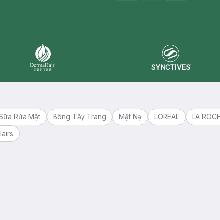
master card
ATM card
visa card
Synctives
Dermahair
Sữa Rửa Mặt
Bông Tẩy Trang
Mặt Nạ
LOREAL
LA ROC
lairs