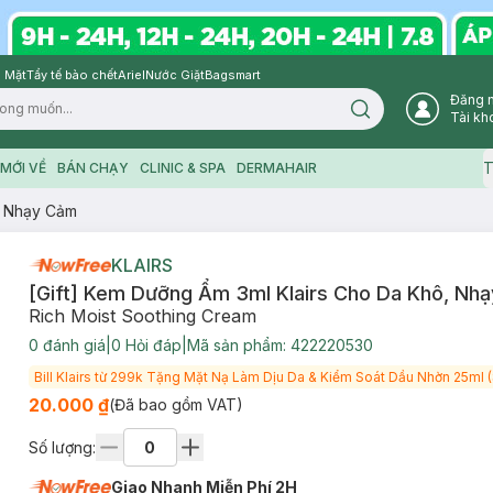
 Mặt
Tẩy tế bào chết
Ariel
Nước Giặt
Bagsmart
Đăng 
Search icon
Tài kh
T
MỚI VỀ
BÁN CHẠY
CLINIC & SPA
DERMAHAIR
, Nhạy Cảm
KLAIRS
[Gift] Kem Dưỡng Ẩm 3ml Klairs Cho Da Khô, Nh
Rich Moist Soothing Cream
0
đánh giá
|
0
Hỏi đáp
|
Mã sản phẩm:
422220530
Bill K
20.000 ₫
(Đã bao gồm VAT)
Số lượng:
Giao Nhanh Miễn Phí 2H