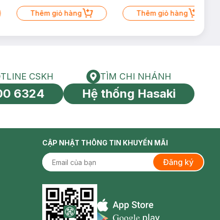
Thêm giỏ hàng
Thêm giỏ hàng
TLINE CSKH
TÌM CHI NHÁNH
HOTLINE CSKH
Tìm chi nhánh
00 6324
Hệ thống Hasaki
tín toàn cầu
CẬP NHẬT THÔNG TIN KHUYẾN MÃI
Đăng ký
Appstore icon