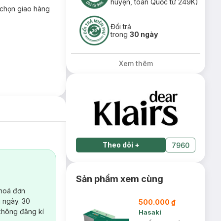
huyện, toàn Quốc từ 249K)
chọn giao hàng
Đổi trả
trong
30 ngày
Xem thêm
Theo dõi
+
7960
Sản phẩm xem cùng
 hoá đơn
 ngày. 30
500.000 ₫
không đăng kí
Hasaki