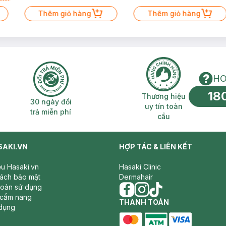
Thêm giỏ hàng
Thêm giỏ hàng
HO
18
n phí 2H
30 ngày đổi trả miễn phí
Thương hiệu uy 
Thương hiệu
30 ngày đổi
uy tín toàn
trả miễn phí
cầu
SAKI.VN
HỢP TÁC & LIÊN KẾT
iệu Hasaki.vn
Hasaki Clinic
sách bảo mật
Dermahair
hoản sử dụng
 cẩm nang
facebook
THANH TOÁN
instagram
tiktok
dụng