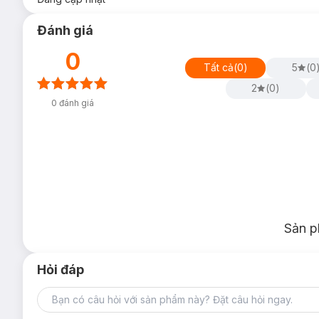
Đánh giá
0
Tất cả
(
0
)
5
(
0
2
(
0
)
0
đánh giá
Sản p
Hỏi đáp