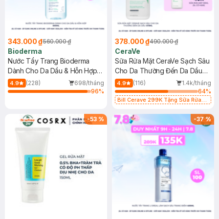
343.000 ₫
378.000 ₫
560.000 ₫
490.000 ₫
Bioderma
CeraVe
Nước Tẩy Trang Bioderma
Sữa Rửa Mặt CeraVe Sạch Sâu
Dành Cho Da Dầu & Hỗn Hợp
Cho Da Thường Đến Da Dầu
500ml
473ml
(228)
698/tháng
(116)
1.4k/tháng
4.9
4.9
96
%
64
%
Bill Cerave 299K Tặng Sữa Rửa
Mặt Cerave 30ml (SL có hạn)
-
53
%
-
37
%