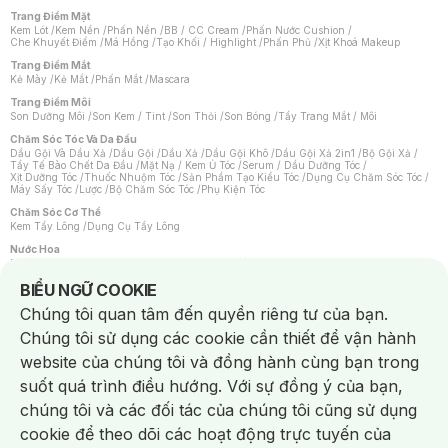
Trang Điểm Mặt
Kem Lót
/
Kem Nền
/
Phấn Nền
/
BB / CC Cream
/
Phấn Nước Cushion
/
Che Khuyết Điểm
/
Má Hồng
/
Tạo Khối / Highlight
/
Phấn Phủ
/
Xịt Khoá Makeup
Trang Điểm Mắt
Kẻ Mày
/
Kẻ Mắt
/
Phấn Mắt
/
Mascara
Trang Điểm Môi
Son Dưỡng Môi
/
Son Kem / Tint
/
Son Thỏi
/
Son Bóng
/
Tẩy Trang Mắt / Môi
Chăm Sóc Tóc Và Da Đầu
Dầu Gội Và Dầu Xả
/
Dầu Gội
/
Dầu Xả
/
Dầu Gội Khô
/
Dầu Gội Xả 2in1
/
Bộ Gội Xả
/
Tẩy Tế Bào Chết Da Đầu
/
Mặt Nạ / Kem Ủ Tóc
/
Serum / Dầu Dưỡng Tóc
/
Xịt Dưỡng Tóc
/
Thuốc Nhuộm Tóc
/
Sản Phẩm Tạo Kiểu Tóc
/
Dụng Cụ Chăm Sóc Tóc
/
Máy Sấy Tóc
/
Lược
/
Bộ Chăm Sóc Tóc
/
Phụ Kiện Tóc
Chăm Sóc Cơ Thể
Kem Tẩy Lông
/
Dụng Cụ Tẩy Lông
Nước Hoa
Nước Hoa Nữ
/
Nước Hoa Nam
/
Nước Hoa Cao Cấp
/
Xịt Thơm Toàn Thân
/
Nước Hoa Vùng Kín
Notice about cookies usage
BIỂU NGỮ COOKIE
Chăm Sóc Cá Nhân
Chúng tôi quan tâm đến quyền riêng tư của bạn.
Chống Muỗi
/
Khẩu Trang
/
Máy Massage
/
Mặt Nạ Xông Hơi
/
Nước Rửa Tay
/
Sản Phẩm Chăm Sóc Khác
/
Bàn Chải Đánh Răng
/
Bàn Chải Điện
/
Chúng tôi sử dụng các cookie cần thiết để vận hành
Hỗ Trợ Trắng Răng
/
Kem Đánh Răng
/
Máy Tăm Nước
/
Nước Súc Miệng
/
Tăm / Chỉ Nha Khoa
/
Xịt Thơm Miệng
/
Dung Dịch Vệ Sinh
/
Dưỡng Vùng Kín
/
website của chúng tôi và đồng hành cùng bạn trong
Khăn Ướt Vệ Sinh Vùng Kín
/
Băng Vệ Sinh
/
Tampon
/
Bọt Cạo Râu
/
Dao Cạo Râu
/
Máy Cạo Râu
suốt quá trình điều hướng. Với sự đồng ý của bạn,
Vấn Đề Về Da
chúng tôi và các đối tác của chúng tôi cũng sử dụng
Da Dầu / Lỗ Chân Lông To
/
Da Khô / Mất Nước
/
Da Lão Hóa
/
Da Mụn
/
Da Nhạy Cảm / Kích Ứng
/
Da Xỉn Màu
/
Thâm / Nám / Tàn Nhang
/
cookie để theo dõi các hoạt động trực tuyến của
Quầng Thâm & Bọng Mắt
/
Sẹo
/
Viêm Da Cơ Địa