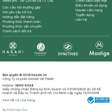
(Miễn phí , 08-22h kể cả T7, CN)
Chính sách bảo mật
Điều khoản sử dụng
Các câu hỏi thường gặp
Hasaki cẩm nang
Gửi yêu cầu hỗ trợ
Tuyển dụng
Hướng dẫn đặt hàng
Liên hệ
Phương thức thanh toán
Phương thức vận chuyển
Chính sách đổi trả
Synctives
Clinic
Dermahair
Mastige
Bản quyền © 2016 Hasaki.vn
Công Ty cổ phần HASAKI VIETNAM
Hotline:
1800 6324
Giấy chứng nhận Đăng ký Kinh doanh số 0313612829 do Sở Kế
hoạch và Đầu tư Thành phố Hồ Chí Minh cấp ngày 13/01/2016
Xem tất cả cửa hàng
Mỹ Phẩm High-End