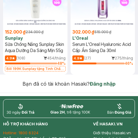
152.000 ₫
302.000 ₫
234.000 ₫
519.000 ₫
Sunplay
L'Oreal
Sữa Chống Nắng Sunplay Skin
Serum L'Oreal Hyaluronic Acid
Aqua Dưỡng Da Sáng Mịn 55g
Cấp Ẩm Sáng Da 30ml
(108)
454/tháng
(27)
275/tháng
4.9
4.9
48
%
46
%
Bill 199K Sunplay tặng Tinh Chất
Chống Nắng 7g trị giá 30K (SL có
hạn)
Bạn đã có tài khoản Hasaki?
Đăng nhập
return
nowfree
price
HỖ TRỢ KHÁCH HÀNG
VỀ HASAKI.VN
Hotline:
1800 6324
Giới thiệu Hasaki.vn