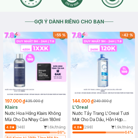
GỢI Ý DÀNH RIÊNG CHO BẠN
-
55
%
-
42
%
197.000 ₫
144.000 ₫
435.000 ₫
249.000 ₫
Klairs
L'Oreal
Nước Hoa Hồng Klairs Không
Nước Tẩy Trang L'Oreal Tươi
Mùi Cho Da Nhạy Cảm 180ml
Mát Cho Da Dầu, Hỗn Hợp
400ml
(148)
1.6k/tháng
(298)
1.9k/tháng
4.8
4.8
86
%
64
%
Bill Klairs từ 299k Tặng Mặt Nạ