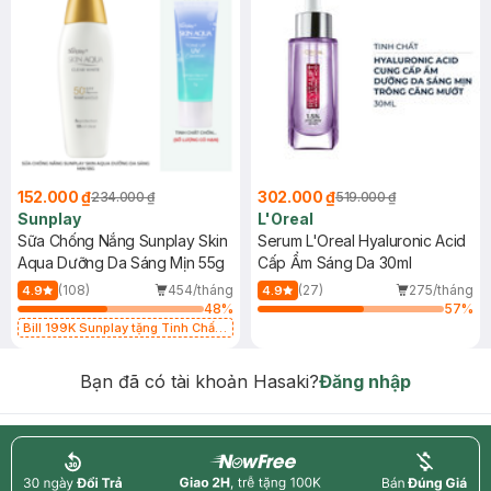
152.000 ₫
302.000 ₫
234.000 ₫
519.000 ₫
Sunplay
L'Oreal
Sữa Chống Nắng Sunplay Skin
Serum L'Oreal Hyaluronic Acid
Aqua Dưỡng Da Sáng Mịn 55g
Cấp Ẩm Sáng Da 30ml
(108)
454/tháng
(27)
275/tháng
4.9
4.9
48
%
57
%
Bill 199K Sunplay tặng Tinh Chất
Chống Nắng 7g trị giá 30K (SL có
hạn)
Bạn đã có tài khoản Hasaki?
Đăng nhập