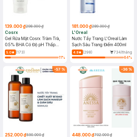
139.000 ₫
181.000 ₫
298.000 ₫
289.000 ₫
Cosrx
L'Oreal
Gel Rửa Mặt Cosrx Tràm Trà,
Nước Tẩy Trang L'Oreal Làm
0.5% BHA Có Độ pH Thấp
Sạch Sâu Trang Điểm 400ml
150ml
(173)
(298)
734/tháng
5.0
4.8
11
%
64
%
-
57
%
-
36
%
252.000 ₫
448.000 ₫
590.000 ₫
702.000 ₫