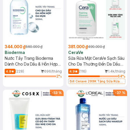
344.000 ₫
381.000 ₫
560.000 ₫
490.000 ₫
Bioderma
CeraVe
Nước Tẩy Trang Bioderma
Sữa Rửa Mặt CeraVe Sạch Sâu
Dành Cho Da Dầu & Hỗn Hợp
Cho Da Thường Đến Da Dầu
500ml
473ml
(228)
696/tháng
(116)
1.4k/tháng
4.9
4.9
2
%
64
%
Bill Cerave 299K Tặng Sữa Rửa
Mặt Cerave 30ml (SL có hạn)
-
53
%
-
37
%