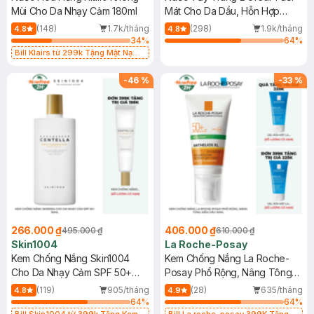
Mùi Cho Da Nhạy Cảm 180ml
Mát Cho Da Dầu, Hỗn Hợp
400ml
(148)
1.7k/tháng
(298)
1.9k/tháng
4.8
4.8
34
%
64
%
Bill Klairs từ 299k Tặng Mặt Nạ
Làm Dịu Da & Kiểm Soát Dầu Nhờn
25ml (SL Có Hạn)
-
46
%
-
33
%
266.000 ₫
406.000 ₫
495.000 ₫
610.000 ₫
Skin1004
La Roche-Posay
Kem Chống Nắng Skin1004
Kem Chống Nắng La Roche-
Cho Da Nhạy Cảm SPF 50+
Posay Phổ Rộng, Nâng Tông
50ml
Kiềm Dầu 50ml
(119)
905/tháng
(28)
635/tháng
4.8
4.9
64
%
64
%