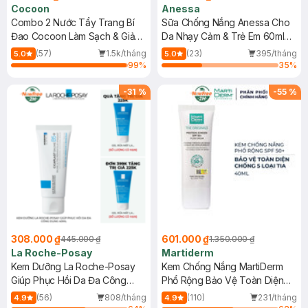
Cocoon
Anessa
Combo 2 Nước Tẩy Trang Bí
Sữa Chống Nắng Anessa Cho
Đao Cocoon Làm Sạch & Giảm
Da Nhạy Cảm & Trẻ Em 60ml
Dầu 500ml
(Mới)
(57)
1.5k/tháng
(23)
395/tháng
5.0
5.0
99
%
35
%
-
31
%
-
55
%
308.000 ₫
601.000 ₫
445.000 ₫
1.350.000 ₫
La Roche-Posay
Martiderm
Kem Dưỡng La Roche-Posay
Kem Chống Nắng MartiDerm
Giúp Phục Hồi Da Đa Công
Phổ Rộng Bảo Vệ Toàn Diện
Dụng 40ml
40ml
(56)
808/tháng
(110)
231/tháng
4.9
4.9