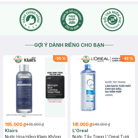
GỢI Ý DÀNH RIÊNG CHO BẠN
-
55
%
-
43
%
195.000 ₫
141.000 ₫
435.000 ₫
249.000 ₫
Klairs
L'Oreal
Nước Hoa Hồng Klairs Không
Nước Tẩy Trang L'Oreal Tươi