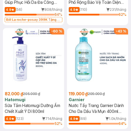
Giúp Phục Hồi Da Đa Công
Phổ Rộng Bảo Vệ Toàn Diện
Dụng 40ml
40ml
(56)
808/tháng
(110)
231/tháng
4.9
4.9
64
%
62
%
Bill La roche-posay 399K Tặng
Gel rửa mặt da dầu nhạy cảm 50ml
(SL có hạn)
-
60
%
-
43
%
82.000 ₫
119.000 ₫
205.000 ₫
209.000 ₫
Hatomugi
Garnier
Sữa Tắm Hatomugi Dưỡng Ẩm
Nước Tẩy Trang Garnier Dành
Chiết Xuất Ý Dĩ 800ml
Cho Da Dầu Và Mụn 400ml
(Mới)
(123)
714/tháng
(69)
1.0k/tháng
4.9
4.9
52
%
64
%