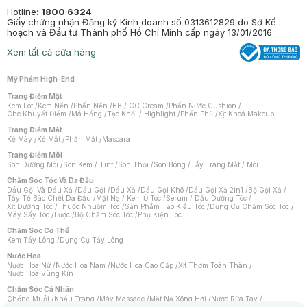
Hotline:
1800 6324
Giấy chứng nhận Đăng ký Kinh doanh số 0313612829 do Sở Kế
hoạch và Đầu tư Thành phố Hồ Chí Minh cấp ngày 13/01/2016
Xem tất cả cửa hàng
Mỹ Phẩm High-End
Trang Điểm Mặt
Kem Lót
/
Kem Nền
/
Phấn Nền
/
BB / CC Cream
/
Phấn Nước Cushion
/
Che Khuyết Điểm
/
Má Hồng
/
Tạo Khối / Highlight
/
Phấn Phủ
/
Xịt Khoá Makeup
Trang Điểm Mắt
Kẻ Mày
/
Kẻ Mắt
/
Phấn Mắt
/
Mascara
Trang Điểm Môi
Son Dưỡng Môi
/
Son Kem / Tint
/
Son Thỏi
/
Son Bóng
/
Tẩy Trang Mắt / Môi
Chăm Sóc Tóc Và Da Đầu
Dầu Gội Và Dầu Xả
/
Dầu Gội
/
Dầu Xả
/
Dầu Gội Khô
/
Dầu Gội Xả 2in1
/
Bộ Gội Xả
/
Tẩy Tế Bào Chết Da Đầu
/
Mặt Nạ / Kem Ủ Tóc
/
Serum / Dầu Dưỡng Tóc
/
Xịt Dưỡng Tóc
/
Thuốc Nhuộm Tóc
/
Sản Phẩm Tạo Kiểu Tóc
/
Dụng Cụ Chăm Sóc Tóc
/
Máy Sấy Tóc
/
Lược
/
Bộ Chăm Sóc Tóc
/
Phụ Kiện Tóc
Chăm Sóc Cơ Thể
Kem Tẩy Lông
/
Dụng Cụ Tẩy Lông
Nước Hoa
Nước Hoa Nữ
/
Nước Hoa Nam
/
Nước Hoa Cao Cấp
/
Xịt Thơm Toàn Thân
/
Nước Hoa Vùng Kín
Chăm Sóc Cá Nhân
Chống Muỗi
/
Khẩu Trang
/
Máy Massage
/
Mặt Nạ Xông Hơi
/
Nước Rửa Tay
/