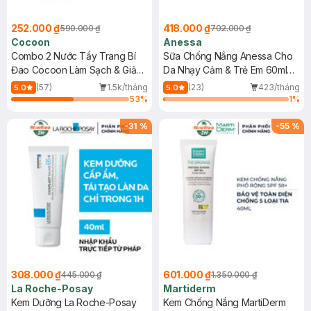
252.000 ₫
418.000 ₫
590.000 ₫
702.000 ₫
Cocoon
Anessa
Combo 2 Nước Tẩy Trang Bí
Sữa Chống Nắng Anessa Cho
Đao Cocoon Làm Sạch & Giảm
Da Nhạy Cảm & Trẻ Em 60ml
Dầu 500ml
(Mới)
(57)
1.5k/tháng
(23)
423/tháng
5.0
5.0
53
%
1
%
-
31
%
-
55
%
308.000 ₫
601.000 ₫
445.000 ₫
1.350.000 ₫
La Roche-Posay
Martiderm
Kem Dưỡng La Roche-Posay
Kem Chống Nắng MartiDerm