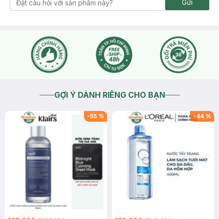
Gửi
GỢI Ý DÀNH RIÊNG CHO BẠN
-
55
%
-
44
%