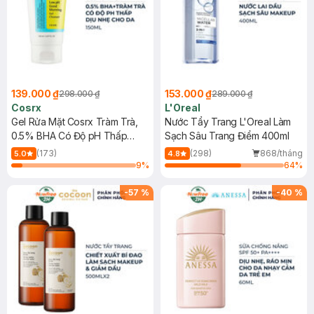
139.000 ₫
153.000 ₫
298.000 ₫
289.000 ₫
Cosrx
L'Oreal
Gel Rửa Mặt Cosrx Tràm Trà,
Nước Tẩy Trang L'Oreal Làm
0.5% BHA Có Độ pH Thấp
Sạch Sâu Trang Điểm 400ml
150ml
(173)
(298)
868/tháng
5.0
4.8
9
%
64
%
-
57
%
-
40
%