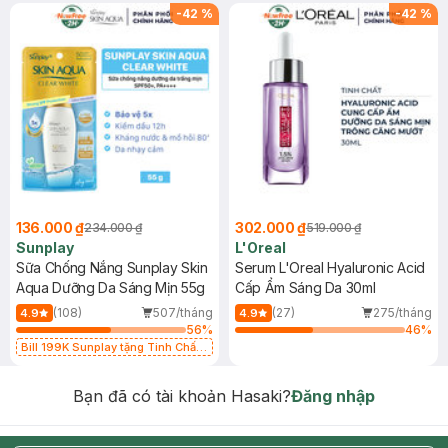
-
42
%
-
42
%
136.000 ₫
302.000 ₫
234.000 ₫
519.000 ₫
Sunplay
L'Oreal
Sữa Chống Nắng Sunplay Skin
Serum L'Oreal Hyaluronic Acid
Aqua Dưỡng Da Sáng Mịn 55g
Cấp Ẩm Sáng Da 30ml
(108)
507/tháng
(27)
275/tháng
4.9
4.9
56
%
46
%
Bill 199K Sunplay tặng Tinh Chất
Chống Nắng 7g trị giá 30K (SL có
hạn)
Bạn đã có tài khoản Hasaki?
Đăng nhập