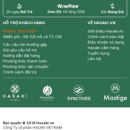
return
nowfree
price
HỖ TRỢ KHÁCH HÀNG
VỀ HASAKI.VN
Hotline:
1800 6324
Giới thiệu Hasaki.vn
(Miễn phí , 08-22h kể cả T7, CN)
Chính sách bảo mật
Điều khoản sử dụng
Các câu hỏi thường gặp
Hasaki cẩm nang
Gửi yêu cầu hỗ trợ
Tuyển dụng
Hướng dẫn đặt hàng
Liên hệ
Phương thức thanh toán
Phương thức vận chuyển
Chính sách đổi trả
Synctives
Clinic
Dermahair
Mastige
Bản quyền © 2016 Hasaki.vn
Công Ty cổ phần HASAKI VIETNAM