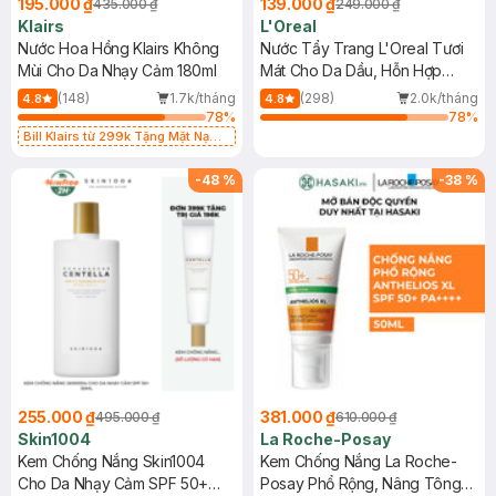
195.000 ₫
139.000 ₫
435.000 ₫
249.000 ₫
Klairs
L'Oreal
Nước Hoa Hồng Klairs Không
Nước Tẩy Trang L'Oreal Tươi
Mùi Cho Da Nhạy Cảm 180ml
Mát Cho Da Dầu, Hỗn Hợp
400ml
(148)
1.7k/tháng
(298)
2.0k/tháng
4.8
4.8
78
%
78
%
Bill Klairs từ 299k Tặng Mặt Nạ
Làm Dịu Da & Kiểm Soát Dầu Nhờn
25ml (SL Có Hạn)
-
48
%
-
38
%
255.000 ₫
381.000 ₫
495.000 ₫
610.000 ₫
Skin1004
La Roche-Posay
Kem Chống Nắng Skin1004
Kem Chống Nắng La Roche-
Cho Da Nhạy Cảm SPF 50+
Posay Phổ Rộng, Nâng Tông