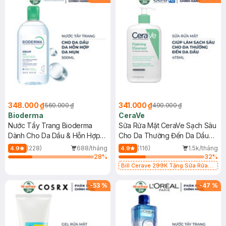
348.000 ₫
341.000 ₫
560.000 ₫
490.000 ₫
Bioderma
CeraVe
Nước Tẩy Trang Bioderma
Sữa Rửa Mặt CeraVe Sạch Sâu
Dành Cho Da Dầu & Hỗn Hợp
Cho Da Thường Đến Da Dầu
500ml
473ml
(228)
688/tháng
(116)
1.5k/tháng
4.9
4.9
28
%
32
%
Bill Cerave 299K Tặng Sữa Rửa
Mặt Cerave 30ml (SL có hạn)
-
53
%
-
47
%