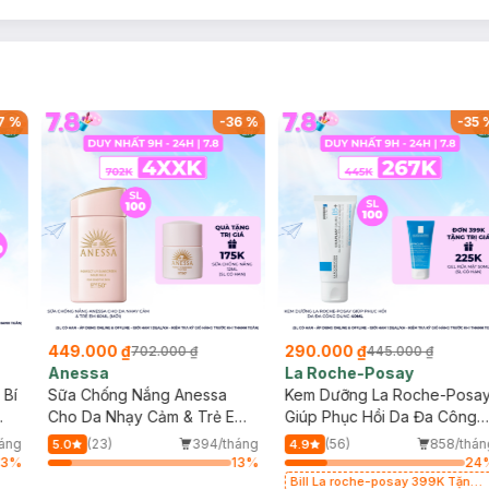
7
%
-
36
%
-
35
449.000 ₫
290.000 ₫
702.000 ₫
445.000 ₫
Anessa
La Roche-Posay
 Bí
Sữa Chống Nắng Anessa
Kem Dưỡng La Roche-Posa
Cho Da Nhạy Cảm & Trẻ Em
Giúp Phục Hồi Da Đa Công
60ml (Mới)
Dụng 40ml
háng
(23)
394/tháng
(56)
858/thán
5.0
4.9
93
%
13
%
24
Bill La roche-posay 399K Tặng