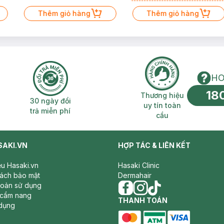
Gel rửa mặt da dầu nhạy cảm
Thêm giỏ hàng
50ml (SL có hạn)
Thêm giỏ hàng
HO
18
n phí 2H
30 ngày đổi trả miễn phí
Thương hiệu uy 
Thương hiệu
30 ngày đổi
uy tín toàn
trả miễn phí
cầu
SAKI.VN
HỢP TÁC & LIÊN KẾT
iệu Hasaki.vn
Hasaki Clinic
sách bảo mật
Dermahair
hoản sử dụng
 cẩm nang
facebook
THANH TOÁN
instagram
tiktok
dụng