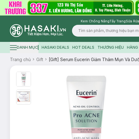
Kem Chống Nắng
Tẩy Trang
Sữa Rửa
Logo
DANH MỤC
HASAKI DEALS
HOT DEALS
THƯƠNG HIỆU
HÀNG 
Hamburger icon
Trang chủ
Gift
[Gift] Serum Eucerin Giảm Thâm Mụn Và Dư