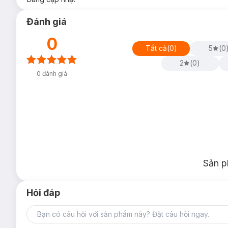
Đánh giá
0
Tất cả
(
0
)
5
(
0
2
(
0
)
0
đánh giá
Sản p
Hỏi đáp