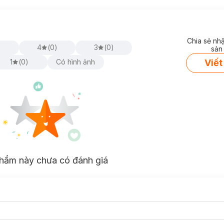
Chia sẻ nh
)
4
(
0
)
3
(
0
)
sản
Viết
1
(
0
)
Có hình ảnh
hẩm này chưa có đánh giá