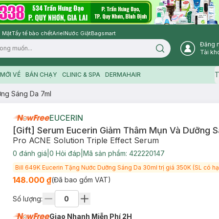
 Mặt
Tẩy tế bào chết
Ariel
Nước Giặt
Bagsmart
Đăng 
Search icon
Tài kh
T
MỚI VỀ
BÁN CHẠY
CLINIC & SPA
DERMAHAIR
ỡng Sáng Da 7ml
EUCERIN
[Gift] Serum Eucerin Giảm Thâm Mụn Và Dưỡng S
Pro ACNE Solution Triple Effect Serum
0
đánh giá
|
0
Hỏi đáp
|
Mã sản phẩm:
422220147
Bill 649K Eucerin Tặng Nước Dưỡng Sáng Da 30ml trị giá 350K (SL có hạ
148.000 ₫
(Đã bao gồm VAT)
Số lượng:
Giao Nhanh Miễn Phí 2H