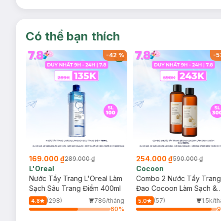
Có thể bạn thích
-
53
%
-
42
%
-
5
169.000 ₫
254.000 ₫
289.000 ₫
590.000 ₫
L'Oreal
Cocoon
 Trà,
Nước Tẩy Trang L'Oreal Làm
Combo 2 Nước Tẩy Trang
ấp
Sạch Sâu Trang Điểm 400ml
Đao Cocoon Làm Sạch &
Giảm Dầu 500ml
(298)
786/tháng
(57)
1.5k/t
4.8
5.0
5
%
60
%