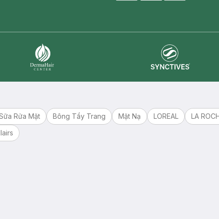
master card
ATM card
visa card
Synctives
Dermahair
Sữa Rửa Mặt
Bông Tẩy Trang
Mặt Nạ
LOREAL
LA ROC
lairs