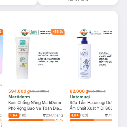
(SL có hạn)
%
-
56
%
-
60
%
594.000 ₫
82.000 ₫
1.350.000 ₫
205.000 ₫
Martiderm
Hatomugi
y
Kem Chống Nắng MartiDerm
Sữa Tắm Hatomugi Dưỡng
Phổ Rộng Bảo Vệ Toàn Diện
Ẩm Chiết Xuất Ý Dĩ 800ml
40ml
g
(110)
234/tháng
(123)
714/tháng
4.9
4.9
%
75
%
52
%