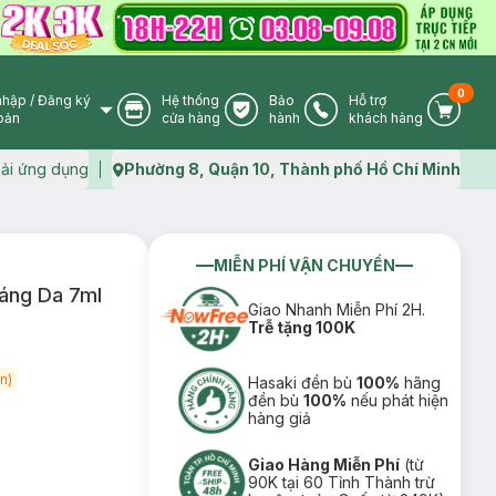
0
nhập
/
Đăng ký
Hệ thống
Bảo
Hỗ trợ
User Icon
Store Icon
Warranty Icon
Phone Icon
Cart I
oản
cửa hàng
hành
khách hàng
ải ứng dụng
Phường 8, Quận 10, Thành phố Hồ Chí Minh
Map icon
MIỄN PHÍ VẬN CHUYỂN
áng Da 7ml
Giao Nhanh Miễn Phí 2H.
Trễ tặng 100K
n)
Hasaki đền bù
100%
hãng
đền bù
100%
nếu phát hiện
hàng giả
Giao Hàng Miễn Phí
(từ
90K tại 60 Tỉnh Thành trừ