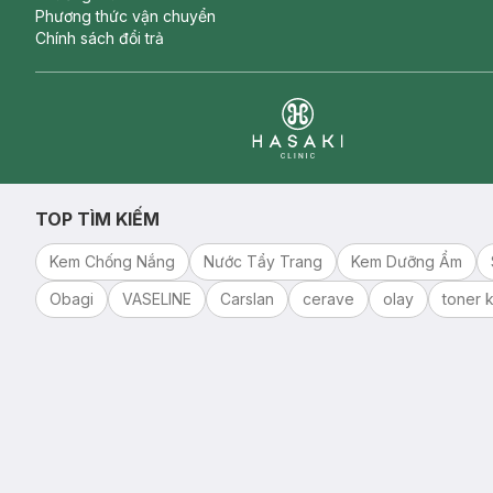
Phương thức vận chuyển
Chính sách đổi trả
Clinic
TOP TÌM KIẾM
Kem Chống Nắng
Nước Tẩy Trang
Kem Dưỡng Ẩm
Obagi
VASELINE
Carslan
cerave
olay
toner k