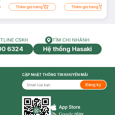
Thêm giỏ hàng
Thêm giỏ hàng
TLINE CSKH
TÌM CHI NHÁNH
HOTLINE CSKH
Tìm chi nhánh
00 6324
Hệ thống Hasaki
tín toàn cầu
CẬP NHẬT THÔNG TIN KHUYẾN MÃI
Đăng ký
Appstore icon