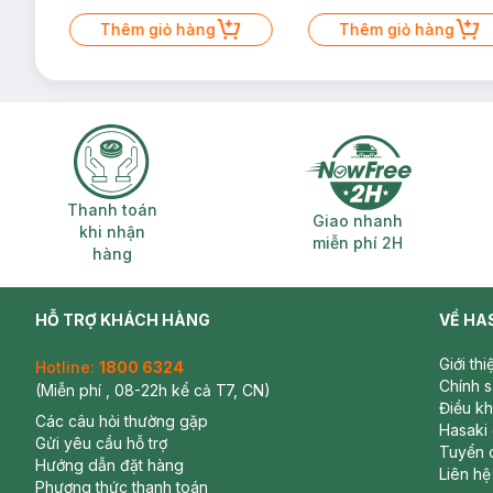
Thêm giỏ hàng
Thêm giỏ hàng
Thanh toán khi nhận hàng
Giao nhanh miễ
Thanh toán
Giao nhanh
khi nhận
miễn phí 2H
hàng
HỖ TRỢ KHÁCH HÀNG
VỀ HA
Giới th
Hotline:
1800 6324
Chính 
(Miễn phí , 08-22h kể cả T7, CN)
Điều k
Các câu hỏi thường gặp
Hasaki
Gửi yêu cầu hỗ trợ
Tuyển 
Hướng dẫn đặt hàng
Liên hệ
Phương thức thanh toán