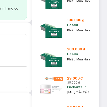
Phiếu Mua Hàng 500k
ính hãng có
100.000 ₫
Hasaki
Phiếu Mua Hàng 100k
200.000 ₫
Hasaki
Phiếu Mua Hàng 200k
29.000 ₫
-
17
%
35.000 ₫
Enchanteur
[Mini] Tẩy Tế Bào Chết Toàn Thân Enchanteur 50g (Mẫu Ngẫu Nhiên)