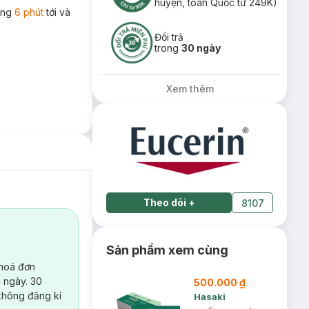
huyện, toàn Quốc từ 249K)
rong
6 phút
tới và
Đổi trả
trong
30 ngày
Xem thêm
Theo dõi
+
8107
Sản phẩm xem cùng
 hoá đơn
 ngày. 30
500.000 ₫
không đăng kí
Hasaki