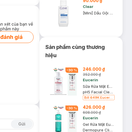
90.000 ₫
Clear
[Mini] Dầu Gội Clear 80g (Mẫu Ngẫu Nhiên)
ận xét của bạn về
 phẩm này
 đánh giá
Sản phẩm cùng thương
hiệu
246.000 ₫
-
30
%
352.000 ₫
Eucerin
Sữa Rửa Mặt Eucerin Dịu Nhẹ Cho Da Nhạy Cảm 400ml
pH5 Facial Cleanser Sensitive Skin
Bill 649K Eucerin
Tặng Nước
426.000 ₫
Dưỡng Sáng Da
-
30
%
30ml trị giá 350K
608.000 ₫
(SL có hạn)
Eucerin
Gửi
Gel Rửa Mặt Eucerin Cho Da Nhờn Mụn 400ml
Dermopure Clinical Purifying Cleanser