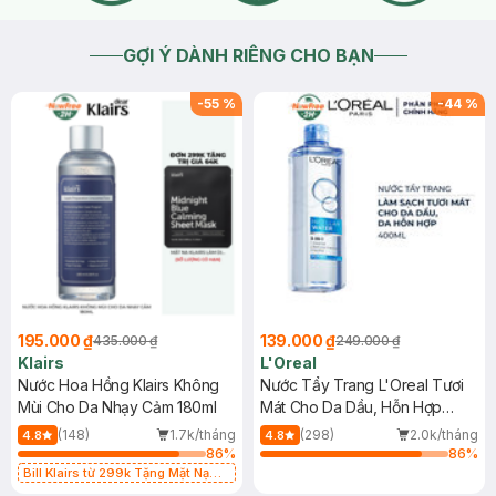
GỢI Ý DÀNH RIÊNG CHO BẠN
-
55
%
-
44
%
195.000 ₫
139.000 ₫
435.000 ₫
249.000 ₫
Klairs
L'Oreal
Nước Hoa Hồng Klairs Không
Nước Tẩy Trang L'Oreal Tươi
Mùi Cho Da Nhạy Cảm 180ml
Mát Cho Da Dầu, Hỗn Hợp
400ml
(148)
1.7k/tháng
(298)
2.0k/tháng
4.8
4.8
86
%
86
%
Bill Klairs từ 299k Tặng Mặt Nạ
Làm Dịu Da & Kiểm Soát Dầu Nhờn