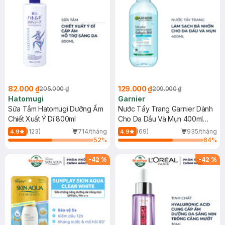
82.000 ₫
129.000 ₫
205.000 ₫
209.000 ₫
Hatomugi
Garnier
Sữa Tắm Hatomugi Dưỡng Ẩm
Nước Tẩy Trang Garnier Dành
Chiết Xuất Ý Dĩ 800ml
Cho Da Dầu Và Mụn 400ml
(Mới)
(123)
714/tháng
(69)
935/tháng
4.9
4.9
52
%
64
%
-
42
%
-
42
%