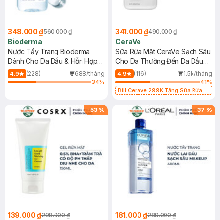
348.000 ₫
341.000 ₫
560.000 ₫
490.000 ₫
Bioderma
CeraVe
Nước Tẩy Trang Bioderma
Sữa Rửa Mặt CeraVe Sạch Sâu
Dành Cho Da Dầu & Hỗn Hợp
Cho Da Thường Đến Da Dầu
500ml
473ml
(228)
688/tháng
(116)
1.5k/tháng
4.9
4.9
34
%
41
%
Bill Cerave 299K Tặng Sữa Rửa
Mặt Cerave 30ml (SL có hạn)
-
53
%
-
37
%
139.000 ₫
181.000 ₫
298.000 ₫
289.000 ₫