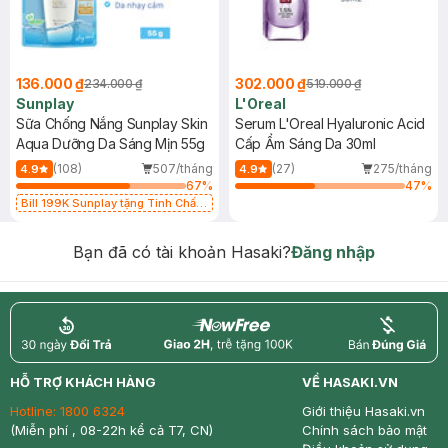
136.000 ₫
302.000 ₫
234.000 ₫
519.000 ₫
Sunplay
L'Oreal
Sữa Chống Nắng Sunplay Skin
Serum L'Oreal Hyaluronic Acid
Aqua Dưỡng Da Sáng Mịn 55g
Cấp Ẩm Sáng Da 30ml
(108)
507/tháng
(27)
275/tháng
4.9
4.9
67
%
47
%
Bill 199K Sunplay tặng Tinh Chất
Chống Nắng 7g trị giá 30K (SL có
hạn)
Bạn đã có tài khoản Hasaki?
Đăng nhập
return
nowfree
price
HỖ TRỢ KHÁCH HÀNG
VỀ HASAKI.VN
Hotline:
1800 6324
Giới thiệu Hasaki.vn
(Miễn phí , 08-22h kể cả T7, CN)
Chính sách bảo mật