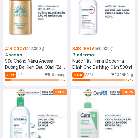
418.000 ₫
348.000 ₫
702.000 ₫
560.000 ₫
Anessa
Bioderma
Sữa Chống Nắng Anessa
Nước Tẩy Trang Bioderma
Dưỡng Da Kiềm Dầu 60ml (Bản
Dành Cho Da Nhạy Cảm 500ml
Mới)
(44)
516/tháng
(228)
839/tháng
4.9
4.9
11
%
34
%
-
38
%
-
30
%