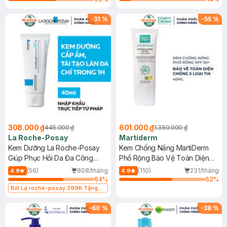
-
31
%
-
55
%
308.000 ₫
601.000 ₫
445.000 ₫
1.350.000 ₫
La Roche-Posay
Martiderm
Kem Dưỡng La Roche-Posay
Kem Chống Nắng MartiDerm
Giúp Phục Hồi Da Đa Công
Phổ Rộng Bảo Vệ Toàn Diện
Dụng 40ml
40ml
(56)
808/tháng
(110)
231/tháng
4.9
4.9
64
%
62
%
Bill La roche-posay 399K Tặng
Gel rửa mặt da dầu nhạy cảm 50ml
(SL có hạn)
-
60
%
-
38
%