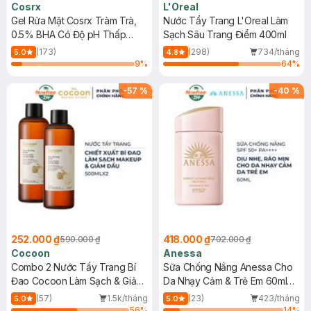
Cosrx
L'Oreal
Gel Rửa Mặt Cosrx Tràm Trà,
Nước Tẩy Trang L'Oreal Làm
0.5% BHA Có Độ pH Thấp
Sạch Sâu Trang Điểm 400ml
150ml
(173)
(298)
734/tháng
5.0
4.8
9
%
64
%
-
57
%
-
40
%
252.000 ₫
418.000 ₫
590.000 ₫
702.000 ₫
Cocoon
Anessa
Combo 2 Nước Tẩy Trang Bí
Sữa Chống Nắng Anessa Cho
Đao Cocoon Làm Sạch & Giảm
Da Nhạy Cảm & Trẻ Em 60ml
Dầu 500ml
(Mới)
(57)
1.5k/tháng
(23)
423/tháng
5.0
5.0
56
%
14
%