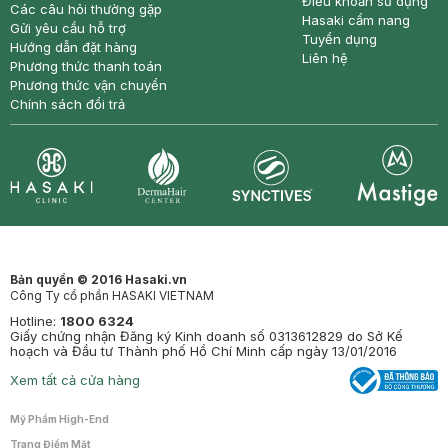
Điều khoản sử dụng
Các câu hỏi thường gặp
Hasaki cẩm nang
Gửi yêu cầu hỗ trợ
Tuyển dụng
Hướng dẫn đặt hàng
Liên hệ
Phương thức thanh toán
Phương thức vận chuyển
Chính sách đổi trả
Synctives
Clinic
Dermahair
Mastige
Bản quyền © 2016 Hasaki.vn
Công Ty cổ phần HASAKI VIETNAM
Hotline:
1800 6324
Giấy chứng nhận Đăng ký Kinh doanh số 0313612829 do Sở Kế
hoạch và Đầu tư Thành phố Hồ Chí Minh cấp ngày 13/01/2016
Xem tất cả cửa hàng
Mỹ Phẩm High-End
Trang Điểm Mặt