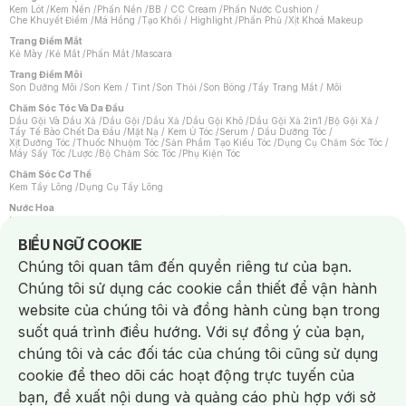
Kem Lót
/
Kem Nền
/
Phấn Nền
/
BB / CC Cream
/
Phấn Nước Cushion
/
Che Khuyết Điểm
/
Má Hồng
/
Tạo Khối / Highlight
/
Phấn Phủ
/
Xịt Khoá Makeup
Trang Điểm Mắt
Kẻ Mày
/
Kẻ Mắt
/
Phấn Mắt
/
Mascara
Trang Điểm Môi
Son Dưỡng Môi
/
Son Kem / Tint
/
Son Thỏi
/
Son Bóng
/
Tẩy Trang Mắt / Môi
Chăm Sóc Tóc Và Da Đầu
Dầu Gội Và Dầu Xả
/
Dầu Gội
/
Dầu Xả
/
Dầu Gội Khô
/
Dầu Gội Xả 2in1
/
Bộ Gội Xả
/
Tẩy Tế Bào Chết Da Đầu
/
Mặt Nạ / Kem Ủ Tóc
/
Serum / Dầu Dưỡng Tóc
/
Xịt Dưỡng Tóc
/
Thuốc Nhuộm Tóc
/
Sản Phẩm Tạo Kiểu Tóc
/
Dụng Cụ Chăm Sóc Tóc
/
Máy Sấy Tóc
/
Lược
/
Bộ Chăm Sóc Tóc
/
Phụ Kiện Tóc
Chăm Sóc Cơ Thể
Kem Tẩy Lông
/
Dụng Cụ Tẩy Lông
Nước Hoa
Nước Hoa Nữ
/
Nước Hoa Nam
/
Nước Hoa Cao Cấp
/
Xịt Thơm Toàn Thân
/
Nước Hoa Vùng Kín
Notice about cookies usage
BIỂU NGỮ COOKIE
Chăm Sóc Cá Nhân
Chúng tôi quan tâm đến quyền riêng tư của bạn.
Chống Muỗi
/
Khẩu Trang
/
Máy Massage
/
Mặt Nạ Xông Hơi
/
Nước Rửa Tay
/
Sản Phẩm Chăm Sóc Khác
/
Bàn Chải Đánh Răng
/
Bàn Chải Điện
/
Chúng tôi sử dụng các cookie cần thiết để vận hành
Hỗ Trợ Trắng Răng
/
Kem Đánh Răng
/
Máy Tăm Nước
/
Nước Súc Miệng
/
Tăm / Chỉ Nha Khoa
/
Xịt Thơm Miệng
/
Dung Dịch Vệ Sinh
/
Dưỡng Vùng Kín
/
website của chúng tôi và đồng hành cùng bạn trong
Khăn Ướt Vệ Sinh Vùng Kín
/
Băng Vệ Sinh
/
Tampon
/
Bọt Cạo Râu
/
Dao Cạo Râu
/
Máy Cạo Râu
suốt quá trình điều hướng. Với sự đồng ý của bạn,
Vấn Đề Về Da
chúng tôi và các đối tác của chúng tôi cũng sử dụng
Da Dầu / Lỗ Chân Lông To
/
Da Khô / Mất Nước
/
Da Lão Hóa
/
Da Mụn
/
Da Nhạy Cảm / Kích Ứng
/
Da Xỉn Màu
/
Thâm / Nám / Tàn Nhang
/
cookie để theo dõi các hoạt động trực tuyến của
Quầng Thâm & Bọng Mắt
/
Sẹo
/
Viêm Da Cơ Địa
bạn, đề xuất nội dung và quảng cáo phù hợp với sở
Dụng Cụ / Phụ Kiện Chăm Sóc Da