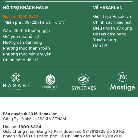
return
nowfree
price
HỖ TRỢ KHÁCH HÀNG
VỀ HASAKI.VN
Hotline:
1800 6324
Giới thiệu Hasaki.vn
(Miễn phí , 08-22h kể cả T7, CN)
Chính sách bảo mật
Điều khoản sử dụng
Các câu hỏi thường gặp
Hasaki cẩm nang
Gửi yêu cầu hỗ trợ
Tuyển dụng
Hướng dẫn đặt hàng
Liên hệ
Phương thức thanh toán
Phương thức vận chuyển
Chính sách đổi trả
Synctives
Clinic
Dermahair
Mastige
Bản quyền © 2016 Hasaki.vn
Công Ty cổ phần HASAKI VIETNAM
Hotline:
1800 6324
Giấy chứng nhận Đăng ký Kinh doanh số 0313612829 do Sở Kế
hoạch và Đầu tư Thành phố Hồ Chí Minh cấp ngày 13/01/2016