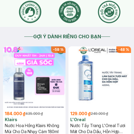
GỢI Ý DÀNH RIÊNG CHO BẠN
-
58
%
-
48
%
184.000 ₫
129.000 ₫
435.000 ₫
249.000 ₫
Klairs
L'Oreal
Nước Hoa Hồng Klairs Không
Nước Tẩy Trang L'Oreal Tươi
Mùi Cho Da Nhạy Cảm 180ml
Mát Cho Da Dầu, Hỗn Hợp