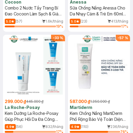
Cocoon
Anessa
Combo 2 Nước Tẩy Trang Bí
Sữa Chống Nắng Anessa Cho
Đao Cocoon Làm Sạch & Giảm
Da Nhạy Cảm & Trẻ Em 60ml
Dầu 500ml
(Mới)
(57)
1.6k/tháng
(23)
413/tháng
5.0
5.0
19
%
17
%
-
33
%
-
57
%
299.000 ₫
587.000 ₫
445.000 ₫
1.350.000 ₫
La Roche-Posay
Martiderm
Kem Dưỡng La Roche-Posay
Kem Chống Nắng MartiDerm
Giúp Phục Hồi Da Đa Công
Phổ Rộng Bảo Vệ Toàn Diện
Dụng 40ml
40ml
(56)
832/tháng
(110)
236/tháng
4.9
4.9
17
%
76
%