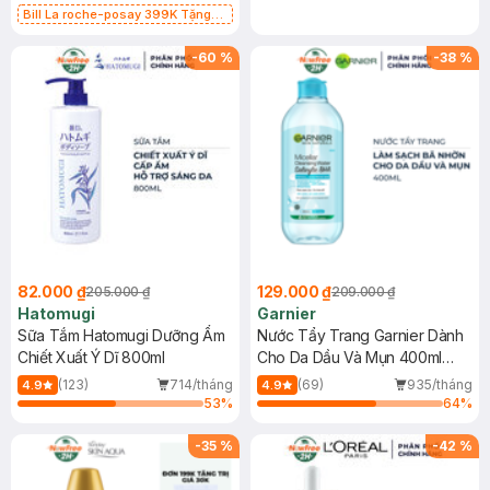
Bill La roche-posay 399K Tặng
Gel rửa mặt da dầu nhạy cảm 50ml
(SL có hạn)
-
60
%
-
38
%
82.000 ₫
129.000 ₫
205.000 ₫
209.000 ₫
Hatomugi
Garnier
Sữa Tắm Hatomugi Dưỡng Ẩm
Nước Tẩy Trang Garnier Dành
Chiết Xuất Ý Dĩ 800ml
Cho Da Dầu Và Mụn 400ml
(Mới)
(123)
714/tháng
(69)
935/tháng
4.9
4.9
53
%
64
%
-
35
%
-
42
%