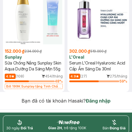
152.000 ₫
302.000 ₫
234.000 ₫
519.000 ₫
Sunplay
L'Oreal
Sữa Chống Nắng Sunplay Skin
Serum L'Oreal Hyaluronic Acid
Aqua Dưỡng Da Sáng Mịn 55g
Cấp Ẩm Sáng Da 30ml
(108)
454/tháng
(27)
275/tháng
4.9
4.9
48
%
59
%
Bill 199K Sunplay tặng Tinh Chất
Chống Nắng 7g trị giá 30K (SL có
hạn)
Bạn đã có tài khoản Hasaki?
Đăng nhập