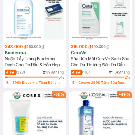
343.000 ₫
315.000 ₫
560.000 ₫
490.000 ₫
Bioderma
CeraVe
Nước Tẩy Trang Bioderma
Sữa Rửa Mặt CeraVe Sạch Sâu
Dành Cho Da Dầu & Hỗn Hợp
Cho Da Thường Đến Da Dầu
500ml
473ml
(228)
698/tháng
(116)
1.6k/tháng
4.9
4.9
5
%
2
%
Bill 399k Bioderma Tặng Bông
Bill Cerave 299K Tặng Sữa Rửa
Tẩy Trang Hộp 50 Miếng (SL có
Mặt Cerave 30ml (SL có hạn)
hạn)
-
53
%
-
49
%