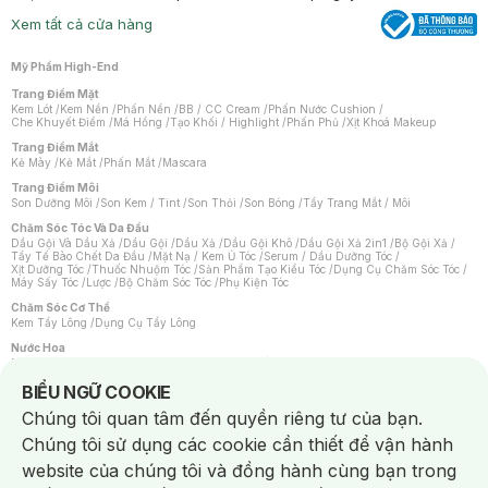
Xem tất cả cửa hàng
Mỹ Phẩm High-End
Trang Điểm Mặt
Kem Lót
/
Kem Nền
/
Phấn Nền
/
BB / CC Cream
/
Phấn Nước Cushion
/
Che Khuyết Điểm
/
Má Hồng
/
Tạo Khối / Highlight
/
Phấn Phủ
/
Xịt Khoá Makeup
Trang Điểm Mắt
Kẻ Mày
/
Kẻ Mắt
/
Phấn Mắt
/
Mascara
Trang Điểm Môi
Son Dưỡng Môi
/
Son Kem / Tint
/
Son Thỏi
/
Son Bóng
/
Tẩy Trang Mắt / Môi
Chăm Sóc Tóc Và Da Đầu
Dầu Gội Và Dầu Xả
/
Dầu Gội
/
Dầu Xả
/
Dầu Gội Khô
/
Dầu Gội Xả 2in1
/
Bộ Gội Xả
/
Tẩy Tế Bào Chết Da Đầu
/
Mặt Nạ / Kem Ủ Tóc
/
Serum / Dầu Dưỡng Tóc
/
Xịt Dưỡng Tóc
/
Thuốc Nhuộm Tóc
/
Sản Phẩm Tạo Kiểu Tóc
/
Dụng Cụ Chăm Sóc Tóc
/
Máy Sấy Tóc
/
Lược
/
Bộ Chăm Sóc Tóc
/
Phụ Kiện Tóc
Chăm Sóc Cơ Thể
Kem Tẩy Lông
/
Dụng Cụ Tẩy Lông
Nước Hoa
Nước Hoa Nữ
/
Nước Hoa Nam
/
Nước Hoa Cao Cấp
/
Xịt Thơm Toàn Thân
/
Nước Hoa Vùng Kín
Notice about cookies usage
BIỂU NGỮ COOKIE
Chăm Sóc Cá Nhân
Chúng tôi quan tâm đến quyền riêng tư của bạn.
Chống Muỗi
/
Khẩu Trang
/
Máy Massage
/
Mặt Nạ Xông Hơi
/
Nước Rửa Tay
/
Sản Phẩm Chăm Sóc Khác
/
Bàn Chải Đánh Răng
/
Bàn Chải Điện
/
Chúng tôi sử dụng các cookie cần thiết để vận hành
Hỗ Trợ Trắng Răng
/
Kem Đánh Răng
/
Máy Tăm Nước
/
Nước Súc Miệng
/
Tăm / Chỉ Nha Khoa
/
Xịt Thơm Miệng
/
Dung Dịch Vệ Sinh
/
Dưỡng Vùng Kín
/
website của chúng tôi và đồng hành cùng bạn trong
Khăn Ướt Vệ Sinh Vùng Kín
/
Băng Vệ Sinh
/
Tampon
/
Bọt Cạo Râu
/
Dao Cạo Râu
/
Máy Cạo Râu