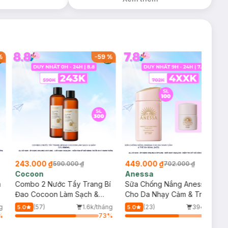
(SL có hạn)
%
-
59
%
-
36
%
243.000 ₫
449.000 ₫
590.000 ₫
702.000 ₫
Cocoon
Anessa
m
Combo 2 Nước Tẩy Trang Bí
Sữa Chống Nắng Anessa
Đao Cocoon Làm Sạch &
Cho Da Nhạy Cảm & Trẻ Em
Giảm Dầu 500ml
60ml (Mới)
g
(57)
1.6k/tháng
(23)
394/tháng
5.0
5.0
%
73
%
64
%