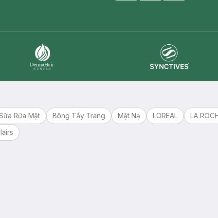
master card
ATM card
visa card
Synctives
Dermahair
Sữa Rửa Mặt
Bông Tẩy Trang
Mặt Nạ
LOREAL
LA ROC
lairs