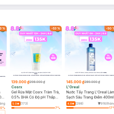
3
%
-
53
%
-
50
139.000 ₫
145.000 ₫
298.000 ₫
289.000 ₫
Cosrx
L'Oreal
h
Gel Rửa Mặt Cosrx Tràm Trà,
Nước Tẩy Trang L'Oreal Là
Da
0.5% BHA Có Độ pH Thấp
Sạch Sâu Trang Điểm 400ml
150ml
háng
(173)
(298)
916/thán
5.0
4.8
50
%
7
%
17
a