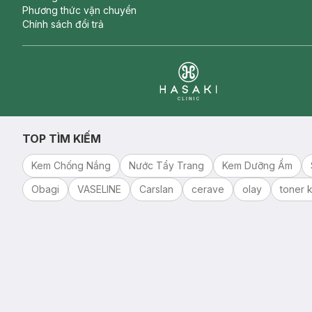
Phương thức vận chuyển
Chính sách đổi trả
Clinic
TOP TÌM KIẾM
Kem Chống Nắng
Nước Tẩy Trang
Kem Dưỡng Ẩm
Obagi
VASELINE
Carslan
cerave
olay
toner k