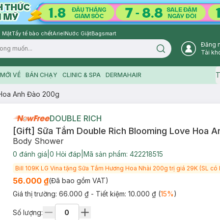
 Mặt
Tẩy tế bào chết
Ariel
Nước Giặt
Bagsmart
Đăng 
Search icon
Tài kh
T
MỚI VỀ
BÁN CHẠY
CLINIC & SPA
DERMAHAIR
 Hoa Anh Đào 200g
DOUBLE RICH
[Gift] Sữa Tắm Double Rich Blooming Love Hoa 
Body Shower
0
đánh giá
|
0
Hỏi đáp
|
Mã sản phẩm:
422218515
Bill 109K LG Vina tặng Sữa Tắm Hương Hoa Nhài 200g trị giá 29K (SL có 
56.000 ₫
(Đã bao gồm VAT)
Giá thị trường:
66.000 ₫
- Tiết kiệm:
10.000 ₫
(
15
%
)
Số lượng: