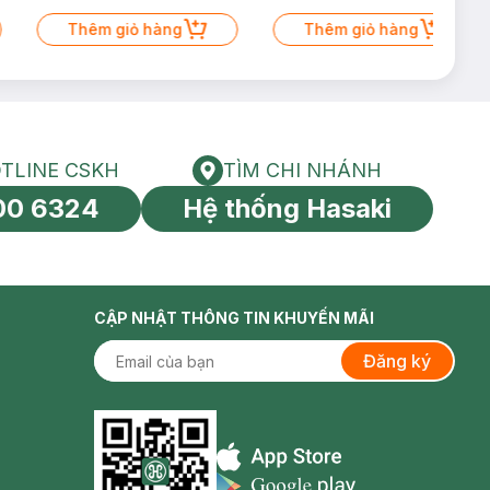
Thêm giỏ hàng
Thêm giỏ hàng
TLINE CSKH
TÌM CHI NHÁNH
HOTLINE CSKH
Tìm chi nhánh
00 6324
Hệ thống Hasaki
tín toàn cầu
CẬP NHẬT THÔNG TIN KHUYẾN MÃI
Đăng ký
Appstore icon