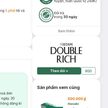
huyện, toàn Quốc từ 249K)
rong
5 phút
tới và
Đổi trả
trong
30 ngày
Xem thêm
Theo dõi
+
800
Sản phẩm xem cùng
 hoá đơn
 ngày. 30
500.000 ₫
không đăng kí
Hasaki