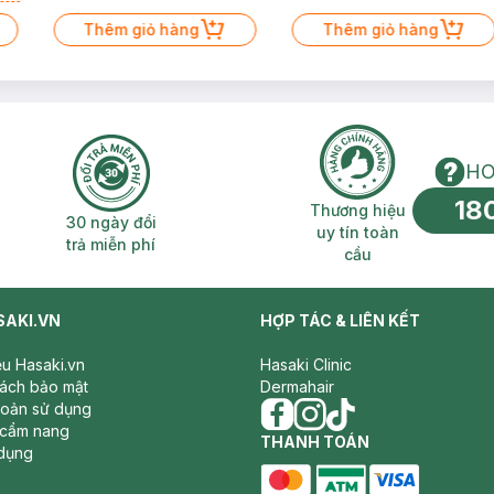
Thêm giỏ hàng
Thêm giỏ hàng
HO
18
n phí 2H
30 ngày đổi trả miễn phí
Thương hiệu uy 
Thương hiệu
30 ngày đổi
uy tín toàn
trả miễn phí
cầu
SAKI.VN
HỢP TÁC & LIÊN KẾT
iệu Hasaki.vn
Hasaki Clinic
sách bảo mật
Dermahair
hoản sử dụng
 cẩm nang
facebook
THANH TOÁN
instagram
tiktok
dụng