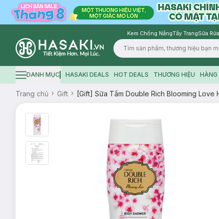
Kem Chống Nắng
Tẩy Trang
Sữa Rửa
Logo
DANH MỤC
HASAKI DEALS
HOT DEALS
THƯƠNG HIỆU
HÀNG 
Hamburger icon
Trang chủ
Gift
[Gift] Sữa Tắm Double Rich Blooming Love