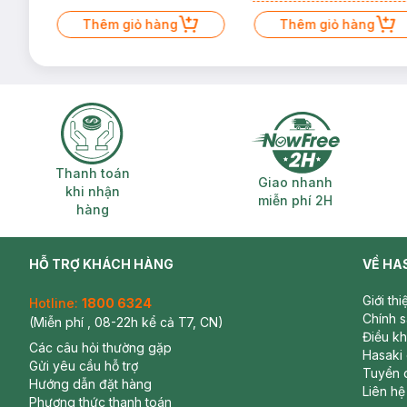
Mặt Cerave 30ml (SL có hạn)
Thêm giỏ hàng
Thêm giỏ hàng
Thanh toán khi nhận hàng
Giao nhanh miễ
Thanh toán
Giao nhanh
khi nhận
miễn phí 2H
hàng
HỖ TRỢ KHÁCH HÀNG
VỀ HA
Giới th
Hotline:
1800 6324
Chính 
(Miễn phí , 08-22h kể cả T7, CN)
Điều k
Các câu hỏi thường gặp
Hasaki
Gửi yêu cầu hỗ trợ
Tuyển 
Hướng dẫn đặt hàng
Liên hệ
Phương thức thanh toán