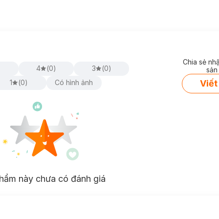
Chia sẻ nh
)
4
(
0
)
3
(
0
)
sản
Viết
1
(
0
)
Có hình ảnh
hẩm này chưa có đánh giá