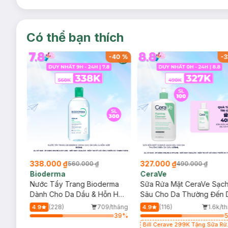
Có thể bạn thích
-
40
%
-
40
%
-
3
338.000 ₫
327.000 ₫
560.000 ₫
490.000 ₫
Bioderma
CeraVe
rma
Nước Tẩy Trang Bioderma
Sữa Rửa Mặt CeraVe Sạc
m
Dành Cho Da Dầu & Hỗn Hợp
Sâu Cho Da Thường Đến 
500ml
Dầu 473ml
/tháng
(228)
709/tháng
(116)
1.6k/t
4.9
4.9
66
%
39
%
Bill Cerave 299K Tặng Sữa Rử