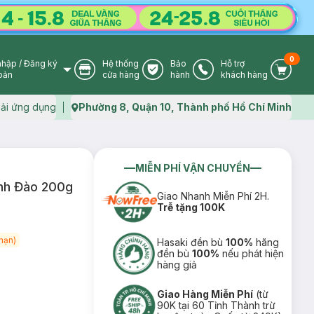
0
nhập
/
Đăng ký
Hệ thống
Bảo
Hỗ trợ
User Icon
Store Icon
Warranty Icon
Phone Icon
Cart I
oản
cửa hàng
hành
khách hàng
ải ứng dụng
Phường 8, Quận 10, Thành phố Hồ Chí Minh
Map icon
MIỄN PHÍ VẬN CHUYỂN
Anh Đào 200g
Giao Nhanh Miễn Phí 2H.
Trễ tặng 100K
hạn)
Hasaki đền bù
100%
hãng
đền bù
100%
nếu phát hiện
hàng giả
Giao Hàng Miễn Phí
(từ
90K tại 60 Tỉnh Thành trừ