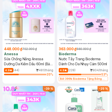
448.000 ₫
363.000 ₫
702.000 ₫
560.000 ₫
Anessa
Bioderma
Sữa Chống Nắng Anessa
Nước Tẩy Trang Bioderma
Dưỡng Da Kiềm Dầu 60ml (Bản
Dành Cho Da Nhạy Cảm 500ml
Mới)
(44)
481/tháng
(228)
804/tháng
4.9
4.9
35
%
53
%
Bill 399k Bioderma Tặng Bông
Tẩy Trang Hộp 50 Miếng (SL có
hạn)
-
39
%
-
25
%