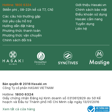
Hotline:
1800 6324
Giới thiệu Hasaki.vn
(Miễn phí , 08-22h kể cả T7, CN)
Chính sách bảo mật
Điều khoản sử dụng
Các câu hỏi thường gặp
Hasaki cẩm nang
Gửi yêu cầu hỗ trợ
Tuyển dụng
Hướng dẫn đặt hàng
Liên hệ
Phương thức thanh toán
Phương thức vận chuyển
Chính sách đổi trả
Synctives
Clinic
Dermahair
Mastige
Bản quyền © 2016 Hasaki.vn
Công Ty cổ phần HASAKI VIETNAM
Hotline:
1800 6324
Giấy chứng nhận Đăng ký Kinh doanh số 0313612829 do Sở Kế
hoạch và Đầu tư Thành phố Hồ Chí Minh cấp ngày 13/01/2016
Xem tất cả cửa hàng