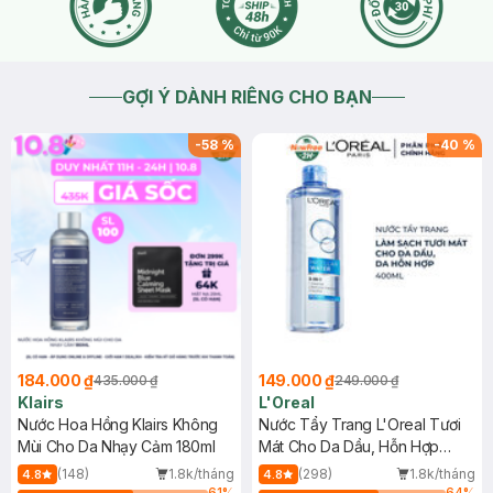
GỢI Ý DÀNH RIÊNG CHO BẠN
-
58
%
-
40
%
184.000 ₫
149.000 ₫
435.000 ₫
249.000 ₫
Klairs
L'Oreal
Nước Hoa Hồng Klairs Không
Nước Tẩy Trang L'Oreal Tươi
Mùi Cho Da Nhạy Cảm 180ml
Mát Cho Da Dầu, Hỗn Hợp
400ml
(148)
1.8k/tháng
(298)
1.8k/tháng
4.8
4.8
61
%
64
%