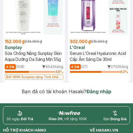
152.000 ₫
302.000 ₫
234.000 ₫
519.000 ₫
Sunplay
L'Oreal
Sữa Chống Nắng Sunplay Skin
Serum L'Oreal Hyaluronic Acid
Aqua Dưỡng Da Sáng Mịn 55g
Cấp Ẩm Sáng Da 30ml
(108)
454/tháng
(27)
275/tháng
4.9
4.9
48
%
63
%
Bill 199K Sunplay tặng Tinh Chất
Chống Nắng 7g trị giá 30K (SL có
hạn)
Bạn đã có tài khoản Hasaki?
Đăng nhập
return
nowfree
price
HỖ TRỢ KHÁCH HÀNG
VỀ HASAKI.VN