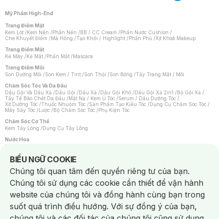
Mỹ Phẩm High-End
Trang Điểm Mặt
Kem Lót
/
Kem Nền
/
Phấn Nền
/
BB / CC Cream
/
Phấn Nước Cushion
/
Che Khuyết Điểm
/
Má Hồng
/
Tạo Khối / Highlight
/
Phấn Phủ
/
Xịt Khoá Makeup
Trang Điểm Mắt
Kẻ Mày
/
Kẻ Mắt
/
Phấn Mắt
/
Mascara
Trang Điểm Môi
Son Dưỡng Môi
/
Son Kem / Tint
/
Son Thỏi
/
Son Bóng
/
Tẩy Trang Mắt / Môi
Chăm Sóc Tóc Và Da Đầu
Dầu Gội Và Dầu Xả
/
Dầu Gội
/
Dầu Xả
/
Dầu Gội Khô
/
Dầu Gội Xả 2in1
/
Bộ Gội Xả
/
Tẩy Tế Bào Chết Da Đầu
/
Mặt Nạ / Kem Ủ Tóc
/
Serum / Dầu Dưỡng Tóc
/
Xịt Dưỡng Tóc
/
Thuốc Nhuộm Tóc
/
Sản Phẩm Tạo Kiểu Tóc
/
Dụng Cụ Chăm Sóc Tóc
/
Máy Sấy Tóc
/
Lược
/
Bộ Chăm Sóc Tóc
/
Phụ Kiện Tóc
Chăm Sóc Cơ Thể
Kem Tẩy Lông
/
Dụng Cụ Tẩy Lông
Nước Hoa
Nước Hoa Nữ
/
Nước Hoa Nam
/
Nước Hoa Cao Cấp
/
Xịt Thơm Toàn Thân
/
Nước Hoa Vùng Kín
Notice about cookies usage
BIỂU NGỮ COOKIE
Chăm Sóc Cá Nhân
Chúng tôi quan tâm đến quyền riêng tư của bạn.
Chống Muỗi
/
Khẩu Trang
/
Máy Massage
/
Mặt Nạ Xông Hơi
/
Nước Rửa Tay
/
Sản Phẩm Chăm Sóc Khác
/
Bàn Chải Đánh Răng
/
Bàn Chải Điện
/
Chúng tôi sử dụng các cookie cần thiết để vận hành
Hỗ Trợ Trắng Răng
/
Kem Đánh Răng
/
Máy Tăm Nước
/
Nước Súc Miệng
/
Tăm / Chỉ Nha Khoa
/
Xịt Thơm Miệng
/
Dung Dịch Vệ Sinh
/
Dưỡng Vùng Kín
/
website của chúng tôi và đồng hành cùng bạn trong
Khăn Ướt Vệ Sinh Vùng Kín
/
Băng Vệ Sinh
/
Tampon
/
Bọt Cạo Râu
/
Dao Cạo Râu
/
Máy Cạo Râu
suốt quá trình điều hướng. Với sự đồng ý của bạn,
Vấn Đề Về Da
chúng tôi và các đối tác của chúng tôi cũng sử dụng
Da Dầu / Lỗ Chân Lông To
/
Da Khô / Mất Nước
/
Da Lão Hóa
/
Da Mụn
/