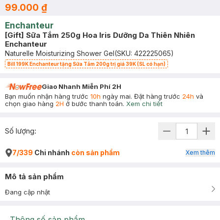
99.000 ₫
Enchanteur
[Gift] Sữa Tắm 250g Hoa Iris Dưỡng Da Thiên Nhiên
Enchanteur
Naturelle Moisturizing Shower Gel
(SKU:
422225065
)
Bill 199K Enchanteur tặng Sữa Tắm 200g trị giá 39K (SL có hạn)
Giao Nhanh Miễn Phí 2H
Bạn muốn nhận hàng trước
10h
ngày mai. Đặt hàng trước
24h
và
chọn giao hàng
2H
ở bước thanh toán.
Xem chi tiết
Số lượng:
7/339
Chi nhánh
còn sản phẩm
Xem thêm
Mô tả sản phẩm
Đang cập nhật
Thông số sản phẩm