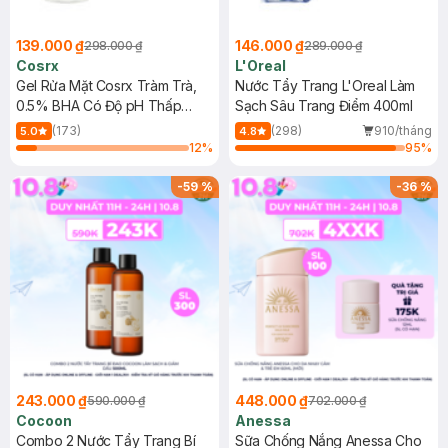
139.000 ₫
146.000 ₫
298.000 ₫
289.000 ₫
Cosrx
L'Oreal
Gel Rửa Mặt Cosrx Tràm Trà,
Nước Tẩy Trang L'Oreal Làm
0.5% BHA Có Độ pH Thấp
Sạch Sâu Trang Điểm 400ml
150ml
(173)
(298)
910/tháng
5.0
4.8
12
%
95
%
-
59
%
-
36
%
243.000 ₫
448.000 ₫
590.000 ₫
702.000 ₫
Cocoon
Anessa
Combo 2 Nước Tẩy Trang Bí
Sữa Chống Nắng Anessa Cho