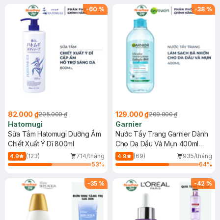
(SL có hạn)
-
60
%
-
38
%
82.000 ₫
129.000 ₫
205.000 ₫
209.000 ₫
Hatomugi
Garnier
Sữa Tắm Hatomugi Dưỡng Ẩm
Nước Tẩy Trang Garnier Dành
Chiết Xuất Ý Dĩ 800ml
Cho Da Dầu Và Mụn 400ml
(Mới)
(123)
714/tháng
(69)
935/tháng
4.9
4.9
53
%
64
%
-
35
%
-
42
%