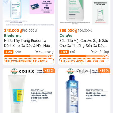
343.000 ₫
369.000 ₫
560.000 ₫
490.000 ₫
Bioderma
CeraVe
Nước Tẩy Trang Bioderma
Sữa Rửa Mặt CeraVe Sạch Sâu
Dành Cho Da Dầu & Hỗn Hợp
Cho Da Thường Đến Da Dầu
500ml
473ml
(228)
698/tháng
(116)
1.4k/tháng
4.9
4.9
60
%
61
%
Bill 399k Bioderma Tặng Bông
Bill Cerave 299K Tặng Sữa Rửa
Tẩy Trang Hộp 50 Miếng (SL có
Mặt Cerave 30ml (SL có hạn)
hạn)
-
53
%
-
49
%