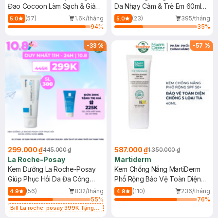
Đao Cocoon Làm Sạch & Giảm
Da Nhạy Cảm & Trẻ Em 60ml
Dầu 500ml
(Mới)
(57)
1.6k/tháng
(23)
395/tháng
5.0
5.0
94
%
35
%
-
33
%
-
57
%
299.000 ₫
587.000 ₫
445.000 ₫
1.350.000 ₫
La Roche-Posay
Martiderm
Kem Dưỡng La Roche-Posay
Kem Chống Nắng MartiDerm
Giúp Phục Hồi Da Đa Công
Phổ Rộng Bảo Vệ Toàn Diện
Dụng 40ml
40ml
(56)
832/tháng
(110)
236/tháng
4.9
4.9
55
%
76
%
Bill La roche-posay 399K Tặng
Gel rửa mặt da dầu nhạy cảm 50ml