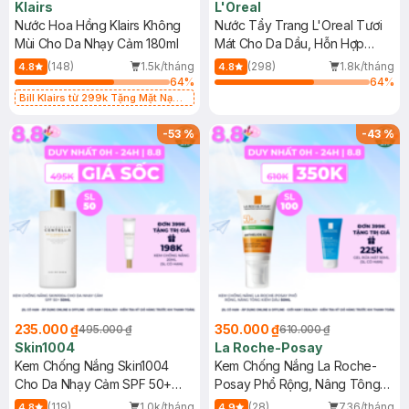
Klairs
L'Oreal
Nước Hoa Hồng Klairs Không
Nước Tẩy Trang L'Oreal Tươi
Mùi Cho Da Nhạy Cảm 180ml
Mát Cho Da Dầu, Hỗn Hợp
400ml
(148)
1.5k/tháng
(298)
1.8k/tháng
4.8
4.8
64
%
64
%
Bill Klairs từ 299k Tặng Mặt Nạ
Làm Dịu Da & Kiểm Soát Dầu Nhờn
25ml (SL Có Hạn)
-
53
%
-
43
%
235.000 ₫
350.000 ₫
495.000 ₫
610.000 ₫
Skin1004
La Roche-Posay
Kem Chống Nắng Skin1004
Kem Chống Nắng La Roche-
Cho Da Nhạy Cảm SPF 50+
Posay Phổ Rộng, Nâng Tông
50ml
Kiềm Dầu 50ml
(119)
1.0k/tháng
(28)
736/tháng
4.8
4.9