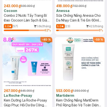
243.000 ₫
418.000 ₫
590.000 ₫
702.000 ₫
Cocoon
Anessa
Combo 2 Nước Tẩy Trang Bí
Sữa Chống Nắng Anessa Cho
Đao Cocoon Làm Sạch & Giảm
Da Nhạy Cảm & Trẻ Em 60ml
Dầu 500ml
(Mới)
(57)
1.6k/tháng
(23)
423/tháng
5.0
5.0
62
%
6
%
-
40
%
-
59
%
267.000 ₫
553.000 ₫
445.000 ₫
1.350.000 ₫
La Roche-Posay
Martiderm
Kem Dưỡng La Roche-Posay
Kem Chống Nắng MartiDerm
Giúp Phục Hồi Da Đa Công
Phổ Rộng Bảo Vệ Toàn Diện