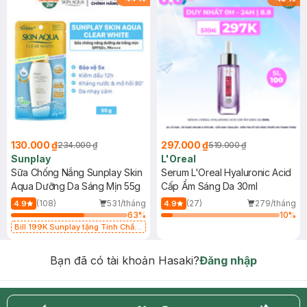
130.000 ₫
297.000 ₫
234.000 ₫
519.000 ₫
Sunplay
L'Oreal
Sữa Chống Nắng Sunplay Skin
Serum L'Oreal Hyaluronic Acid
Aqua Dưỡng Da Sáng Mịn 55g
Cấp Ẩm Sáng Da 30ml
(108)
531/tháng
(27)
279/tháng
4.9
4.9
63
%
10
%
Bill 199K Sunplay tặng Tinh Chất
Chống Nắng 7g trị giá 30K (SL có
hạn)
Bạn đã có tài khoản Hasaki?
Đăng nhập