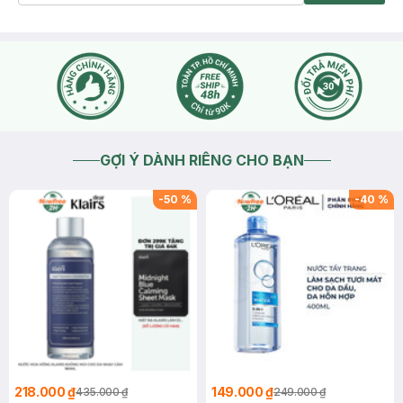
GỢI Ý DÀNH RIÊNG CHO BẠN
-
50
%
-
40
%
218.000 ₫
149.000 ₫
435.000 ₫
249.000 ₫