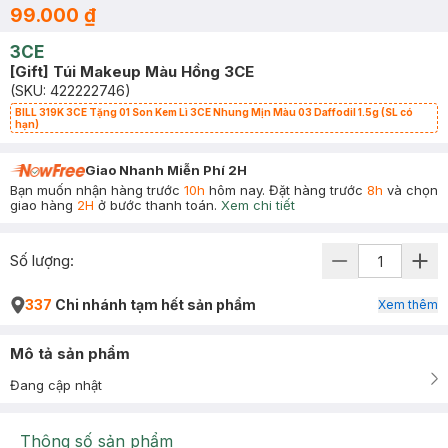
99.000 ₫
3CE
[Gift] Túi Makeup Màu Hồng 3CE
(SKU:
422222746
)
BILL 319K 3CE Tặng 01 Son Kem Lì 3CE Nhung Mịn Màu 03 Daffodil 1.5g (SL có
hạn)
Giao Nhanh Miễn Phí 2H
Bạn muốn nhận hàng trước
10h
hôm nay. Đặt hàng trước
8h
và chọn
giao hàng
2H
ở bước thanh toán.
Xem chi tiết
Số lượng:
337
Chi nhánh tạm hết sản phẩm
Xem thêm
Mô tả sản phẩm
Đang cập nhật
Thông số sản phẩm