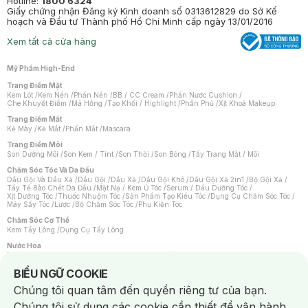
Hotline:
1800 6324
Giấy chứng nhận Đăng ký Kinh doanh số 0313612829 do Sở Kế
hoạch và Đầu tư Thành phố Hồ Chí Minh cấp ngày 13/01/2016
Xem tất cả cửa hàng
Mỹ Phẩm High-End
Trang Điểm Mặt
Kem Lót
/
Kem Nền
/
Phấn Nền
/
BB / CC Cream
/
Phấn Nước Cushion
/
Che Khuyết Điểm
/
Má Hồng
/
Tạo Khối / Highlight
/
Phấn Phủ
/
Xịt Khoá Makeup
Trang Điểm Mắt
Kẻ Mày
/
Kẻ Mắt
/
Phấn Mắt
/
Mascara
Trang Điểm Môi
Son Dưỡng Môi
/
Son Kem / Tint
/
Son Thỏi
/
Son Bóng
/
Tẩy Trang Mắt / Môi
Chăm Sóc Tóc Và Da Đầu
Dầu Gội Và Dầu Xả
/
Dầu Gội
/
Dầu Xả
/
Dầu Gội Khô
/
Dầu Gội Xả 2in1
/
Bộ Gội Xả
/
Tẩy Tế Bào Chết Da Đầu
/
Mặt Nạ / Kem Ủ Tóc
/
Serum / Dầu Dưỡng Tóc
/
Xịt Dưỡng Tóc
/
Thuốc Nhuộm Tóc
/
Sản Phẩm Tạo Kiểu Tóc
/
Dụng Cụ Chăm Sóc Tóc
/
Máy Sấy Tóc
/
Lược
/
Bộ Chăm Sóc Tóc
/
Phụ Kiện Tóc
Chăm Sóc Cơ Thể
Kem Tẩy Lông
/
Dụng Cụ Tẩy Lông
Nước Hoa
Nước Hoa Nữ
/
Nước Hoa Nam
/
Nước Hoa Cao Cấp
/
Xịt Thơm Toàn Thân
/
Nước Hoa Vùng Kín
Notice about cookies usage
BIỂU NGỮ COOKIE
Chăm Sóc Cá Nhân
Chúng tôi quan tâm đến quyền riêng tư của bạn.
Chống Muỗi
/
Khẩu Trang
/
Máy Massage
/
Mặt Nạ Xông Hơi
/
Nước Rửa Tay
/
Sản Phẩm Chăm Sóc Khác
/
Bàn Chải Đánh Răng
/
Bàn Chải Điện
/
Chúng tôi sử dụng các cookie cần thiết để vận hành
Hỗ Trợ Trắng Răng
/
Kem Đánh Răng
/
Máy Tăm Nước
/
Nước Súc Miệng
/