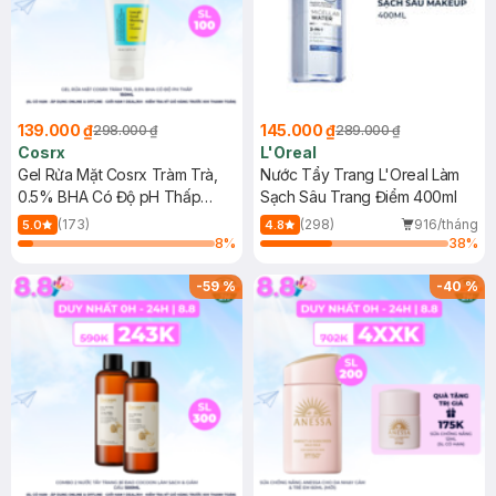
139.000 ₫
145.000 ₫
298.000 ₫
289.000 ₫
Cosrx
L'Oreal
Gel Rửa Mặt Cosrx Tràm Trà,
Nước Tẩy Trang L'Oreal Làm
0.5% BHA Có Độ pH Thấp
Sạch Sâu Trang Điểm 400ml
150ml
(173)
(298)
916/tháng
5.0
4.8
8
%
38
%
-
59
%
-
40
%