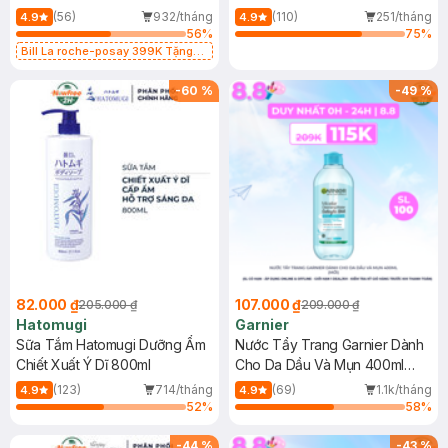
Dụng 40ml
40ml
(56)
932/tháng
(110)
251/tháng
4.9
4.9
56
%
75
%
Bill La roche-posay 399K Tặng
Gel rửa mặt da dầu nhạy cảm 50ml
(SL có hạn)
-
60
%
-
49
%
82.000 ₫
107.000 ₫
205.000 ₫
209.000 ₫
Hatomugi
Garnier
Sữa Tắm Hatomugi Dưỡng Ẩm
Nước Tẩy Trang Garnier Dành
Chiết Xuất Ý Dĩ 800ml
Cho Da Dầu Và Mụn 400ml
(Mới)
(123)
714/tháng
(69)
1.1k/tháng
4.9
4.9
52
%
58
%
-
44
%
-
43
%