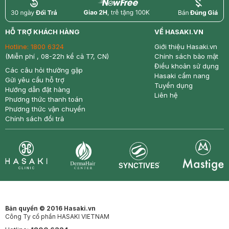
return
nowfree
price
HỖ TRỢ KHÁCH HÀNG
VỀ HASAKI.VN
Hotline:
1800 6324
Giới thiệu Hasaki.vn
(Miễn phí , 08-22h kể cả T7, CN)
Chính sách bảo mật
Điều khoản sử dụng
Các câu hỏi thường gặp
Hasaki cẩm nang
Gửi yêu cầu hỗ trợ
Tuyển dụng
Hướng dẫn đặt hàng
Liên hệ
Phương thức thanh toán
Phương thức vận chuyển
Chính sách đổi trả
Synctives
Clinic
Dermahair
Mastige
Bản quyền © 2016 Hasaki.vn
Công Ty cổ phần HASAKI VIETNAM