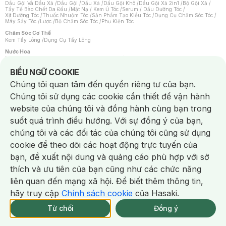
Dầu Gội Và Dầu Xả
/
Dầu Gội
/
Dầu Xả
/
Dầu Gội Khô
/
Dầu Gội Xả 2in1
/
Bộ Gội Xả
/
Tẩy Tế Bào Chết Da Đầu
/
Mặt Nạ / Kem Ủ Tóc
/
Serum / Dầu Dưỡng Tóc
/
Xịt Dưỡng Tóc
/
Thuốc Nhuộm Tóc
/
Sản Phẩm Tạo Kiểu Tóc
/
Dụng Cụ Chăm Sóc Tóc
/
Máy Sấy Tóc
/
Lược
/
Bộ Chăm Sóc Tóc
/
Phụ Kiện Tóc
Chăm Sóc Cơ Thể
Kem Tẩy Lông
/
Dụng Cụ Tẩy Lông
Nước Hoa
Nước Hoa Nữ
/
Nước Hoa Nam
/
Nước Hoa Cao Cấp
/
Xịt Thơm Toàn Thân
/
Nước Hoa Vùng Kín
Notice about cookies usage
BIỂU NGỮ COOKIE
Chăm Sóc Cá Nhân
Chúng tôi quan tâm đến quyền riêng tư của bạn.
Chống Muỗi
/
Khẩu Trang
/
Máy Massage
/
Mặt Nạ Xông Hơi
/
Nước Rửa Tay
/
Sản Phẩm Chăm Sóc Khác
/
Bàn Chải Đánh Răng
/
Bàn Chải Điện
/
Chúng tôi sử dụng các cookie cần thiết để vận hành
Hỗ Trợ Trắng Răng
/
Kem Đánh Răng
/
Máy Tăm Nước
/
Nước Súc Miệng
/
Tăm / Chỉ Nha Khoa
/
Xịt Thơm Miệng
/
Dung Dịch Vệ Sinh
/
Dưỡng Vùng Kín
/
website của chúng tôi và đồng hành cùng bạn trong
Khăn Ướt Vệ Sinh Vùng Kín
/
Băng Vệ Sinh
/
Tampon
/
Bọt Cạo Râu
/
Dao Cạo Râu
/
Máy Cạo Râu
suốt quá trình điều hướng. Với sự đồng ý của bạn,
Vấn Đề Về Da
chúng tôi và các đối tác của chúng tôi cũng sử dụng
Da Dầu / Lỗ Chân Lông To
/
Da Khô / Mất Nước
/
Da Lão Hóa
/
Da Mụn
/
Da Nhạy Cảm / Kích Ứng
/
Da Xỉn Màu
/
Thâm / Nám / Tàn Nhang
/
cookie để theo dõi các hoạt động trực tuyến của
Quầng Thâm & Bọng Mắt
/
Sẹo
/
Viêm Da Cơ Địa
bạn, đề xuất nội dung và quảng cáo phù hợp với sở
Dụng Cụ / Phụ Kiện Chăm Sóc Da
Chat i
Bông Tẩy Trang
/
Khăn Lau Mặt Khô
/
Dụng Cụ / Máy Rửa Mặt
/
Máy Chăm Sóc Da
/
thích và ưu tiên của bạn cũng như các chức năng
Dụng Cụ Chăm Sóc Khác
liên quan đến mạng xã hội. Để biết thêm thông tin,
hãy truy cập
Chính sách cookie
của Hasaki.
Từ chối
Đồng ý