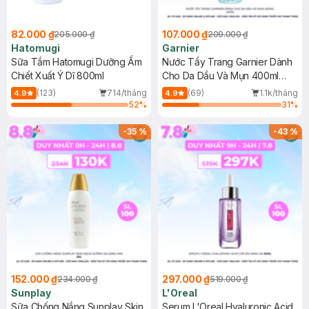
82.000 ₫
107.000 ₫
205.000 ₫
209.000 ₫
Hatomugi
Garnier
Sữa Tắm Hatomugi Dưỡng Ẩm
Nước Tẩy Trang Garnier Dành
Chiết Xuất Ý Dĩ 800ml
Cho Da Dầu Và Mụn 400ml
(Mới)
(123)
714/tháng
(69)
1.1k/tháng
4.9
4.9
52
%
31
%
-
35
%
-
43
%
152.000 ₫
297.000 ₫
234.000 ₫
519.000 ₫
Sunplay
L'Oreal
Sữa Chống Nắng Sunplay Skin
Serum L'Oreal Hyaluronic Acid