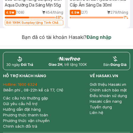
Aqua Dưỡng Da Sáng Mịn 55g
Cấp Ẩm Sáng Da 30ml
(108)
454/tháng
(27)
279/tháng
4.9
4.9
48
%
1
%
Bill 199K Sunplay tặng Tinh Chất
Chống Nắng 7g trị giá 30K (SL có
hạn)
Bạn đã có tài khoản Hasaki?
Đăng nhập
return
nowfree
price
HỖ TRỢ KHÁCH HÀNG
VỀ HASAKI.VN
Hotline:
1800 6324
Giới thiệu Hasaki.vn
(Miễn phí , 08-22h kể cả T7, CN)
Chính sách bảo mật
Điều khoản sử dụng
Các câu hỏi thường gặp
Hasaki cẩm nang
Gửi yêu cầu hỗ trợ
Tuyển dụng
Hướng dẫn đặt hàng
Liên hệ
Phương thức thanh toán
Phương thức vận chuyển
Chính sách đổi trả