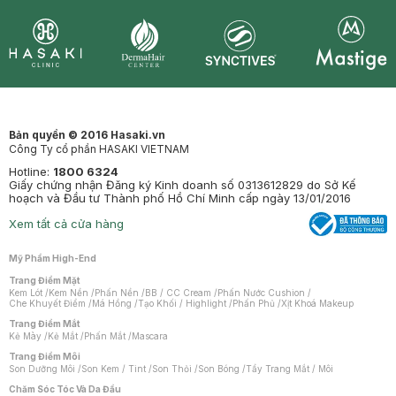
Synctives
Clinic
Dermahair
Mastige
Bản quyền © 2016 Hasaki.vn
Công Ty cổ phần HASAKI VIETNAM
Hotline:
1800 6324
Giấy chứng nhận Đăng ký Kinh doanh số 0313612829 do Sở Kế
hoạch và Đầu tư Thành phố Hồ Chí Minh cấp ngày 13/01/2016
Xem tất cả cửa hàng
Mỹ Phẩm High-End
Trang Điểm Mặt
Kem Lót
/
Kem Nền
/
Phấn Nền
/
BB / CC Cream
/
Phấn Nước Cushion
/
Che Khuyết Điểm
/
Má Hồng
/
Tạo Khối / Highlight
/
Phấn Phủ
/
Xịt Khoá Makeup
Trang Điểm Mắt
Kẻ Mày
/
Kẻ Mắt
/
Phấn Mắt
/
Mascara
Trang Điểm Môi
Son Dưỡng Môi
/
Son Kem / Tint
/
Son Thỏi
/
Son Bóng
/
Tẩy Trang Mắt / Môi
Chăm Sóc Tóc Và Da Đầu