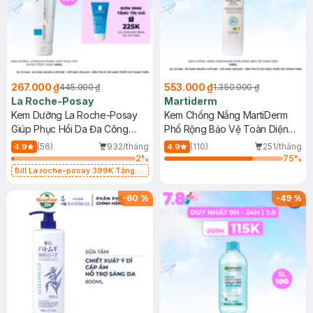
267.000 ₫
553.000 ₫
445.000 ₫
1.350.000 ₫
La Roche-Posay
Martiderm
Kem Dưỡng La Roche-Posay
Kem Chống Nắng MartiDerm
Giúp Phục Hồi Da Đa Công
Phổ Rộng Bảo Vệ Toàn Diện
Dụng 40ml
40ml
(56)
932/tháng
(110)
251/tháng
4.9
4.9
2
%
75
%
Bill La roche-posay 399K Tặng
Gel rửa mặt da dầu nhạy cảm 50ml
(SL có hạn)
-
60
%
-
49
%