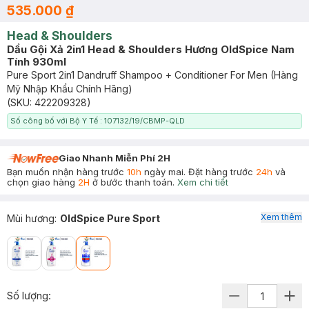
535.000 ₫
Head & Shoulders
Dầu Gội Xả 2in1 Head & Shoulders Hương OldSpice Nam
Tính 930ml
Pure Sport 2in1 Dandruff Shampoo + Conditioner For Men (Hàng
Mỹ Nhập Khẩu Chính Hãng)
(SKU:
422209328
)
Số công bố với Bộ Y Tế : 107132/19/CBMP-QLD
Giao Nhanh Miễn Phí 2H
Bạn muốn nhận hàng trước
10h
ngày mai. Đặt hàng trước
24h
và
chọn giao hàng
2H
ở bước thanh toán.
Xem chi tiết
Xem thêm
Mùi hương
:
OldSpice Pure Sport
Số lượng: