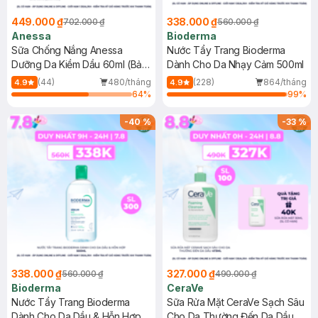
449.000 ₫
338.000 ₫
702.000 ₫
560.000 ₫
Anessa
Bioderma
Sữa Chống Nắng Anessa
Nước Tẩy Trang Bioderma
Dưỡng Da Kiềm Dầu 60ml (Bản
Dành Cho Da Nhạy Cảm 500ml
Mới)
(44)
480/tháng
(228)
864/tháng
4.9
4.9
64
%
99
%
-
40
%
-
33
%
338.000 ₫
327.000 ₫
560.000 ₫
490.000 ₫
Bioderma
CeraVe
Nước Tẩy Trang Bioderma
Sữa Rửa Mặt CeraVe Sạch Sâu
Dành Cho Da Dầu & Hỗn Hợp
Cho Da Thường Đến Da Dầu