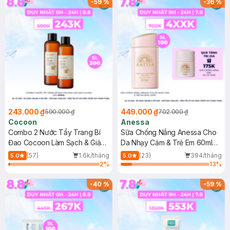
-
59
%
-
36
%
243.000 ₫
449.000 ₫
590.000 ₫
702.000 ₫
Cocoon
Anessa
Combo 2 Nước Tẩy Trang Bí
Sữa Chống Nắng Anessa Cho
Đao Cocoon Làm Sạch & Giảm
Da Nhạy Cảm & Trẻ Em 60ml
Dầu 500ml
(Mới)
(57)
1.6k/tháng
(23)
394/tháng
5.0
5.0
2
%
13
%
-
40
%
-
59
%