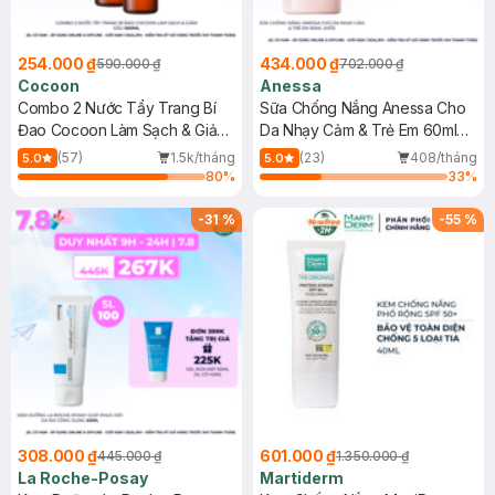
254.000 ₫
434.000 ₫
590.000 ₫
702.000 ₫
Cocoon
Anessa
Combo 2 Nước Tẩy Trang Bí
Sữa Chống Nắng Anessa Cho
Đao Cocoon Làm Sạch & Giảm
Da Nhạy Cảm & Trẻ Em 60ml
Dầu 500ml
(Mới)
(57)
1.5k/tháng
(23)
408/tháng
5.0
5.0
80
%
33
%
-
31
%
-
55
%
308.000 ₫
601.000 ₫
445.000 ₫
1.350.000 ₫
La Roche-Posay
Martiderm