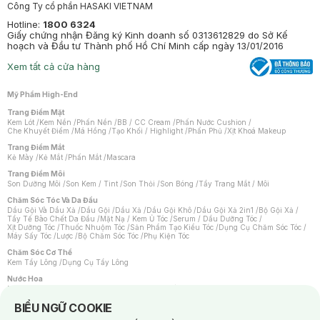
Công Ty cổ phần HASAKI VIETNAM
Hotline:
1800 6324
Giấy chứng nhận Đăng ký Kinh doanh số 0313612829 do Sở Kế
hoạch và Đầu tư Thành phố Hồ Chí Minh cấp ngày 13/01/2016
Xem tất cả cửa hàng
Mỹ Phẩm High-End
Trang Điểm Mặt
Kem Lót
/
Kem Nền
/
Phấn Nền
/
BB / CC Cream
/
Phấn Nước Cushion
/
Che Khuyết Điểm
/
Má Hồng
/
Tạo Khối / Highlight
/
Phấn Phủ
/
Xịt Khoá Makeup
Trang Điểm Mắt
Kẻ Mày
/
Kẻ Mắt
/
Phấn Mắt
/
Mascara
Trang Điểm Môi
Son Dưỡng Môi
/
Son Kem / Tint
/
Son Thỏi
/
Son Bóng
/
Tẩy Trang Mắt / Môi
Chăm Sóc Tóc Và Da Đầu
Dầu Gội Và Dầu Xả
/
Dầu Gội
/
Dầu Xả
/
Dầu Gội Khô
/
Dầu Gội Xả 2in1
/
Bộ Gội Xả
/
Tẩy Tế Bào Chết Da Đầu
/
Mặt Nạ / Kem Ủ Tóc
/
Serum / Dầu Dưỡng Tóc
/
Xịt Dưỡng Tóc
/
Thuốc Nhuộm Tóc
/
Sản Phẩm Tạo Kiểu Tóc
/
Dụng Cụ Chăm Sóc Tóc
/
Máy Sấy Tóc
/
Lược
/
Bộ Chăm Sóc Tóc
/
Phụ Kiện Tóc
Chăm Sóc Cơ Thể
Kem Tẩy Lông
/
Dụng Cụ Tẩy Lông
Nước Hoa
Nước Hoa Nữ
/
Nước Hoa Nam
/
Nước Hoa Cao Cấp
/
Xịt Thơm Toàn Thân
/
Nước Hoa Vùng Kín
Notice about cookies usage
BIỂU NGỮ COOKIE
Chăm Sóc Cá Nhân