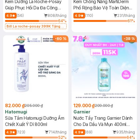
Kem Dưỡng La Roche-Posay
Kem Chống Nắng MartiDerm
Giúp Phục Hồi Da Đa Công
Phổ Rộng Bảo Vệ Toàn Diện
Dụng 40ml
40ml
(56)
808/tháng
(110)
231/tháng
4.9
4.9
64
%
61
%
Bill La roche-posay 399K Tặng
Gel rửa mặt da dầu nhạy cảm 50ml
(SL có hạn)
-
60
%
-
38
%
82.000 ₫
129.000 ₫
205.000 ₫
209.000 ₫
Hatomugi
Garnier
Sữa Tắm Hatomugi Dưỡng Ẩm
Nước Tẩy Trang Garnier Dành
Chiết Xuất Ý Dĩ 800ml
Cho Da Dầu Và Mụn 400ml
(Mới)
(123)
714/tháng
(69)
935/tháng
4.9
4.9
52
%
64
%