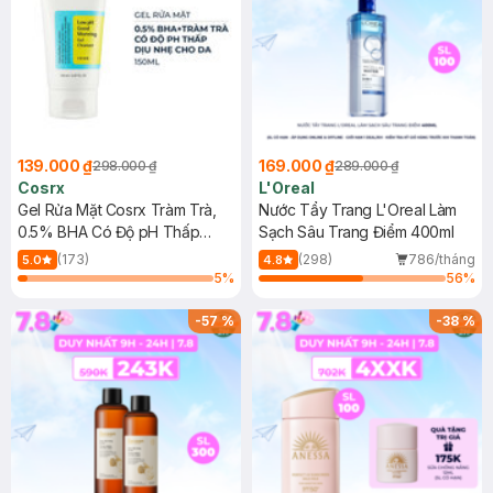
139.000 ₫
169.000 ₫
298.000 ₫
289.000 ₫
Cosrx
L'Oreal
Gel Rửa Mặt Cosrx Tràm Trà,
Nước Tẩy Trang L'Oreal Làm
0.5% BHA Có Độ pH Thấp
Sạch Sâu Trang Điểm 400ml
150ml
(173)
(298)
786/tháng
5.0
4.8
5
%
56
%
-
57
%
-
38
%