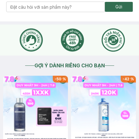
Gửi
GỢI Ý DÀNH RIÊNG CHO BẠN
-
50
%
-
42
%