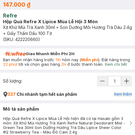
147.000 ₫
Refre
Hộp Quà Refre X Lipice Mùa Lễ Hội 3 Món
Xịt Khử Mùi Trà Xanh 30ml + Son Dưỡng Môi Hương Trà Dâu 2.4g
+ Giấy Thấm Dầu 100 Tờ
(SKU:
422220660
)
Giao Nhanh Miễn Phí 2H
Bạn muốn nhận hàng trước
11h
hôm nay (
Miễn phí
). Đặt hàng trong
22 phút
tới và chọn giao hàng
2H
ở bước thanh toán.
Xem chi tiết
Số lượng:
337
Chi nhánh tạm hết sản phẩm
Xem thêm
Mô tả sản phẩm
Hộp Quà Refre X Lipice Mùa Lễ Hội hiện đã có tại Hasaki gồm 3
món: Xịt Khử Mùi Hương Trà Xanh Refre Natural Deodorant Mist -
Green Tea 30ml Son Dưỡng Hương Trà Dâu LipIce Sheer Color
#Q Strawberry Tea - Màu Đỏ Cam 2.4g