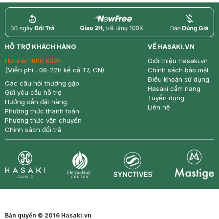
return
nowfree
price
HỖ TRỢ KHÁCH HÀNG
VỀ HASAKI.VN
Hotline:
1800 6324
Giới thiệu Hasaki.vn
(Miễn phí , 08-22h kể cả T7, CN)
Chính sách bảo mật
Điều khoản sử dụng
Các câu hỏi thường gặp
Hasaki cẩm nang
Gửi yêu cầu hỗ trợ
Tuyển dụng
Hướng dẫn đặt hàng
Liên hệ
Phương thức thanh toán
Phương thức vận chuyển
Chính sách đổi trả
Synctives
Clinic
Dermahair
Mastige
Bản quyền © 2016 Hasaki.vn