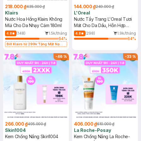
218.000 ₫
144.000 ₫
435.000 ₫
249.000 ₫
Klairs
L'Oreal
Nước Hoa Hồng Klairs Không
Nước Tẩy Trang L'Oreal Tươi
Mùi Cho Da Nhạy Cảm 180ml
Mát Cho Da Dầu, Hỗn Hợp
400ml
(148)
1.5k/tháng
(298)
1.9k/tháng
4.8
4.8
64
%
64
%
Bill Klairs từ 299k Tặng Mặt Nạ
Làm Dịu Da & Kiểm Soát Dầu Nhờn
25ml (SL Có Hạn)
-
46
%
-
33
%
266.000 ₫
406.000 ₫
495.000 ₫
610.000 ₫
Skin1004
La Roche-Posay
Kem Chống Nắng Skin1004
Kem Chống Nắng La Roche-