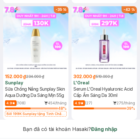
-
35
%
-
42
%
152.000 ₫
302.000 ₫
234.000 ₫
519.000 ₫
Sunplay
L'Oreal
Sữa Chống Nắng Sunplay Skin
Serum L'Oreal Hyaluronic Acid
Aqua Dưỡng Da Sáng Mịn 55g
Cấp Ẩm Sáng Da 30ml
(108)
454/tháng
(27)
275/tháng
4.9
4.9
48
%
39
%
Bill 199K Sunplay tặng Tinh Chất
Chống Nắng 7g trị giá 30K (SL có
hạn)
Bạn đã có tài khoản Hasaki?
Đăng nhập