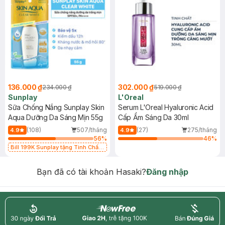
136.000 ₫
302.000 ₫
234.000 ₫
519.000 ₫
Sunplay
L'Oreal
Sữa Chống Nắng Sunplay Skin
Serum L'Oreal Hyaluronic Acid
Aqua Dưỡng Da Sáng Mịn 55g
Cấp Ẩm Sáng Da 30ml
(108)
507/tháng
(27)
275/tháng
4.9
4.9
56
%
46
%
Bill 199K Sunplay tặng Tinh Chất
Chống Nắng 7g trị giá 30K (SL có
hạn)
Bạn đã có tài khoản Hasaki?
Đăng nhập