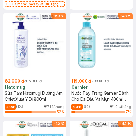
Bill La roche-posay 399K Tặng
Gel rửa mặt da dầu nhạy cảm 50ml
(SL có hạn)
-
60
%
-
43
%
82.000 ₫
119.000 ₫
205.000 ₫
209.000 ₫
Hatomugi
Garnier
Sữa Tắm Hatomugi Dưỡng Ẩm
Nước Tẩy Trang Garnier Dành
Chiết Xuất Ý Dĩ 800ml
Cho Da Dầu Và Mụn 400ml
(Mới)
(123)
714/tháng
(69)
1.0k/tháng
4.9
4.9
52
%
7
%
-
42
%
-
42
%