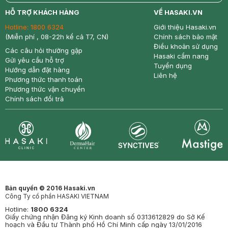
return
nowfree
price
HỖ TRỢ KHÁCH HÀNG
VỀ HASAKI.VN
Hotline:
1800 6324
Giới thiệu Hasaki.vn
(Miễn phí , 08-22h kể cả T7, CN)
Chính sách bảo mật
Điều khoản sử dụng
Các câu hỏi thường gặp
Hasaki cẩm nang
Gửi yêu cầu hỗ trợ
Tuyển dụng
Hướng dẫn đặt hàng
Liên hệ
Phương thức thanh toán
Phương thức vận chuyển
Chính sách đổi trả
Synctives
Clinic
Dermahair
Mastige
Bản quyền © 2016 Hasaki.vn
Công Ty cổ phần HASAKI VIETNAM
Hotline:
1800 6324
Giấy chứng nhận Đăng ký Kinh doanh số 0313612829 do Sở Kế
hoạch và Đầu tư Thành phố Hồ Chí Minh cấp ngày 13/01/2016