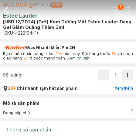
405.000 ₫
450.000 ₫
-
10
%
0
Dots
Cart Icon
Estee Lauder
Back Icon
[HSD 12/2024] [Gift] Kem Dưỡng Mắt Estee Lauder Dạng
Gel Giảm Quầng Thâm 3ml
(SKU:
422219441
)
Giao Nhanh Miễn Phí 2H
Bạn muốn nhận hàng trước
10h
hôm nay. Đặt hàng trước
8h
và chọn
giao hàng
2H
ở bước thanh toán.
Xem chi tiết
Số lượng:
337
Chi nhánh tạm hết sản phẩm
Xem thêm
Mô tả sản phẩm
Đang cập nhật
Thông số sản phẩm