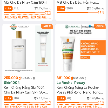
Mùi Cho Da Nhạy Cảm 180ml
Mát Cho Da Dầu, Hỗn Hợp
400ml
(148)
1.7k/tháng
(298)
2.0k/tháng
4.8
4.8
77
%
77
%
Bill Klairs từ 299k Tặng Mặt Nạ
Làm Dịu Da & Kiểm Soát Dầu Nhờn
25ml (SL Có Hạn)
-
48
%
-
38
%
255.000 ₫
381.000 ₫
495.000 ₫
610.000 ₫
Skin1004
La Roche-Posay
Kem Chống Nắng Skin1004
Kem Chống Nắng La Roche-
Cho Da Nhạy Cảm SPF 50+
Posay Phổ Rộng, Nâng Tông
50ml
Kiềm Dầu 50ml
(119)
944/tháng
(28)
676/tháng
4.8
4.9
64
%
54
%
Bill Skin1004 từ 399k Tặng Kem
Bill La roche-posay 399K Tặng