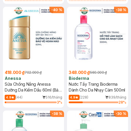
Chống Nắng Cho Da Nhạy Cảm
Gel rửa mặt da dầu nhạy cảm 50ml
SPF 50+ 20ml (SL Có Hạn)
(SL có hạn)
-
40
%
-
38
%
418.000 ₫
348.000 ₫
702.000 ₫
560.000 ₫
Anessa
Bioderma
Sữa Chống Nắng Anessa
Nước Tẩy Trang Bioderma
Dưỡng Da Kiềm Dầu 60ml (Bản
Dành Cho Da Nhạy Cảm 500ml
Mới)
(44)
516/tháng
(228)
839/tháng
4.9
4.9
3
%
28
%
-
38
%
-
30
%