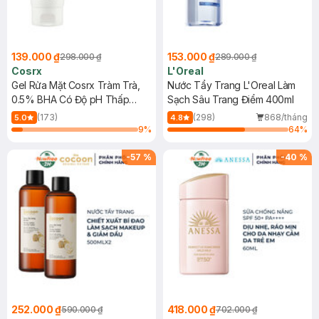
139.000 ₫
153.000 ₫
298.000 ₫
289.000 ₫
Cosrx
L'Oreal
Gel Rửa Mặt Cosrx Tràm Trà,
Nước Tẩy Trang L'Oreal Làm
0.5% BHA Có Độ pH Thấp
Sạch Sâu Trang Điểm 400ml
150ml
(173)
(298)
868/tháng
5.0
4.8
9
%
64
%
-
57
%
-
40
%
252.000 ₫
418.000 ₫
590.000 ₫
702.000 ₫