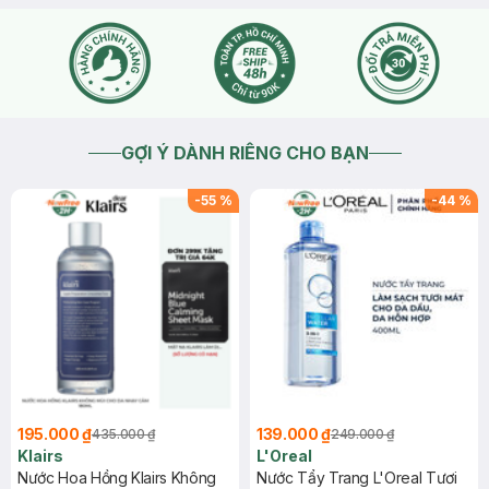
GỢI Ý DÀNH RIÊNG CHO BẠN
-
55
%
-
44
%
195.000 ₫
139.000 ₫
435.000 ₫
249.000 ₫
Klairs
L'Oreal
Nước Hoa Hồng Klairs Không
Nước Tẩy Trang L'Oreal Tươi