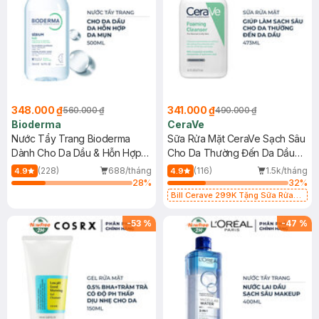
348.000 ₫
341.000 ₫
560.000 ₫
490.000 ₫
Bioderma
CeraVe
Nước Tẩy Trang Bioderma
Sữa Rửa Mặt CeraVe Sạch Sâu
Dành Cho Da Dầu & Hỗn Hợp
Cho Da Thường Đến Da Dầu
500ml
473ml
(228)
688/tháng
(116)
1.5k/tháng
4.9
4.9
28
%
32
%
Bill Cerave 299K Tặng Sữa Rửa
Mặt Cerave 30ml (SL có hạn)
-
53
%
-
47
%