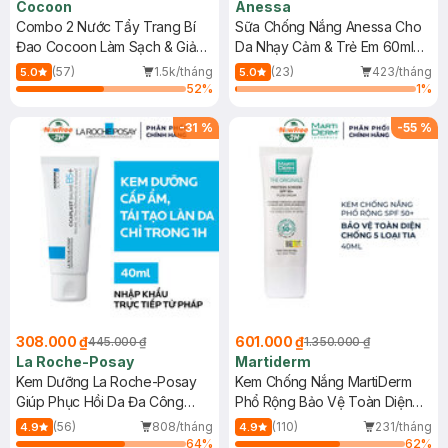
Cocoon
Anessa
Combo 2 Nước Tẩy Trang Bí
Sữa Chống Nắng Anessa Cho
Đao Cocoon Làm Sạch & Giảm
Da Nhạy Cảm & Trẻ Em 60ml
Dầu 500ml
(Mới)
(57)
1.5k/tháng
(23)
423/tháng
5.0
5.0
52
%
1
%
-
31
%
-
55
%
308.000 ₫
601.000 ₫
445.000 ₫
1.350.000 ₫
La Roche-Posay
Martiderm
Kem Dưỡng La Roche-Posay
Kem Chống Nắng MartiDerm
Giúp Phục Hồi Da Đa Công
Phổ Rộng Bảo Vệ Toàn Diện
Dụng 40ml
40ml
(56)
808/tháng
(110)
231/tháng
4.9
4.9
64
%
62
%