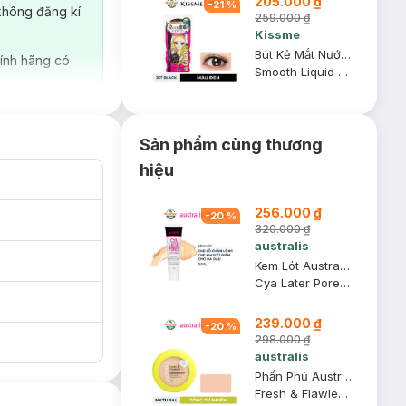
205.000 ₫
-
21
%
không đăng kí
259.000 ₫
Kissme
Bút Kẻ Mắt Nước Kissme Siêu Mượt Không Trôi Màu Đen 0.4ml
ính hãng có
Smooth Liquid Eyeliner Super Keep #01 Jet Black Black
Sản phẩm cùng thương
hiệu
256.000 ₫
-
20
%
320.000 ₫
australis
Kem Lót Australis Cho Da Dầu & Lỗ Chân Lông To 20ml
Cya Later Pores Spot Primer
ượng nhất
239.000 ₫
-
20
%
298.000 ₫
 và gọn ghẽ, cho
australis
Phấn Phủ Australis Kiềm Dầu 2in1 #Natural 12g
ống oxy hóa
Fresh & Flawless Pressed Powder