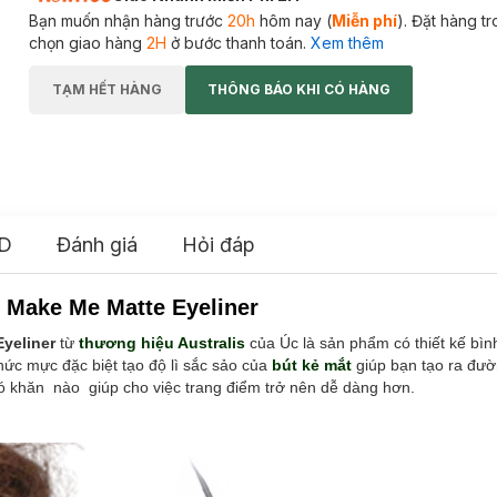
Bạn muốn nhận hàng trước
20h
hôm nay (
Miễn phí
). Đặt hàng t
chọn giao hàng
2H
ở bước thanh toán.
Xem thêm
TẠM HẾT HÀNG
THÔNG BÁO KHI CÓ HÀNG
D
Đánh giá
Hỏi đáp
 Make Me Matte Eyeliner
yeliner
từ
thương hiệu Australis
của Úc là sản phẩm có thiết kế bì
ức mực đặc biệt tạo độ lì sắc sảo của
bút kẻ mắt
giúp bạn tạo ra đườ
ó khăn nào giúp cho việc trang điểm trở nên dễ dàng hơn.