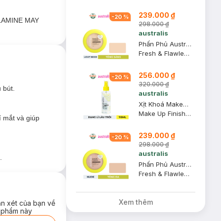
n toàn cho vùng
239.000 ₫
-
20
%
AMINE MAY
298.000 ₫
australis
Phấn Phủ Australis Kiềm Dầu 2in1 #Light Beige 12g
Fresh & Flawless Pressed Powder
256.000 ₫
-
20
%
320.000 ₫
 bút.
australis
Xịt Khoá Makeup Australis Dạng Lì Lâu Trôi 110ml (Mới)
Make Up Finishing Spritz Matte (New)
í mắt và giúp
239.000 ₫
-
20
%
298.000 ₫
australis
.
Phấn Phủ Australis Kiềm Dầu 2in1 #Nude 12g
Fresh & Flawless Pressed Powder
Xem thêm
ận xét của bạn về
 phẩm này