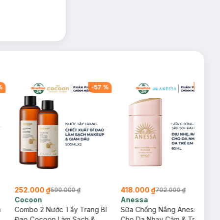
%
-
57
%
-
40
%
252.000 ₫
418.000 ₫
590.000 ₫
702.000 ₫
Cocoon
Anessa
m
Combo 2 Nước Tẩy Trang Bí
Sữa Chống Nắng Anessa
Đao Cocoon Làm Sạch &
Cho Da Nhạy Cảm & Trẻ Em