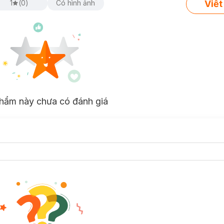
Viết
1
(
0
)
Có hình ảnh
mại
ảm
hẹ mi mắt
hẩm này chưa có đánh giá
ếp của mặt trời.
g