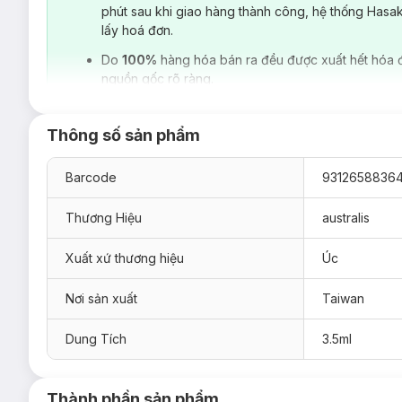
phút sau khi giao hàng thành công, hệ thống Hasa
lấy hoá đơn.
Do
100%
hàng hóa bán ra đều được xuất hết hóa 
nguồn gốc rõ ràng.
Thông số sản phẩm
Barcode
9312658836
Thương Hiệu
australis
Xuất xứ thương hiệu
Úc
Nơi sản xuất
Taiwan
Hasaki
xin giới thiệu dòng
Kẻ Mắt Nước Hiệu Ứng Lì Austral
Dung Tích
3.5ml
Kẻ Mắt Nước Hiệu Ứng Lì Australis Micro Make Me Matte 
phép bất cứ ai cũng dễ dàng vẽ được những đường kẻ đậm, l
Thành phần chứa collagen giúp nuôi dưỡng mi mắt. Công thứ
Thành phần sản phẩm