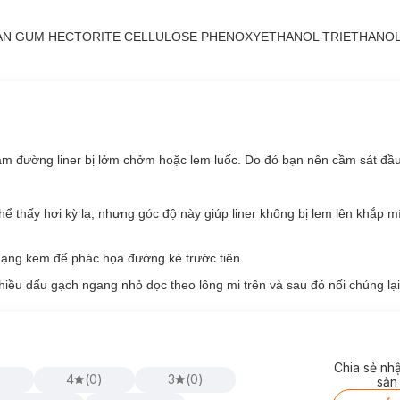
ì đẹp mắt và dễ sử dụng.
Công thức không lem không trôi nhưng vẫn a
ều sâu.
N GUM HECTORITE CELLULOSE PHENOXYETHANOL TRIETHANOL
chuẩn Vegan Friendly
làm đường liner bị lởm chởm hoặc lem luốc. Do đó bạn nên cầm sát đầu
thấy hơi kỳ lạ, nhưng góc độ này giúp liner không bị lem lên khắp m
 dạng kem để phác họa đường kẻ trước tiên.
iều dấu gạch ngang nhỏ dọc theo lông mi trên và sau đó nối chúng lại
Chia sẻ nh
)
4
(
0
)
3
(
0
)
sản