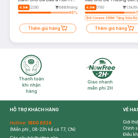
500ml
Dầu 473ml
/tháng
(228)
688/tháng
(116)
1.5k/t
4.9
4.9
65
%
65
%
Bill Cerave 299K Tặng Sữa Rử
Mặt Cerave 30ml (SL có hạn)
Thêm giỏ hàng
Thêm giỏ hàng
Thanh toán khi nhận hàng
Giao nhanh miễ
Thanh toán
Giao nhanh
khi nhận
miễn phí 2H
hàng
HỖ TRỢ KHÁCH HÀNG
VỀ HA
Giới th
Hotline:
1800 6324
Chính 
(Miễn phí , 08-22h kể cả T7, CN)
Điều k
Các câu hỏi thường gặp