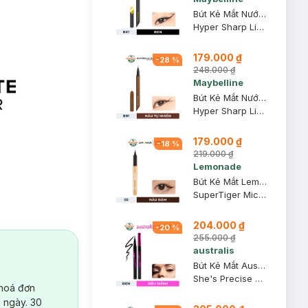
Bút Kẻ Mắt Nước Maybelline Sắc Mảnh BK1 Đen Sắc Sảo 0.4g
Hyper Sharp Liner Extreme #BK-1 Ultra Black
179.000 ₫
-
28
%
248.000 ₫
Maybelline
Bút Kẻ Mắt Nước Maybelline Sắc Mảnh BR1 Nâu Tự Nhiên 0.4g
Hyper Sharp Liner Extreme #BR-1 Natural Brown
179.000 ₫
-
18
%
219.000 ₫
Lemonade
Bút Kẻ Mắt Lemonade Siêu Mảnh 02 Brown Nâu Đậm 1g
SuperTiger Micro Eyeliner
204.000 ₫
-
20
%
255.000 ₫
australis
Bút Kẻ Mắt Australis Siêu Mảnh Không Lem Không Trôi
She's Precise Liquid Eyeliner
 hoá đơn
 ngày. 30