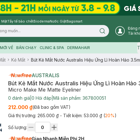
 Mặt
Tẩy tế bào chết
Bioderma
Nước Giặt
Bagsmart
Đăng 
Search icon
Tài kh
T
MỚI VỀ
BÁN CHẠY
CLINIC & SPA
DERMAHAIR
Mắt
Kẻ Mắt
Bút Kẻ Mắt Nước Australis Hiệu Ứng Lì Hoàn Hảo 3.5m
AUSTRALIS
Bút Kẻ Mắt Nước Australis Hiệu Ứng Lì Hoàn Hảo 
Micro Make Me Matte Eyeliner
0
đánh giá
|
0
Hỏi đáp
|
Mã sản phẩm:
367800051
212.000 ₫
(Đã bao gồm VAT)
Giá thị trường:
265.000 ₫
- Tiết kiệm:
53.000 ₫
(
20
%
)
Số lượng:
Giao Nhanh Miễn Phí 2H