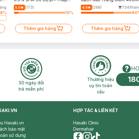
150ml
háng
(173)
(298)
734/thán
5.0
4.8
78
%
10
%
64
a
Thêm giỏ hàng
Thêm giỏ hàng
HO
18
n phí 2H
30 ngày đổi trả miễn phí
Thương hiệu uy 
Thương hiệu
30 ngày đổi
uy tín toàn
trả miễn phí
cầu
SAKI.VN
HỢP TÁC & LIÊN KẾT
iệu Hasaki.vn
Hasaki Clinic
sách bảo mật
Dermahair
hoản sử dụng