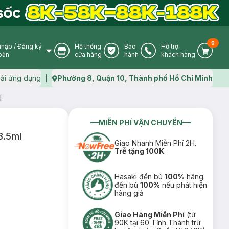
0
nhập
/
Đăng ký
Hệ thống
Bảo
Hỗ trợ
User Icon
Store Icon
Warranty Icon
Phone Icon
Cart I
oản
cửa hàng
hành
khách hàng
ải ứng dụng
Phường 8, Quận 10, Thành phố Hồ Chí Minh
Map icon
l
MIỄN PHÍ VẬN CHUYỂN
3.5ml
Giao Nhanh Miễn Phí 2H.
Trễ tặng 100K
Hasaki đền bù
100%
hãng
đền bù
100%
nếu phát hiện
hàng giả
Giao Hàng Miễn Phí
(từ
90K tại 60 Tỉnh Thành trừ