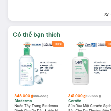
Sả
Có thể bạn thích
-
38
%
-
38
%
-
3
348.000 ₫
341.000 ₫
560.000 ₫
490.000 ₫
Bioderma
CeraVe
rma
Nước Tẩy Trang Bioderma
Sữa Rửa Mặt CeraVe Sạc
m
Dành Cho Da Dầu & Hỗn Hợp
Sâu Cho Da Thường Đến 