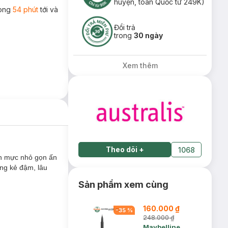
huyện, toàn Quốc từ 249K)
rong
54 phút
tới và
Đổi trả
trong
30 ngày
Xem thêm
Theo dõi
+
1068
nh mực nhỏ gọn ấn
ng kẻ đậm, lâu
Sản phẩm xem cùng
160.000 ₫
-
35
%
248.000 ₫
Maybelline