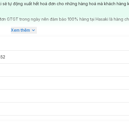
ki sẽ tự động xuất hết hoá đơn cho những hàng hoá mà khách hàng 
đơn GTGT trong ngày nên đảm bảo 100% hàng tại Hasaki là hàng ch
Xem thêm
452
is Micro Make Me Matte Eyeliner
mang lại đôi mắt quyến rũ và ấn t
Eyeliner
dạng bút lông cứng cáp dễ dàng vẽ những đường nét sắc sảo
ì hoàn hảo
c không gây kích ứng cho vùng da mắt nhạy cảm, chứa thành phần ch