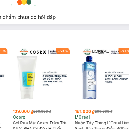
n phẩm chưa có hỏi đáp
0
%
-
53
%
-
37
139.000 ₫
181.000 ₫
298.000 ₫
289.000 ₫
Cosrx
L'Oreal
h
Gel Rửa Mặt Cosrx Tràm Trà,
Nước Tẩy Trang L'Oreal Là
Da
0.5% BHA Có Độ pH Thấp
Sạch Sâu Trang Điểm 400ml