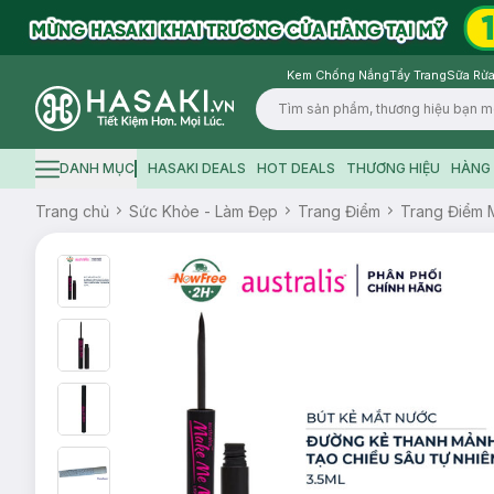
Kem Chống Nắng
Tẩy Trang
Sữa Rửa
Logo
DANH MỤC
HASAKI DEALS
HOT DEALS
THƯƠNG HIỆU
HÀNG 
Hamburger icon
Trang chủ
Sức Khỏe - Làm Đẹp
Trang Điểm
Trang Điểm 