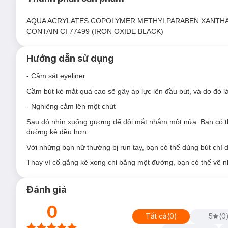
Thiết kế dạng bút lông với lọ mực thon gọn như cây bút cực k
mắt cùng chất mực đen lì hoàn hảo, cho nét vẽ sắc nét, có chi
AQUA ACRYLATES COPOLYMER METHYLPARABEN XANTHA
CONTAIN CI 77499 (IRON OXIDE BLACK)
Thành phần lành tính, an toàn, không chứa dầu khoáng. Đạt 
Loại da phù hợp:
Hướng dẫn sử dụng
Thích hợp cho mọi loại da
- Cầm sát eyeliner
Cầm bút kẻ mắt quá cao sẽ gây áp lực lên đầu bút, và do đó 
- Nghiêng cằm lên một chút
Sau đó nhìn xuống gương để đôi mắt nhắm một nửa. Bạn có thể 
đường kẻ đều hơn.
Với những bạn nữ thường bị run tay, bạn có thể dùng bút chì
Thay vì cố gắng kẻ xong chỉ bằng một đường, bạn có thể vẽ nh
Đánh giá
0
Tất cả
(
0
)
5
(
0