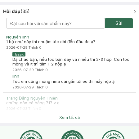
Hỏi đáp
(
35
)
Gửi
Nguyễn linh
1 bộ như này thì nhuộm tóc dài đến đâu đc ạ?
2026-07-29
Thích
0
Hasaki
Dạ chào bạn, nếu tóc bạn dày và nhiều thì 2-3 hộp. Còn tóc
mỏng và ít thì tầm 1-2 hộp ạ
2026-07-29
Thích
0
linh
Tóc em cũng mỏng nma dài gần tới eo thì mấy hộp ạ
2026-07-29
Thích
0
Trang Đặng Nguyễn Thiên
chừng nào có hàng 7.17 v ạ
2026-07-23
Thích
0
Hasaki
Xem tất cả
Dạ bạn chat inbox cho Hasaki hoặc liên hệ hotline 18006324
(phím 1) để được hỗ trợ giải đáp nhé. Cảm ơn bạn đã tin tưởng
và mua sắm tại Hasaki!
2026-07-24
Thích
0