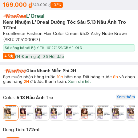
169.000 ₫
249.000 ₫
-
32
%
L'Oreal
Kem Nhuộm L'Oreal Dưỡng Tóc Sâu 5.13 Nâu Ánh Tro
172ml
Excellence Fashion Hair Color Cream #5.13 Ashy Nude Brown
(SKU:
205100067
)
Số công bố với Bộ Y Tế : 161274/21/CBMP-QLD
4.5
(
14
Đánh giá)
|
35
Hỏi đáp
Start Icon
Giao Nhanh Miễn Phí 2H
Bạn muốn nhận hàng trước
10h
hôm nay. Đặt hàng trước
8h
và chọn
giao hàng
2H
ở bước thanh toán.
Xem chi tiết
Xem thêm
Color
:
5.13 Nâu Ánh Tro
Dung Tích
:
172ml