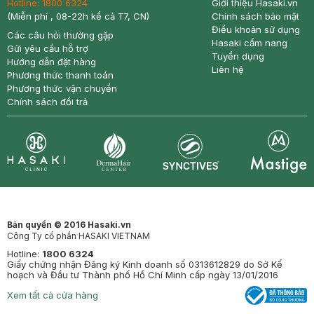
Hotline:
1800 6324
Giới thiệu Hasaki.vn
(Miễn phí , 08-22h kể cả T7, CN)
Chính sách bảo mật
Điều khoản sử dụng
Các câu hỏi thường gặp
Hasaki cẩm nang
Gửi yêu cầu hỗ trợ
Tuyển dụng
Hướng dẫn đặt hàng
Liên hệ
Phương thức thanh toán
Phương thức vận chuyển
Chính sách đổi trả
Synctives
Clinic
Dermahair
Mastige
Bản quyền © 2016 Hasaki.vn
Công Ty cổ phần HASAKI VIETNAM
Hotline:
1800 6324
Giấy chứng nhận Đăng ký Kinh doanh số 0313612829 do Sở Kế
hoạch và Đầu tư Thành phố Hồ Chí Minh cấp ngày 13/01/2016
Xem tất cả cửa hàng