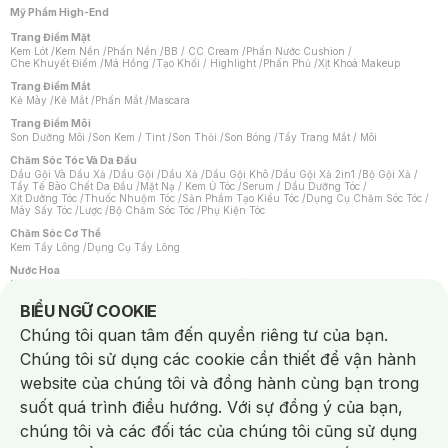
Mỹ Phẩm High-End
Trang Điểm Mặt
Kem Lót
/
Kem Nền
/
Phấn Nền
/
BB / CC Cream
/
Phấn Nước Cushion
/
Che Khuyết Điểm
/
Má Hồng
/
Tạo Khối / Highlight
/
Phấn Phủ
/
Xịt Khoá Makeup
Trang Điểm Mắt
Kẻ Mày
/
Kẻ Mắt
/
Phấn Mắt
/
Mascara
Trang Điểm Môi
Son Dưỡng Môi
/
Son Kem / Tint
/
Son Thỏi
/
Son Bóng
/
Tẩy Trang Mắt / Môi
Chăm Sóc Tóc Và Da Đầu
Dầu Gội Và Dầu Xả
/
Dầu Gội
/
Dầu Xả
/
Dầu Gội Khô
/
Dầu Gội Xả 2in1
/
Bộ Gội Xả
/
Tẩy Tế Bào Chết Da Đầu
/
Mặt Nạ / Kem Ủ Tóc
/
Serum / Dầu Dưỡng Tóc
/
Xịt Dưỡng Tóc
/
Thuốc Nhuộm Tóc
/
Sản Phẩm Tạo Kiểu Tóc
/
Dụng Cụ Chăm Sóc Tóc
/
Máy Sấy Tóc
/
Lược
/
Bộ Chăm Sóc Tóc
/
Phụ Kiện Tóc
Chăm Sóc Cơ Thể
Kem Tẩy Lông
/
Dụng Cụ Tẩy Lông
Nước Hoa
Nước Hoa Nữ
/
Nước Hoa Nam
/
Nước Hoa Cao Cấp
/
Xịt Thơm Toàn Thân
/
Nước Hoa Vùng Kín
Notice about cookies usage
BIỂU NGỮ COOKIE
Chăm Sóc Cá Nhân
Chúng tôi quan tâm đến quyền riêng tư của bạn.
Chống Muỗi
/
Khẩu Trang
/
Máy Massage
/
Mặt Nạ Xông Hơi
/
Nước Rửa Tay
/
Sản Phẩm Chăm Sóc Khác
/
Bàn Chải Đánh Răng
/
Bàn Chải Điện
/
Chúng tôi sử dụng các cookie cần thiết để vận hành
Hỗ Trợ Trắng Răng
/
Kem Đánh Răng
/
Máy Tăm Nước
/
Nước Súc Miệng
/
Tăm / Chỉ Nha Khoa
/
Xịt Thơm Miệng
/
Dung Dịch Vệ Sinh
/
Dưỡng Vùng Kín
/
website của chúng tôi và đồng hành cùng bạn trong
Khăn Ướt Vệ Sinh Vùng Kín
/
Băng Vệ Sinh
/
Tampon
/
Bọt Cạo Râu
/
Dao Cạo Râu
/
Máy Cạo Râu
suốt quá trình điều hướng. Với sự đồng ý của bạn,
Vấn Đề Về Da
chúng tôi và các đối tác của chúng tôi cũng sử dụng
Da Dầu / Lỗ Chân Lông To
/
Da Khô / Mất Nước
/
Da Lão Hóa
/
Da Mụn
/
Da Nhạy Cảm / Kích Ứng
/
Da Xỉn Màu
/
Thâm / Nám / Tàn Nhang
/