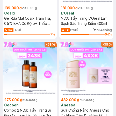
139.000 ₫
181.000 ₫
298.000 ₫
289.000 ₫
Cosrx
L'Oreal
Gel Rửa Mặt Cosrx Tràm Trà,
Nước Tẩy Trang L'Oreal Làm
0.5% BHA Có Độ pH Thấp
Sạch Sâu Trang Điểm 400ml
150ml
(173)
(298)
734/tháng
5.0
4.8
7
%
64
%
-
53
%
-
38
%
275.000 ₫
432.000 ₫
590.000 ₫
702.000 ₫
Cocoon
Anessa
Combo 2 Nước Tẩy Trang Bí
Sữa Chống Nắng Anessa Cho
Đao Cocoon Làm Sạch & Giảm
Da Nhạy Cảm & Trẻ Em 60ml