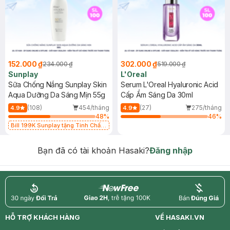
152.000 ₫
302.000 ₫
234.000 ₫
519.000 ₫
Sunplay
L'Oreal
Sữa Chống Nắng Sunplay Skin
Serum L'Oreal Hyaluronic Acid
Aqua Dưỡng Da Sáng Mịn 55g
Cấp Ẩm Sáng Da 30ml
(108)
454/tháng
(27)
275/tháng
4.9
4.9
48
%
46
%
Bill 199K Sunplay tặng Tinh Chất
Chống Nắng 7g trị giá 30K (SL có
hạn)
Bạn đã có tài khoản Hasaki?
Đăng nhập
return
nowfree
price
HỖ TRỢ KHÁCH HÀNG
VỀ HASAKI.VN