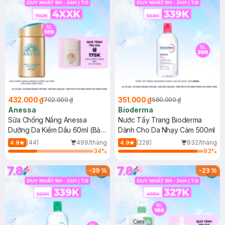
432.000 ₫
351.000 ₫
702.000 ₫
560.000 ₫
Anessa
Bioderma
Sữa Chống Nắng Anessa
Nước Tẩy Trang Bioderma
Dưỡng Da Kiềm Dầu 60ml (Bản
Dành Cho Da Nhạy Cảm 500ml
Mới)
(44)
499/tháng
(228)
832/tháng
4.9
4.9
34
%
93
%
-
39
%
-
23
%