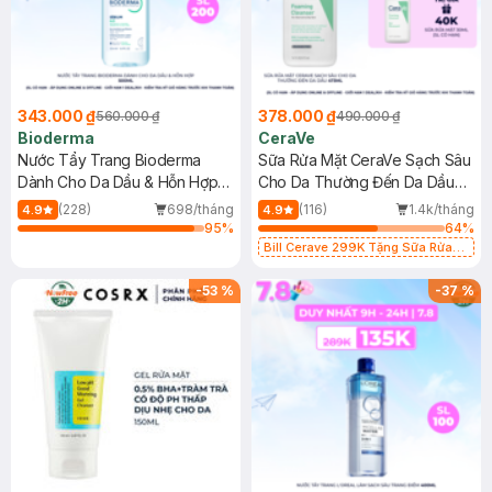
343.000 ₫
378.000 ₫
560.000 ₫
490.000 ₫
Bioderma
CeraVe
Nước Tẩy Trang Bioderma
Sữa Rửa Mặt CeraVe Sạch Sâu
Dành Cho Da Dầu & Hỗn Hợp
Cho Da Thường Đến Da Dầu
500ml
473ml
(228)
698/tháng
(116)
1.4k/tháng
4.9
4.9
95
%
64
%
Bill Cerave 299K Tặng Sữa Rửa
Mặt Cerave 30ml (SL có hạn)
-
53
%
-
37
%