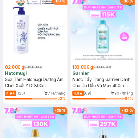
-
60
%
-
36
%
82.000 ₫
133.000 ₫
205.000 ₫
209.000 ₫
Hatomugi
Garnier
Sữa Tắm Hatomugi Dưỡng Ẩm
Nước Tẩy Trang Garnier Dành
Chiết Xuất Ý Dĩ 800ml
Cho Da Dầu Và Mụn 400ml
(Mới)
(123)
714/tháng
(69)
907/tháng
4.9
4.9
52
%
64
%
-
35
%
-
42
%