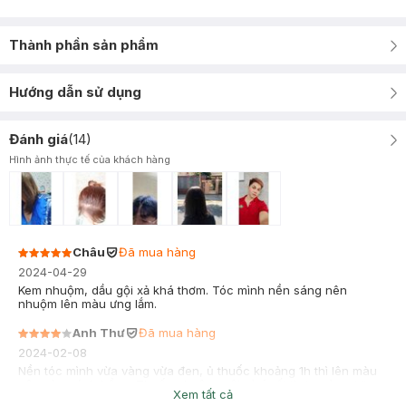
Thành phần sản phẩm
Hướng dẫn sử dụng
Đánh giá
(
14
)
Hình ảnh thực tế của khách hàng
Châu
Đã mua hàng
2024-04-29
Kem nhuộm, dầu gội xả khá thơm. Tóc mình nền sáng nên
nhuộm lên màu ưng lắm.
Anh Thư
Đã mua hàng
2024-02-08
Nền tóc mình vừa vàng vừa đen, ủ thuốc khoảng 1h thì lên màu
nâu vàng ánh hồng. Thuốc nhuộm, gội và ủ rất thơm và mượt
Xem tất cả
tóc