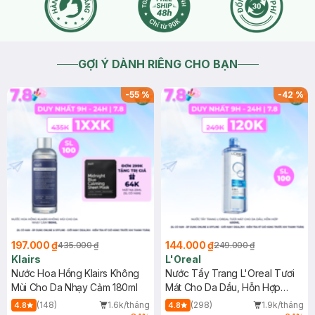
GỢI Ý DÀNH RIÊNG CHO BẠN
-
55
%
-
42
%
197.000 ₫
144.000 ₫
435.000 ₫
249.000 ₫
Klairs
L'Oreal
Nước Hoa Hồng Klairs Không
Nước Tẩy Trang L'Oreal Tươi
Mùi Cho Da Nhạy Cảm 180ml
Mát Cho Da Dầu, Hỗn Hợp
400ml
(148)
1.6k/tháng
(298)
1.9k/tháng
4.8
4.8