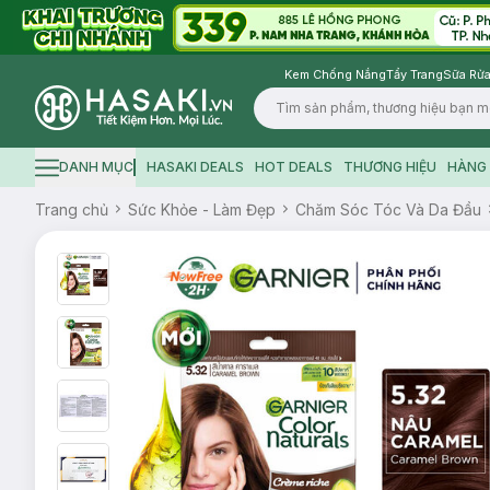
Kem Chống Nắng
Tẩy Trang
Sữa Rửa
Logo
DANH MỤC
HASAKI DEALS
HOT DEALS
THƯƠNG HIỆU
HÀNG 
Hamburger icon
Trang chủ
Sức Khỏe - Làm Đẹp
Chăm Sóc Tóc Và Da Đầu