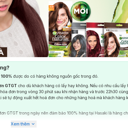
ông?
) 100%
được do có hàng không nguồn gốc trong đó.
đơn GTGT
cho dù khách hàng có lấy hay không. Nếu có nhu cầu lấy
ème Riche 30g
đã có tại
Hasaki
với các màu và 3 phân loại
1 gói / 2 g
 hóa đơn trong vòng 30 phút sau khi nhận hàng và trước 22h30 cùng
c phủ bạc)
ki sẽ tự động xuất hết hoá đơn cho những hàng hoá mà khách hàng 
tóc phủ bạc)
đơn GTGT trong ngày nên đảm bảo 100% hàng tại Hasaki là hàng ch
Xem thêm