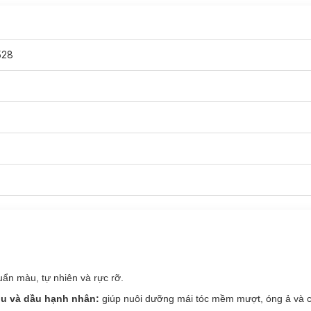
âu Mocha
528
n màu, tự nhiên và rực rỡ.
liu và dầu hạnh nhân:
giúp nuôi dưỡng mái tóc mềm mượt, óng ả và 