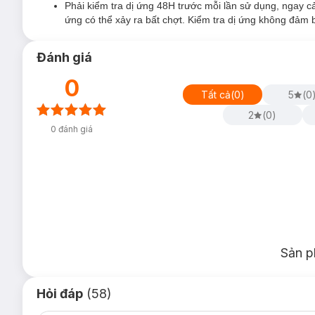
Phải kiểm tra dị ứng 48H trước mỗi lần sử dụng, ngay
Mùi hương thuốc nhuộm tóc dễ chịu.
ứng có thể xảy ra bất chợt. Kiểm tra dị ứng không đảm
Sau nhuộm tóc mềm mượt.
Hướng dẫn bảo quản Kem Nhuộm Tóc Garnier 
Đánh giá
Nơi khô ráo thoáng mát.
0
Tránh ánh nắng trực tiếp, nơi có nhiệt độ cao hoặc ẩm ư
Tất cả
(
0
)
5
(
0
2
(
0
)
0
đánh giá
Sản p
Hỏi đáp
(58)