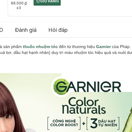
GIỎ HÀNG
CART PLUS ICON
66.000 ₫
x3
D
Đánh giá
Hỏi đáp
à sản phẩm
thuốc nhuộm tóc
đến từ thương hiệu
Garnier
của Pháp. 
t quả bơ, dầu hạt hạnh nhân) duy trì màu nhuộm tóc hiệu quả và nuôi 