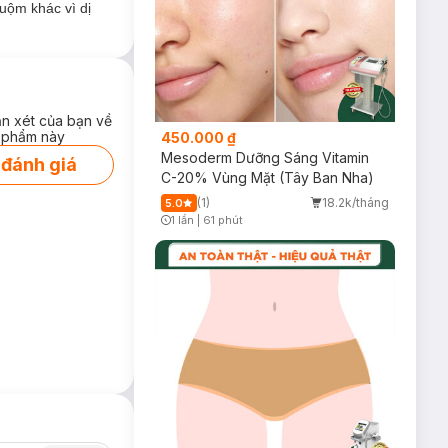
uộm khác vì dị
ận xét của bạn về
 phẩm này
450.000 ₫
Mesoderm Dưỡng Sáng Vitamin
 đánh giá
C-20% Vùng Mặt (Tây Ban Nha)
(1)
18.2k/tháng
5.0
1 lần
|
61 phút
Timer Gray Icon