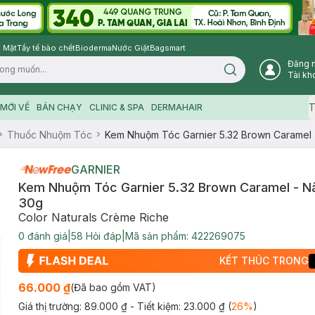
 Mặt
Tẩy tế bào chết
Bioderma
Nước Giặt
Bagsmart
Đăng 
Search icon
Tài kh
T
MỚI VỀ
BÁN CHẠY
CLINIC & SPA
DERMAHAIR
Thuốc Nhuộm Tóc
Kem Nhuộm Tóc Garnier 5.32 Brown Caramel 
GARNIER
Kem Nhuộm Tóc Garnier 5.32 Brown Caramel - N
30g
Color Naturals Crème Riche
0
đánh giá
|
58
Hỏi đáp
|
Mã sản phẩm:
422269075
KẾT THÚC TRONG
66.000 ₫
(Đã bao gồm VAT)
Giá thị trường:
89.000 ₫
- Tiết kiệm:
23.000 ₫
(
26
%
)