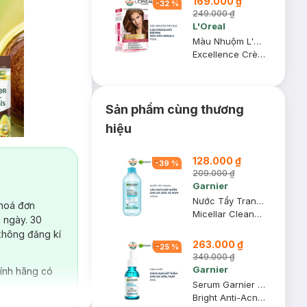
169.000 ₫
-
32
%
249.000 ₫
L'Oreal
Màu Nhuộm L'Oreal Dưỡng Tóc Phủ Bạc 5.35 Nâu Socola 172ml
Excellence Crème #5.35 Chocolate Brown
Sản phẩm cùng thương
hiệu
128.000 ₫
-
39
%
209.000 ₫
Garnier
Nước Tẩy Trang Garnier Dành Cho Da Dầu Và Mụn 400ml (Mới)
 hoá đơn
ói / 3 gói
:
Micellar Cleansing Water For Oily & Acne-Prone Skin New
 ngày. 30
không đăng kí
263.000 ₫
-
25
%
349.000 ₫
Garnier
ính hãng có
Serum Garnier Giảm Mụn Mờ Thâm Cho Da Dầu, Mụn 30ml
Bright Anti-Acne Booster Serum