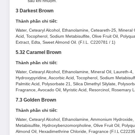
sau khi nhuộm.
3 Darkest Brown
Thành phần chi tiết:
Water, Cetearyl Alcohol, Ethanolamine, Ceteareth-25, Minera
Acid, Tocopherol, Sodium Metabisulfite, Olive Fruit Oil, Poly
Extract, Edta, Sweet Almond Oil. (F.I.L. C220781 / 1)
5.32 Caramel Brown
Thành phần chi tiết:
Water, Cetearyl Alcohol, Ethanolamine, Mineral Oil, Laureth-
Hydroxypyridine, Ascorbic Acid, Tocopherol, Sodium Metabisulfit
Palmitic Acid, Polysorbate 21, Silica Dimethyl Silylate, Poly
Fragrance, Avocado Oil, Myristic Acid, Resorcinol, Rosemary Le
7.3 Golden Brown
Thành phần chi tiết:
Water, Cetearyl Alcohol, Ethanolamine, Ammonium Hydroxide, 
Metabisulfite, Hydroxybenzomorpholine, Olive Fruit Oil, Polyq
Almond Oil, Hexadimethrine Chloride, Fragrance (F.I.L C22235