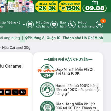
0
nhập
/
Đăng ký
Hệ thống
Bảo
Hỗ trợ
User Icon
Store Icon
Warranty Icon
Phone Icon
Cart I
oản
cửa hàng
hành
khách hàng
ải ứng dụng
Phường 8, Quận 10, Thành phố Hồ Chí Minh
Map icon
- Nâu Caramel 30g
MIỄN PHÍ VẬN CHUYỂN
âu Caramel
Giao Nhanh Miễn Phí 2H.
Trễ tặng 100K
Hasaki đền bù
100%
hãng
đền bù
100%
nếu phát hiện
:
:
:
0
00
55
45
hàng giả
Giao Hàng Miễn Phí
(từ
90K tại 60 Tỉnh Thành trừ