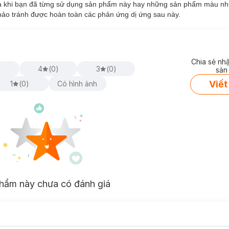
 cả khi bạn đã từng sử dụng sản phẩm này hay những sản phẩm màu nh
 bảo tránh được hoàn toàn các phản ứng dị ứng sau này.
Color Naturals Crème Riche:
Chia sẻ nh
ớt.
)
4
(
0
)
3
(
0
)
sản
Viết
1
(
0
)
Có hình ảnh
hẩm này chưa có đánh giá