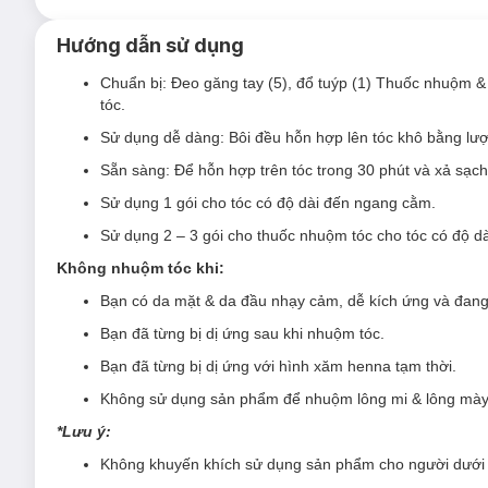
Hướng dẫn sử dụng
Kem Nhuộm Tóc Garnier Color Naturals Crème
Chuẩn bị: Đeo găng tay (5), đổ tuýp (1) Thuốc nhuộm & 
tóc.
Sản phẩm thích hợp với nhiều nền tóc từ nền tóc đen tớ
Sử dụng dễ dàng: Bôi đều hỗn hợp lên tóc khô bằng lư
Ưu thế nổi bật của Kem Nhuộm Tóc Garnier C
Sẵn sàng: Để hỗn hợp trên tóc trong 30 phút và xả sạch 
Công nghệ Color Boost
mang đến mái tóc nhuộm chuẩn
Sử dụng 1 gói cho tóc có độ dài đến ngang cằm.
Sản phẩm chứa 3 loại dầu tự nhiên: dầu bơ, dầu ô 
Sử dụng 2 – 3 gói cho thuốc nhuộm tóc cho tóc có độ d
sau khi nhuộm.
Không nhuộm tóc khi:
Bạn có da mặt & da đầu nhạy cảm, dễ kích ứng và đang
Bạn đã từng bị dị ứng sau khi nhuộm tóc.
Hiệu quả vượt trội*:
Bạn đã từng bị dị ứng với hình xăm henna tạm thời.
Không sử dụng sản phẩm để nhuộm lông mi & lông mày 
*Từ nền tóc tẩy (1 lần/ 2 lần):
*Lưu ý:
Bảng màu phong phú, nhuộm tóc lên màu chuẩn ánh sắ
Không khuyến khích sử dụng sản phẩm cho người dưới 
Màu sắc tự nhiên & rực rỡ.