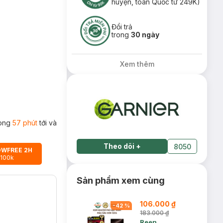
huyện, toàn Quốc từ 249K)
Đổi trả
trong
30 ngày
Xem thêm
rong
57 phút
tới và
Theo dõi
+
8050
OWFREE 2H
 100k
Sản phẩm xem cùng
106.000 ₫
-
42
%
183.000 ₫
Reen