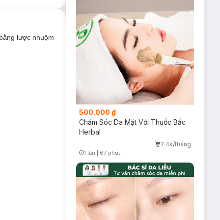
u bằng lược nhuộm
hắc khỏe ngay cả
500.000 ₫
Chăm Sóc Da Mặt Với Thuốc Bắc
Herbal
2.4k/tháng
1 lần
|
67 phút
Timer Gray Icon