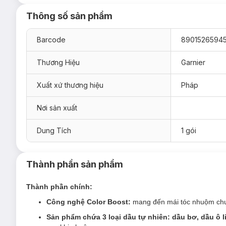
Màu Milk Tea: Nâu Trà Sữa
Thông số sản phẩm
Màu Rose Latte: Hồng Trà Sữa
Combo 7.3 Golden Brown + 5.32 Brown Caramel: N
Barcode
8901526594
Thương Hiệu
Garnier
Xuất xứ thương hiệu
Pháp
Nơi sản xuất
Dung Tích
1 gói
Thành phần sản phẩm
Thành phần chính:
Công nghệ Color Boost:
mang đến mái tóc nhuộm chuẩ
Sản phẩm chứa 3 loại dầu tự nhiên: dầu bơ, dầu ô 