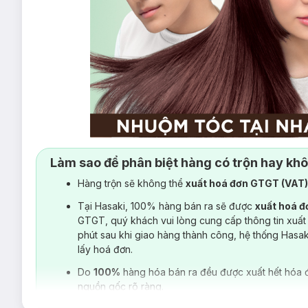
Làm sao để phân biệt hàng có trộn hay kh
Hàng trộn sẽ không thể
xuất hoá đơn GTGT (VAT
Tại Hasaki, 100% hàng bán ra sẽ được
xuất hoá 
Hiện sản phẩm
Kem Nhuộm Tóc Garnier Color Naturals Cr
GTGT, quý khách vui lòng cung cấp thông tin xuất
Màu 3 Darkest Brown: Nâu Tự Nhiên
(Phù hợp với tó
phút sau khi giao hàng thành công, hệ thống Hasa
lấy hoá đơn.
Màu 5.32 Brown Caramel: Nâu Caramel
(Phù hợp với 
Do
100%
hàng hóa bán ra đều được xuất hết hóa 
Màu 7.3 Golden Brown: Nâu Ánh Vàng
nguồn gốc rõ ràng.
Màu Caramel Mocha: Nâu Mocha Sữa