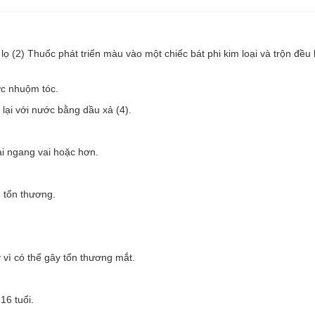
 Riche phù hợp với loại tóc nào?
lọ (2) Thuốc phát triển màu vào một chiếc bát phi kim loại và trộn đề
i nâu.
ợc nhuộm tóc.
olor Naturals Crème Riche:
lại với nước bằng dầu xả (4).
 màu, tự nhiên và rực rỡ.
liu và dầu hạnh nhân
giúp nuôi dưỡng mái tóc mềm mượt, óng ả và c
ài ngang vai hoặc hơn.
 tổn thương.
vì có thể gây tổn thương mắt.
c.
16 tuổi.