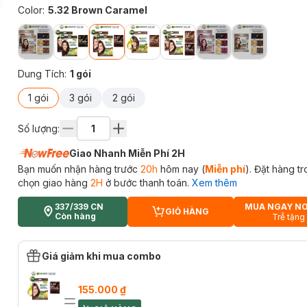
Color
:
5.32 Brown Caramel
Dung Tích
:
1 gói
1 gói
3 gói
2 gói
Số lượng:
Giao Nhanh Miễn Phí 2H
Bạn muốn nhận hàng trước
20h
hôm nay (
Miễn phí
). Đặt hàng t
chọn giao hàng
2H
ở bước thanh toán.
Xem thêm
337/339 CN
MUA NGAY N
GIỎ HÀNG
CART PLUS ICON
Còn hàng
Trễ tặng
Giá giảm khi mua combo
155.000 ₫