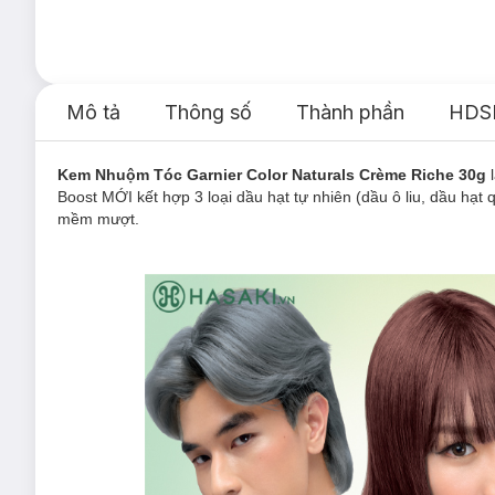
Mô tả
Thông số
Thành phần
HDS
Kem Nhuộm Tóc Garnier Color Naturals Crème Riche 30g
l
Boost MỚI kết hợp 3 loại dầu hạt tự nhiên (dầu ô liu, dầu hạ
mềm mượt.