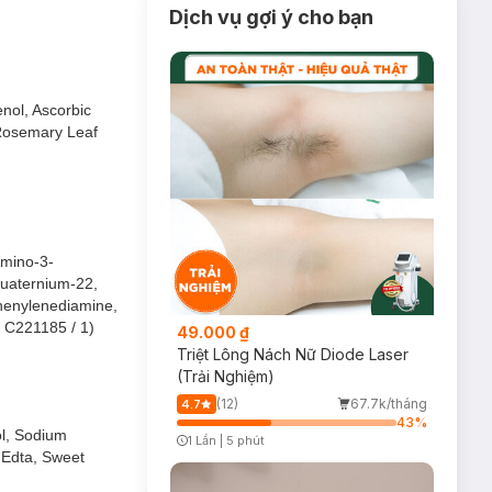
Dịch vụ gợi ý cho bạn
nol, Ascorbic
 Rosemary Leaf
Amino-3-
yquaternium-22,
Phenylenediamine,
. C221185 / 1)
49.000 ₫
Triệt Lông Nách Nữ Diode Laser
(Trải Nghiệm)
(12)
67.7k/tháng
4.7
43
%
ol, Sodium
1 Lần
|
5 phút
Timer Gray Icon
 Edta, Sweet