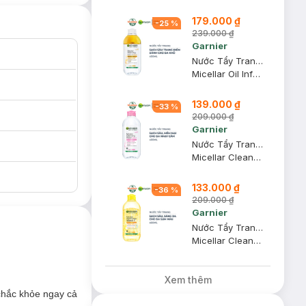
179.000 ₫
-
25
%
239.000 ₫
Garnier
Nước Tẩy Trang Garnier Làm Sạch Sâu Lớp Trang Điểm 400ml
Micellar Oil Infused Cleansing Water
139.000 ₫
-
33
%
209.000 ₫
Garnier
Nước Tẩy Trang Garnier Dành Cho Da Nhạy Cảm 400ml
Micellar Cleansing Water For Sensitive Skin
133.000 ₫
-
36
%
209.000 ₫
Garnier
Nước Tẩy Trang Garnier Vitamin C Làm Sáng Da 400ml
Micellar Cleansing Water Vitamin C
Xem thêm
chắc khỏe ngay cả