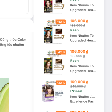
Kem Nhuộm Tóc Reen Phủ Bạc Thảo Dược Màu Nâu Đen 120g
Upgraded Heukmobichaek Oriental Hair Dye Cream - Dark Brown
106.000 ₫
-
42
%
183.000 ₫
Reen
Kem Nhuộm Tóc Reen Phủ Bạc Thảo Dược Màu Nâu Tự Nhiên 120g
Công thức Color
Upgraded Heukmobichaek Oriental Hair Dye Cream - Natural Brown
dưỡng tóc nhuộm
106.000 ₫
-
42
%
183.000 ₫
Reen
Kem Nhuộm Tóc Reen Phủ Bạc Thảo Dược Màu Nâu Sáng 120g
Upgraded Heukmobichaek Oriental Hair Dye Cream - Light Brown
169.000 ₫
-
32
%
249.000 ₫
L'Oreal
Kem Nhuộm L'Oreal Dưỡng Tóc Sâu 6.1 Nâu Lạnh 172ml
Excellence Fashion Hair Color Cream #6.1 Beige Medium Brown