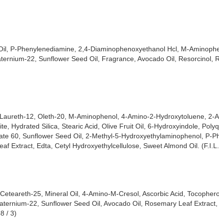
l Oil, P-Phenylenediamine, 2,4-Diaminophenoxyethanol Hcl, M-Aminophe
quaternium-22, Sunflower Seed Oil, Fragrance, Avocado Oil, Resorcinol,
4, Laureth-12, Oleth-20, M-Aminophenol, 4-Amino-2-Hydroxytoluene, 2-
e, Hydrated Silica, Stearic Acid, Olive Fruit Oil, 6-Hydroxyindole, Pol
sorbate 60, Sunflower Seed Oil, 2-Methyl-5-Hydroxyethylaminophenol, P-
af Extract, Edta, Cetyl Hydroxyethylcellulose, Sweet Almond Oil. (F.I.L
Ceteareth-25, Mineral Oil, 4-Amino-M-Cresol, Ascorbic Acid, Tocopher
uaternium-22, Sunflower Seed Oil, Avocado Oil, Rosemary Leaf Extract,
8 / 3)