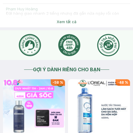
Phạm Huy Hoàng
Đặt hàng giao nhanh 2 tiếng nhưng đã gần nửa ngày rồi còn
chưa thấy giao
Xem tất cả
2026-03-20
Thích
0
Hasaki
Dạ chào bạn, Hasaki rất xin lỗi về trải nghiệm mua sắm chưa
tốt khiến bạn phiền lòng. Hasaki hiện đang bị quá tải đơn
hàng và Hasaki sẽ cố gắng giao đơn một cách sớm nhất.
Mong bạn thông cảm giúp Hasaki, bạn có thể chat với Hasaki
để được hỗ trợ thêm ạ.
2026-03-20
Thích
0
GỢI Ý DÀNH RIÊNG CHO BẠN
-
58
%
-
48
%