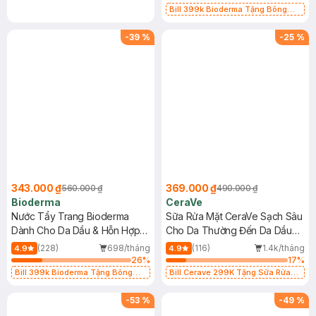
Bill 399k Bioderma Tặng Bông
Tẩy Trang Hộp 50 Miếng (SL có
hạn)
-
39
%
-
25
%
343.000 ₫
369.000 ₫
560.000 ₫
490.000 ₫
Bioderma
CeraVe
Nước Tẩy Trang Bioderma
Sữa Rửa Mặt CeraVe Sạch Sâu
Dành Cho Da Dầu & Hỗn Hợp
Cho Da Thường Đến Da Dầu
500ml
473ml
(228)
698/tháng
(116)
1.4k/tháng
4.9
4.9
26
%
17
%
Bill 399k Bioderma Tặng Bông
Bill Cerave 299K Tặng Sữa Rửa
Tẩy Trang Hộp 50 Miếng (SL có
Mặt Cerave 30ml (SL có hạn)
hạn)
-
53
%
-
49
%