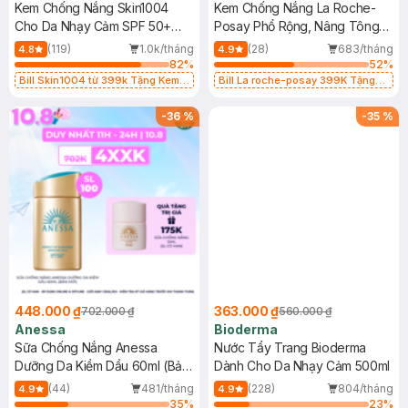
Kem Chống Nắng Skin1004
Kem Chống Nắng La Roche-
Cho Da Nhạy Cảm SPF 50+
Posay Phổ Rộng, Nâng Tông
50ml
Kiềm Dầu 50ml
(119)
1.0k/tháng
(28)
683/tháng
4.8
4.9
82
%
52
%
Bill Skin1004 từ 399k Tặng Kem
Bill La roche-posay 399K Tặng
Chống Nắng Cho Da Nhạy Cảm
Gel rửa mặt da dầu nhạy cảm 50ml
SPF 50+ 20ml (SL Có Hạn)
(SL có hạn)
-
36
%
-
35
%
448.000 ₫
363.000 ₫
702.000 ₫
560.000 ₫
Anessa
Bioderma
Sữa Chống Nắng Anessa
Nước Tẩy Trang Bioderma
Dưỡng Da Kiềm Dầu 60ml (Bản
Dành Cho Da Nhạy Cảm 500ml
Mới)
(44)
481/tháng
(228)
804/tháng
4.9
4.9
35
%
23
%