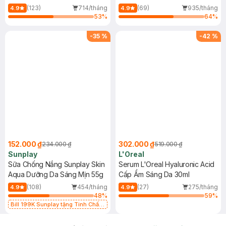
(Mới)
(123)
714/tháng
(69)
935/tháng
4.9
4.9
53
%
64
%
-
35
%
-
42
%
152.000 ₫
302.000 ₫
234.000 ₫
519.000 ₫
Sunplay
L'Oreal
Sữa Chống Nắng Sunplay Skin
Serum L'Oreal Hyaluronic Acid
Aqua Dưỡng Da Sáng Mịn 55g
Cấp Ẩm Sáng Da 30ml
(108)
454/tháng
(27)
275/tháng
4.9
4.9
48
%
59
%
Bill 199K Sunplay tặng Tinh Chất
Chống Nắng 7g trị giá 30K (SL có
hạn)