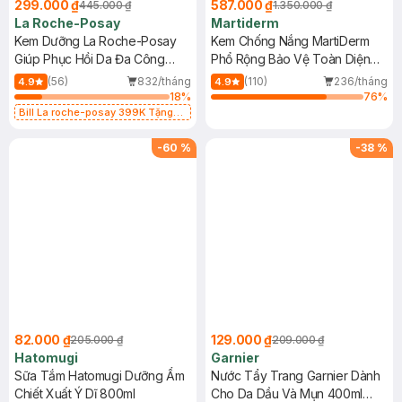
299.000 ₫
587.000 ₫
445.000 ₫
1.350.000 ₫
La Roche-Posay
Martiderm
Kem Dưỡng La Roche-Posay
Kem Chống Nắng MartiDerm
Giúp Phục Hồi Da Đa Công
Phổ Rộng Bảo Vệ Toàn Diện
Dụng 40ml
40ml
(56)
832/tháng
(110)
236/tháng
4.9
4.9
18
%
76
%
Bill La roche-posay 399K Tặng
Gel rửa mặt da dầu nhạy cảm 50ml
(SL có hạn)
-
60
%
-
38
%
82.000 ₫
129.000 ₫
205.000 ₫
209.000 ₫
Hatomugi
Garnier
Sữa Tắm Hatomugi Dưỡng Ẩm
Nước Tẩy Trang Garnier Dành
Chiết Xuất Ý Dĩ 800ml
Cho Da Dầu Và Mụn 400ml