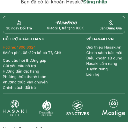
Bạn đã có tài khoản Hasaki?
Đăng nhập
return
nowfree
price
HỖ TRỢ KHÁCH HÀNG
VỀ HASAKI.VN
Hotline:
1800 6324
Giới thiệu Hasaki.vn
(Miễn phí , 08-22h kể cả T7, CN)
Chính sách bảo mật
Điều khoản sử dụng
Các câu hỏi thường gặp
Hasaki cẩm nang
Gửi yêu cầu hỗ trợ
Tuyển dụng
Hướng dẫn đặt hàng
Liên hệ
Phương thức thanh toán
Phương thức vận chuyển
Chính sách đổi trả
Synctives
Clinic
Dermahair
Mastige