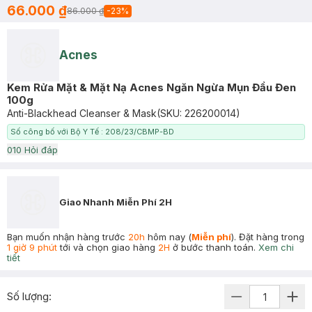
66.000 ₫
86.000 ₫
-
23
%
Acnes
Kem Rửa Mặt & Mặt Nạ Acnes Ngăn Ngừa Mụn Đầu Đen
100g
Anti-Blackhead Cleanser & Mask
(SKU:
226200014
)
Số công bố với Bộ Y Tế : 208/23/CBMP-BD
0
10
Hỏi đáp
Giao Nhanh Miễn Phí 2H
Bạn muốn nhận hàng trước
20h
hôm nay (
Miễn phí
). Đặt hàng trong
1 giờ 9 phút
tới và chọn giao hàng
2H
ở bước thanh toán.
Xem chi
tiết
Số lượng: