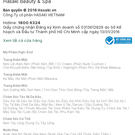
Hasaki Beauty & Spa
Bản quyền © 2016 Hasaki.vn
Công Ty cổ phần HASAKI VIETNAM
Hotline:
1800 6324
Giấy chứng nhận Đăng ký Kinh doanh số 0313612829 do Sở Kế
hoạch và Đầu tư Thành phố Hồ Chí Minh cấp ngày 13/01/2016
Xem tất cả cửa hàng
Mỹ Phẩm High-End
Trang Điểm Mặt
Kem Lót
/
Kem Nền
/
Phấn Nền
/
BB / CC Cream
/
Phấn Nước Cushion
/
Che Khuyết Điểm
/
Má Hồng
/
Tạo Khối / Highlight
/
Phấn Phủ
/
Xịt Khoá Makeup
Trang Điểm Mắt
Kẻ Mày
/
Kẻ Mắt
/
Phấn Mắt
/
Mascara
Trang Điểm Môi
Son Dưỡng Môi
/
Son Kem / Tint
/
Son Thỏi
/
Son Bóng
/
Tẩy Trang Mắt / Môi
Chăm Sóc Tóc Và Da Đầu
Dầu Gội Và Dầu Xả
/
Dầu Gội
/
Dầu Xả
/
Dầu Gội Khô
/
Dầu Gội Xả 2in1
/
Bộ Gội Xả
/
Tẩy Tế Bào Chết Da Đầu
/
Mặt Nạ / Kem Ủ Tóc
/
Serum / Dầu Dưỡng Tóc
/
Xịt Dưỡng Tóc
/
Thuốc Nhuộm Tóc
/
Sản Phẩm Tạo Kiểu Tóc
/
Dụng Cụ Chăm Sóc Tóc
/
Máy Sấy Tóc
/
Lược
/
Bộ Chăm Sóc Tóc
/
Phụ Kiện Tóc
Chăm Sóc Cơ Thể
Kem Tẩy Lông
/
Dụng Cụ Tẩy Lông
Nước Hoa
Nước Hoa Nữ
/
Nước Hoa Nam
/
Nước Hoa Cao Cấp
/
Xịt Thơm Toàn Thân
/