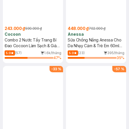
243.000 ₫
448.000 ₫
590.000 ₫
702.000 ₫
Cocoon
Anessa
Combo 2 Nước Tẩy Trang Bí
Sữa Chống Nắng Anessa Cho
Đao Cocoon Làm Sạch & Giảm
Da Nhạy Cảm & Trẻ Em 60ml
Dầu 500ml
(Mới)
(57)
1.6k/tháng
(23)
395/tháng
5.0
5.0
47
%
35
%
-
33
%
-
57
%