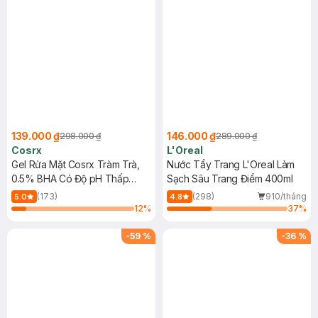
139.000 ₫
146.000 ₫
298.000 ₫
289.000 ₫
Cosrx
L'Oreal
Gel Rửa Mặt Cosrx Tràm Trà,
Nước Tẩy Trang L'Oreal Làm
0.5% BHA Có Độ pH Thấp
Sạch Sâu Trang Điểm 400ml
150ml
(173)
(298)
910/tháng
5.0
4.8
12
%
37
%
-
59
%
-
36
%