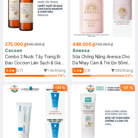
275.000 ₫
448.000 ₫
590.000 ₫
702.000 ₫
Cocoon
Anessa
Combo 2 Nước Tẩy Trang Bí
Sữa Chống Nắng Anessa Cho
Đao Cocoon Làm Sạch & Giảm
Da Nhạy Cảm & Trẻ Em 60ml
Dầu 500ml
(Mới)
(57)
1.4k/tháng
(23)
395/tháng
5.0
5.0
76
%
35
%
-
31
%
-
57
%