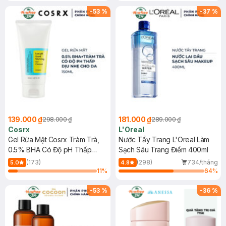
hạn)
-
53
%
-
37
%
139.000 ₫
181.000 ₫
298.000 ₫
289.000 ₫
Cosrx
L'Oreal
Gel Rửa Mặt Cosrx Tràm Trà,
Nước Tẩy Trang L'Oreal Làm
0.5% BHA Có Độ pH Thấp
Sạch Sâu Trang Điểm 400ml
150ml
(173)
(298)
734/tháng
5.0
4.8
11
%
64
%
-
53
%
-
36
%