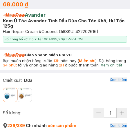
68.000 ₫
Avander
Kem Ủ Tóc Avander Tinh Dầu Dừa Cho Tóc Khô, Hư Tổn
125g
Hair Repair Cream #Coconut Oil
(SKU:
422202616
)
Số công bố với Bộ Y Tế : 004939/20/CBMP-HCM
Giao Nhanh Miễn Phí 2H
Bạn muốn nhận hàng trước
13h
hôm nay (
Miễn phí
). Đặt hàng trong
34 phút
tới và chọn giao hàng
2H
ở bước thanh toán.
Xem chi tiết
Xem thêm
Chiết xuất
:
Dừa
Số lượng:
236/339
Chi nhánh
còn sản phẩm
Xem thêm