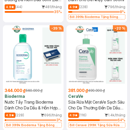
Mới)
(44)
481/tháng
(228)
796/tháng
4.9
4.9
35
%
8
%
Bill 399k Bioderma Tặng Bông
Tẩy Trang Hộp 50 Miếng (SL có
hạn)
-
39
%
-
22
%
344.000 ₫
381.000 ₫
560.000 ₫
490.000 ₫
Bioderma
CeraVe
Nước Tẩy Trang Bioderma
Sữa Rửa Mặt CeraVe Sạch Sâu
Dành Cho Da Dầu & Hỗn Hợp
Cho Da Thường Đến Da Dầu
500ml
473ml
(228)
696/tháng
(116)
1.4k/tháng
4.9
4.9
3
%
64
%
Bill 399k Bioderma Tặng Bông
Bill Cerave 299K Tặng Sữa Rửa
Tẩy Trang Hộp 50 Miếng (SL có
Mặt Cerave 30ml (SL có hạn)