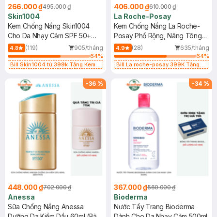
266.000 ₫
406.000 ₫
495.000 ₫
610.000 ₫
Skin1004
La Roche-Posay
Kem Chống Nắng Skin1004
Kem Chống Nắng La Roche-
Cho Da Nhạy Cảm SPF 50+
Posay Phổ Rộng, Nâng Tông
50ml
Kiềm Dầu 50ml
(119)
905/tháng
(28)
635/tháng
4.8
4.9
64
%
64
%
Bill Skin1004 từ 399k Tặng Kem
Bill La roche-posay 399K Tặng
Chống Nắng Cho Da Nhạy Cảm
Gel rửa mặt da dầu nhạy cảm 50ml
SPF 50+ 20ml (SL Có Hạn)
(SL có hạn)
-
36
%
-
34
%
448.000 ₫
367.000 ₫
702.000 ₫
560.000 ₫
Anessa
Bioderma
Sữa Chống Nắng Anessa
Nước Tẩy Trang Bioderma
Dưỡng Da Kiềm Dầu 60ml (Bản
Dành Cho Da Nhạy Cảm 500ml