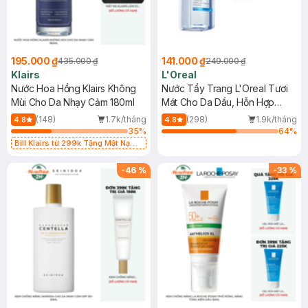
195.000 ₫
141.000 ₫
435.000 ₫
249.000 ₫
Klairs
L'Oreal
Nước Hoa Hồng Klairs Không
Nước Tẩy Trang L'Oreal Tươi
Mùi Cho Da Nhạy Cảm 180ml
Mát Cho Da Dầu, Hỗn Hợp
400ml
(148)
1.7k/tháng
(298)
1.9k/tháng
4.8
4.8
35
%
64
%
Bill Klairs từ 299k Tặng Mặt Nạ
Làm Dịu Da & Kiểm Soát Dầu Nhờn
25ml (SL Có Hạn)
-
46
%
-
33
%