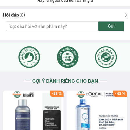
Hãy là người đầu tiên đánh giá
Hỏi đáp
(
0
)
Gửi
GỢI Ý DÀNH RIÊNG CHO BẠN
-
55
%
-
43
%