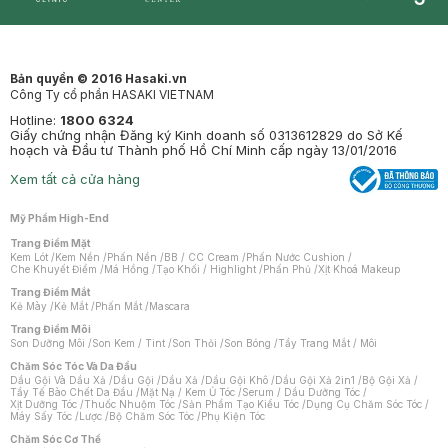
Synctives
Clinic
Dermahair
Mastige
Bản quyền © 2016 Hasaki.vn
Công Ty cổ phần HASAKI VIETNAM
Hotline:
1800 6324
Giấy chứng nhận Đăng ký Kinh doanh số 0313612829 do Sở Kế
hoạch và Đầu tư Thành phố Hồ Chí Minh cấp ngày 13/01/2016
Xem tất cả cửa hàng
Mỹ Phẩm High-End
Trang Điểm Mặt
Kem Lót
/
Kem Nền
/
Phấn Nền
/
BB / CC Cream
/
Phấn Nước Cushion
/
Che Khuyết Điểm
/
Má Hồng
/
Tạo Khối / Highlight
/
Phấn Phủ
/
Xịt Khoá Makeup
Trang Điểm Mắt
Kẻ Mày
/
Kẻ Mắt
/
Phấn Mắt
/
Mascara
Trang Điểm Môi
Son Dưỡng Môi
/
Son Kem / Tint
/
Son Thỏi
/
Son Bóng
/
Tẩy Trang Mắt / Môi
Chăm Sóc Tóc Và Da Đầu
Dầu Gội Và Dầu Xả
/
Dầu Gội
/
Dầu Xả
/
Dầu Gội Khô
/
Dầu Gội Xả 2in1
/
Bộ Gội Xả
/
Tẩy Tế Bào Chết Da Đầu
/
Mặt Nạ / Kem Ủ Tóc
/
Serum / Dầu Dưỡng Tóc
/
Xịt Dưỡng Tóc
/
Thuốc Nhuộm Tóc
/
Sản Phẩm Tạo Kiểu Tóc
/
Dụng Cụ Chăm Sóc Tóc
/
Máy Sấy Tóc
/
Lược
/
Bộ Chăm Sóc Tóc
/
Phụ Kiện Tóc
Chăm Sóc Cơ Thể