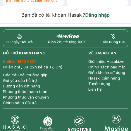
Bill 199K Sunplay tặng Tinh Chất
Chống Nắng 7g trị giá 30K (SL có
hạn)
Bạn đã có tài khoản Hasaki?
Đăng nhập
return
nowfree
price
HỖ TRỢ KHÁCH HÀNG
VỀ HASAKI.VN
Hotline:
1800 6324
Giới thiệu Hasaki.vn
(Miễn phí , 08-22h kể cả T7, CN)
Chính sách bảo mật
Điều khoản sử dụng
Các câu hỏi thường gặp
Hasaki cẩm nang
Gửi yêu cầu hỗ trợ
Tuyển dụng
Hướng dẫn đặt hàng
Liên hệ
Phương thức thanh toán
Phương thức vận chuyển
Chính sách đổi trả