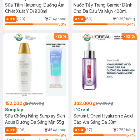
Sữa Tắm Hatomugi Dưỡng Ẩm
Nước Tẩy Trang Garnier Dành
Chiết Xuất Ý Dĩ 800ml
Cho Da Dầu Và Mụn 400ml
(Mới)
(123)
714/tháng
(69)
935/tháng
4.9
4.9
53
%
64
%
-
35
%
-
42
%
152.000 ₫
302.000 ₫
234.000 ₫
519.000 ₫
Sunplay
L'Oreal
Sữa Chống Nắng Sunplay Skin
Serum L'Oreal Hyaluronic Acid
Aqua Dưỡng Da Sáng Mịn 55g
Cấp Ẩm Sáng Da 30ml
(108)
454/tháng
(27)
275/tháng
4.9
4.9
48
%
57
%