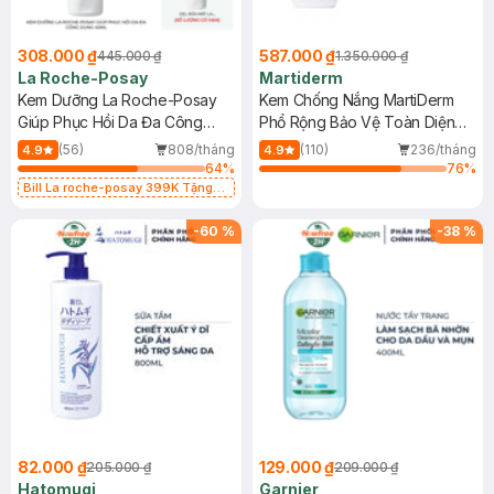
308.000 ₫
587.000 ₫
445.000 ₫
1.350.000 ₫
La Roche-Posay
Martiderm
Kem Dưỡng La Roche-Posay
Kem Chống Nắng MartiDerm
Giúp Phục Hồi Da Đa Công
Phổ Rộng Bảo Vệ Toàn Diện
Dụng 40ml
40ml
(56)
808/tháng
(110)
236/tháng
4.9
4.9
64
%
76
%
Bill La roche-posay 399K Tặng
Gel rửa mặt da dầu nhạy cảm 50ml
(SL có hạn)
-
60
%
-
38
%
82.000 ₫
129.000 ₫
205.000 ₫
209.000 ₫
Hatomugi
Garnier