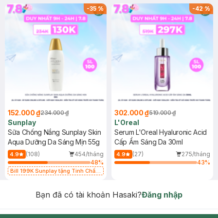
-
35
%
-
42
%
152.000 ₫
302.000 ₫
234.000 ₫
519.000 ₫
Sunplay
L'Oreal
Sữa Chống Nắng Sunplay Skin
Serum L'Oreal Hyaluronic Acid
Aqua Dưỡng Da Sáng Mịn 55g
Cấp Ẩm Sáng Da 30ml
(108)
454/tháng
(27)
275/tháng
4.9
4.9
48
%
43
%
Bill 199K Sunplay tặng Tinh Chất
Chống Nắng 7g trị giá 30K (SL có
hạn)
Bạn đã có tài khoản Hasaki?
Đăng nhập