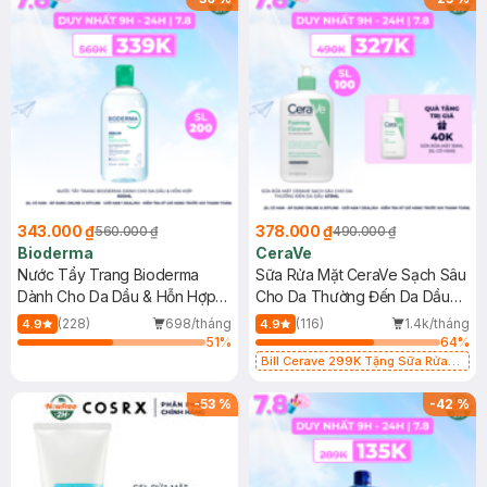
343.000 ₫
378.000 ₫
560.000 ₫
490.000 ₫
Bioderma
CeraVe
Nước Tẩy Trang Bioderma
Sữa Rửa Mặt CeraVe Sạch Sâu
Dành Cho Da Dầu & Hỗn Hợp
Cho Da Thường Đến Da Dầu
500ml
473ml
(228)
698/tháng
(116)
1.4k/tháng
4.9
4.9
51
%
64
%
Bill Cerave 299K Tặng Sữa Rửa
Mặt Cerave 30ml (SL có hạn)
-
53
%
-
42
%