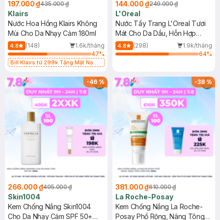
197.000 ₫
144.000 ₫
435.000 ₫
249.000 ₫
Klairs
L'Oreal
Nước Hoa Hồng Klairs Không
Nước Tẩy Trang L'Oreal Tươi
Mùi Cho Da Nhạy Cảm 180ml
Mát Cho Da Dầu, Hỗn Hợp
400ml
(148)
1.6k/tháng
(298)
1.9k/tháng
4.8
4.8
47
%
64
%
Bill Klairs từ 299k Tặng Mặt Nạ
Làm Dịu Da & Kiểm Soát Dầu Nhờn
25ml (SL Có Hạn)
-
46
%
-
38
%
266.000 ₫
381.000 ₫
495.000 ₫
610.000 ₫
Skin1004
La Roche-Posay
Kem Chống Nắng Skin1004
Kem Chống Nắng La Roche-
Cho Da Nhạy Cảm SPF 50+
Posay Phổ Rộng, Nâng Tông