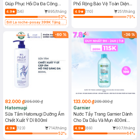
Giúp Phục Hồi Da Đa Công
Phổ Rộng Bảo Vệ Toàn Diện
Dụng 40ml
40ml
(56)
895/tháng
(110)
251/tháng
4.9
4.9
62
%
75
%
Bill La roche-posay 399K Tặng
Gel rửa mặt da dầu nhạy cảm 50ml
(SL có hạn)
-
60
%
-
36
%
82.000 ₫
133.000 ₫
205.000 ₫
209.000 ₫
Hatomugi
Garnier
Sữa Tắm Hatomugi Dưỡng Ẩm
Nước Tẩy Trang Garnier Dành
Chiết Xuất Ý Dĩ 800ml
Cho Da Dầu Và Mụn 400ml
(Mới)
(123)
714/tháng
(69)
907/tháng
4.9
4.9
52
%
64
%