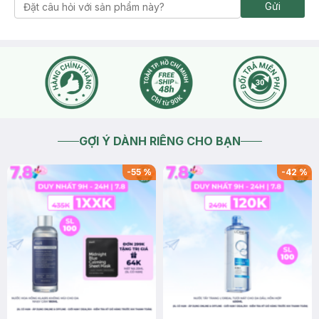
Gửi
GỢI Ý DÀNH RIÊNG CHO BẠN
-
55
%
-
42
%