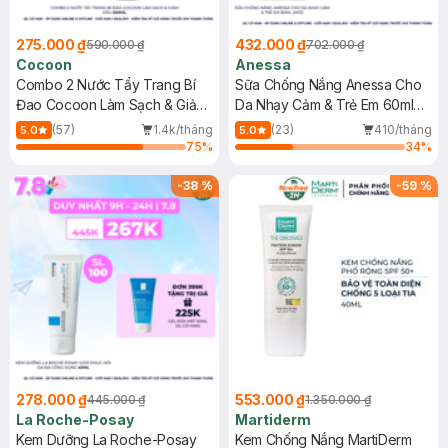
275.000 ₫
432.000 ₫
590.000 ₫
702.000 ₫
Cocoon
Anessa
Combo 2 Nước Tẩy Trang Bí
Sữa Chống Nắng Anessa Cho
Đao Cocoon Làm Sạch & Giảm
Da Nhạy Cảm & Trẻ Em 60ml
Dầu 500ml
(Mới)
(57)
1.4k/tháng
(23)
410/tháng
5.0
5.0
75
%
34
%
-
38
%
-
59
%
278.000 ₫
553.000 ₫
445.000 ₫
1.350.000 ₫
La Roche-Posay
Martiderm
Kem Dưỡng La Roche-Posay
Kem Chống Nắng MartiDerm