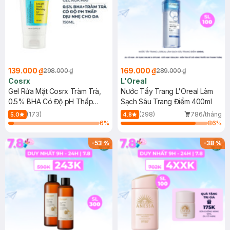
139.000 ₫
169.000 ₫
298.000 ₫
289.000 ₫
Cosrx
L'Oreal
Gel Rửa Mặt Cosrx Tràm Trà,
Nước Tẩy Trang L'Oreal Làm
0.5% BHA Có Độ pH Thấp
Sạch Sâu Trang Điểm 400ml
150ml
(173)
(298)
786/tháng
5.0
4.8
6
%
86
%
-
53
%
-
38
%