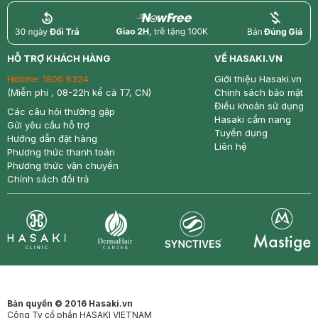
return
nowfree
price
HỖ TRỢ KHÁCH HÀNG
VỀ HASAKI.VN
Hotline:
1800 6324
Giới thiệu Hasaki.vn
(Miễn phí , 08-22h kể cả T7, CN)
Chính sách bảo mật
Điều khoản sử dụng
Các câu hỏi thường gặp
Hasaki cẩm nang
Gửi yêu cầu hỗ trợ
Tuyển dụng
Hướng dẫn đặt hàng
Liên hệ
Phương thức thanh toán
Phương thức vận chuyển
Chính sách đổi trả
Synctives
Clinic
Dermahair
Mastige
Bản quyền © 2016 Hasaki.vn
Công Ty cổ phần HASAKI VIETNAM