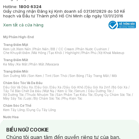
Hotline:
1800 6324
Giấy chứng nhận Đăng ký Kinh doanh số 0313612829 do Sở Kế
hoạch và Đầu tư Thành phố Hồ Chí Minh cấp ngày 13/01/2016
Xem tất cả cửa hàng
Mỹ Phẩm High-End
Trang Điểm Mặt
Kem Lót
/
Kem Nền
/
Phấn Nền
/
BB / CC Cream
/
Phấn Nước Cushion
/
Che Khuyết Điểm
/
Má Hồng
/
Tạo Khối / Highlight
/
Phấn Phủ
/
Xịt Khoá Makeup
Trang Điểm Mắt
Kẻ Mày
/
Kẻ Mắt
/
Phấn Mắt
/
Mascara
Trang Điểm Môi
Son Dưỡng Môi
/
Son Kem / Tint
/
Son Thỏi
/
Son Bóng
/
Tẩy Trang Mắt / Môi
Chăm Sóc Tóc Và Da Đầu
Dầu Gội Và Dầu Xả
/
Dầu Gội
/
Dầu Xả
/
Dầu Gội Khô
/
Dầu Gội Xả 2in1
/
Bộ Gội Xả
/
Tẩy Tế Bào Chết Da Đầu
/
Mặt Nạ / Kem Ủ Tóc
/
Serum / Dầu Dưỡng Tóc
/
Xịt Dưỡng Tóc
/
Thuốc Nhuộm Tóc
/
Sản Phẩm Tạo Kiểu Tóc
/
Dụng Cụ Chăm Sóc Tóc
/
Máy Sấy Tóc
/
Lược
/
Bộ Chăm Sóc Tóc
/
Phụ Kiện Tóc
Chăm Sóc Cơ Thể
Kem Tẩy Lông
/
Dụng Cụ Tẩy Lông
Nước Hoa
Nước Hoa Nữ
/
Nước Hoa Nam
/
Nước Hoa Cao Cấp
/
Xịt Thơm Toàn Thân
/
Nước Hoa Vùng Kín
Notice about cookies usage
BIỂU NGỮ COOKIE
Chăm Sóc Cá Nhân
Chúng tôi quan tâm đến quyền riêng tư của bạn.
Chống Muỗi
/
Khẩu Trang
/
Máy Massage
/
Mặt Nạ Xông Hơi
/
Nước Rửa Tay
/