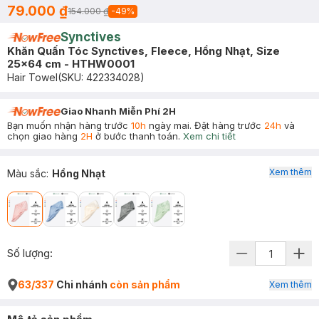
79.000 ₫
154.000 ₫
-
49
%
Synctives
Khăn Quấn Tóc Synctives, Fleece, Hồng Nhạt, Size
25x64 cm - HTHW0001
Hair Towel
(SKU:
422334028
)
Giao Nhanh Miễn Phí 2H
Bạn muốn nhận hàng trước
10h
ngày mai. Đặt hàng trước
24h
và
chọn giao hàng
2H
ở bước thanh toán.
Xem chi tiết
Xem thêm
Màu sắc
:
Hồng Nhạt
Số lượng:
63/337
Chi nhánh
còn sản phẩm
Xem thêm