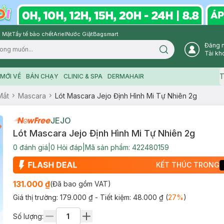
 Mặt
Tẩy tế bào chết
Ariel
Nước Giặt
Bagsmart
Đăng 
Search icon
Tài kh
T
MỚI VỀ
BÁN CHẠY
CLINIC & SPA
DERMAHAIR
Mắt
Mascara
Lót Mascara Jejo Định Hình Mi Tự Nhiên 2g
JEJO
Lót Mascara Jejo Định Hình Mi Tự Nhiên 2g
0
đánh giá
|
0
Hỏi đáp
|
Mã sản phẩm:
422480159
KẾT THÚC TRONG
131.000 ₫
(Đã bao gồm VAT)
Giá thị trường:
179.000 ₫
- Tiết kiệm:
48.000 ₫
(
27
%
)
Số lượng: