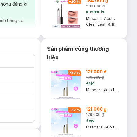
184.000 ₫
-
20
%
không đăng kí
230.000 ₫
australis
Mascara Australis Trong Suốt Dài Mi & Định Hình Chân Mày 8ml
ính hãng có
Clear Lash & Brow Extender
Sản phẩm cùng thương
hiệu
121.000 ₫
-
32
%
179.000 ₫
Jejo
Mascara Jejo Làm Cong Mi M01 Màu Đen 2.3g
121.000 ₫
-
32
%
179.000 ₫
Jejo
Mascara Jejo Làm Cong Mi M02 Màu Nâu 2.3g