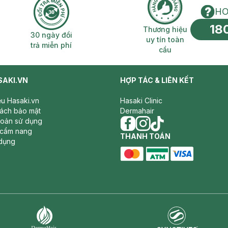
HO
18
n phí 2H
30 ngày đổi trả miễn phí
Thương hiệu uy 
Thương hiệu
30 ngày đổi
uy tín toàn
trả miễn phí
cầu
SAKI.VN
HỢP TÁC & LIÊN KẾT
iệu Hasaki.vn
Hasaki Clinic
sách bảo mật
Dermahair
hoản sử dụng
 cẩm nang
facebook
THANH TOÁN
instagram
tiktok
dụng
master card
ATM card
visa card