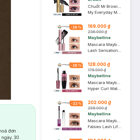
Chuốt Mi Browit Kéo Dài Và Cong Mi Dạng Đầu Lược 5.5g
My Everyday Mascara #Endless Night
169.000 ₫
-
29
%
238.000 ₫
Maybelline
Mascara Maybelline Tơi Dài Mi Không Giới Hạn 6ml (Mới)
Lash Sensational Sky High Waterproof Mascara Makeup
128.000 ₫
-
28
%
178.000 ₫
Maybelline
Mascara Maybelline Dài Mi và Cong Mi, Chuốt Mi Đen 9.2ml
Hyper Curl Waterproof Mascara
202.000 ₫
-
22
%
258.000 ₫
Maybelline
Mascara Maybelline Uốn Mi, Nâng Mi và Làm Dày Mi 8.6ml
Falsies Lash Lift Mascara
 hoá đơn
 ngày. 30