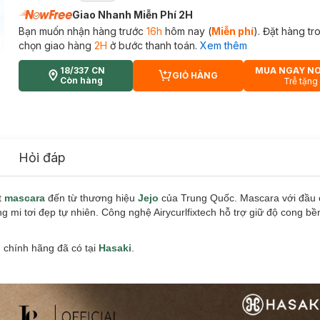
Giao Nhanh Miễn Phí 2H
Bạn muốn nhận hàng trước
16h
hôm nay (
Miễn phí
). Đặt hàng t
chọn giao hàng
2H
ở bước thanh toán.
Xem thêm
18/337 CN
MUA NGAY N
GIỎ HÀNG
CART PLUS ICON
Còn hàng
Trễ tặng
Hỏi đáp
t
mascara
đến từ thương hiệu
Jejo
của Trung Quốc. Mascara với đầu 
g mi tơi đẹp tự nhiên. Công nghệ Airycurlfixtech hỗ trợ giữ độ cong bề
g
chính hãng đã có tại
Hasaki
.