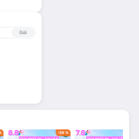
Gửi
%
-
59
%
-
39
%