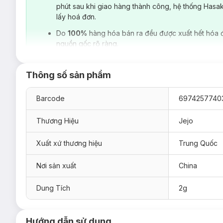
phút sau khi giao hàng thành công, hệ thống Hasa
lấy hoá đơn.
Do
100%
hàng hóa bán ra đều được xuất hết hóa 
nguồn gốc rõ ràng.
Thông số sản phẩm
Barcode
6974257740
Thương Hiệu
Jejo
Xuất xứ thương hiệu
Trung Quốc
Nơi sản xuất
China
Ưu thế nổi bật của Lót Mascara Jejo Định Hìn
Dung Tích
2g
Khoảng cách răng lược 0.5mm với độ rộng gần giống lôn
Đầu cọ siêu mảnh 1.9mm dễ dàng chải các sợi mi nhỏ c
Công nghệ định hình độc quyền Airycurlfixtech:
Hướng dẫn sử dụng