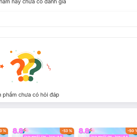
hẩm này chưa có đánh giá
n phẩm chưa có hỏi đáp
3
%
-
53
%
-
50