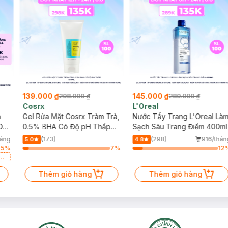
139.000 ₫
145.000 ₫
298.000 ₫
289.000 ₫
Cosrx
L'Oreal
h
Gel Rửa Mặt Cosrx Tràm Trà,
Nước Tẩy Trang L'Oreal Là
Da
0.5% BHA Có Độ pH Thấp
Sạch Sâu Trang Điểm 400ml
150ml
háng
(173)
(298)
916/thán
5.0
4.8
65
%
7
%
12
a
Thêm giỏ hàng
Thêm giỏ hàng