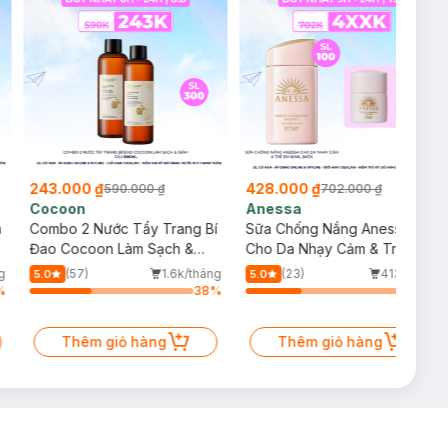
243.000 ₫
428.000 ₫
590.000 ₫
702.000 ₫
Cocoon
Anessa
m
Combo 2 Nước Tẩy Trang Bí
Sữa Chống Nắng Anessa
Đao Cocoon Làm Sạch &
Cho Da Nhạy Cảm & Trẻ Em
Giảm Dầu 500ml
60ml (Mới)
g
(57)
1.6k/tháng
(23)
413/tháng
5.0
5.0
%
38
%
34
%
Thêm giỏ hàng
Thêm giỏ hàng