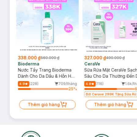
338.000 ₫
327.000 ₫
560.000 ₫
490.000 ₫
Bioderma
CeraVe
rma
Nước Tẩy Trang Bioderma
Sữa Rửa Mặt CeraVe Sạc
m
Dành Cho Da Dầu & Hỗn Hợp
Sâu Cho Da Thường Đến 
500ml
Dầu 473ml
/tháng
(228)
709/tháng
(116)
1.6k/t
4.9
4.9
40
%
25
%
Bill Cerave 299K Tặng Sữa Rử
Mặt Cerave 30ml (SL có hạn)
Thêm giỏ hàng
Thêm giỏ hàng