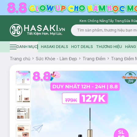
Kem Chống Nắng
Tẩy Trang
Sữa Rửa
Logo
DANH MỤC
HASAKI DEALS
HOT DEALS
THƯƠNG HIỆU
HÀNG 
Hamburger icon
Trang chủ
Sức Khỏe - Làm Đẹp
Trang Điểm
Trang Điểm 