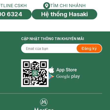
TLINE CSKH
TÌM CHI NHÁNH
HOTLINE CSKH
Tìm chi nhánh
00 6324
Hệ thống Hasaki
tín toàn cầu
CẬP NHẬT THÔNG TIN KHUYẾN MÃI
Đăng ký
Appstore icon
Goolge Play icon