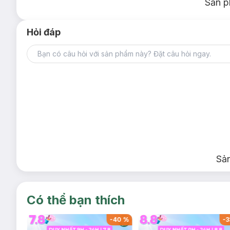
Sản p
Hỏi đáp
Sả
Có thể bạn thích
-
40
%
-
40
%
-
3