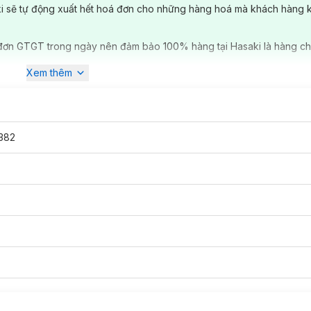
ki sẽ tự động xuất hết hoá đơn cho những hàng hoá mà khách hàng 
đơn GTGT trong ngày nên đảm bảo 100% hàng tại Hasaki là hàng ch
Xem thêm
382
h Mi Tự Nhiên:
g mi tự nhiên, lớp kem mịn bám đều lên từng sợi mi.
hăm sóc kỹ mi ở khoé mắt, đuôi mắt và mi dưới.