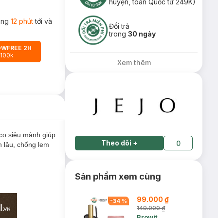
huyện, toàn Quốc từ 249K)
rong
12 phút
tới và
Đổi trả
trong
30 ngày
OWFREE 2H
 100k
Xem thêm
cọ siêu mảnh giúp
Theo dõi
+
0
n lâu, chống lem
Sản phẩm xem cùng
99.000 ₫
-
34
%
149.000 ₫
Browit