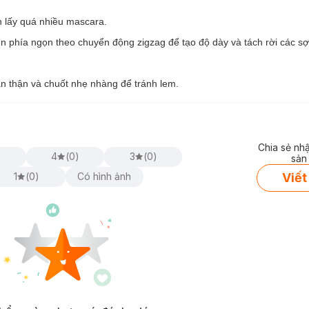
ớc và mồ hôi.
h lấy quá nhiều mascara.
lâu cho đôi mắt.
ên phía ngọn theo chuyển động zigzag để tạo độ dày và tách rời các sợ
bị xẹp.
ên.
 thận và chuốt nhẹ nhàng để tránh lem.
Chia sẻ nh
)
4
(
0
)
3
(
0
)
sản
Viết
1
(
0
)
Có hình ảnh
ình Mi Tự Nhiên:
ớt.
g