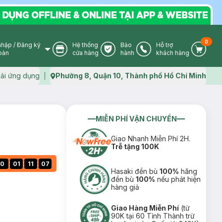
0
nhập
/
Đăng ký
Hệ thống
Bảo
Hỗ trợ
User Icon
Store Icon
Warranty Icon
Phone Icon
Cart I
oản
cửa hàng
hành
khách hàng
ải ứng dụng
Phường 8, Quận 10, Thành phố Hồ Chí Minh
Map icon
MIỄN PHÍ VẬN CHUYỂN
Giao Nhanh Miễn Phí 2H.
Trễ tặng 100K
:
:
:
0
01
11
06
Hasaki đền bù
100%
hãng
đền bù
100%
nếu phát hiện
hàng giả
Giao Hàng Miễn Phí
(từ
90K tại 60 Tỉnh Thành trừ