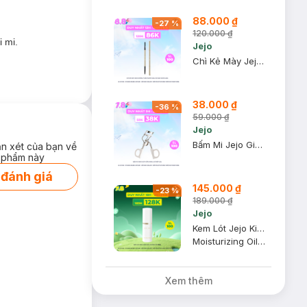
88.000 ₫
-
27
%
120.000 ₫
i mi.
Jejo
Chì Kẻ Mày Jejo Không Thấm Nước Màu C01 Xám Khói 0.02g
38.000 ₫
-
36
%
59.000 ₫
Jejo
Bấm Mi Jejo Giúp Uốn Cong, Giữ Nếp Lâu
ận xét của bạn về
 phẩm này
 đánh giá
145.000 ₫
-
23
%
189.000 ₫
Jejo
Kem Lót Jejo Kiềm Dầu Dưỡng Ẩm 15ml
Moisturizing Oil-Control Primer
Xem thêm