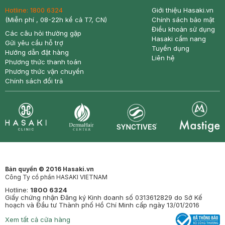
Hotline:
1800 6324
Giới thiệu Hasaki.vn
(Miễn phí , 08-22h kể cả T7, CN)
Chính sách bảo mật
Điều khoản sử dụng
Các câu hỏi thường gặp
Hasaki cẩm nang
Gửi yêu cầu hỗ trợ
Tuyển dụng
Hướng dẫn đặt hàng
Liên hệ
Phương thức thanh toán
Phương thức vận chuyển
Chính sách đổi trả
Synctives
Clinic
Dermahair
Mastige
Bản quyền © 2016 Hasaki.vn
Công Ty cổ phần HASAKI VIETNAM
Hotline:
1800 6324
Giấy chứng nhận Đăng ký Kinh doanh số 0313612829 do Sở Kế
hoạch và Đầu tư Thành phố Hồ Chí Minh cấp ngày 13/01/2016
Xem tất cả cửa hàng