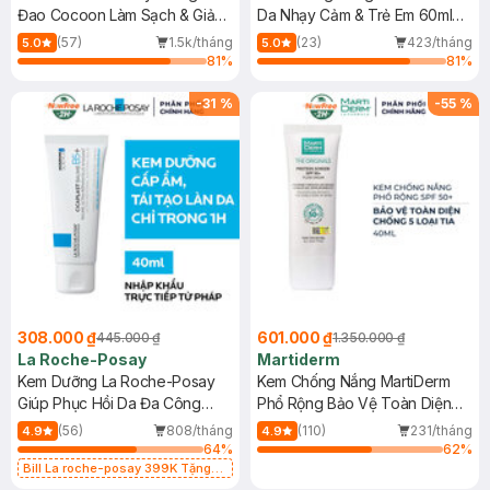
Đao Cocoon Làm Sạch & Giảm
Da Nhạy Cảm & Trẻ Em 60ml
Dầu 500ml
(Mới)
(57)
1.5k/tháng
(23)
423/tháng
5.0
5.0
81
%
81
%
-
31
%
-
55
%
308.000 ₫
601.000 ₫
445.000 ₫
1.350.000 ₫
La Roche-Posay
Martiderm
Kem Dưỡng La Roche-Posay
Kem Chống Nắng MartiDerm
Giúp Phục Hồi Da Đa Công
Phổ Rộng Bảo Vệ Toàn Diện
Dụng 40ml
40ml
(56)
808/tháng
(110)
231/tháng
4.9
4.9
64
%
62
%
Bill La roche-posay 399K Tặng
Gel rửa mặt da dầu nhạy cảm 50ml