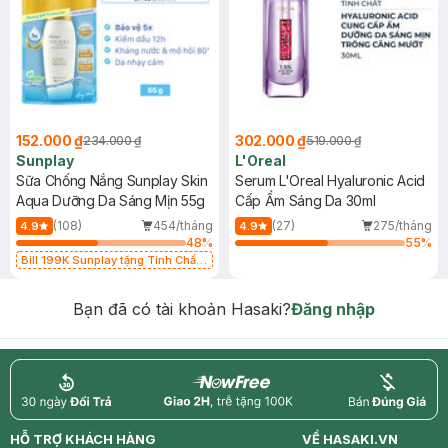
152.000 ₫
302.000 ₫
234.000 ₫
519.000 ₫
Sunplay
L'Oreal
Sữa Chống Nắng Sunplay Skin
Serum L'Oreal Hyaluronic Acid
Aqua Dưỡng Da Sáng Mịn 55g
Cấp Ẩm Sáng Da 30ml
(108)
454/tháng
(27)
275/tháng
4.9
4.9
48
%
55
%
Bill 199K Sunplay tặng Tinh Chất
Chống Nắng 7g trị giá 30K (SL có
hạn)
Bạn đã có tài khoản Hasaki?
Đăng nhập
return
nowfree
price
HỖ TRỢ KHÁCH HÀNG
VỀ HASAKI.VN