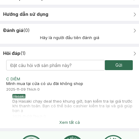
Hướng dẫn sử dụng
Đánh giá
(
0
)
Hãy là người đầu tiên đánh giá
Hỏi đáp
(
1
)
Gửi
C DIỄM
Mình mua tại cửa có ưu đãi không shop
2025-11-09
Thích
0
Hasaki
Dạ Hasaki chạy deal theo khung giờ, bạn kiểm tra lại giá trước
khi thanh toán. Bạn có thể báo cashier kiểm tra lại và giá giúp
bạn ạ
2025-11-09
Thích
0
Xem tất cả