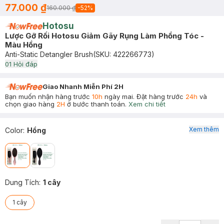
77.000 ₫
160.000 ₫
-
52
%
Hotosu
Lược Gỡ Rối Hotosu Giảm Gãy Rụng Làm Phồng Tóc -
Màu Hồng
Anti-Static Detangler Brush
(SKU:
422266773
)
0
1
Hỏi đáp
Giao Nhanh Miễn Phí 2H
Bạn muốn nhận hàng trước
10h
ngày mai. Đặt hàng trước
24h
và
chọn giao hàng
2H
ở bước thanh toán.
Xem chi tiết
Xem thêm
Color
:
Hồng
Dung Tích
:
1 cây
1 cây