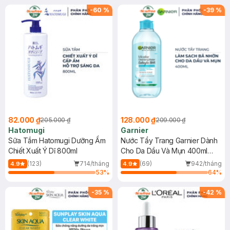
(SL có hạn)
-
60
%
-
39
%
82.000 ₫
128.000 ₫
205.000 ₫
209.000 ₫
Hatomugi
Garnier
Sữa Tắm Hatomugi Dưỡng Ẩm
Nước Tẩy Trang Garnier Dành
Chiết Xuất Ý Dĩ 800ml
Cho Da Dầu Và Mụn 400ml
(Mới)
(123)
714/tháng
(69)
942/tháng
4.9
4.9
53
%
64
%
-
35
%
-
42
%