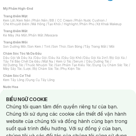
Mỹ Phẩm High-End
Trang Điểm Mặt
Kem Lót
/
Kem Nền
/
Phấn Nền
/
BB / CC Cream
/
Phấn Nước Cushion
/
Che Khuyết Điểm
/
Má Hồng
/
Tạo Khối / Highlight
/
Phấn Phủ
/
Xịt Khoá Makeup
Trang Điểm Mắt
Kẻ Mày
/
Kẻ Mắt
/
Phấn Mắt
/
Mascara
Trang Điểm Môi
Son Dưỡng Môi
/
Son Kem / Tint
/
Son Thỏi
/
Son Bóng
/
Tẩy Trang Mắt / Môi
Chăm Sóc Tóc Và Da Đầu
Dầu Gội Và Dầu Xả
/
Dầu Gội
/
Dầu Xả
/
Dầu Gội Khô
/
Dầu Gội Xả 2in1
/
Bộ Gội Xả
/
Tẩy Tế Bào Chết Da Đầu
/
Mặt Nạ / Kem Ủ Tóc
/
Serum / Dầu Dưỡng Tóc
/
Xịt Dưỡng Tóc
/
Thuốc Nhuộm Tóc
/
Sản Phẩm Tạo Kiểu Tóc
/
Dụng Cụ Chăm Sóc Tóc
/
Máy Sấy Tóc
/
Lược
/
Bộ Chăm Sóc Tóc
/
Phụ Kiện Tóc
Chăm Sóc Cơ Thể
Kem Tẩy Lông
/
Dụng Cụ Tẩy Lông
Nước Hoa
Nước Hoa Nữ
/
Nước Hoa Nam
/
Nước Hoa Cao Cấp
/
Xịt Thơm Toàn Thân
/
Nước Hoa Vùng Kín
Notice about cookies usage
BIỂU NGỮ COOKIE
Chăm Sóc Cá Nhân
Chúng tôi quan tâm đến quyền riêng tư của bạn.
Chống Muỗi
/
Khẩu Trang
/
Máy Massage
/
Mặt Nạ Xông Hơi
/
Nước Rửa Tay
/
Sản Phẩm Chăm Sóc Khác
/
Bàn Chải Đánh Răng
/
Bàn Chải Điện
/
Chúng tôi sử dụng các cookie cần thiết để vận hành
Hỗ Trợ Trắng Răng
/
Kem Đánh Răng
/
Máy Tăm Nước
/
Nước Súc Miệng
/
Tăm / Chỉ Nha Khoa
/
Xịt Thơm Miệng
/
Dung Dịch Vệ Sinh
/
Dưỡng Vùng Kín
/
website của chúng tôi và đồng hành cùng bạn trong
Khăn Ướt Vệ Sinh Vùng Kín
/
Băng Vệ Sinh
/
Tampon
/
Bọt Cạo Râu
/
Dao Cạo Râu
/
Máy Cạo Râu
suốt quá trình điều hướng. Với sự đồng ý của bạn,
Vấn Đề Về Da
chúng tôi và các đối tác của chúng tôi cũng sử dụng
Da Dầu / Lỗ Chân Lông To
/
Da Khô / Mất Nước
/
Da Lão Hóa
/
Da Mụn
/