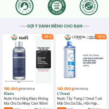
GỢI Ý DÀNH RIÊNG CHO BẠN
-
55
%
-
43
%
195.000 ₫
143.000 ₫
435.000 ₫
249.000 ₫
Klairs
L'Oreal
Nước Hoa Hồng Klairs Không
Nước Tẩy Trang L'Oreal Tươi
Mùi Cho Da Nhạy Cảm 180ml
Mát Cho Da Dầu, Hỗn Hợp
400ml