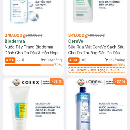
348.000 ₫
341.000 ₫
560.000 ₫
490.000 ₫
Bioderma
CeraVe
Nước Tẩy Trang Bioderma
Sữa Rửa Mặt CeraVe Sạch Sâu
Dành Cho Da Dầu & Hỗn Hợp
Cho Da Thường Đến Da Dầu
500ml
473ml
(228)
688/tháng
(116)
1.5k/tháng
4.9
4.9
73
%
89
%
Bill Cerave 299K Tặng Sữa Rửa
Mặt Cerave 30ml (SL có hạn)
-
53
%
-
37
%