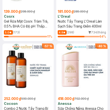
139.000 ₫
181.000 ₫
298.000 ₫
289.000 ₫
Cosrx
L'Oreal
Gel Rửa Mặt Cosrx Tràm Trà,
Nước Tẩy Trang L'Oreal Làm
0.5% BHA Có Độ pH Thấp
Sạch Sâu Trang Điểm 400ml
150ml
(173)
(298)
734/tháng
5.0
4.8
11
%
64
%
-
57
%
-
40
%
252.000 ₫
418.000 ₫
590.000 ₫
702.000 ₫
Cocoon
Anessa
Combo 2 Nước Tẩy Trang Bí
Sữa Chống Nắng Anessa Cho