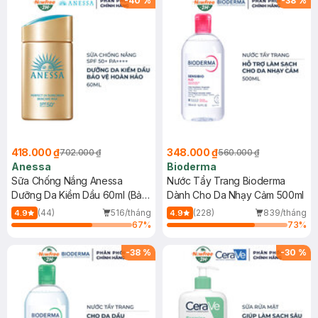
-
40
%
-
38
%
418.000 ₫
348.000 ₫
702.000 ₫
560.000 ₫
Anessa
Bioderma
Sữa Chống Nắng Anessa
Nước Tẩy Trang Bioderma
Dưỡng Da Kiềm Dầu 60ml (Bản
Dành Cho Da Nhạy Cảm 500ml
Mới)
(44)
516/tháng
(228)
839/tháng
4.9
4.9
67
%
73
%
-
38
%
-
30
%