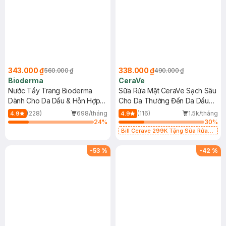
343.000 ₫
338.000 ₫
560.000 ₫
490.000 ₫
Bioderma
CeraVe
Nước Tẩy Trang Bioderma
Sữa Rửa Mặt CeraVe Sạch Sâu
Dành Cho Da Dầu & Hỗn Hợp
Cho Da Thường Đến Da Dầu
500ml
473ml
(228)
698/tháng
(116)
1.5k/tháng
4.9
4.9
24
%
30
%
Bill Cerave 299K Tặng Sữa Rửa
Mặt Cerave 30ml (SL có hạn)
-
53
%
-
42
%