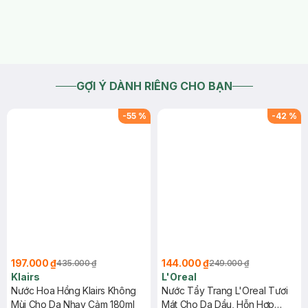
GỢI Ý DÀNH RIÊNG CHO BẠN
-
55
%
-
42
%
197.000 ₫
144.000 ₫
435.000 ₫
249.000 ₫
Klairs
L'Oreal
Nước Hoa Hồng Klairs Không
Nước Tẩy Trang L'Oreal Tươi
Mùi Cho Da Nhạy Cảm 180ml
Mát Cho Da Dầu, Hỗn Hợp