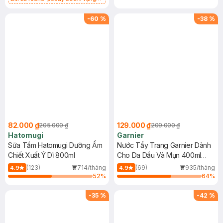
Gel rửa mặt da dầu nhạy cảm 50ml
(SL có hạn)
-
60
%
-
38
%
82.000 ₫
129.000 ₫
205.000 ₫
209.000 ₫
Hatomugi
Garnier
Sữa Tắm Hatomugi Dưỡng Ẩm
Nước Tẩy Trang Garnier Dành
Chiết Xuất Ý Dĩ 800ml
Cho Da Dầu Và Mụn 400ml
(Mới)
(123)
714/tháng
(69)
935/tháng
4.9
4.9
52
%
64
%
-
35
%
-
42
%