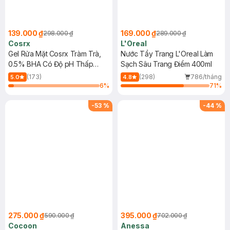
139.000 ₫
169.000 ₫
298.000 ₫
289.000 ₫
Cosrx
L'Oreal
Gel Rửa Mặt Cosrx Tràm Trà,
Nước Tẩy Trang L'Oreal Làm
0.5% BHA Có Độ pH Thấp
Sạch Sâu Trang Điểm 400ml
150ml
(173)
(298)
786/tháng
5.0
4.8
6
%
71
%
-
53
%
-
44
%
275.000 ₫
395.000 ₫
590.000 ₫
702.000 ₫
Cocoon
Anessa