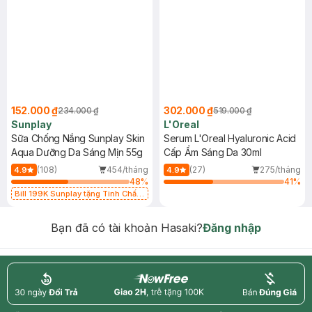
152.000 ₫
302.000 ₫
234.000 ₫
519.000 ₫
Sunplay
L'Oreal
Sữa Chống Nắng Sunplay Skin
Serum L'Oreal Hyaluronic Acid
Aqua Dưỡng Da Sáng Mịn 55g
Cấp Ẩm Sáng Da 30ml
(108)
454/tháng
(27)
275/tháng
4.9
4.9
48
%
41
%
Bill 199K Sunplay tặng Tinh Chất
Chống Nắng 7g trị giá 30K (SL có
hạn)
Bạn đã có tài khoản Hasaki?
Đăng nhập
return
nowfree
price