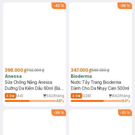
SPF 50+ 20ml (SL Có Hạn)
(SL có hạn)
-
43
%
-
38
%
398.000 ₫
347.000 ₫
702.000 ₫
560.000 ₫
Anessa
Bioderma
Sữa Chống Nắng Anessa
Nước Tẩy Trang Bioderma
Dưỡng Da Kiềm Dầu 60ml (Bản
Dành Cho Da Nhạy Cảm 500ml
Mới)
(44)
542/tháng
(228)
842/tháng
4.9
4.9
48
%
64
%
-
39
%
-
31
%