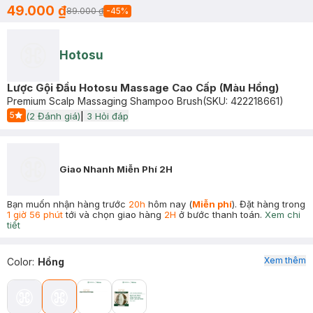
49.000 ₫
89.000 ₫
-
45
%
Hotosu
Lược Gội Đầu Hotosu Massage Cao Cấp (Màu Hồng)
Premium Scalp Massaging Shampoo Brush
(SKU:
422218661
)
5
(
2
Đánh giá)
|
3
Hỏi đáp
Start Icon
Giao Nhanh Miễn Phí 2H
Bạn muốn nhận hàng trước
20h
hôm nay (
Miễn phí
). Đặt hàng trong
1 giờ 56 phút
tới và chọn giao hàng
2H
ở bước thanh toán.
Xem chi
tiết
Xem thêm
Color
:
Hồng