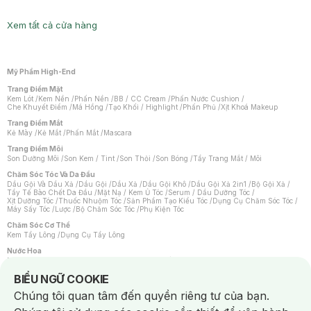
Xem tất cả cửa hàng
Mỹ Phẩm High-End
Trang Điểm Mặt
Kem Lót
/
Kem Nền
/
Phấn Nền
/
BB / CC Cream
/
Phấn Nước Cushion
/
Che Khuyết Điểm
/
Má Hồng
/
Tạo Khối / Highlight
/
Phấn Phủ
/
Xịt Khoá Makeup
Trang Điểm Mắt
Kẻ Mày
/
Kẻ Mắt
/
Phấn Mắt
/
Mascara
Trang Điểm Môi
Son Dưỡng Môi
/
Son Kem / Tint
/
Son Thỏi
/
Son Bóng
/
Tẩy Trang Mắt / Môi
Chăm Sóc Tóc Và Da Đầu
Dầu Gội Và Dầu Xả
/
Dầu Gội
/
Dầu Xả
/
Dầu Gội Khô
/
Dầu Gội Xả 2in1
/
Bộ Gội Xả
/
Tẩy Tế Bào Chết Da Đầu
/
Mặt Nạ / Kem Ủ Tóc
/
Serum / Dầu Dưỡng Tóc
/
Xịt Dưỡng Tóc
/
Thuốc Nhuộm Tóc
/
Sản Phẩm Tạo Kiểu Tóc
/
Dụng Cụ Chăm Sóc Tóc
/
Máy Sấy Tóc
/
Lược
/
Bộ Chăm Sóc Tóc
/
Phụ Kiện Tóc
Chăm Sóc Cơ Thể
Kem Tẩy Lông
/
Dụng Cụ Tẩy Lông
Nước Hoa
Nước Hoa Nữ
/
Nước Hoa Nam
/
Nước Hoa Cao Cấp
/
Xịt Thơm Toàn Thân
/
Nước Hoa Vùng Kín
Notice about cookies usage
BIỂU NGỮ COOKIE
Chăm Sóc Cá Nhân
Chúng tôi quan tâm đến quyền riêng tư của bạn.
Chống Muỗi
/
Khẩu Trang
/
Máy Massage
/
Mặt Nạ Xông Hơi
/
Nước Rửa Tay
/
Sản Phẩm Chăm Sóc Khác
/
Bàn Chải Đánh Răng
/
Bàn Chải Điện
/