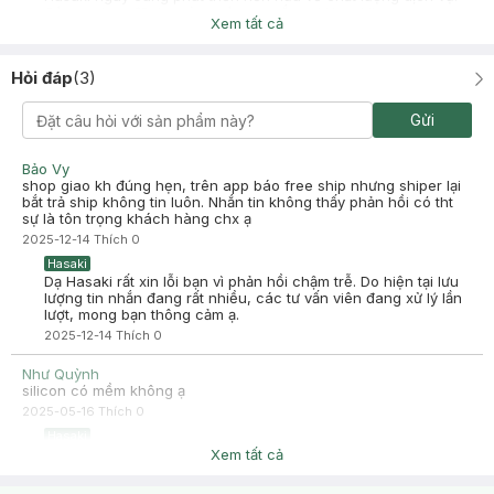
Cảm ơn bạn đã tin tưởng và mua sắm tại Hasaki!
Xem tất cả
Hỏi đáp
(
3
)
Uyen Nguyen
Đã mua hàng
Gửi
2025-02-26
Tạo bọt và gội sạch da đầu. Bạn nào có móng tay dài như mình
Bảo Vy
thỳ nên dùng, đừng gội bằng móng tay nhé hại da đầu lắm
shop giao kh đúng hẹn, trên app báo free ship nhưng shiper lại
bắt trả ship không tin luôn. Nhắn tin không thấy phản hồi có tht
sự là tôn trọng khách hàng chx ạ
2025-12-14
Thích
0
Hasaki
Dạ Hasaki rất xin lỗi bạn vì phản hồi chậm trễ. Do hiện tại lưu
lượng tin nhắn đang rất nhiều, các tư vấn viên đang xử lý lần
lượt, mong bạn thông cảm ạ.
2025-12-14
Thích
0
Như Quỳnh
silicon có mềm không ạ
2025-05-16
Thích
0
Hasaki
Dạ sản phẩm là Nhựa sinh học lúa mạch và cao su nhiệt dẻo
Xem tất cả
nên bạn có thể yên tâm và tham khảo ạ
2025-05-16
Thích
0