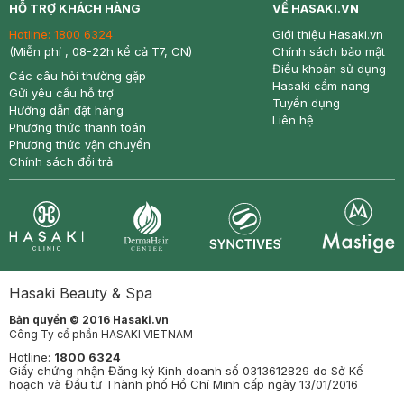
HỖ TRỢ KHÁCH HÀNG
VỀ HASAKI.VN
Hotline:
1800 6324
Giới thiệu Hasaki.vn
(Miễn phí , 08-22h kể cả T7, CN)
Chính sách bảo mật
Điều khoản sử dụng
Các câu hỏi thường gặp
Hasaki cẩm nang
Gửi yêu cầu hỗ trợ
Tuyển dụng
Hướng dẫn đặt hàng
Liên hệ
Phương thức thanh toán
Phương thức vận chuyển
Chính sách đổi trả
Synctives
Clinic
Dermahair
Mastige
Hasaki Beauty & Spa
Bản quyền © 2016 Hasaki.vn
Công Ty cổ phần HASAKI VIETNAM
Hotline:
1800 6324
Giấy chứng nhận Đăng ký Kinh doanh số 0313612829 do Sở Kế
hoạch và Đầu tư Thành phố Hồ Chí Minh cấp ngày 13/01/2016