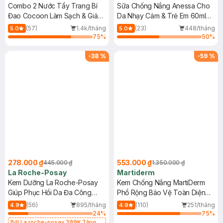
Combo 2 Nước Tẩy Trang Bí
Sữa Chống Nắng Anessa Cho
Đao Cocoon Làm Sạch & Giảm
Da Nhạy Cảm & Trẻ Em 60ml
Dầu 500ml
(Mới)
(57)
1.4k/tháng
(23)
448/tháng
5.0
5.0
75
%
50
%
-
38
%
-
59
%
278.000 ₫
553.000 ₫
445.000 ₫
1.350.000 ₫
La Roche-Posay
Martiderm
Kem Dưỡng La Roche-Posay
Kem Chống Nắng MartiDerm
Giúp Phục Hồi Da Đa Công
Phổ Rộng Bảo Vệ Toàn Diện
Dụng 40ml
40ml
(56)
895/tháng
(110)
251/tháng
4.9
4.9
24
%
75
%
Bill La roche-posay 399K Tặng