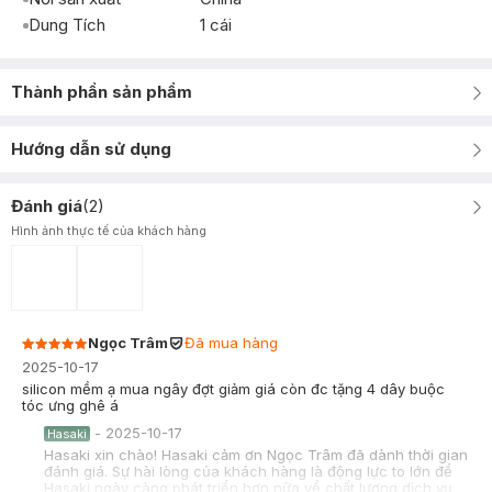
Dung Tích
1 cái
Thành phần sản phẩm
Hướng dẫn sử dụng
Đánh giá
(
2
)
Hình ảnh thực tế của khách hàng
Ngọc Trâm
Đã mua hàng
2025-10-17
silicon mềm ạ mua ngây đợt giảm giá còn đc tặng 4 dây buộc
tóc ưng ghê á
-
2025-10-17
Hasaki
Hasaki xin chào! Hasaki cảm ơn Ngọc Trâm đã dành thời gian
đánh giá. Sự hài lòng của khách hàng là động lực to lớn để
Hasaki ngày càng phát triển hơn nữa về chất lượng dịch vụ.