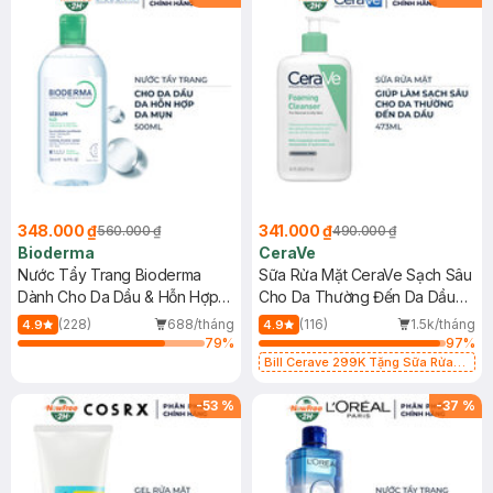
348.000 ₫
341.000 ₫
560.000 ₫
490.000 ₫
Bioderma
CeraVe
Nước Tẩy Trang Bioderma
Sữa Rửa Mặt CeraVe Sạch Sâu
Dành Cho Da Dầu & Hỗn Hợp
Cho Da Thường Đến Da Dầu
500ml
473ml
(228)
688/tháng
(116)
1.5k/tháng
4.9
4.9
79
%
97
%
Bill Cerave 299K Tặng Sữa Rửa
Mặt Cerave 30ml (SL có hạn)
-
53
%
-
37
%