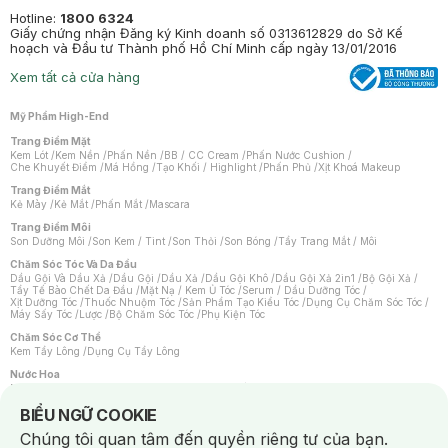
Hotline:
1800 6324
Giấy chứng nhận Đăng ký Kinh doanh số 0313612829 do Sở Kế
hoạch và Đầu tư Thành phố Hồ Chí Minh cấp ngày 13/01/2016
Xem tất cả cửa hàng
Mỹ Phẩm High-End
Trang Điểm Mặt
Kem Lót
/
Kem Nền
/
Phấn Nền
/
BB / CC Cream
/
Phấn Nước Cushion
/
Che Khuyết Điểm
/
Má Hồng
/
Tạo Khối / Highlight
/
Phấn Phủ
/
Xịt Khoá Makeup
Trang Điểm Mắt
Kẻ Mày
/
Kẻ Mắt
/
Phấn Mắt
/
Mascara
Trang Điểm Môi
Son Dưỡng Môi
/
Son Kem / Tint
/
Son Thỏi
/
Son Bóng
/
Tẩy Trang Mắt / Môi
Chăm Sóc Tóc Và Da Đầu
Dầu Gội Và Dầu Xả
/
Dầu Gội
/
Dầu Xả
/
Dầu Gội Khô
/
Dầu Gội Xả 2in1
/
Bộ Gội Xả
/
Tẩy Tế Bào Chết Da Đầu
/
Mặt Nạ / Kem Ủ Tóc
/
Serum / Dầu Dưỡng Tóc
/
Xịt Dưỡng Tóc
/
Thuốc Nhuộm Tóc
/
Sản Phẩm Tạo Kiểu Tóc
/
Dụng Cụ Chăm Sóc Tóc
/
Máy Sấy Tóc
/
Lược
/
Bộ Chăm Sóc Tóc
/
Phụ Kiện Tóc
Chăm Sóc Cơ Thể
Kem Tẩy Lông
/
Dụng Cụ Tẩy Lông
Nước Hoa
Nước Hoa Nữ
/
Nước Hoa Nam
/
Nước Hoa Cao Cấp
/
Xịt Thơm Toàn Thân
/
Nước Hoa Vùng Kín
Notice about cookies usage
BIỂU NGỮ COOKIE
Chăm Sóc Cá Nhân
Chúng tôi quan tâm đến quyền riêng tư của bạn.
Chống Muỗi
/
Khẩu Trang
/
Máy Massage
/
Mặt Nạ Xông Hơi
/
Nước Rửa Tay
/