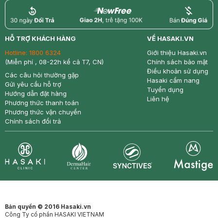
return
nowfree
price
HỖ TRỢ KHÁCH HÀNG
VỀ HASAKI.VN
Hotline:
1800 6324
Giới thiệu Hasaki.vn
(Miễn phí , 08-22h kể cả T7, CN)
Chính sách bảo mật
Điều khoản sử dụng
Các câu hỏi thường gặp
Hasaki cẩm nang
Gửi yêu cầu hỗ trợ
Tuyển dụng
Hướng dẫn đặt hàng
Liên hệ
Phương thức thanh toán
Phương thức vận chuyển
Chính sách đổi trả
Synctives
Clinic
Dermahair
Mastige
Bản quyền © 2016 Hasaki.vn
Công Ty cổ phần HASAKI VIETNAM