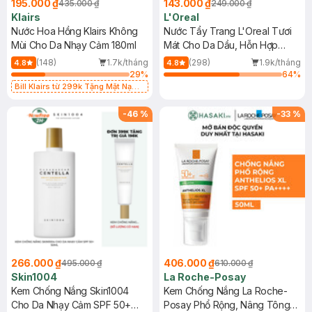
195.000 ₫
143.000 ₫
435.000 ₫
249.000 ₫
Klairs
L'Oreal
Nước Hoa Hồng Klairs Không
Nước Tẩy Trang L'Oreal Tươi
Mùi Cho Da Nhạy Cảm 180ml
Mát Cho Da Dầu, Hỗn Hợp
400ml
(148)
1.7k/tháng
(298)
1.9k/tháng
4.8
4.8
29
%
64
%
Bill Klairs từ 299k Tặng Mặt Nạ
Làm Dịu Da & Kiểm Soát Dầu Nhờn
25ml (SL Có Hạn)
-
46
%
-
33
%
266.000 ₫
406.000 ₫
495.000 ₫
610.000 ₫
Skin1004
La Roche-Posay
Kem Chống Nắng Skin1004
Kem Chống Nắng La Roche-
Cho Da Nhạy Cảm SPF 50+
Posay Phổ Rộng, Nâng Tông