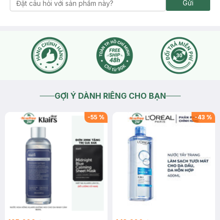
Gửi
GỢI Ý DÀNH RIÊNG CHO BẠN
-
55
%
-
43
%