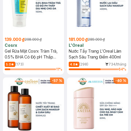
139.000 ₫
181.000 ₫
298.000 ₫
289.000 ₫
Cosrx
L'Oreal
Gel Rửa Mặt Cosrx Tràm Trà,
Nước Tẩy Trang L'Oreal Làm
0.5% BHA Có Độ pH Thấp
Sạch Sâu Trang Điểm 400ml
150ml
(173)
(298)
734/tháng
5.0
4.8
11
%
64
%
-
57
%
-
40
%