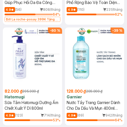
Giúp Phục Hồi Da Đa Công
Phổ Rộng Bảo Vệ Toàn Diện
Dụng 40ml
40ml
(56)
808/tháng
(110)
231/tháng
4.9
4.9
64
%
62
%
Bill La roche-posay 399K Tặng
Gel rửa mặt da dầu nhạy cảm 50ml
(SL có hạn)
-
60
%
-
39
%
82.000 ₫
128.000 ₫
205.000 ₫
209.000 ₫
Hatomugi
Garnier
Sữa Tắm Hatomugi Dưỡng Ẩm
Nước Tẩy Trang Garnier Dành
Chiết Xuất Ý Dĩ 800ml
Cho Da Dầu Và Mụn 400ml
(Mới)
(123)
714/tháng
(69)
942/tháng
4.9
4.9
53
%
64
%