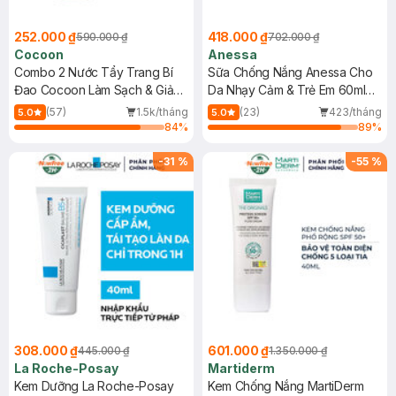
252.000 ₫
418.000 ₫
590.000 ₫
702.000 ₫
Cocoon
Anessa
Combo 2 Nước Tẩy Trang Bí
Sữa Chống Nắng Anessa Cho
Đao Cocoon Làm Sạch & Giảm
Da Nhạy Cảm & Trẻ Em 60ml
Dầu 500ml
(Mới)
(57)
1.5k/tháng
(23)
423/tháng
5.0
5.0
84
%
89
%
-
31
%
-
55
%
308.000 ₫
601.000 ₫
445.000 ₫
1.350.000 ₫
La Roche-Posay
Martiderm
Kem Dưỡng La Roche-Posay
Kem Chống Nắng MartiDerm