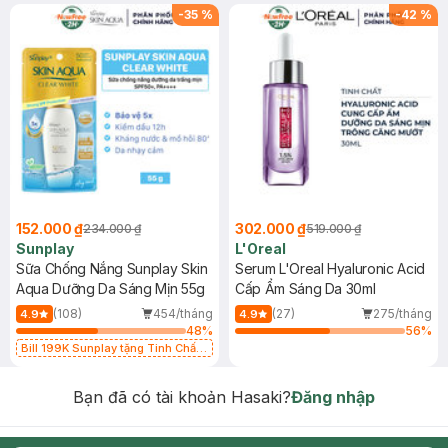
-
35
%
-
42
%
152.000 ₫
302.000 ₫
234.000 ₫
519.000 ₫
Sunplay
L'Oreal
Sữa Chống Nắng Sunplay Skin
Serum L'Oreal Hyaluronic Acid
Aqua Dưỡng Da Sáng Mịn 55g
Cấp Ẩm Sáng Da 30ml
(108)
454/tháng
(27)
275/tháng
4.9
4.9
48
%
56
%
Bill 199K Sunplay tặng Tinh Chất
Chống Nắng 7g trị giá 30K (SL có
hạn)
Bạn đã có tài khoản Hasaki?
Đăng nhập