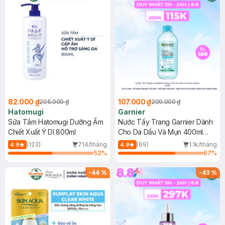
82.000 ₫
107.000 ₫
205.000 ₫
209.000 ₫
Hatomugi
Garnier
Sữa Tắm Hatomugi Dưỡng Ẩm
Nước Tẩy Trang Garnier Dành
Chiết Xuất Ý Dĩ 800ml
Cho Da Dầu Và Mụn 400ml
(Mới)
(123)
714/tháng
(69)
1.1k/tháng
4.9
4.9
52
%
67
%
-
44
%
-
43
%