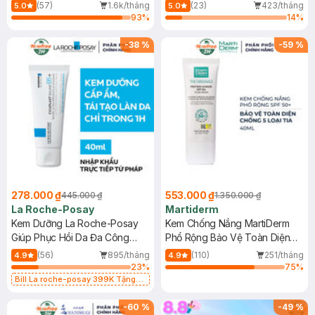
Dầu 500ml
(Mới)
(57)
1.6k/tháng
(23)
423/tháng
5.0
5.0
93
%
14
%
-
38
%
-
59
%
278.000 ₫
553.000 ₫
445.000 ₫
1.350.000 ₫
La Roche-Posay
Martiderm
Kem Dưỡng La Roche-Posay
Kem Chống Nắng MartiDerm
Giúp Phục Hồi Da Đa Công
Phổ Rộng Bảo Vệ Toàn Diện
Dụng 40ml
40ml
(56)
895/tháng
(110)
251/tháng
4.9
4.9
23
%
75
%
Bill La roche-posay 399K Tặng
Gel rửa mặt da dầu nhạy cảm 50ml
(SL có hạn)
-
60
%
-
49
%