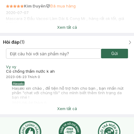
Kim Duyên
Đã mua hàng
2020-07-07
Mascara 2 Đầu Vacosi Làm Dài & Cong Mi , hàng rất ok tốt, giá
hợp lý
Xem tất cả
Hỏi đáp
(
1
)
Gửi
Vy vy
Có chống thấm nước k ah
2023-08-23
Thích
0
Hasaki
Hasaki xin chào , để tiện hỗ trợ hơn cho bạn , bạn nhấn nút
phần "chat với chúng tôi" cho mình biết thêm tình trạng da
bạn nhé !
2023-08-24
Thích
0
Xem tất cả