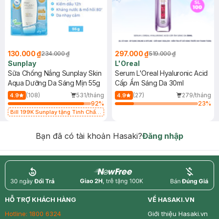
130.000 ₫
297.000 ₫
234.000 ₫
519.000 ₫
Sunplay
L'Oreal
Sữa Chống Nắng Sunplay Skin
Serum L'Oreal Hyaluronic Acid
Aqua Dưỡng Da Sáng Mịn 55g
Cấp Ẩm Sáng Da 30ml
(108)
531/tháng
(27)
279/tháng
4.9
4.9
92
%
23
%
Bill 199K Sunplay tặng Tinh Chất
Chống Nắng 7g trị giá 30K (SL có
hạn)
Bạn đã có tài khoản Hasaki?
Đăng nhập
return
nowfree
price
HỖ TRỢ KHÁCH HÀNG
VỀ HASAKI.VN
Hotline:
1800 6324
Giới thiệu Hasaki.vn