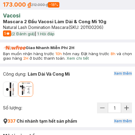
173.000 ₫
212.000 ₫
-
18
%
Vacosi
Mascara 2 Đầu Vacosi Làm Dài & Cong Mi 10g
Natural Lash Domination Mascara
(SKU:
201100206
)
5
(
2
Đánh giá)
|
1
Hỏi đáp
Start Icon
Giao Nhanh Miễn Phí 2H
Bạn muốn nhận hàng trước
10h
hôm nay. Đặt hàng trước
8h
và chọn
giao hàng
2H
ở bước thanh toán.
Xem chi tiết
Xem thêm
Công dụng
:
Làm Dài Và Cong Mi
Số lượng:
337
Chi nhánh tạm hết sản phẩm
Xem thêm