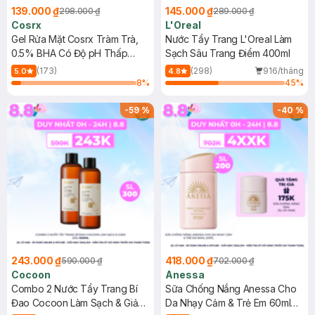
139.000 ₫
145.000 ₫
298.000 ₫
289.000 ₫
Cosrx
L'Oreal
Gel Rửa Mặt Cosrx Tràm Trà,
Nước Tẩy Trang L'Oreal Làm
0.5% BHA Có Độ pH Thấp
Sạch Sâu Trang Điểm 400ml
150ml
(173)
(298)
916/tháng
5.0
4.8
8
%
45
%
-
59
%
-
40
%
243.000 ₫
418.000 ₫
590.000 ₫
702.000 ₫
Cocoon
Anessa
Combo 2 Nước Tẩy Trang Bí
Sữa Chống Nắng Anessa Cho
Đao Cocoon Làm Sạch & Giảm
Da Nhạy Cảm & Trẻ Em 60ml