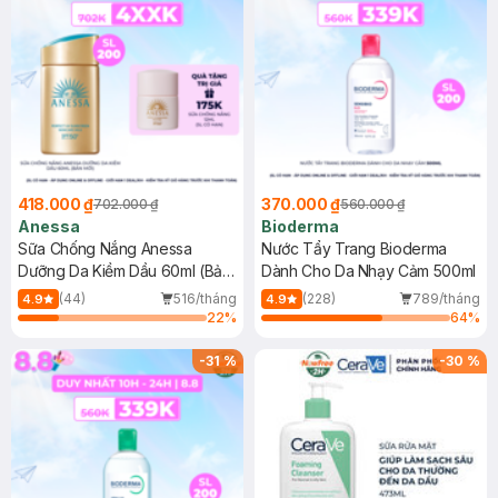
418.000 ₫
370.000 ₫
702.000 ₫
560.000 ₫
Anessa
Bioderma
Sữa Chống Nắng Anessa
Nước Tẩy Trang Bioderma
Dưỡng Da Kiềm Dầu 60ml (Bản
Dành Cho Da Nhạy Cảm 500ml
Mới)
(44)
516/tháng
(228)
789/tháng
4.9
4.9
22
%
64
%
-
31
%
-
30
%