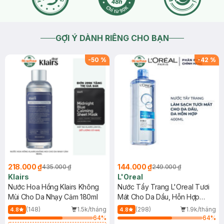
GỢI Ý DÀNH RIÊNG CHO BẠN
-
50
%
-
42
%
218.000 ₫
144.000 ₫
435.000 ₫
249.000 ₫
Klairs
L'Oreal
Nước Hoa Hồng Klairs Không
Nước Tẩy Trang L'Oreal Tươi
Mùi Cho Da Nhạy Cảm 180ml
Mát Cho Da Dầu, Hỗn Hợp
400ml
(148)
1.5k/tháng
(298)
1.9k/tháng
4.8
4.8
64
%
64
%