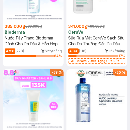
385.000 ₫
341.000 ₫
560.000 ₫
490.000 ₫
Bioderma
CeraVe
Nước Tẩy Trang Bioderma
Sữa Rửa Mặt CeraVe Sạch Sâu
Dành Cho Da Dầu & Hỗn Hợp
Cho Da Thường Đến Da Dầu
500ml
473ml
(228)
622/tháng
(116)
1.5k/tháng
4.9
4.9
64
%
17
%
Bill Cerave 299K Tặng Sữa Rửa
Mặt Cerave 30ml (SL có hạn)
-
53
%
-
50
%