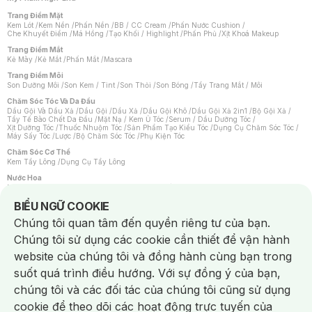
Trang Điểm Mặt
Kem Lót
/
Kem Nền
/
Phấn Nền
/
BB / CC Cream
/
Phấn Nước Cushion
/
Che Khuyết Điểm
/
Má Hồng
/
Tạo Khối / Highlight
/
Phấn Phủ
/
Xịt Khoá Makeup
Trang Điểm Mắt
Kẻ Mày
/
Kẻ Mắt
/
Phấn Mắt
/
Mascara
Trang Điểm Môi
Son Dưỡng Môi
/
Son Kem / Tint
/
Son Thỏi
/
Son Bóng
/
Tẩy Trang Mắt / Môi
Chăm Sóc Tóc Và Da Đầu
Dầu Gội Và Dầu Xả
/
Dầu Gội
/
Dầu Xả
/
Dầu Gội Khô
/
Dầu Gội Xả 2in1
/
Bộ Gội Xả
/
Tẩy Tế Bào Chết Da Đầu
/
Mặt Nạ / Kem Ủ Tóc
/
Serum / Dầu Dưỡng Tóc
/
Xịt Dưỡng Tóc
/
Thuốc Nhuộm Tóc
/
Sản Phẩm Tạo Kiểu Tóc
/
Dụng Cụ Chăm Sóc Tóc
/
Máy Sấy Tóc
/
Lược
/
Bộ Chăm Sóc Tóc
/
Phụ Kiện Tóc
Chăm Sóc Cơ Thể
Kem Tẩy Lông
/
Dụng Cụ Tẩy Lông
Nước Hoa
Nước Hoa Nữ
/
Nước Hoa Nam
/
Nước Hoa Cao Cấp
/
Xịt Thơm Toàn Thân
/
Nước Hoa Vùng Kín
Notice about cookies usage
BIỂU NGỮ COOKIE
Chăm Sóc Cá Nhân
Chúng tôi quan tâm đến quyền riêng tư của bạn.
Chống Muỗi
/
Khẩu Trang
/
Máy Massage
/
Mặt Nạ Xông Hơi
/
Nước Rửa Tay
/
Sản Phẩm Chăm Sóc Khác
/
Bàn Chải Đánh Răng
/
Bàn Chải Điện
/
Chúng tôi sử dụng các cookie cần thiết để vận hành
Hỗ Trợ Trắng Răng
/
Kem Đánh Răng
/
Máy Tăm Nước
/
Nước Súc Miệng
/
Tăm / Chỉ Nha Khoa
/
Xịt Thơm Miệng
/
Dung Dịch Vệ Sinh
/
Dưỡng Vùng Kín
/
website của chúng tôi và đồng hành cùng bạn trong
Khăn Ướt Vệ Sinh Vùng Kín
/
Băng Vệ Sinh
/
Tampon
/
Bọt Cạo Râu
/
Dao Cạo Râu
/
Máy Cạo Râu
suốt quá trình điều hướng. Với sự đồng ý của bạn,
Vấn Đề Về Da
chúng tôi và các đối tác của chúng tôi cũng sử dụng
Da Dầu / Lỗ Chân Lông To
/
Da Khô / Mất Nước
/
Da Lão Hóa
/
Da Mụn
/
Da Nhạy Cảm / Kích Ứng
/
Da Xỉn Màu
/
Thâm / Nám / Tàn Nhang
/
cookie để theo dõi các hoạt động trực tuyến của
Quầng Thâm & Bọng Mắt
/
Sẹo
/
Viêm Da Cơ Địa