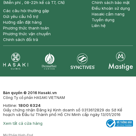
(Miễn phí , 08-22h kể cả T7, CN)
Chính sách bảo mật
Điều khoản sử dụng
Các câu hỏi thường gặp
Hasaki cẩm nang
Gửi yêu cầu hỗ trợ
Tuyển dụng
Hướng dẫn đặt hàng
Liên hệ
Phương thức thanh toán
Phương thức vận chuyển
Chính sách đổi trả
Synctives
Clinic
Dermahair
Mastige
Bản quyền © 2016 Hasaki.vn
Công Ty cổ phần HASAKI VIETNAM
Hotline:
1800 6324
Giấy chứng nhận Đăng ký Kinh doanh số 0313612829 do Sở Kế
hoạch và Đầu tư Thành phố Hồ Chí Minh cấp ngày 13/01/2016
Xem tất cả cửa hàng
Mỹ Phẩm High-End