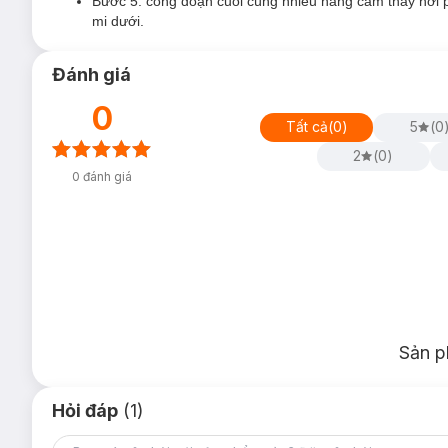
Bước 5: công đoạn cuối cùng nhiều nàng cảm thấy hơi 
mi dưới.
Đánh giá
0
Tất cả
(
0
)
5
(
0
2
(
0
)
0
đánh giá
Sản p
Hỏi đáp
(1)