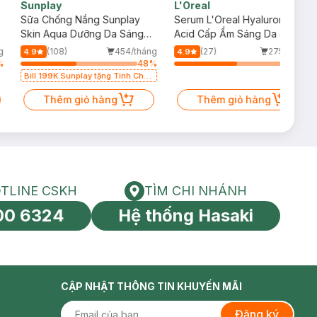
Sunplay
L'Oreal
Sữa Chống Nắng Sunplay
Serum L'Oreal Hyaluronic
Skin Aqua Dưỡng Da Sáng
Acid Cấp Ẩm Sáng Da 30ml
Mịn 55g
g
(108)
454/tháng
(27)
275/tháng
4.9
4.9
%
48
%
54
%
Bill 199K Sunplay tặng Tinh Chất
Chống Nắng 7g trị giá 30K (SL có
hạn)
Thêm giỏ hàng
Thêm giỏ hàng
TLINE CSKH
TÌM CHI NHÁNH
HOTLINE CSKH
Tìm chi nhánh
00 6324
Hệ thống Hasaki
tín toàn cầu
CẬP NHẬT THÔNG TIN KHUYẾN MÃI
Đăng ký