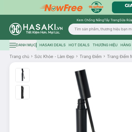
Kem Chống Nắng
Tẩy Trang
Sữa Rửa
Logo
DANH MỤC
HASAKI DEALS
HOT DEALS
THƯƠNG HIỆU
HÀNG 
Hamburger icon
Trang chủ
Sức Khỏe - Làm Đẹp
Trang Điểm
Trang Điểm 