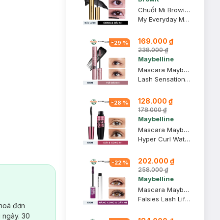
Chuốt Mi Browit Kéo Dài Và Cong Mi Dạng Đầu Lược 5.5g
My Everyday Mascara #Endless Night
169.000 ₫
-
29
%
238.000 ₫
Maybelline
Mascara Maybelline Tơi Dài Mi Không Giới Hạn 6ml (Mới)
Lash Sensational Sky High Waterproof Mascara Makeup
128.000 ₫
-
28
%
178.000 ₫
Maybelline
Mascara Maybelline Dài Mi và Cong Mi, Chuốt Mi Đen 9.2ml
Hyper Curl Waterproof Mascara
202.000 ₫
-
22
%
258.000 ₫
Maybelline
Mascara Maybelline Uốn Mi, Nâng Mi và Làm Dày Mi 8.6ml
Falsies Lash Lift Mascara
 hoá đơn
 ngày. 30