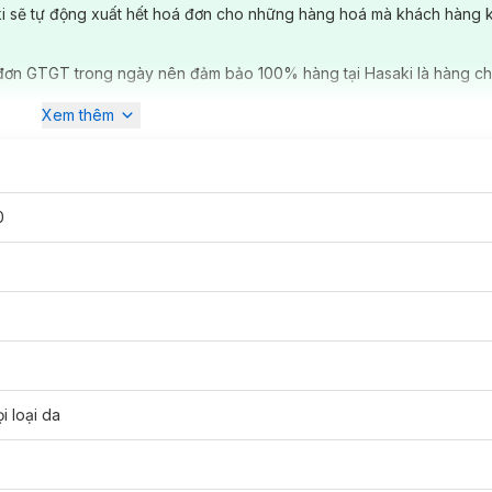
ki sẽ tự động xuất hết hoá đơn cho những hàng hoá mà khách hàng 
đơn GTGT trong ngày nên đảm bảo 100% hàng tại Hasaki là hàng ch
Xem thêm
sản phẩm mascara được yêu thích, đem đến hàng mi dày óng ả và khoẻ 
nên hiệu ứng mi dầy hơn, đậm hơn không bị nhoè và vón cục, giúp mi v
0
i loại da