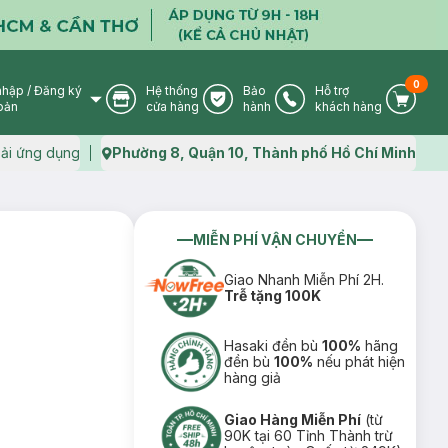
0
nhập
/
Đăng ký
Hệ thống
Bảo
Hỗ trợ
User Icon
Store Icon
Warranty Icon
Phone Icon
Cart I
oản
cửa hàng
hành
khách hàng
ải ứng dụng
Phường 8, Quận 10, Thành phố Hồ Chí Minh
Map icon
MIỄN PHÍ VẬN CHUYỂN
Giao Nhanh Miễn Phí 2H.
Trễ tặng 100K
Hasaki đền bù
100%
hãng
đền bù
100%
nếu phát hiện
hàng giả
Giao Hàng Miễn Phí
(từ
90K tại 60 Tỉnh Thành trừ