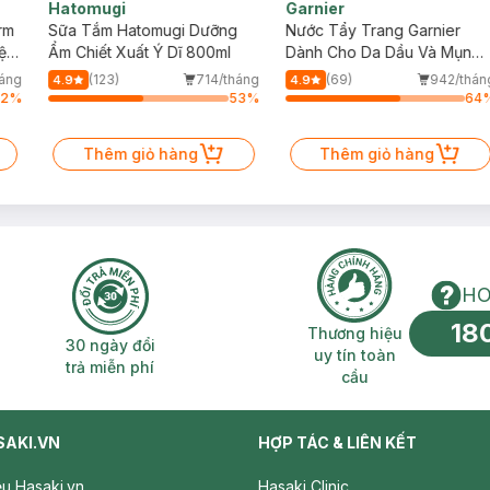
Hatomugi
Garnier
rm
Sữa Tắm Hatomugi Dưỡng
Nước Tẩy Trang Garnier
ện
Ẩm Chiết Xuất Ý Dĩ 800ml
Dành Cho Da Dầu Và Mụn
400ml (Mới)
háng
(123)
714/tháng
(69)
942/thán
4.9
4.9
62
%
53
%
64
Thêm giỏ hàng
Thêm giỏ hàng
HO
18
n phí 2H
30 ngày đổi trả miễn phí
Thương hiệu uy 
Thương hiệu
30 ngày đổi
uy tín toàn
trả miễn phí
cầu
SAKI.VN
HỢP TÁC & LIÊN KẾT
iệu Hasaki.vn
Hasaki Clinic