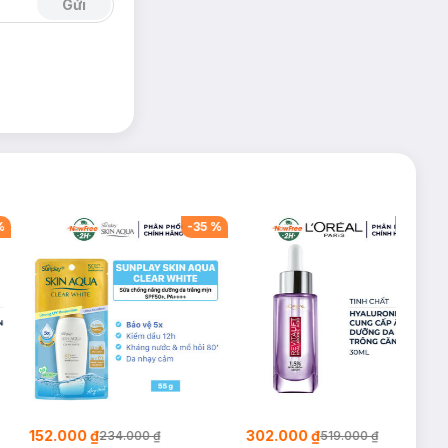
Gửi
%
-
35
%
-
42
%
152.000 ₫
302.000 ₫
234.000 ₫
519.000 ₫