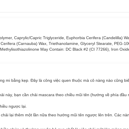
mer, Caprylic/Capric Triglyceride, Euphorbia Cerifera (Candelilla) Wa
a Cerifera (Carnauba) Wax, Triethanolamine, Glyceryl Stearate, PEG-10
, Methylisothiazolinone May Contain: DC Black #2 (CI 77266), Iron Oxid
 cùng thiết kế thông minh giúp chuốt đều từng sợi mi từ gốc đến ngọn.
uyến rũ.
ong mi bằng kẹp. Đây là công việc quen thuộc mà cô nàng nào cũng biế
hải này, bạn cần chải mascara theo chiều mũi tên (hướng về phía đầu 
hiều ngược lại.
chải lại thêm một lần nữa theo hướng mũi tên ngược lên trên. Các nà