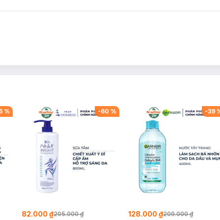
5
%
-
60
%
-
39
82.000 ₫
128.000 ₫
205.000 ₫
209.000 ₫