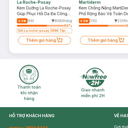
La Roche-Posay
Martiderm
a
Kem Dưỡng La Roche-Posay
Kem Chống Nắng MartiDe
ẻ Em
Giúp Phục Hồi Da Đa Công
Phổ Rộng Bảo Vệ Toàn Di
Dụng 40ml
40ml
/tháng
(56)
808/tháng
(110)
231/t
4.9
4.9
75
%
64
%
Bill La roche-posay 399K Tặng
Gel rửa mặt da dầu nhạy cảm
50ml (SL có hạn)
Thêm giỏ hàng
Thêm giỏ hàng
Thanh toán khi nhận hàng
Giao nhanh miễ
Thanh toán
Giao nhanh
khi nhận
miễn phí 2H
hàng
HỖ TRỢ KHÁCH HÀNG
VỀ HA
Giới th
Hotline:
1800 6324