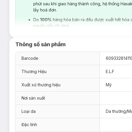
phút sau khi giao hàng thành công, hệ thống Hasa
lấy hoá đơn.
Do
100%
hàng hóa bán ra đều được xuất hết hóa 
Thông tin sản phẩm:
nguồn gốc rõ ràng.
Mineral Infused Mascara của e.l.f. là 1 trong những 
Công thức lâu phai, cọ chải bằng silicone độc đáo tạo 
Thông số sản phẩm
trong suốt cả ngày
Barcode
60933281411
Thương Hiệu
E.L.F
Xuất xứ thương hiệu
Mỹ
Nơi sản xuất
Loại da
Da thường/Mọ
Đặc tính