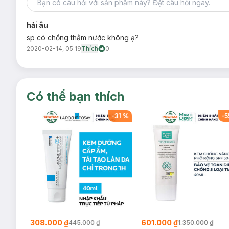
hải âu
sp có chống thắm nước không ạ?
2020-02-14, 05:19
Thích
0
Có thể bạn thích
-
40
%
-
31
%
-
5
308.000 ₫
601.000 ₫
445.000 ₫
1.350.000 ₫