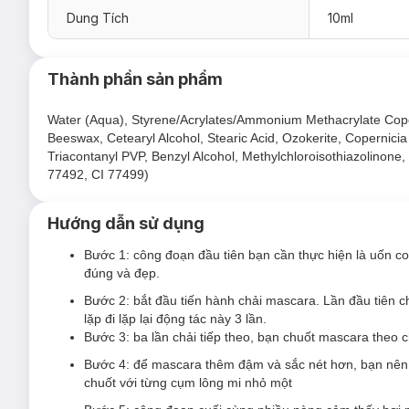
Dung Tích
10ml
Thành phần sản phẩm
Water (Aqua), Styrene/Acrylates/Ammonium Methacrylate Copoly
Beeswax, Cetearyl Alcohol, Stearic Acid, Ozokerite, Copernici
Triacontanyl PVP, Benzyl Alcohol, Methylchloroisothiazolinone
77492, CI 77499)
Sản phẩm với lông chổi được làm bằng chất liệu cao cấp
Hướng dẫn sử dụng
thao tác, bạn nhanh chóng có được hàng mi cong dày q
Bước 1: công đoạn đầu tiên bạn cần thực hiện là uốn c
đúng và đẹp.
Bước 2: bắt đầu tiến hành chải mascara. Lần đầu tiên c
lặp đi lặp lại động tác này 3 lần.
Bước 3: ba lần chải tiếp theo, bạn chuốt mascara theo c
Bước 4: để mascara thêm đậm và sắc nét hơn, bạn nên 
chuốt với từng cụm lông mi nhỏ một