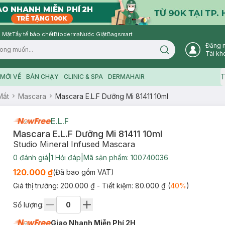
 Mặt
Tẩy tế bào chết
Bioderma
Nước Giặt
Bagsmart
Đăng 
Search icon
Tài kh
T
MỚI VỀ
BÁN CHẠY
CLINIC & SPA
DERMAHAIR
Mắt
Mascara
Mascara E.L.F Dưỡng Mi 81411 10ml
E.L.F
Mascara E.L.F Dưỡng Mi 81411 10ml
Studio Mineral Infused Mascara
0
đánh giá
|
1
Hỏi đáp
|
Mã sản phẩm:
100740036
120.000 ₫
(Đã bao gồm VAT)
Giá thị trường:
200.000 ₫
- Tiết kiệm:
80.000 ₫
(
40
%
)
Số lượng:
Giao Nhanh Miễn Phí 2H