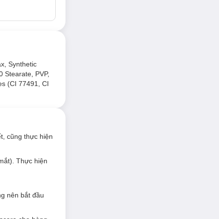
x, Synthetic
0 Stearate, PVP,
es (CI 77491, CI
 Chỉ sau một vài
t, cũng thực hiện
mắt). Thực hiện
ng nên bắt đầu