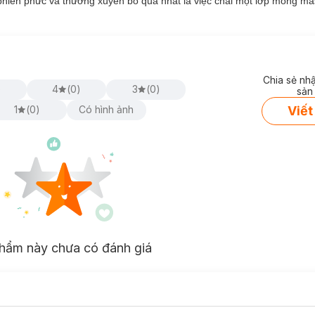
phiền phức và thường xuyên bỏ qua nhất là việc chải một lớp mỏng m
Chia sẻ nh
)
4
(
0
)
3
(
0
)
sản
Viết
1
(
0
)
Có hình ảnh
hẩm này chưa có đánh giá