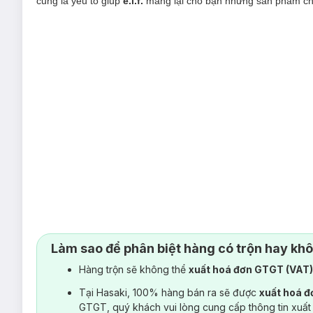
cũng là yêu tố giúp
e.l.f.
mang lại cho bạn những sản phẩm chấ
Làm sao để phân biệt hàng có trộn hay kh
Hàng trộn sẽ không thể
xuất hoá đơn GTGT (VAT
Tại Hasaki, 100% hàng bán ra sẽ được
xuất hoá 
GTGT, quý khách vui lòng cung cấp thông tin xuất