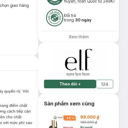
huyện, toàn Quốc từ 249K)
chọn giao hàng
Đổi trả
trong
30 ngày
Xem thêm
Theo dõi
+
124
ầy quyến rũ. Với
Sản phẩm xem cùng
trang điểm chất
ơng cách tiếp cận
iên cho chất
99.000 ₫
-
34
%
149.000 ₫
o với mức phí cao
Browit