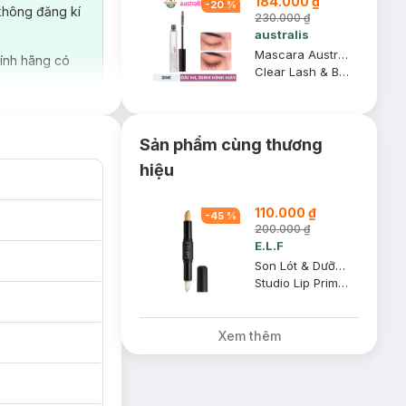
184.000 ₫
-
20
%
không đăng kí
230.000 ₫
australis
Mascara Australis Trong Suốt Dài Mi & Định Hình Chân Mày 8ml
ính hãng có
Clear Lash & Brow Extender
mạnh.
ẫn đẹp tự nhiên
Sản phẩm cùng thương
hiệu
110.000 ₫
-
45
%
200.000 ₫
E.L.F
Son Lót & Dưỡng Môi Căng Mọng
Studio Lip Primer & Plumper
Xem thêm