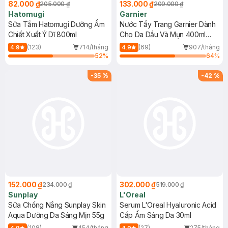
82.000 ₫
133.000 ₫
205.000 ₫
209.000 ₫
Hatomugi
Garnier
Sữa Tắm Hatomugi Dưỡng Ẩm
Nước Tẩy Trang Garnier Dành
Chiết Xuất Ý Dĩ 800ml
Cho Da Dầu Và Mụn 400ml
(Mới)
(123)
714/tháng
(69)
907/tháng
4.9
4.9
52
%
64
%
-
35
%
-
42
%
152.000 ₫
302.000 ₫
234.000 ₫
519.000 ₫
Sunplay
L'Oreal
Sữa Chống Nắng Sunplay Skin
Serum L'Oreal Hyaluronic Acid
Aqua Dưỡng Da Sáng Mịn 55g
Cấp Ẩm Sáng Da 30ml
(108)
454/tháng
(27)
275/tháng