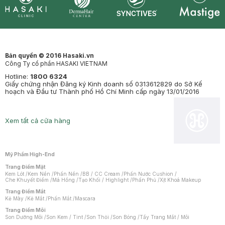
Synctives
Clinic
Dermahair
Mastige
Bản quyền © 2016 Hasaki.vn
Công Ty cổ phần HASAKI VIETNAM
Hotline:
1800 6324
Giấy chứng nhận Đăng ký Kinh doanh số 0313612829 do Sở Kế
hoạch và Đầu tư Thành phố Hồ Chí Minh cấp ngày 13/01/2016
Xem tất cả cửa hàng
Mỹ Phẩm High-End
Trang Điểm Mặt
Kem Lót
/
Kem Nền
/
Phấn Nền
/
BB / CC Cream
/
Phấn Nước Cushion
/
Che Khuyết Điểm
/
Má Hồng
/
Tạo Khối / Highlight
/
Phấn Phủ
/
Xịt Khoá Makeup
Trang Điểm Mắt
Kẻ Mày
/
Kẻ Mắt
/
Phấn Mắt
/
Mascara
Trang Điểm Môi
Son Dưỡng Môi
/
Son Kem / Tint
/
Son Thỏi
/
Son Bóng
/
Tẩy Trang Mắt / Môi