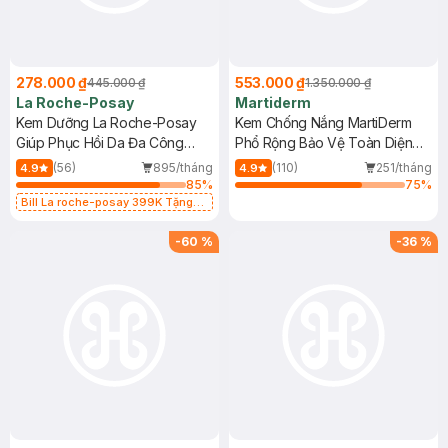
278.000 ₫
553.000 ₫
445.000 ₫
1.350.000 ₫
La Roche-Posay
Martiderm
Kem Dưỡng La Roche-Posay
Kem Chống Nắng MartiDerm
Giúp Phục Hồi Da Đa Công
Phổ Rộng Bảo Vệ Toàn Diện
Dụng 40ml
40ml
(56)
895/tháng
(110)
251/tháng
4.9
4.9
85
%
75
%
Bill La roche-posay 399K Tặng
Gel rửa mặt da dầu nhạy cảm 50ml
(SL có hạn)
-
60
%
-
36
%