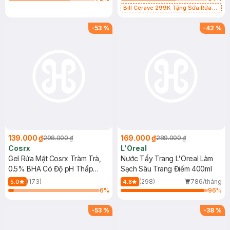
Bill Cerave 299K Tặng Sữa Rửa
Mặt Cerave 30ml (SL có hạn)
-
53
%
-
42
%
139.000 ₫
169.000 ₫
298.000 ₫
289.000 ₫
Cosrx
L'Oreal
Gel Rửa Mặt Cosrx Tràm Trà,
Nước Tẩy Trang L'Oreal Làm
0.5% BHA Có Độ pH Thấp
Sạch Sâu Trang Điểm 400ml
150ml
(173)
(298)
786/tháng
5.0
4.8
6
%
96
%
-
53
%
-
38
%