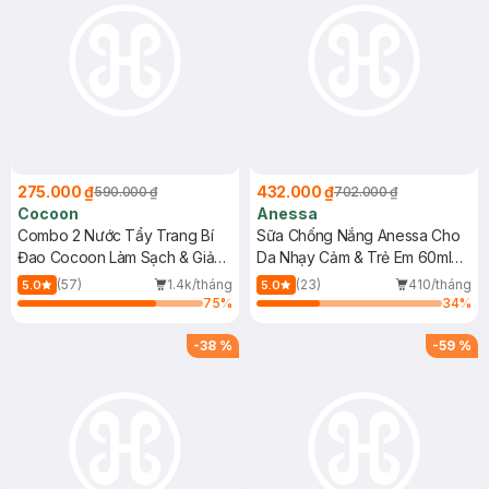
275.000 ₫
432.000 ₫
590.000 ₫
702.000 ₫
Cocoon
Anessa
Combo 2 Nước Tẩy Trang Bí
Sữa Chống Nắng Anessa Cho
Đao Cocoon Làm Sạch & Giảm
Da Nhạy Cảm & Trẻ Em 60ml
Dầu 500ml
(Mới)
(57)
1.4k/tháng
(23)
410/tháng
5.0
5.0
75
%
34
%
-
38
%
-
59
%