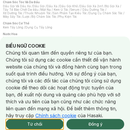
Chăm Sóc Tóc Và Da Đầu
Dầu Gội Và Dầu Xả
/
Dầu Gội
/
Dầu Xả
/
Dầu Gội Khô
/
Dầu Gội Xả 2in1
/
Bộ Gội Xả
/
Tẩy Tế Bào Chết Da Đầu
/
Mặt Nạ / Kem Ủ Tóc
/
Serum / Dầu Dưỡng Tóc
/
Xịt Dưỡng Tóc
/
Thuốc Nhuộm Tóc
/
Sản Phẩm Tạo Kiểu Tóc
/
Dụng Cụ Chăm Sóc Tóc
/
Máy Sấy Tóc
/
Lược
/
Bộ Chăm Sóc Tóc
/
Phụ Kiện Tóc
Chăm Sóc Cơ Thể
Kem Tẩy Lông
/
Dụng Cụ Tẩy Lông
Nước Hoa
Nước Hoa Nữ
/
Nước Hoa Nam
/
Nước Hoa Cao Cấp
/
Xịt Thơm Toàn Thân
/
Nước Hoa Vùng Kín
Notice about cookies usage
BIỂU NGỮ COOKIE
Chăm Sóc Cá Nhân
Chúng tôi quan tâm đến quyền riêng tư của bạn.
Chống Muỗi
/
Khẩu Trang
/
Máy Massage
/
Mặt Nạ Xông Hơi
/
Nước Rửa Tay
/
Sản Phẩm Chăm Sóc Khác
/
Bàn Chải Đánh Răng
/
Bàn Chải Điện
/
Chúng tôi sử dụng các cookie cần thiết để vận hành
Hỗ Trợ Trắng Răng
/
Kem Đánh Răng
/
Máy Tăm Nước
/
Nước Súc Miệng
/
Tăm / Chỉ Nha Khoa
/
Xịt Thơm Miệng
/
Dung Dịch Vệ Sinh
/
Dưỡng Vùng Kín
/
website của chúng tôi và đồng hành cùng bạn trong
Khăn Ướt Vệ Sinh Vùng Kín
/
Băng Vệ Sinh
/
Tampon
/
Bọt Cạo Râu
/
Dao Cạo Râu
/
Máy Cạo Râu
suốt quá trình điều hướng. Với sự đồng ý của bạn,
Vấn Đề Về Da
chúng tôi và các đối tác của chúng tôi cũng sử dụng
Da Dầu / Lỗ Chân Lông To
/
Da Khô / Mất Nước
/
Da Lão Hóa
/
Da Mụn
/
Da Nhạy Cảm / Kích Ứng
/
Da Xỉn Màu
/
Thâm / Nám / Tàn Nhang
/
cookie để theo dõi các hoạt động trực tuyến của
Quầng Thâm & Bọng Mắt
/
Sẹo
/
Viêm Da Cơ Địa
bạn, đề xuất nội dung và quảng cáo phù hợp với sở
Dụng Cụ / Phụ Kiện Chăm Sóc Da
Chat i
Bông Tẩy Trang
/
Khăn Lau Mặt Khô
/
Dụng Cụ / Máy Rửa Mặt
/
Máy Chăm Sóc Da
/
thích và ưu tiên của bạn cũng như các chức năng
Dụng Cụ Chăm Sóc Khác
liên quan đến mạng xã hội. Để biết thêm thông tin,
hãy truy cập
Chính sách cookie
của Hasaki.
NowFree 2H
Giao Nhanh Miễn Phí 2H
Xem chi tiết
Từ chối
Đồng ý
Mua online
246/337 CN CÒN SP
NowFree 2H trễ tặng 100k