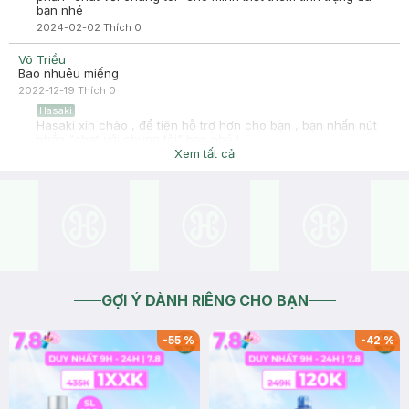
bạn nhé
2024-02-02
Thích
0
Võ Triều
Bao nhuêu miếng
2022-12-19
Thích
0
Hasaki
Hasaki xin chào , để tiện hỗ trợ hơn cho bạn , bạn nhấn nút
phần "chat với chúng tôi" bạn nhé !
Xem tất cả
2022-12-19
Thích
0
GỢI Ý DÀNH RIÊNG CHO BẠN
-
55
%
-
42
%