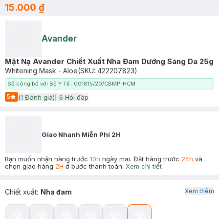
15.000 ₫
Avander
Mặt Nạ Avander Chiết Xuất Nha Đam Dưỡng Sáng Da 25g
Whitening Mask - Aloe
(SKU:
422207823
)
Số công bố với Bộ Y Tế : 001815/20/CBMP-HCM
5
(
1
Đánh giá)
|
6
Hỏi đáp
Start Icon
Giao Nhanh Miễn Phí 2H
Bạn muốn nhận hàng trước
10h
ngày mai. Đặt hàng trước
24h
và
chọn giao hàng
2H
ở bước thanh toán.
Xem chi tiết
Xem thêm
Chiết xuất
:
Nha đam