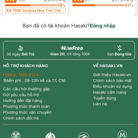
4.9
4.9
48
%
44
%
Bill 199K Sunplay tặng Tinh Chất
Chống Nắng 7g trị giá 30K (SL có
hạn)
Bạn đã có tài khoản Hasaki?
Đăng nhập
return
nowfree
price
HỖ TRỢ KHÁCH HÀNG
VỀ HASAKI.VN
Hotline:
1800 6324
Giới thiệu Hasaki.vn
(Miễn phí , 08-22h kể cả T7, CN)
Chính sách bảo mật
Điều khoản sử dụng
Các câu hỏi thường gặp
Hasaki cẩm nang
Gửi yêu cầu hỗ trợ
Tuyển dụng
Hướng dẫn đặt hàng
Liên hệ
Phương thức thanh toán
Phương thức vận chuyển
Chính sách đổi trả