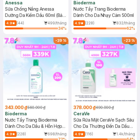
Anessa
Bioderma
Sữa Chống Nắng Anessa
Nước Tẩy Trang Bioderma
Dưỡng Da Kiềm Dầu 60ml (Bản
Dành Cho Da Nhạy Cảm 500ml
Mới)
(44)
499/tháng
(228)
832/tháng
4.9
4.9
34
%
62
%
-
39
%
-
23
%
343.000 ₫
378.000 ₫
560.000 ₫
490.000 ₫
Bioderma
CeraVe
Nước Tẩy Trang Bioderma
Sữa Rửa Mặt CeraVe Sạch Sâu
Dành Cho Da Dầu & Hỗn Hợp
Cho Da Thường Đến Da Dầu
500ml
473ml
(228)
698/tháng
(116)
1.4k/tháng
4.9
4.9
72
%
64
%