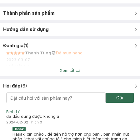
Thành phần sản phẩm
Hướng dẫn sử dụng
Đánh giá
(
1
)
Thanh Tùng
Đã mua hàng
2023-03-07
khá mát dịu
Xem tất cả
Hỏi đáp
(
6
)
Gửi
Bình Lê
da dầu dùng được không ạ
2024-02-02
Thích
0
Hasaki
Hasaki xin chào , để tiện hỗ trợ hơn cho bạn , bạn nhấn nút
phần "chat với chúng tôi" cho mình biết thêm tình trạng da