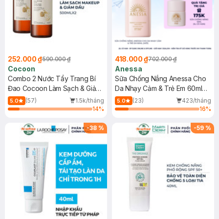
252.000 ₫
418.000 ₫
590.000 ₫
702.000 ₫
Cocoon
Anessa
Combo 2 Nước Tẩy Trang Bí
Sữa Chống Nắng Anessa Cho
Đao Cocoon Làm Sạch & Giảm
Da Nhạy Cảm & Trẻ Em 60ml
Dầu 500ml
(Mới)
(57)
1.5k/tháng
(23)
423/tháng
5.0
5.0
14
%
16
%
-
38
%
-
59
%