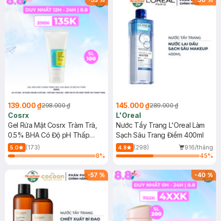
139.000 ₫
145.000 ₫
298.000 ₫
289.000 ₫
Cosrx
L'Oreal
Gel Rửa Mặt Cosrx Tràm Trà,
Nước Tẩy Trang L'Oreal Làm
0.5% BHA Có Độ pH Thấp
Sạch Sâu Trang Điểm 400ml
150ml
(173)
(298)
916/tháng
5.0
4.8
8
%
45
%
-
57
%
-
40
%