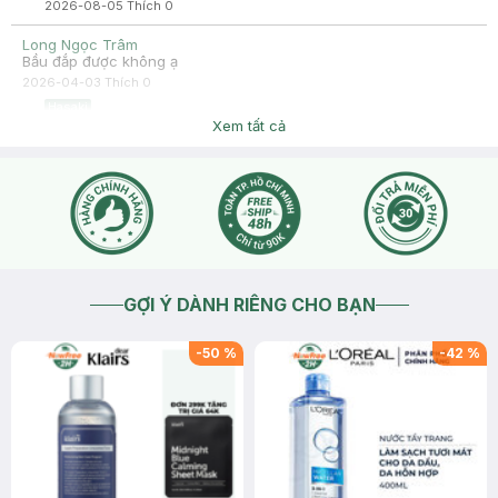
2026-08-05
Thích
0
Long Ngọc Trâm
Bầu đắp được không ạ
2026-04-03
Thích
0
Hasaki
Dạ trong giai đoạn mang thai hoặc đang cho con bú, bạn nên
Xem tất cả
cẩn thận khi sử dụng các loại mỹ phẩm chăm sóc da vì có thể
gây ảnh hưởng đến sức khỏe của mẹ và bé. Để an toàn cho
cả mẹ và bé, bạn nên lựa chọn các loại mỹ phẩm chăm sóc
da lành tính cũng như tham khảo ý kiến của các chuyên gia
hoặc bác sĩ trước khi sử dụng nhé.
2026-04-03
Thích
1
GỢI Ý DÀNH RIÊNG CHO BẠN
-
50
%
-
42
%