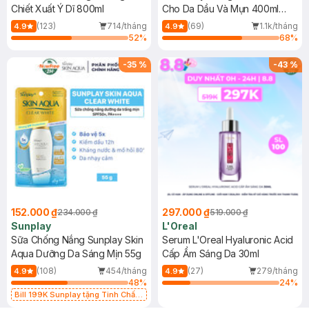
Chiết Xuất Ý Dĩ 800ml
Cho Da Dầu Và Mụn 400ml
(Mới)
(123)
714/tháng
(69)
1.1k/tháng
4.9
4.9
52
%
68
%
-
35
%
-
43
%
152.000 ₫
297.000 ₫
234.000 ₫
519.000 ₫
Sunplay
L'Oreal
Sữa Chống Nắng Sunplay Skin
Serum L'Oreal Hyaluronic Acid
Aqua Dưỡng Da Sáng Mịn 55g
Cấp Ẩm Sáng Da 30ml
(108)
454/tháng
(27)
279/tháng
4.9
4.9
48
%
24
%
Bill 199K Sunplay tặng Tinh Chất
Chống Nắng 7g trị giá 30K (SL có