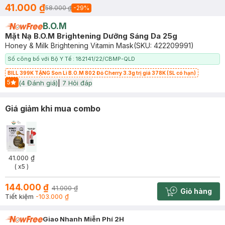
41.000 ₫
58.000 ₫
-
29
%
B.O.M
Mặt Nạ B.O.M Brightening Dưỡng Sáng Da 25g
Honey & Milk Brightening Vitamin Mask
(SKU:
422209991
)
Số công bố với Bộ Y Tế : 182141/22/CBMP-QLD
BILL 399K TẶNG Son Lì B.O.M 802 Đỏ Cherry 3.3g trị giá 378K (SL có hạn)
5
(
4
Đánh giá)
|
7
Hỏi đáp
Start Icon
Giá giảm khi mua combo
41.000 ₫
( x5 )
144.000 ₫
41.000 ₫
Giỏ hàng
Cart plus 
Tiết kiệm
-103.000 ₫
Giao Nhanh Miễn Phí 2H