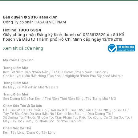
Bản quyền © 2016 Hasaki.vn
Công Ty cổ phần HASAKI VIETNAM
Hotline:
1800 6324
Giấy chứng nhận Đăng ký Kinh doanh số 0313612829 do Sở Kế
hoạch và Đầu tư Thành phố Hồ Chí Minh cấp ngày 13/01/2016
Xem tất cả cửa hàng
Mỹ Phẩm High-End
Trang Điểm Mặt
Kem Lót
/
Kem Nền
/
Phấn Nền
/
BB / CC Cream
/
Phấn Nước Cushion
/
Che Khuyết Điểm
/
Má Hồng
/
Tạo Khối / Highlight
/
Phấn Phủ
/
Xịt Khoá Makeup
Trang Điểm Mắt
Kẻ Mày
/
Kẻ Mắt
/
Phấn Mắt
/
Mascara
Trang Điểm Môi
Son Dưỡng Môi
/
Son Kem / Tint
/
Son Thỏi
/
Son Bóng
/
Tẩy Trang Mắt / Môi
Chăm Sóc Tóc Và Da Đầu
Dầu Gội Và Dầu Xả
/
Dầu Gội
/
Dầu Xả
/
Dầu Gội Khô
/
Dầu Gội Xả 2in1
/
Bộ Gội Xả
/
Tẩy Tế Bào Chết Da Đầu
/
Mặt Nạ / Kem Ủ Tóc
/
Serum / Dầu Dưỡng Tóc
/
Xịt Dưỡng Tóc
/
Thuốc Nhuộm Tóc
/
Sản Phẩm Tạo Kiểu Tóc
/
Dụng Cụ Chăm Sóc Tóc
/
Máy Sấy Tóc
/
Lược
/
Bộ Chăm Sóc Tóc
/
Phụ Kiện Tóc
Chăm Sóc Cơ Thể
Kem Tẩy Lông
/
Dụng Cụ Tẩy Lông