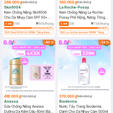
266.000 ₫
350.000 ₫
495.000 ₫
610.000 ₫
Skin1004
La Roche-Posay
Kem Chống Nắng Skin1004
Kem Chống Nắng La Roche-
Cho Da Nhạy Cảm SPF 50+
Posay Phổ Rộng, Nâng Tông
50ml
Kiềm Dầu 50ml
(119)
905/tháng
(28)
736/tháng
4.8
4.9
64
%
90
%
Bill Skin1004 từ 399k Tặng Kem
Bill La roche-posay 399K Tặng
Chống Nắng Cho Da Nhạy Cảm
Gel rửa mặt da dầu nhạy cảm 50ml
SPF 50+ 20ml (SL Có Hạn)
(SL có hạn)
-
40
%
-
34
%
418.000 ₫
370.000 ₫
702.000 ₫
560.000 ₫
Anessa
Bioderma
Sữa Chống Nắng Anessa
Nước Tẩy Trang Bioderma
Dưỡng Da Kiềm Dầu 60ml (Bản
Dành Cho Da Nhạy Cảm 500ml