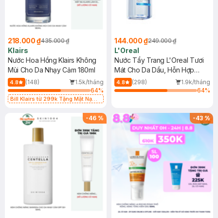
218.000 ₫
144.000 ₫
435.000 ₫
249.000 ₫
Klairs
L'Oreal
Nước Hoa Hồng Klairs Không
Nước Tẩy Trang L'Oreal Tươi
Mùi Cho Da Nhạy Cảm 180ml
Mát Cho Da Dầu, Hỗn Hợp
400ml
(148)
1.5k/tháng
(298)
1.9k/tháng
4.8
4.8
64
%
64
%
Bill Klairs từ 299k Tặng Mặt Nạ
Làm Dịu Da & Kiểm Soát Dầu Nhờn
25ml (SL Có Hạn)
-
46
%
-
43
%