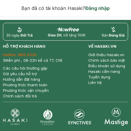
hạn)
Bạn đã có tài khoản Hasaki?
Đăng nhập
return
nowfree
price
HỖ TRỢ KHÁCH HÀNG
VỀ HASAKI.VN
Hotline:
1800 6324
Giới thiệu Hasaki.vn
(Miễn phí , 08-22h kể cả T7, CN)
Chính sách bảo mật
Điều khoản sử dụng
Các câu hỏi thường gặp
Hasaki cẩm nang
Gửi yêu cầu hỗ trợ
Tuyển dụng
Hướng dẫn đặt hàng
Liên hệ
Phương thức thanh toán
Phương thức vận chuyển
Chính sách đổi trả
Synctives
Clinic
Dermahair
Mastige