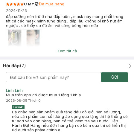
C MY
Đã mua hàng
2024-11-23
đắp sướng nên trữ ở nhà đắp luôn , mask này mỏng nhất trong
tất cả các mask mình từng dùng , đắp lâu không bị khô hút ẩm
ngược . có thấy da đủ ấm với căng bóng hơn nữa
Xem tất cả
Ngoc Anh Le Ng
Đã mua hàng
2024-08-12
Hỏi đáp
(
7
)
da mình peel image mụn đắp mask này giảm sưng phục hồi tốt,
nv tư vấn thành phần hoa cúc rau má khang viêm phục hồi, sẽ
mua lại
Gửi
Linh Linh
Mua trên app có được mua 1 tặng 1 kh ạ
2026-08-05
Thích
0
Hasaki
Dạ chào bạn,sản phẩm quà tặng đều có giới hạn số lượng,
nếu sản phẩm còn số lượng áp dụng quà tặng thì hệ thống sẽ
tự add vào đơn hàng, bạn có thể kiểm tra sau bước Tiến
Hành Đặt Hàng nếu đơn hàng bạn có kèm quà thì sẽ hiển thị
0đ dưới sản phẩm chính ạ