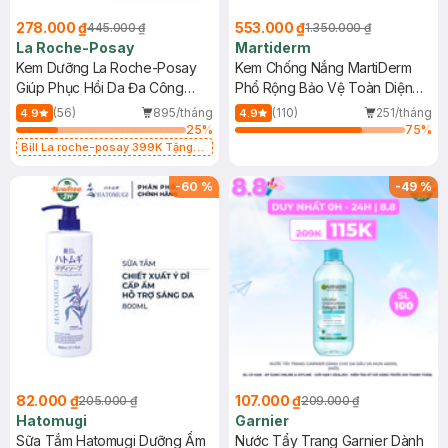
278.000 ₫
553.000 ₫
445.000 ₫
1.350.000 ₫
La Roche-Posay
Martiderm
Kem Dưỡng La Roche-Posay
Kem Chống Nắng MartiDerm
Giúp Phục Hồi Da Đa Công
Phổ Rộng Bảo Vệ Toàn Diện
Dụng 40ml
40ml
(56)
895/tháng
(110)
251/tháng
4.9
4.9
25
%
75
%
Bill La roche-posay 399K Tặng
Gel rửa mặt da dầu nhạy cảm 50ml
(SL có hạn)
-
60
%
-
49
%
82.000 ₫
107.000 ₫
205.000 ₫
209.000 ₫
Hatomugi
Garnier
Sữa Tắm Hatomugi Dưỡng Ẩm
Nước Tẩy Trang Garnier Dành