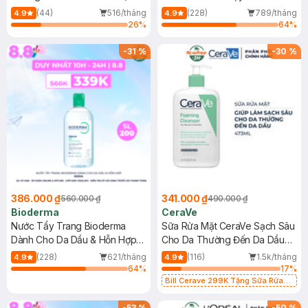
Mới)
(44)
516/tháng
(228)
789/tháng
4.9
4.9
26
%
64
%
-
31
%
-
30
%
386.000 ₫
341.000 ₫
560.000 ₫
490.000 ₫
Bioderma
CeraVe
Nước Tẩy Trang Bioderma
Sữa Rửa Mặt CeraVe Sạch Sâu
Dành Cho Da Dầu & Hỗn Hợp
Cho Da Thường Đến Da Dầu
500ml
473ml
(228)
621/tháng
(116)
1.5k/tháng
4.9
4.9
64
%
17
%
Bill Cerave 299K Tặng Sữa Rửa
Mặt Cerave 30ml (SL có hạn)
-
53
%
-
50
%