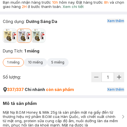
Bạn muốn nhận hàng trước
10h
hôm nay. Đặt hàng trước
8h
và chọn
giao hàng
2H
ở bước thanh toán.
Xem chi tiết
Xem thêm
Công dụng
:
Dưỡng Sáng Da
Dung Tích
:
1 miếng
1 miếng
10 miếng
5 miếng
Số lượng:
337/337
Chi nhánh
còn sản phẩm
Xem thêm
Mô tả sản phẩm
Mặt Nạ B.O.M Honey & Milk 25g là sản phẩm mặt nạ giấy đến từ
thương hiệu mỹ phẩm B.O.M của Hàn Quốc, với chiết xuất chính
từ mật ong, protein sữa cung cấp độ ẩm, nuôi dưỡng làn da mềm
mịn, phục hồi làn da khoẻ mạnh. Mặt nạ được là