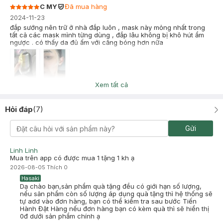
C MY
Đã mua hàng
2024-11-23
đắp sướng nên trữ ở nhà đắp luôn , mask này mỏng nhất trong
tất cả các mask mình từng dùng , đắp lâu không bị khô hút ẩm
ngược . có thấy da đủ ấm với căng bóng hơn nữa
Xem tất cả
Ngoc Anh Le Ng
Đã mua hàng
2024-08-12
Hỏi đáp
(
7
)
da mình peel image mụn đắp mask này giảm sưng phục hồi tốt,
nv tư vấn thành phần hoa cúc rau má khang viêm phục hồi, sẽ
mua lại
Gửi
Linh Linh
Mua trên app có được mua 1 tặng 1 kh ạ
2026-08-05
Thích
0
Hasaki
Dạ chào bạn,sản phẩm quà tặng đều có giới hạn số lượng,
nếu sản phẩm còn số lượng áp dụng quà tặng thì hệ thống sẽ
tự add vào đơn hàng, bạn có thể kiểm tra sau bước Tiến
Hành Đặt Hàng nếu đơn hàng bạn có kèm quà thì sẽ hiển thị
0đ dưới sản phẩm chính ạ