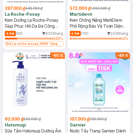
267.000 ₫
572.000 ₫
445.000 ₫
1.350.000 ₫
La Roche-Posay
Martiderm
Kem Dưỡng La Roche-Posay
Kem Chống Nắng MartiDerm
Giúp Phục Hồi Da Đa Công
Phổ Rộng Bảo Vệ Toàn Diện
Dụng 40ml
40ml
(56)
932/tháng
(110)
243/tháng
4.9
4.9
25
%
2
%
Bill La roche-posay 399K Tặng
Gel rửa mặt da dầu nhạy cảm 50ml
(SL có hạn)
-
60
%
-
49
%
82.000 ₫
107.000 ₫
205.000 ₫
209.000 ₫
Hatomugi
Garnier
Sữa Tắm Hatomugi Dưỡng Ẩm
Nước Tẩy Trang Garnier Dành