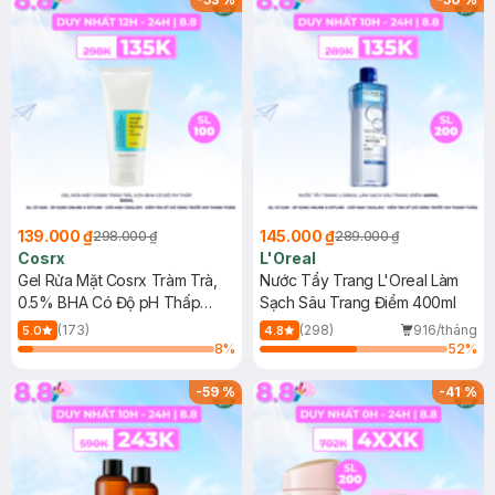
139.000 ₫
145.000 ₫
298.000 ₫
289.000 ₫
Cosrx
L'Oreal
Gel Rửa Mặt Cosrx Tràm Trà,
Nước Tẩy Trang L'Oreal Làm
0.5% BHA Có Độ pH Thấp
Sạch Sâu Trang Điểm 400ml
150ml
(173)
(298)
916/tháng
5.0
4.8
8
%
52
%
-
59
%
-
41
%