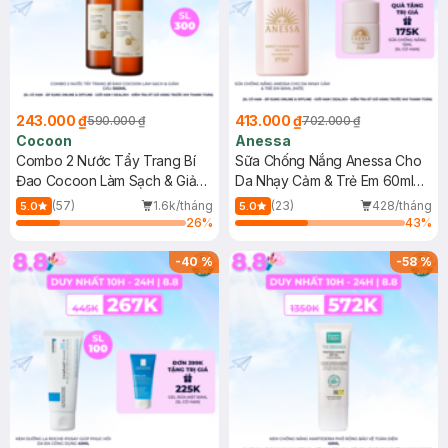
243.000 ₫
413.000 ₫
590.000 ₫
702.000 ₫
Cocoon
Anessa
Combo 2 Nước Tẩy Trang Bí
Sữa Chống Nắng Anessa Cho
Đao Cocoon Làm Sạch & Giảm
Da Nhạy Cảm & Trẻ Em 60ml
Dầu 500ml
(Mới)
(57)
1.6k/tháng
(23)
428/tháng
5.0
5.0
26
%
43
%
-
40
%
-
58
%