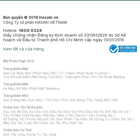
Bản quyền © 2016 Hasaki.vn
Công Ty cổ phần HASAKI VIETNAM
Hotline:
1800 6324
Giấy chứng nhận Đăng ký Kinh doanh số 0313612829 do Sở Kế
hoạch và Đầu tư Thành phố Hồ Chí Minh cấp ngày 13/01/2016
Xem tất cả cửa hàng
Mỹ Phẩm High-End
Trang Điểm Mặt
Kem Lót
/
Kem Nền
/
Phấn Nền
/
BB / CC Cream
/
Phấn Nước Cushion
/
Che Khuyết Điểm
/
Má Hồng
/
Tạo Khối / Highlight
/
Phấn Phủ
/
Xịt Khoá Makeup
Trang Điểm Mắt
Kẻ Mày
/
Kẻ Mắt
/
Phấn Mắt
/
Mascara
Trang Điểm Môi
Son Dưỡng Môi
/
Son Kem / Tint
/
Son Thỏi
/
Son Bóng
/
Tẩy Trang Mắt / Môi
Chăm Sóc Tóc Và Da Đầu
Dầu Gội Và Dầu Xả
/
Dầu Gội
/
Dầu Xả
/
Dầu Gội Khô
/
Dầu Gội Xả 2in1
/
Bộ Gội Xả
/
Tẩy Tế Bào Chết Da Đầu
/
Mặt Nạ / Kem Ủ Tóc
/
Serum / Dầu Dưỡng Tóc
/
Xịt Dưỡng Tóc
/
Thuốc Nhuộm Tóc
/
Sản Phẩm Tạo Kiểu Tóc
/
Dụng Cụ Chăm Sóc Tóc
/
Máy Sấy Tóc
/
Lược
/
Bộ Chăm Sóc Tóc
/
Phụ Kiện Tóc
Chăm Sóc Cơ Thể
Kem Tẩy Lông
/
Dụng Cụ Tẩy Lông