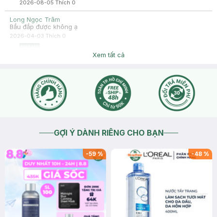
2026-08-05
Thích
0
Long Ngọc Trâm
Bầu đắp được không ạ
2026-04-03
Thích
0
Hasaki
Dạ trong giai đoạn mang thai hoặc đang cho con bú, bạn nên
Xem tất cả
cẩn thận khi sử dụng các loại mỹ phẩm chăm sóc da vì có thể
gây ảnh hưởng đến sức khỏe của mẹ và bé. Để an toàn cho
cả mẹ và bé, bạn nên lựa chọn các loại mỹ phẩm chăm sóc
da lành tính cũng như tham khảo ý kiến của các chuyên gia
hoặc bác sĩ trước khi sử dụng nhé.
2026-04-03
Thích
1
GỢI Ý DÀNH RIÊNG CHO BẠN
-
59
%
-
48
%