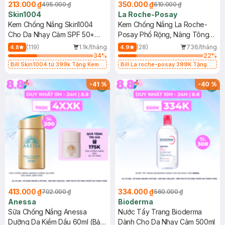
213.000 ₫
350.000 ₫
495.000 ₫
610.000 ₫
Skin1004
La Roche-Posay
Kem Chống Nắng Skin1004
Kem Chống Nắng La Roche-
Cho Da Nhạy Cảm SPF 50+
Posay Phổ Rộng, Nâng Tông
50ml
Kiềm Dầu 50ml
(119)
1.1k/tháng
(28)
736/tháng
4.8
4.9
34
%
22
%
Bill Skin1004 từ 399k Tặng Kem
Bill La roche-posay 399K Tặng
Chống Nắng Cho Da Nhạy Cảm
Gel rửa mặt da dầu nhạy cảm 50ml
SPF 50+ 20ml (SL Có Hạn)
(SL có hạn)
-
41
%
-
40
%
413.000 ₫
334.000 ₫
702.000 ₫
560.000 ₫
Anessa
Bioderma
Sữa Chống Nắng Anessa
Nước Tẩy Trang Bioderma
Dưỡng Da Kiềm Dầu 60ml (Bản
Dành Cho Da Nhạy Cảm 500ml