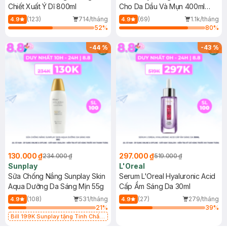
Chiết Xuất Ý Dĩ 800ml
Cho Da Dầu Và Mụn 400ml
(Mới)
(123)
714/tháng
(69)
1.1k/tháng
4.9
4.9
52
%
80
%
-
44
%
-
43
%
130.000 ₫
297.000 ₫
234.000 ₫
519.000 ₫
Sunplay
L'Oreal
Sữa Chống Nắng Sunplay Skin
Serum L'Oreal Hyaluronic Acid
Aqua Dưỡng Da Sáng Mịn 55g
Cấp Ẩm Sáng Da 30ml
(108)
531/tháng
(27)
279/tháng
4.9
4.9
21
%
39
%
Bill 199K Sunplay tặng Tinh Chất
Chống Nắng 7g trị giá 30K (SL có