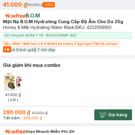
41.000 ₫
58.000 ₫
-
29
%
B.O.M
Mặt Nạ B.O.M Hydrating Cung Cấp Độ Ẩm Cho Da 25g
Honey & Milk Hydrating Water Mask
(SKU:
422209990
)
Số công bố với Bộ Y Tế : 182142/CBMP-QLD
BILL 399K TẶNG Son Lì B.O.M 802 Đỏ Cherry 3.3g trị giá 378K (SL có hạn)
5
(
4
Đánh giá)
|
7
Hỏi đáp
Start Icon
Giá giảm khi mua combo
41.000 ₫
( x10 )
290.000 ₫
41.000 ₫
Giỏ hàng
Cart plus 
Tiết kiệm
-249.000 ₫
Giao Nhanh Miễn Phí 2H