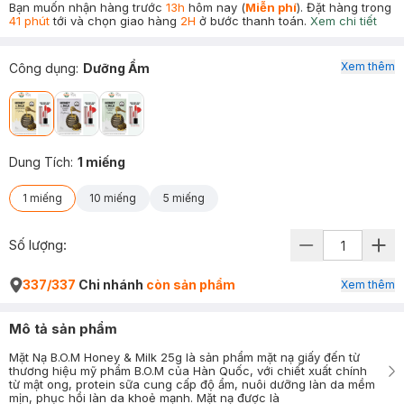
Bạn muốn nhận hàng trước
13h
hôm nay (
Miễn phí
). Đặt hàng trong
41 phút
tới và chọn giao hàng
2H
ở bước thanh toán.
Xem chi tiết
Xem thêm
Công dụng
:
Dưỡng Ẩm
Dung Tích
:
1 miếng
1 miếng
10 miếng
5 miếng
Số lượng:
337/337
Chi nhánh
còn sản phẩm
Xem thêm
Mô tả sản phẩm
Mặt Nạ B.O.M Honey & Milk 25g là sản phẩm mặt nạ giấy đến từ
thương hiệu mỹ phẩm B.O.M của Hàn Quốc, với chiết xuất chính
từ mật ong, protein sữa cung cấp độ ẩm, nuôi dưỡng làn da mềm
mịn, phục hồi làn da khoẻ mạnh. Mặt nạ được là