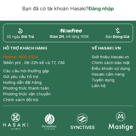
hạn)
Bạn đã có tài khoản Hasaki?
Đăng nhập
return
nowfree
price
HỖ TRỢ KHÁCH HÀNG
VỀ HASAKI.VN
Hotline:
1800 6324
Giới thiệu Hasaki.vn
(Miễn phí , 08-22h kể cả T7, CN)
Chính sách bảo mật
Điều khoản sử dụng
Các câu hỏi thường gặp
Hasaki cẩm nang
Gửi yêu cầu hỗ trợ
Tuyển dụng
Hướng dẫn đặt hàng
Liên hệ
Phương thức thanh toán
Phương thức vận chuyển
Chính sách đổi trả
Synctives
Clinic
Dermahair
Mastige