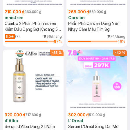
210.000 ₫
268.000 ₫
360.000 ₫
560.000 ₫
innisfree
Carslan
Combo 2 Phấn Phủ innisfree
Phấn Phủ Carslan Dạng Nén
Kiềm Dầu Dạng Bột Khoáng 5g
Nhạy Cảm Màu Tím 8g
(Mới)
(7)
96/tháng
74/tháng
5.0
87
%
46
%
-
55
%
-
42
%
320.000 ₫
302.000 ₫
717.600 ₫
519.000 ₫
d'Alba
L'Oreal
Serum d'Alba Dạng Xịt Nấm
Serum L'Oreal Sáng Da, Mờ