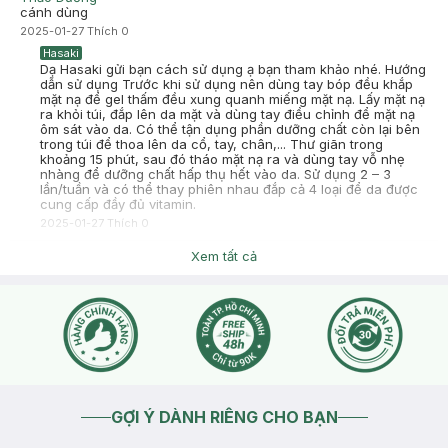
cánh dùng
2025-01-27
Thích
0
Hasaki
Dạ Hasaki gửi bạn cách sử dụng ạ bạn tham khảo nhé. Hướng
dẫn sử dụng Trước khi sử dụng nên dùng tay bóp đều khắp
mặt nạ để gel thấm đều xung quanh miếng mặt nạ. Lấy mặt nạ
ra khỏi túi, đắp lên da mặt và dùng tay điều chỉnh để mặt nạ
ôm sát vào da. Có thể tận dụng phần dưỡng chất còn lại bên
trong túi để thoa lên da cổ, tay, chân,... Thư giãn trong
khoảng 15 phút, sau đó tháo mặt nạ ra và dùng tay vỗ nhẹ
nhàng để dưỡng chất hấp thụ hết vào da. Sử dụng 2 – 3
lần/tuần và có thể thay phiên nhau đắp cả 4 loại để da được
cung cấp đầy đủ vitamin.
2025-01-27
Thích
0
Xem tất cả
Phạm Nguyễn Thiên Phước
Cái chất mặt nạ đặc thấy ớn luôn, đắp mấy cái mặt nạ tinh chất
lỏng thấy fresh sướng lắm. Cái chất này cứ đặc đặc thấy ghê như
nước mũi z á, đắp lên mấy phút nó mau khô nữa
2022-11-16
Thích
0
Hasaki
Hasaki xin chào, để tiện hỗ trợ hơn cho bạn, bạn nhấn nút
phần "chat với chúng tôi" nha
2022-11-16
Thích
0
GỢI Ý DÀNH RIÊNG CHO BẠN