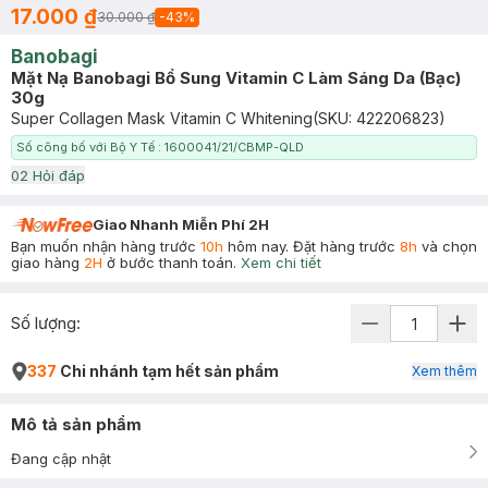
17.000 ₫
30.000 ₫
-
43
%
Banobagi
Mặt Nạ Banobagi Bổ Sung Vitamin C Làm Sáng Da (Bạc)
30g
Super Collagen Mask Vitamin C Whitening
(SKU:
422206823
)
Số công bố với Bộ Y Tế : 1600041/21/CBMP-QLD
0
2
Hỏi đáp
Giao Nhanh Miễn Phí 2H
Bạn muốn nhận hàng trước
10h
hôm nay. Đặt hàng trước
8h
và chọn
giao hàng
2H
ở bước thanh toán.
Xem chi tiết
Số lượng:
337
Chi nhánh tạm hết sản phẩm
Xem thêm
Mô tả sản phẩm
Đang cập nhật