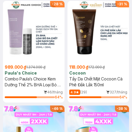
SPF 50+ 20ml (SL Có Hạn)
-
28
%
-
31
%
989.000 ₫
118.000 ₫
1.374.000 ₫
172.000 ₫
Paula's Choice
Cocoon
Combo Paula’s Choice Kem
Tẩy Da Chết Mặt Cocoon Cà
Dưỡng Thể 2% BHA Loại Bỏ Da
Phê Đắk Lắk 150ml
Chết 210ml + Dung Dịch Tẩy Da
46/tháng
(29)
327/tháng
4.9
Chết 2% BHA 30ml
64
%
64
%
-
46
%
-
38
%