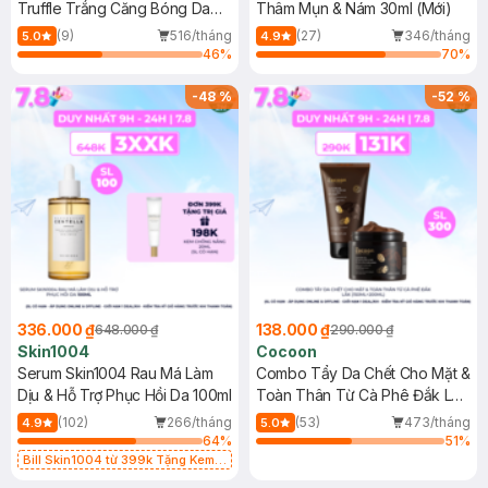
Truffle Trắng Căng Bóng Da
Thâm Mụn & Nám 30ml (Mới)
100ml
(9)
516/tháng
(27)
346/tháng
5.0
4.9
46
%
70
%
-
48
%
-
52
%
336.000 ₫
138.000 ₫
648.000 ₫
290.000 ₫
Skin1004
Cocoon
Serum Skin1004 Rau Má Làm
Combo Tẩy Da Chết Cho Mặt &
Dịu & Hỗ Trợ Phục Hồi Da 100ml
Toàn Thân Từ Cà Phê Đắk Lắk
(150ml+200ml)
(102)
266/tháng
(53)
473/tháng
4.9
5.0
64
%
51
%
Bill Skin1004 từ 399k Tặng Kem
Chống Nắng Cho Da Nhạy Cảm