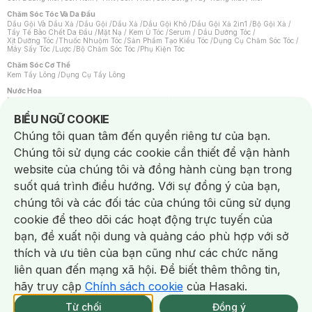
Chăm Sóc Tóc Và Da Đầu
Dầu Gội Và Dầu Xả
/
Dầu Gội
/
Dầu Xả
/
Dầu Gội Khô
/
Dầu Gội Xả 2in1
/
Bộ Gội Xả
/
Tẩy Tế Bào Chết Da Đầu
/
Mặt Nạ / Kem Ủ Tóc
/
Serum / Dầu Dưỡng Tóc
/
Xịt Dưỡng Tóc
/
Thuốc Nhuộm Tóc
/
Sản Phẩm Tạo Kiểu Tóc
/
Dụng Cụ Chăm Sóc Tóc
/
Máy Sấy Tóc
/
Lược
/
Bộ Chăm Sóc Tóc
/
Phụ Kiện Tóc
Chăm Sóc Cơ Thể
Kem Tẩy Lông
/
Dụng Cụ Tẩy Lông
Nước Hoa
Nước Hoa Nữ
/
Nước Hoa Nam
/
Nước Hoa Cao Cấp
/
Xịt Thơm Toàn Thân
/
Nước Hoa Vùng Kín
Notice about cookies usage
BIỂU NGỮ COOKIE
Chăm Sóc Cá Nhân
Chúng tôi quan tâm đến quyền riêng tư của bạn.
Chống Muỗi
/
Khẩu Trang
/
Máy Massage
/
Mặt Nạ Xông Hơi
/
Nước Rửa Tay
/
Sản Phẩm Chăm Sóc Khác
/
Bàn Chải Đánh Răng
/
Bàn Chải Điện
/
Chúng tôi sử dụng các cookie cần thiết để vận hành
Hỗ Trợ Trắng Răng
/
Kem Đánh Răng
/
Máy Tăm Nước
/
Nước Súc Miệng
/
Tăm / Chỉ Nha Khoa
/
Xịt Thơm Miệng
/
Dung Dịch Vệ Sinh
/
Dưỡng Vùng Kín
/
website của chúng tôi và đồng hành cùng bạn trong
Khăn Ướt Vệ Sinh Vùng Kín
/
Băng Vệ Sinh
/
Tampon
/
Bọt Cạo Râu
/
Dao Cạo Râu
/
Máy Cạo Râu
suốt quá trình điều hướng. Với sự đồng ý của bạn,
Vấn Đề Về Da
chúng tôi và các đối tác của chúng tôi cũng sử dụng
Da Dầu / Lỗ Chân Lông To
/
Da Khô / Mất Nước
/
Da Lão Hóa
/
Da Mụn
/
Da Nhạy Cảm / Kích Ứng
/
Da Xỉn Màu
/
Thâm / Nám / Tàn Nhang
/
cookie để theo dõi các hoạt động trực tuyến của
Quầng Thâm & Bọng Mắt
/
Sẹo
/
Viêm Da Cơ Địa
bạn, đề xuất nội dung và quảng cáo phù hợp với sở
Dụng Cụ / Phụ Kiện Chăm Sóc Da
Chat i
Bông Tẩy Trang
/
Khăn Lau Mặt Khô
/
Dụng Cụ / Máy Rửa Mặt
/
Máy Chăm Sóc Da
/
thích và ưu tiên của bạn cũng như các chức năng
Dụng Cụ Chăm Sóc Khác
liên quan đến mạng xã hội. Để biết thêm thông tin,
hãy truy cập
Chính sách cookie
của Hasaki.
NowFree 2H
Giao Nhanh Miễn Phí 2H
Xem chi tiết
Từ chối
Đồng ý
THÔNG BÁO
337 CN TẠM HẾT SP