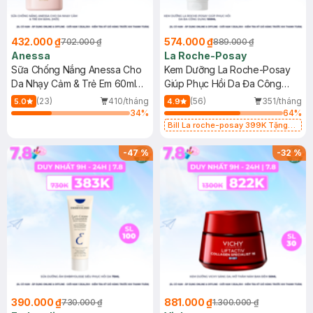
432.000 ₫
574.000 ₫
702.000 ₫
889.000 ₫
Anessa
La Roche-Posay
Sữa Chống Nắng Anessa Cho
Kem Dưỡng La Roche-Posay
Da Nhạy Cảm & Trẻ Em 60ml
Giúp Phục Hồi Da Đa Công
(Mới)
Dụng 100ml
(23)
410/tháng
(56)
351/tháng
5.0
4.9
34
%
64
%
Bill La roche-posay 399K Tặng
Gel rửa mặt da dầu nhạy cảm 50ml
(SL có hạn)
-
47
%
-
32
%
390.000 ₫
881.000 ₫
730.000 ₫
1.300.000 ₫