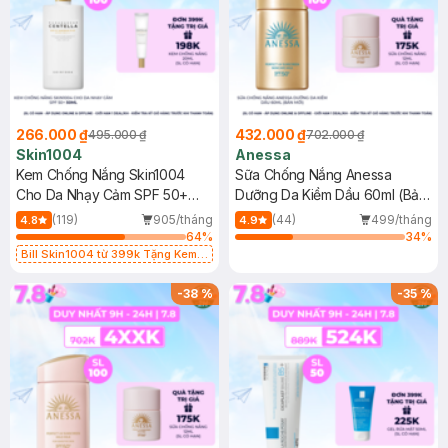
266.000 ₫
432.000 ₫
495.000 ₫
702.000 ₫
Skin1004
Anessa
Kem Chống Nắng Skin1004
Sữa Chống Nắng Anessa
Cho Da Nhạy Cảm SPF 50+
Dưỡng Da Kiềm Dầu 60ml (Bản
50ml
Mới)
(119)
905/tháng
(44)
499/tháng
4.8
4.9
64
%
34
%
Bill Skin1004 từ 399k Tặng Kem
Chống Nắng Cho Da Nhạy Cảm
SPF 50+ 20ml (SL Có Hạn)
-
38
%
-
35
%