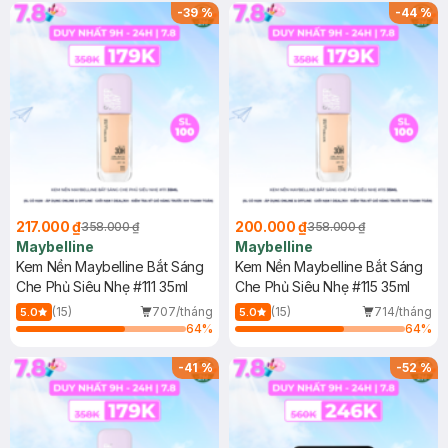
-
39
%
-
44
%
217.000 ₫
200.000 ₫
358.000 ₫
358.000 ₫
Maybelline
Maybelline
Kem Nền Maybelline Bắt Sáng
Kem Nền Maybelline Bắt Sáng
Che Phủ Siêu Nhẹ #111 35ml
Che Phủ Siêu Nhẹ #115 35ml
(15)
707/tháng
(15)
714/tháng
5.0
5.0
64
%
64
%
-
41
%
-
52
%