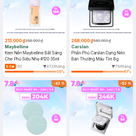
213.000 ₫
268.000 ₫
358.000 ₫
560.000 ₫
Maybelline
Carslan
Kem Nền Maybelline Bắt Sáng
Phấn Phủ Carslan Dạng Nén
Che Phủ Siêu Nhẹ #120 35ml
Bản Thường Màu Tím 8g
(15)
472/tháng
76/tháng
5.0
56
%
61
%
-
42
%
-
52
%