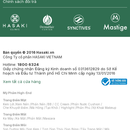
Chính sách đổi trả
Synctives
Clinic
Dermahair
Mastige
Bản quyền © 2016 Hasaki.vn
Công Ty cổ phần HASAKI VIETNAM
Hotline:
1800 6324
Giấy chứng nhận Đăng ký Kinh doanh số 0313612829 do Sở Kế
hoạch và Đầu tư Thành phố Hồ Chí Minh cấp ngày 13/01/2016
Xem tất cả cửa hàng
Mỹ Phẩm High-End
Trang Điểm Mặt
Kem Lót
/
Kem Nền
/
Phấn Nền
/
BB / CC Cream
/
Phấn Nước Cushion
/
Che Khuyết Điểm
/
Má Hồng
/
Tạo Khối / Highlight
/
Phấn Phủ
/
Xịt Khoá Makeup
Trang Điểm Mắt
Kẻ Mày
/
Kẻ Mắt
/
Phấn Mắt
/
Mascara
Trang Điểm Môi
Son Dưỡng Môi
/
Son Kem / Tint
/
Son Thỏi
/
Son Bóng
/
Tẩy Trang Mắt / Môi