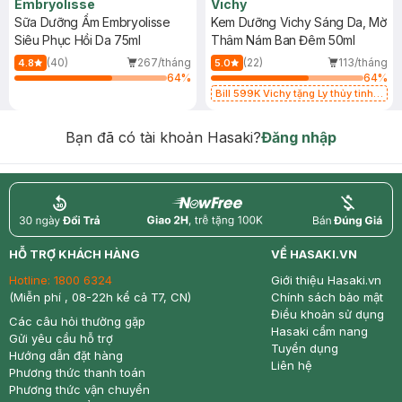
Embryolisse
Vichy
Sữa Dưỡng Ẩm Embryolisse
Kem Dưỡng Vichy Sáng Da, Mờ
Siêu Phục Hồi Da 75ml
Thâm Nám Ban Đêm 50ml
(40)
267/tháng
(22)
113/tháng
4.8
5.0
64
%
64
%
Bill 599K Vichy tặng Ly thủy tinh
trị giá 200K (SL có hạn)
Bạn đã có tài khoản Hasaki?
Đăng nhập
return
nowfree
price
HỖ TRỢ KHÁCH HÀNG
VỀ HASAKI.VN
Hotline:
1800 6324
Giới thiệu Hasaki.vn
(Miễn phí , 08-22h kể cả T7, CN)
Chính sách bảo mật
Điều khoản sử dụng
Các câu hỏi thường gặp
Hasaki cẩm nang
Gửi yêu cầu hỗ trợ
Tuyển dụng
Hướng dẫn đặt hàng
Liên hệ
Phương thức thanh toán
Phương thức vận chuyển