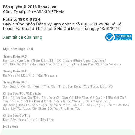
Bản quyền © 2016 Hasaki.vn
Công Ty cổ phần HASAKI VIETNAM
Hotline:
1800 6324
Giấy chứng nhận Đăng ký Kinh doanh số 0313612829 do Sở Kế
hoạch và Đầu tư Thành phố Hồ Chí Minh cấp ngày 13/01/2016
Xem tất cả cửa hàng
Mỹ Phẩm High-End
Trang Điểm Mặt
Kem Lót
/
Kem Nền
/
Phấn Nền
/
BB / CC Cream
/
Phấn Nước Cushion
/
Che Khuyết Điểm
/
Má Hồng
/
Tạo Khối / Highlight
/
Phấn Phủ
/
Xịt Khoá Makeup
Trang Điểm Mắt
Kẻ Mày
/
Kẻ Mắt
/
Phấn Mắt
/
Mascara
Trang Điểm Môi
Son Dưỡng Môi
/
Son Kem / Tint
/
Son Thỏi
/
Son Bóng
/
Tẩy Trang Mắt / Môi
Chăm Sóc Tóc Và Da Đầu
Dầu Gội Và Dầu Xả
/
Dầu Gội
/
Dầu Xả
/
Dầu Gội Khô
/
Dầu Gội Xả 2in1
/
Bộ Gội Xả
/
Tẩy Tế Bào Chết Da Đầu
/
Mặt Nạ / Kem Ủ Tóc
/
Serum / Dầu Dưỡng Tóc
/
Xịt Dưỡng Tóc
/
Thuốc Nhuộm Tóc
/
Sản Phẩm Tạo Kiểu Tóc
/
Dụng Cụ Chăm Sóc Tóc
/
Máy Sấy Tóc
/
Lược
/
Bộ Chăm Sóc Tóc
/
Phụ Kiện Tóc
Chăm Sóc Cơ Thể
Kem Tẩy Lông
/
Dụng Cụ Tẩy Lông
Nước Hoa
Nước Hoa Nữ
/
Nước Hoa Nam
/
Nước Hoa Cao Cấp
/
Xịt Thơm Toàn Thân
/
Nước Hoa Vùng Kín