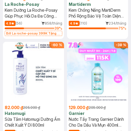
La Roche-Posay
Martiderm
Kem Dưỡng La Roche-Posay
Kem Chống Nắng MartiDerm
Giúp Phục Hồi Da Đa Công
Phổ Rộng Bảo Vệ Toàn Diện
Dụng 40ml
40ml
(56)
858/tháng
(110)
234/tháng
4.9
4.9
39
%
75
%
Bill La roche-posay 399K Tặng
Gel rửa mặt da dầu nhạy cảm 50ml
(SL có hạn)
-
60
%
-
38
%
82.000 ₫
129.000 ₫
205.000 ₫
209.000 ₫
Hatomugi
Garnier
Sữa Tắm Hatomugi Dưỡng Ẩm
Nước Tẩy Trang Garnier Dành
Chiết Xuất Ý Dĩ 800ml
Cho Da Dầu Và Mụn 400ml
(Mới)