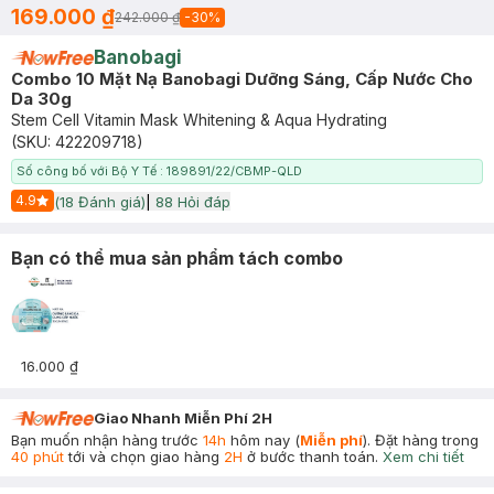
169.000 ₫
242.000 ₫
-
30
%
Banobagi
Combo 10 Mặt Nạ Banobagi Dưỡng Sáng, Cấp Nước Cho
Da 30g
Stem Cell Vitamin Mask Whitening & Aqua Hydrating
(SKU:
422209718
)
Số công bố với Bộ Y Tế : 189891/22/CBMP-QLD
4.9
(
18
Đánh giá)
|
88
Hỏi đáp
Start Icon
Bạn có thể mua sản phẩm tách combo
16.000 ₫
Giao Nhanh Miễn Phí 2H
Bạn muốn nhận hàng trước
14h
hôm nay (
Miễn phí
). Đặt hàng trong
40 phút
tới và chọn giao hàng
2H
ở bước thanh toán.
Xem chi tiết