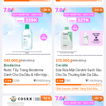
64
%
11
%
-
39
%
-
24
%
343.000 ₫
373.000 ₫
560.000 ₫
490.000 ₫
Bioderma
CeraVe
Nước Tẩy Trang Bioderma
Sữa Rửa Mặt CeraVe Sạch Sâu
Dành Cho Da Dầu & Hỗn Hợp
Cho Da Thường Đến Da Dầu
500ml
473ml
(228)
698/tháng
(116)
1.4k/tháng
4.9
4.9
6
%
64
%
Bill Cerave 299K Tặng Sữa Rửa
Mặt Cerave 30ml (SL có hạn)
-
53
%
-
42
%