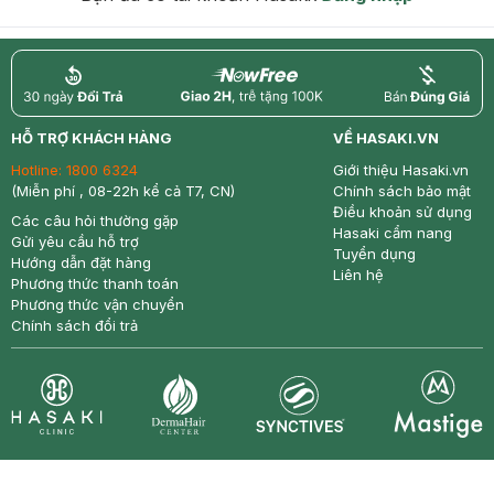
return
nowfree
price
HỖ TRỢ KHÁCH HÀNG
VỀ HASAKI.VN
Hotline:
1800 6324
Giới thiệu Hasaki.vn
(Miễn phí , 08-22h kể cả T7, CN)
Chính sách bảo mật
Điều khoản sử dụng
Các câu hỏi thường gặp
Hasaki cẩm nang
Gửi yêu cầu hỗ trợ
Tuyển dụng
Hướng dẫn đặt hàng
Liên hệ
Phương thức thanh toán
Phương thức vận chuyển
Chính sách đổi trả
Synctives
Clinic
Dermahair
Mastige