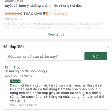
2025-01-25
tuyệt vời luôn ý ,dưỡng chất nhiều nhung hơi đặc
C THẢO LINH
Đã mua hàng
2024-11-04
Cấp ẩm tuyệt vời. Chất dưỡng trong bịch nhiều lắm đắp nguyên
cổ lun còn dư. Ẩm tới mức đắp lên trong suốt lun. Ai da khô thì
tối trước khi ngủ 1 miếng là cải thiện lắm lun đó.
Xem tất cả
Hỏi đáp
(
88
)
Gửi
Minh Trúc
10 miếng có để hộp hong ạ
2026-07-17
Thích
0
Hasaki
Dạ xin lỗi bạn nhiều hiện tại với sản phẩm mặt nạ Hasaki sẽ
khui tháo seal để có thể đồng kiểm khi nhà phân phối gửi
hàng nên sản phẩm hộp giấy sẽ chưa có seal ạ, tuy nhiên
sản phẩm cam kết chính hãng và chất lượng nên bạn có thể
yên tâm ạ
2026-07-17
Thích
0