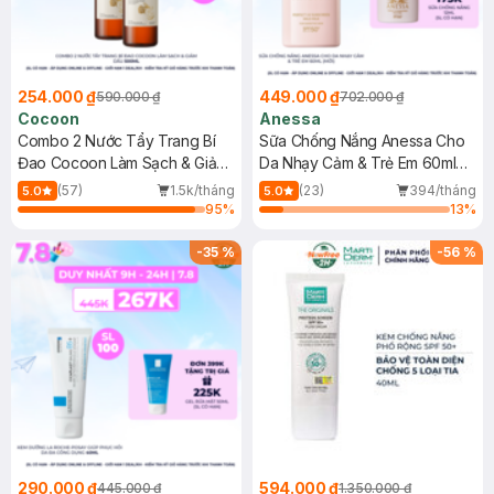
254.000 ₫
449.000 ₫
590.000 ₫
702.000 ₫
Cocoon
Anessa
Combo 2 Nước Tẩy Trang Bí
Sữa Chống Nắng Anessa Cho
Đao Cocoon Làm Sạch & Giảm
Da Nhạy Cảm & Trẻ Em 60ml
Dầu 500ml
(Mới)
(57)
1.5k/tháng
(23)
394/tháng
5.0
5.0
95
%
13
%
-
35
%
-
56
%
290.000 ₫
594.000 ₫
445.000 ₫
1.350.000 ₫