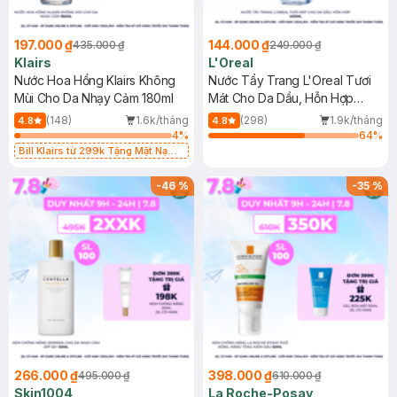
197.000 ₫
144.000 ₫
435.000 ₫
249.000 ₫
Klairs
L'Oreal
Nước Hoa Hồng Klairs Không
Nước Tẩy Trang L'Oreal Tươi
Mùi Cho Da Nhạy Cảm 180ml
Mát Cho Da Dầu, Hỗn Hợp
400ml
(148)
1.6k/tháng
(298)
1.9k/tháng
4.8
4.8
4
%
64
%
Bill Klairs từ 299k Tặng Mặt Nạ
Làm Dịu Da & Kiểm Soát Dầu Nhờn
25ml (SL Có Hạn)
-
46
%
-
35
%
266.000 ₫
398.000 ₫
495.000 ₫
610.000 ₫
Skin1004
La Roche-Posay