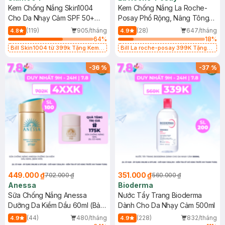
Kem Chống Nắng Skin1004
Kem Chống Nắng La Roche-
Cho Da Nhạy Cảm SPF 50+
Posay Phổ Rộng, Nâng Tông
50ml
Kiềm Dầu 50ml
(119)
905/tháng
(28)
647/tháng
4.8
4.9
64
%
18
%
Bill Skin1004 từ 399k Tặng Kem
Bill La roche-posay 399K Tặng
Chống Nắng Cho Da Nhạy Cảm
Gel rửa mặt da dầu nhạy cảm 50ml
SPF 50+ 20ml (SL Có Hạn)
(SL có hạn)
-
36
%
-
37
%
449.000 ₫
351.000 ₫
702.000 ₫
560.000 ₫
Anessa
Bioderma
Sữa Chống Nắng Anessa
Nước Tẩy Trang Bioderma
Dưỡng Da Kiềm Dầu 60ml (Bản
Dành Cho Da Nhạy Cảm 500ml
Mới)
(44)
480/tháng
(228)
832/tháng
4.9
4.9