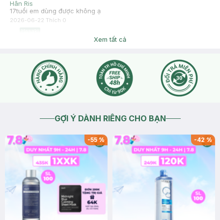
Hân Ris
17tuổi em dùng được không ạ
2026-06-22
Thích
0
Hasaki
Chào bạn, sản phẩm bên mình khuyến khích sử dụng trên 18
Xem tất cả
tuổi ạ
2026-06-22
Thích
0
GỢI Ý DÀNH RIÊNG CHO BẠN
-
55
%
-
42
%