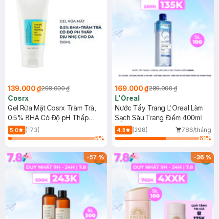
139.000 ₫
169.000 ₫
298.000 ₫
289.000 ₫
Cosrx
L'Oreal
Gel Rửa Mặt Cosrx Tràm Trà,
Nước Tẩy Trang L'Oreal Làm
0.5% BHA Có Độ pH Thấp
Sạch Sâu Trang Điểm 400ml
150ml
(173)
(298)
786/tháng
5.0
4.8
5
%
61
%
-
57
%
-
36
%