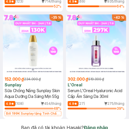
(123)
714/tháng
(69)
935/tháng
4.9
4.9
52
%
64
%
-
35
%
-
42
%
152.000 ₫
302.000 ₫
234.000 ₫
519.000 ₫
Sunplay
L'Oreal
Sữa Chống Nắng Sunplay Skin
Serum L'Oreal Hyaluronic Acid
Aqua Dưỡng Da Sáng Mịn 55g
Cấp Ẩm Sáng Da 30ml
(108)
454/tháng
(27)
275/tháng
4.9
4.9
48
%
39
%
Bill 199K Sunplay tặng Tinh Chất
Chống Nắng 7g trị giá 30K (SL có
hạn)
Bạn đã có tài khoản Hasaki?
Đăng nhập