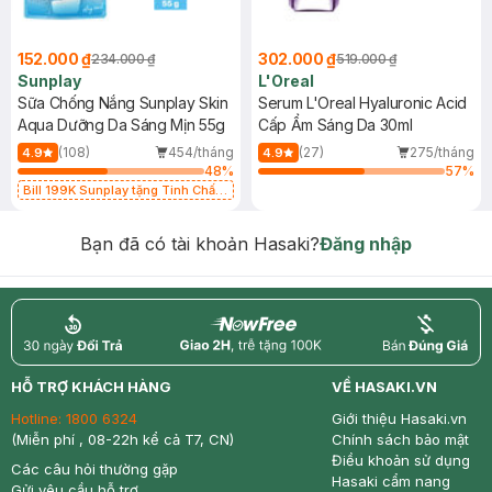
152.000 ₫
302.000 ₫
234.000 ₫
519.000 ₫
Sunplay
L'Oreal
Sữa Chống Nắng Sunplay Skin
Serum L'Oreal Hyaluronic Acid
Aqua Dưỡng Da Sáng Mịn 55g
Cấp Ẩm Sáng Da 30ml
(108)
454/tháng
(27)
275/tháng
4.9
4.9
48
%
57
%
Bill 199K Sunplay tặng Tinh Chất
Chống Nắng 7g trị giá 30K (SL có
hạn)
Bạn đã có tài khoản Hasaki?
Đăng nhập
return
nowfree
price
HỖ TRỢ KHÁCH HÀNG
VỀ HASAKI.VN
Hotline:
1800 6324
Giới thiệu Hasaki.vn
(Miễn phí , 08-22h kể cả T7, CN)
Chính sách bảo mật
Điều khoản sử dụng
Các câu hỏi thường gặp
Hasaki cẩm nang
Gửi yêu cầu hỗ trợ