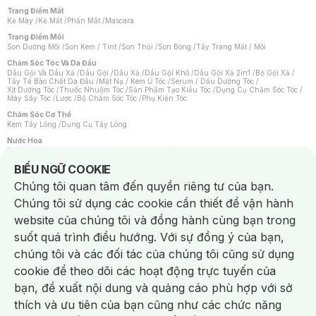
Trang Điểm Mắt
Kẻ Mày
/
Kẻ Mắt
/
Phấn Mắt
/
Mascara
Trang Điểm Môi
Son Dưỡng Môi
/
Son Kem / Tint
/
Son Thỏi
/
Son Bóng
/
Tẩy Trang Mắt / Môi
Chăm Sóc Tóc Và Da Đầu
Dầu Gội Và Dầu Xả
/
Dầu Gội
/
Dầu Xả
/
Dầu Gội Khô
/
Dầu Gội Xả 2in1
/
Bộ Gội Xả
/
Tẩy Tế Bào Chết Da Đầu
/
Mặt Nạ / Kem Ủ Tóc
/
Serum / Dầu Dưỡng Tóc
/
Xịt Dưỡng Tóc
/
Thuốc Nhuộm Tóc
/
Sản Phẩm Tạo Kiểu Tóc
/
Dụng Cụ Chăm Sóc Tóc
/
Máy Sấy Tóc
/
Lược
/
Bộ Chăm Sóc Tóc
/
Phụ Kiện Tóc
Chăm Sóc Cơ Thể
Kem Tẩy Lông
/
Dụng Cụ Tẩy Lông
Nước Hoa
Nước Hoa Nữ
/
Nước Hoa Nam
/
Nước Hoa Cao Cấp
/
Xịt Thơm Toàn Thân
/
Nước Hoa Vùng Kín
Notice about cookies usage
BIỂU NGỮ COOKIE
Chăm Sóc Cá Nhân
Chúng tôi quan tâm đến quyền riêng tư của bạn.
Chống Muỗi
/
Khẩu Trang
/
Máy Massage
/
Mặt Nạ Xông Hơi
/
Nước Rửa Tay
/
Sản Phẩm Chăm Sóc Khác
/
Bàn Chải Đánh Răng
/
Bàn Chải Điện
/
Chúng tôi sử dụng các cookie cần thiết để vận hành
Hỗ Trợ Trắng Răng
/
Kem Đánh Răng
/
Máy Tăm Nước
/
Nước Súc Miệng
/
Tăm / Chỉ Nha Khoa
/
Xịt Thơm Miệng
/
Dung Dịch Vệ Sinh
/
Dưỡng Vùng Kín
/
website của chúng tôi và đồng hành cùng bạn trong
Khăn Ướt Vệ Sinh Vùng Kín
/
Băng Vệ Sinh
/
Tampon
/
Bọt Cạo Râu
/
Dao Cạo Râu
/
Máy Cạo Râu
suốt quá trình điều hướng. Với sự đồng ý của bạn,
Vấn Đề Về Da
chúng tôi và các đối tác của chúng tôi cũng sử dụng
Da Dầu / Lỗ Chân Lông To
/
Da Khô / Mất Nước
/
Da Lão Hóa
/
Da Mụn
/
Da Nhạy Cảm / Kích Ứng
/
Da Xỉn Màu
/
Thâm / Nám / Tàn Nhang
/
cookie để theo dõi các hoạt động trực tuyến của
Quầng Thâm & Bọng Mắt
/
Sẹo
/
Viêm Da Cơ Địa
bạn, đề xuất nội dung và quảng cáo phù hợp với sở
Dụng Cụ / Phụ Kiện Chăm Sóc Da
Chat i
Bông Tẩy Trang
/
Khăn Lau Mặt Khô
/
Dụng Cụ / Máy Rửa Mặt
/
Máy Chăm Sóc Da
/
thích và ưu tiên của bạn cũng như các chức năng
Dụng Cụ Chăm Sóc Khác