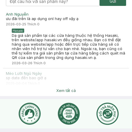
Gửi
2025-08-11
mặt nạ oke nha, cấp ẩm tốt, mình da dầu mụn đắp không bị kích
ứng. Mình thấy có làm dịu da á đáng để thử.
Anh Nguyễn
ưu đãi trên là ap dụng onl hay off vậy ạ
-
2025-08-11
Hasaki
2026-03-25
Thích
0
Hasaki xin chào! Hasaki cảm ơn Trương Như Ý đã dành thời
gian đánh giá. Sự hài lòng của khách hàng là động lực to lớn
Hasaki
để Hasaki ngày càng phát triển hơn nữa về chất lượng dịch
Dạ giá sản phẩm tại các cửa hàng thuộc hệ thống Hasaki,
vụ. Cảm ơn bạn đã tin tưởng và mua sắm tại Hasaki!
trên website/app hasaki.vn đều giống nhau. Bạn có thể đặt
hàng qua website/app hoặc đến trực tiếp cửa hàng sẽ có
nhân viên hỗ trợ tư vấn cho bạn nhé. Ngoài ra, bạn cũng có
thể tự kiểm tra giá sản phẩm tại cửa hàng bằng cách quét mã
QR của sản phẩm trong ứng dụng hasaki.vn ạ.
2026-03-26
Thích
0
Mèo Lười Ngủ Ngày
sp date đến bao giờ ạ
2025-06-04
Thích
0
Hasaki
Xem tất cả
dạ HSD khi giao đơn Hasaki cam kết sẽ trên 1 năm nhé ạ, dưới
1 năm bên mình sẽ chủ động liên hệ báo khách hàng trước ạ!
2025-06-05
Thích
0