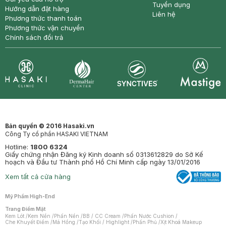
Tuyển dụng
Hướng dẫn đặt hàng
Liên hệ
Phương thức thanh toán
Phương thức vận chuyển
Chính sách đổi trả
Synctives
Clinic
Dermahair
Mastige
Bản quyền © 2016 Hasaki.vn
Công Ty cổ phần HASAKI VIETNAM
Hotline:
1800 6324
Giấy chứng nhận Đăng ký Kinh doanh số 0313612829 do Sở Kế
hoạch và Đầu tư Thành phố Hồ Chí Minh cấp ngày 13/01/2016
Xem tất cả cửa hàng
Mỹ Phẩm High-End
Trang Điểm Mặt
Kem Lót
/
Kem Nền
/
Phấn Nền
/
BB / CC Cream
/
Phấn Nước Cushion
/
Che Khuyết Điểm
/
Má Hồng
/
Tạo Khối / Highlight
/
Phấn Phủ
/
Xịt Khoá Makeup