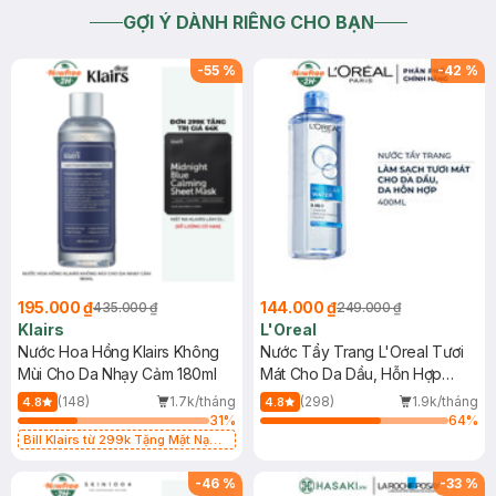
GỢI Ý DÀNH RIÊNG CHO BẠN
-
55
%
-
42
%
195.000 ₫
144.000 ₫
435.000 ₫
249.000 ₫
Klairs
L'Oreal
Nước Hoa Hồng Klairs Không
Nước Tẩy Trang L'Oreal Tươi
Mùi Cho Da Nhạy Cảm 180ml
Mát Cho Da Dầu, Hỗn Hợp
400ml
(148)
1.7k/tháng
(298)
1.9k/tháng
4.8
4.8
31
%
64
%
Bill Klairs từ 299k Tặng Mặt Nạ
Làm Dịu Da & Kiểm Soát Dầu Nhờn
25ml (SL Có Hạn)
-
46
%
-
33
%