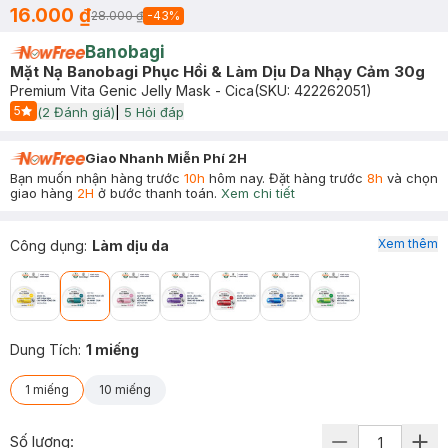
16.000 ₫
28.000 ₫
-
43
%
Banobagi
Mặt Nạ Banobagi Phục Hồi & Làm Dịu Da Nhạy Cảm 30g
Premium Vita Genic Jelly Mask - Cica
(SKU:
422262051
)
5
(
2
Đánh giá)
|
5
Hỏi đáp
Start Icon
Giao Nhanh Miễn Phí 2H
Bạn muốn nhận hàng trước
10h
hôm nay. Đặt hàng trước
8h
và chọn
giao hàng
2H
ở bước thanh toán.
Xem chi tiết
Xem thêm
Công dụng
:
Làm dịu da
Dung Tích
:
1 miếng
1 miếng
10 miếng
Số lượng: