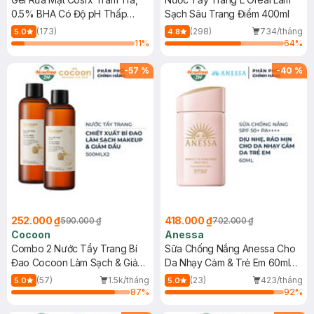
0.5% BHA Có Độ pH Thấp
Sạch Sâu Trang Điểm 400ml
150ml
(173)
(298)
734/tháng
5.0
4.8
11
%
64
%
-
57
%
-
40
%
252.000 ₫
418.000 ₫
590.000 ₫
702.000 ₫
Cocoon
Anessa
Combo 2 Nước Tẩy Trang Bí
Sữa Chống Nắng Anessa Cho
Đao Cocoon Làm Sạch & Giảm
Da Nhạy Cảm & Trẻ Em 60ml
Dầu 500ml
(Mới)
(57)
1.5k/tháng
(23)
423/tháng
5.0
5.0
87
%
92
%