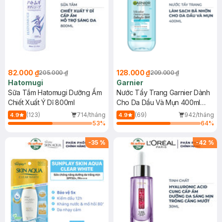
82.000 ₫
128.000 ₫
205.000 ₫
209.000 ₫
Hatomugi
Garnier
Sữa Tắm Hatomugi Dưỡng Ẩm
Nước Tẩy Trang Garnier Dành
Chiết Xuất Ý Dĩ 800ml
Cho Da Dầu Và Mụn 400ml
(Mới)
(123)
714/tháng
(69)
942/tháng
4.9
4.9
53
%
64
%
-
35
%
-
42
%