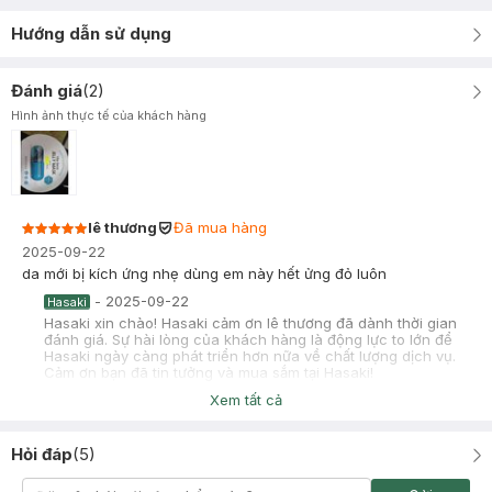
Hướng dẫn sử dụng
Đánh giá
(
2
)
Hình ảnh thực tế của khách hàng
lê thương
Đã mua hàng
2025-09-22
da mới bị kích ứng nhẹ dùng em này hết ửng đỏ luôn
-
2025-09-22
Hasaki
Hasaki xin chào! Hasaki cảm ơn lê thương đã dành thời gian
đánh giá. Sự hài lòng của khách hàng là động lực to lớn để
Hasaki ngày càng phát triển hơn nữa về chất lượng dịch vụ.
Cảm ơn bạn đã tin tưởng và mua sắm tại Hasaki!
Xem tất cả
Hỏi đáp
(
5
)
Trương Như Ý
Đã mua hàng