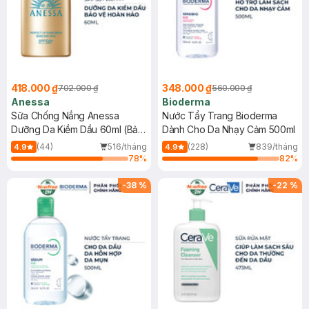
418.000 ₫
348.000 ₫
702.000 ₫
560.000 ₫
Anessa
Bioderma
Sữa Chống Nắng Anessa
Nước Tẩy Trang Bioderma
Dưỡng Da Kiềm Dầu 60ml (Bản
Dành Cho Da Nhạy Cảm 500ml
Mới)
(44)
516/tháng
(228)
839/tháng
4.9
4.9
78
%
82
%
-
38
%
-
22
%