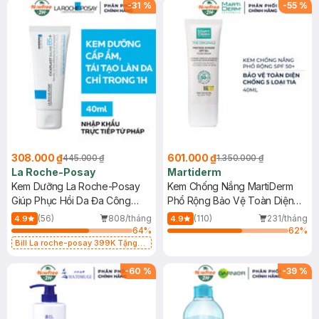
-
31
%
-
55
%
308.000 ₫
601.000 ₫
445.000 ₫
1.350.000 ₫
La Roche-Posay
Martiderm
Kem Dưỡng La Roche-Posay
Kem Chống Nắng MartiDerm
Giúp Phục Hồi Da Đa Công
Phổ Rộng Bảo Vệ Toàn Diện
Dụng 40ml
40ml
(56)
808/tháng
(110)
231/tháng
4.9
4.9
64
%
62
%
Bill La roche-posay 399K Tặng
Gel rửa mặt da dầu nhạy cảm 50ml
(SL có hạn)
-
60
%
-
39
%