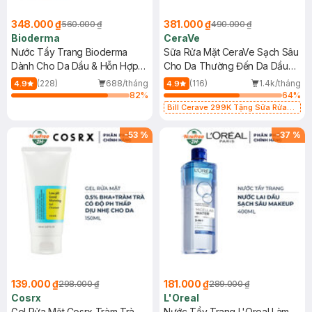
348.000 ₫
381.000 ₫
560.000 ₫
490.000 ₫
Bioderma
CeraVe
Nước Tẩy Trang Bioderma
Sữa Rửa Mặt CeraVe Sạch Sâu
Dành Cho Da Dầu & Hỗn Hợp
Cho Da Thường Đến Da Dầu
500ml
473ml
(228)
688/tháng
(116)
1.4k/tháng
4.9
4.9
82
%
64
%
Bill Cerave 299K Tặng Sữa Rửa
Mặt Cerave 30ml (SL có hạn)
-
53
%
-
37
%
139.000 ₫
181.000 ₫
298.000 ₫
289.000 ₫
Cosrx
L'Oreal
Gel Rửa Mặt Cosrx Tràm Trà,
Nước Tẩy Trang L'Oreal Làm