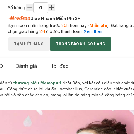
Số lượng:
Giao Nhanh Miễn Phí 2H
Bạn muốn nhận hàng trước
20h
hôm nay (
Miễn phí
). Đặt hàng t
chọn giao hàng
2H
ở bước thanh toán.
Xem thêm
TẠM HẾT HÀNG
THÔNG BÁO KHI CÓ HÀNG
D
Đánh giá
Hỏi đáp
 đến từ
thương hiệu Momopuri
Nhật Bản, với kết cấu giàu
tinh chất 
màu. Công thức chứa lợi khuẩn Lactobacillus, Ceramide đào, chiết xuấ
n hồi và săn chắc cho da, mang lại làn da sáng mịn và căng bóng chỉ 