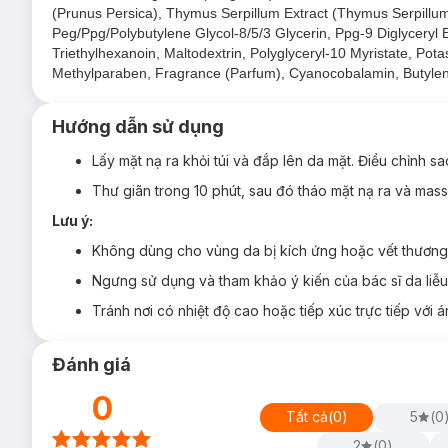
khô, xỉn màu hiệu quả.
(Prunus Persica), Thymus Serpillum Extract (Thymus Serpillum)
Peg/Ppg/Polybutylene Glycol-8/5/3 Glycerin, Ppg-9 Diglyceryl 
Bộ đôi
lợi khuẩn Lactobacillus
và
Ceramide đào
giúp
Triethylhexanoin, Maltodextrin, Polyglyceryl-10 Myristate, Po
lại làn da mềm mịn & căng bóng.
Methylparaben, Fragrance (Parfum), Cyanocobalamin, Butylen
Chiết xuất cam Bergamot
giúp
se khít lỗ chân lông ch
Dẫn xuất vitamin C
giúp
dưỡng ẩm và làm sáng mịn da
Hướng dẫn sử dụng
Mùi hương đào dịu nhẹ mang đến cảm giác thoải mái, "
Lấy mặt nạ ra khỏi túi và đắp lên da mặt. Điều chỉnh s
Thư giãn trong 10 phút, sau đó tháo mặt nạ ra và mass
Lưu ý:
Không dùng cho vùng da bị kích ứng hoặc vết thương
Bảo quản:
Ngưng sử dụng và tham khảo ý kiến của bác sĩ da liễu
Bảo quản nơi khô ráo, thoáng mát, tránh ánh nắng trực t
Tránh nơi có nhiệt độ cao hoặc tiếp xúc trực tiếp với á
Tránh xa tầm tay trẻ em.
Thông số sản phẩm:
Đánh giá
Thương hiệu:
Momopuri (thuộc tập đoàn BCL Nhật Bả
0
Xuất xứ thương hiệu:
Nhật Bản
Tất cả
(
0
)
5
(
0
Sản xuất tại:
Nhật Bản
2
(
0
)