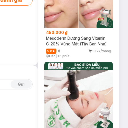
450.000 ₫
Mesoderm Dưỡng Sáng Vitamin
C-20% Vùng Mặt (Tây Ban Nha)
(1)
18.2k/tháng
5.0
1 lần
|
61 phút
Timer Gray Icon
Gửi