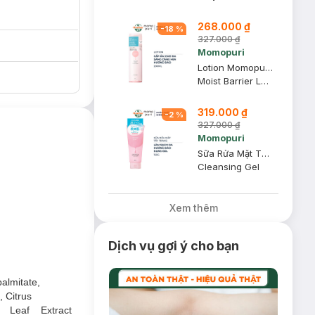
268.000 ₫
-
18
%
327.000 ₫
Momopuri
Lotion Momopuri Dưỡng Ẩm Giúp Da Sáng Căng Mịn 200ml
Moist Barrier Lotion (Regular Type)
319.000 ₫
-
2
%
327.000 ₫
Momopuri
Sữa Rửa Mặt Tẩy Trang Momopuri Dạng Gel Hương Đào 150g
Cleansing Gel
Xem thêm
Dịch vụ gợi ý cho bạn
almitate,
, Citrus
 tình trạng da
) Leaf Extract