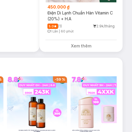
450.000 ₫
Điện Di Lạnh Chuẩn Hàn Vitamin C
(20%) + H.A
(1)
2.9k/tháng
5.0
1 Lần
|
60 phút
Timer Gray Icon
Xem thêm
%
-
59
%
-
36
%