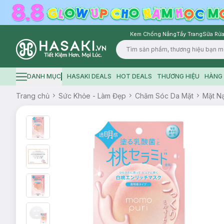
Kem Chống Nắng
Tẩy Trang
Sữa Rửa
Logo
DANH MỤC
HASAKI DEALS
HOT DEALS
THƯƠNG HIỆU
HÀNG 
Hamburger icon
Trang chủ
Sức Khỏe - Làm Đẹp
Chăm Sóc Da Mặt
Mặt N