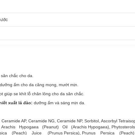
nước
 săn chắc cho da.
p dưỡng ẩm cho da căng mọng, mướt mịn.
mot
giúp se khít lỗ chân lông cho da săn chắc.
hiết xuất lá đào:
dưỡng ẩm và sáng mịn da.
e, Ceramide AP, Ceramide NG, Ceramide NP, Sorbitol, Ascorbyl Tetraisop
te, Arachis Hypogaea (Peanut) Oil (Arachis Hypogaea), Phytosterols
tan chảy" vào da và cung cấp độ ẩm tối ưu, giúp chăm sóc và cải thiện
ersica (Peach) Juice (Prunus Persica), Prunus Persica (Peach