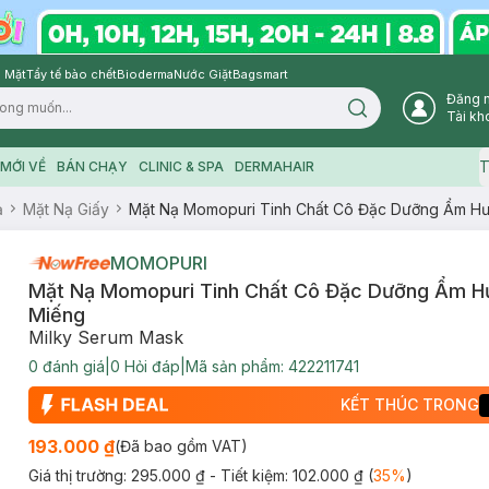
 Mặt
Tẩy tế bào chết
Bioderma
Nước Giặt
Bagsmart
Đăng 
Search icon
Tài kh
T
MỚI VỀ
BÁN CHẠY
CLINIC & SPA
DERMAHAIR
ạ
Mặt Nạ Giấy
Mặt Nạ Momopuri Tinh Chất Cô Đặc Dưỡng Ẩm H
MOMOPURI
Mặt Nạ Momopuri Tinh Chất Cô Đặc Dưỡng Ẩm H
Miếng
Milky Serum Mask
0
đánh giá
|
0
Hỏi đáp
|
Mã sản phẩm:
422211741
KẾT THÚC TRONG
193.000 ₫
(Đã bao gồm VAT)
Giá thị trường:
295.000 ₫
- Tiết kiệm:
102.000 ₫
(
35
%
)