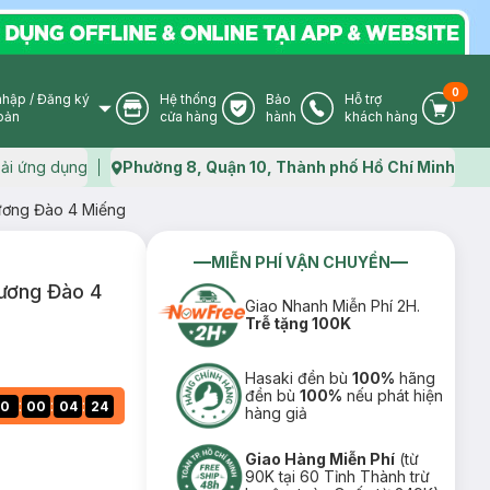
0
nhập
/
Đăng ký
Hệ thống
Bảo
Hỗ trợ
User Icon
Store Icon
Warranty Icon
Phone Icon
Cart I
oản
cửa hàng
hành
khách hàng
ải ứng dụng
Phường 8, Quận 10, Thành phố Hồ Chí Minh
Map icon
ương Đào 4 Miếng
MIỄN PHÍ VẬN CHUYỂN
ương Đào 4
Giao Nhanh Miễn Phí 2H.
Trễ tặng 100K
Hasaki đền bù
100%
hãng
đền bù
100%
nếu phát hiện
:
:
:
0
00
04
23
hàng giả
Giao Hàng Miễn Phí
(từ
90K tại 60 Tỉnh Thành trừ