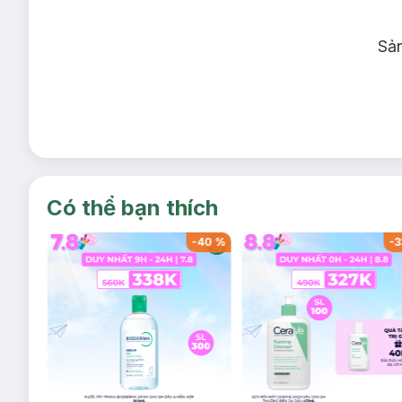
Sả
Có thể bạn thích
-
40
%
-
40
%
-
3