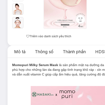
Thêm vào danh sách yêu thích
Mô tả
Thông số
Thành phần
HDS
Momopuri Milky Serum Mask
là sản phẩm mặt nạ dưỡng da
phù hợp cho những làn da đang gặp tình trạng khô ráp - xỉn 
và dẫn xuất vitamin C giúp cấp ẩm hiệu quả, tăng cường độ đà