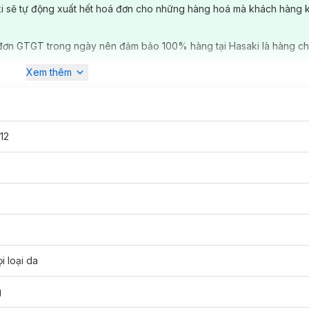
ki sẽ tự động xuất hết hoá đơn cho những hàng hoá mà khách hàng 
 Milky Serum Mask (4 Miếng)
hiện đã có mặt tại
Hasaki
.
đơn GTGT trong ngày nên đảm bảo 100% hàng tại Hasaki là hàng ch
Xem thêm
12
i loại da
g