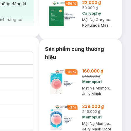
22.000 ₫
không đăng kí
-
56
%
50.000 ₫
Caryophy
ính hãng có
Mặt Nạ Caryophy Làm Giảm Mụn, Thâm & Dưỡng Ẩm Da 22g
Portulaca Mask Sheet 3in1
Sản phẩm cùng thương
hiệu
160.000 ₫
-
35
%
245.000 ₫
Momopuri
Mặt Nạ Momopuri Dưỡng Ẩm Hương Đào 4 Miếng
Jelly Mask
239.000 ₫
-
2
%
245.000 ₫
Momopuri
Mặt Nạ Momopuri Dưỡng Ẩm Hương Đào Tươi Mát 4 Miếng
Jelly Mask Cool