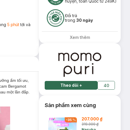
huyện, toàn Quốc từ 249K)
Đổi trả
trong
30 ngày
rong
5 phút
tới và
Xem thêm
dưỡng ẩm tối ưu,
Theo dõi
+
40
t cam Bergamot
sau một lần đắp.
Sản phẩm xem cùng
207.000 ₫
-
35
%
319.000 ₫
Naruko