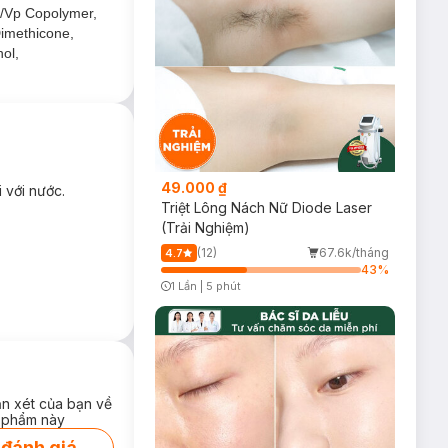
e/Vp Copolymer,
Dimethicone,
đàn hồi, mang
ol,
49.000 ₫
 với nước.
Triệt Lông Nách Nữ Diode Laser
(Trải Nghiệm)
(12)
67.6k/tháng
4.7
43
%
1 Lần
|
5 phút
Timer Gray Icon
ận xét của bạn về
 phẩm này
 đánh giá