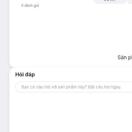
0
đánh giá
Quy cách đóng gói:
Hộp 4 miếng
Sản p
Hỏi đáp