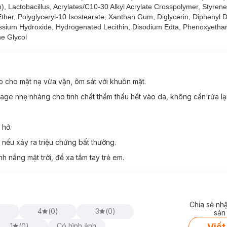
, Lactobacillus, Acrylates/C10-30 Alkyl Acrylate Crosspolymer, Styren
Ether, Polyglyceryl-10 Isostearate, Xanthan Gum, Diglycerin, Diphenyl 
 dưỡng ẩm sâu cho da, hỗ trợ ngăn ngừa nếp nhăn và
tăng cường độ 
tassium Hydroxide, Hydrogenated Lecithin, Disodium Edta, Phenoxyethan
e Glycol
o da săn chắc.
.
đánh thức" làn da hồng hào căng bóng.
ao cho mặt nạ vừa vặn, ôm sát với khuôn mặt.
age nhẹ nhàng cho tinh chất thẩm thấu hết vào da, không cần rửa lại
 hở.
 nếu xảy ra triệu chứng bất thường.
iếp hoặc nơi có nhiệt độ cao / ẩm ướt.
nh nắng mặt trời, để xa tầm tay trẻ em.
n)
Chia sẻ nh
)
4
(
0
)
3
(
0
)
sản
Viết
1
(
0
)
Có hình ảnh