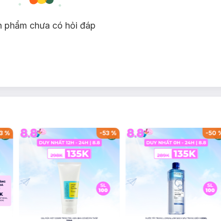
n phẩm chưa có hỏi đáp
3
%
-
53
%
-
50