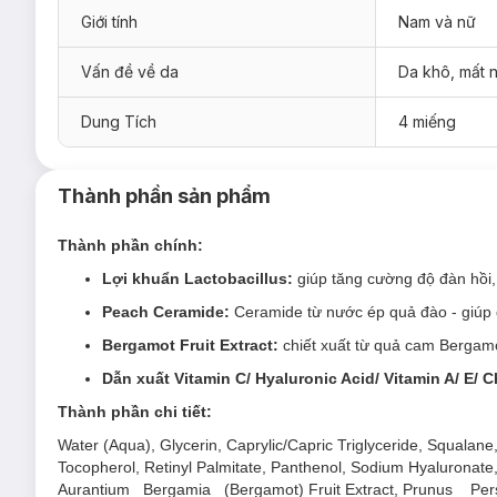
Giới tính
Nam và nữ
Vấn đề về da
Da khô, mất 
Dung Tích
4 miếng
Thành phần sản phẩm
Thành phần chính:
Lợi khuẩn Lactobacillus:
giúp tăng cường độ đàn hồi,
Loại da phù hợp:
Peach Ceramide:
Ceramide từ nước ép quả đào - giú
Sản phẩm phù hợp cho làn da thường, khô.
Bergamot Fruit Extract:
chiết xuất từ quả cam Berga
Giải pháp cho tình trạng da:
Dẫn xuất Vitamin C/ Hyaluronic Acid/ Vitamin A/ E/ C
Thành phần chi tiết:
Da khô, thiếu độ ẩm
.
Ưu thế nổi bật:
Water (Aqua), Glycerin, Caprylic/Capric Triglyceride, Squalan
Tocopherol, Retinyl Palmitate, Panthenol, Sodium Hyalurona
Mặt nạ với công thức serum dạng sữa giàu dưỡng chất, "
Aurantium Bergamia (Bergamot) Fruit Extract, Prunus P