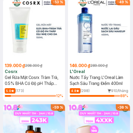
-
53
%
-
49
%
139.000 ₫
146.000 ₫
298.000 ₫
289.000 ₫
Cosrx
L'Oreal
Gel Rửa Mặt Cosrx Tràm Trà,
Nước Tẩy Trang L'Oreal Làm
0.5% BHA Có Độ pH Thấp
Sạch Sâu Trang Điểm 400ml
150ml
(173)
(298)
910/tháng
5.0
4.8
12
%
88
%
-
59
%
-
36
%