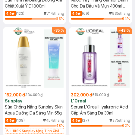
Chiết Xuất Ý Dĩ 800ml
Cho Da Dầu Và Mụn 400ml
(Mới)
(123)
714/tháng
(69)
935/tháng
4.9
4.9
53
%
64
%
-
35
%
-
42
%
152.000 ₫
302.000 ₫
234.000 ₫
519.000 ₫
Sunplay
L'Oreal
Sữa Chống Nắng Sunplay Skin
Serum L'Oreal Hyaluronic Acid
Aqua Dưỡng Da Sáng Mịn 55g
Cấp Ẩm Sáng Da 30ml
(108)
454/tháng
(27)
275/tháng
4.9
4.9
48
%
62
%
Bill 199K Sunplay tặng Tinh Chất