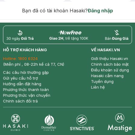
Chống Nắng 7g trị giá 30K (SL có
hạn)
Bạn đã có tài khoản Hasaki?
Đăng nhập
return
nowfree
price
HỖ TRỢ KHÁCH HÀNG
VỀ HASAKI.VN
Hotline:
1800 6324
Giới thiệu Hasaki.vn
(Miễn phí , 08-22h kể cả T7, CN)
Chính sách bảo mật
Điều khoản sử dụng
Các câu hỏi thường gặp
Hasaki cẩm nang
Gửi yêu cầu hỗ trợ
Tuyển dụng
Hướng dẫn đặt hàng
Liên hệ
Phương thức thanh toán
Phương thức vận chuyển
Chính sách đổi trả
Synctives
Clinic
Dermahair