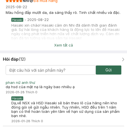
Nhi
Đã mua hàng
2025-08-22
Màu hồng đắp mướt da, da sáng thấy rõ. Tinh chất nhiều và đặc.
-
2025-08-22
Hasaki
Hasaki xin chào! Hasaki cảm ơn Nhi đã dành thời gian đánh
giá. Sự hài lòng của khách hàng là động lực to lớn để Hasaki
ngày càng phát triển hơn nữa về chất lượng dịch vụ. Cảm ơn
bạn đã tin tưởng và mua sắm tại Hasaki!
Xem tất cả
Minh Trang
Đã mua hàng
2025-06-29
Hỏi đáp
(
12
)
mình pass 7 miếng như ảnh 17k/miếng miễn ship, mình mua tại
hasaki nên mn yên tâm, bạn nào cần ib zl 0962010398 nha
Gửi
-
2025-06-29
Hasaki
Hasaki xin chào! Hasaki cảm ơn Minh Trang đã dành thời gian
đánh giá. Sự hài lòng của khách hàng là động lực to lớn để
phan nữ anh thư
Hasaki ngày càng phát triển hơn nữa về chất lượng dịch vụ.
dạ hsd của mặt nạ là ngày bao nhiêu ạ
Cảm ơn bạn đã tin tưởng và mua sắm tại Hasaki!
2026-01-28
Thích
0
Hasaki
Dạ,về NSX và HSD Hasaki sẽ bán theo lô của hãng nên kho
đóng gói sẽ gửi ngẫu nhiên. Tuy nhiên, HSD đều trên 1 năm
bạn có thể hoàn toàn yên tâm về hạn sử dụng của sản phẩm
bạn nhé.
2026-01-28
Thích
0