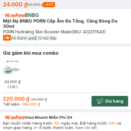
24.000 ₫
43.000 ₫
-
44
%
BNBG
Mặt Nạ BNBG PDRN Cấp Ẩm Đa Tầng, Căng Bóng Da
30ml
PDRN Hydrating Skin Booster Mask
(SKU:
422217843
)
5
(
10
Đánh giá)
|
12
Hỏi đáp
Start Icon
Giá giảm khi mua combo
24.000 ₫
( x10 )
220.000 ₫
24.000 ₫
Giỏ hàng
Cart plus 
Tiết kiệm
-196.000 ₫
Giao Nhanh Miễn Phí 2H
Bạn muốn nhận hàng trước
10h
ngày mai. Đặt hàng trước
24h
và
chọn giao hàng
2H
ở bước thanh toán.
Xem chi tiết