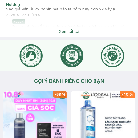
Hotdog
Sao giá vẫn là 22 nghìn mà bảo là hôm nay còn 2k vậy ạ
2026-01-25
Thích
0
Hasaki
Dạ tuy nhiên số lượng deal có số lượng có hạn, sau khi hết
deal giá sẽ quay về giá gốc ạ
Xem tất cả
2026-01-25
Thích
0
GỢI Ý DÀNH RIÊNG CHO BẠN
-
58
%
-
40
%