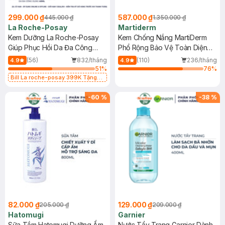
299.000 ₫
587.000 ₫
445.000 ₫
1.350.000 ₫
La Roche-Posay
Martiderm
Kem Dưỡng La Roche-Posay
Kem Chống Nắng MartiDerm
Giúp Phục Hồi Da Đa Công
Phổ Rộng Bảo Vệ Toàn Diện
Dụng 40ml
40ml
(56)
832/tháng
(110)
236/tháng
4.9
4.9
51
%
76
%
Bill La roche-posay 399K Tặng
Gel rửa mặt da dầu nhạy cảm 50ml
(SL có hạn)
-
60
%
-
38
%
82.000 ₫
129.000 ₫
205.000 ₫
209.000 ₫
Hatomugi
Garnier
Sữa Tắm Hatomugi Dưỡng Ẩm
Nước Tẩy Trang Garnier Dành