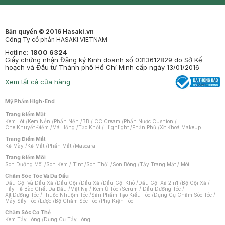
Mastige
Bản quyền © 2016 Hasaki.vn
Công Ty cổ phần HASAKI VIETNAM
Hotline:
1800 6324
Giấy chứng nhận Đăng ký Kinh doanh số 0313612829 do Sở Kế
hoạch và Đầu tư Thành phố Hồ Chí Minh cấp ngày 13/01/2016
Xem tất cả cửa hàng
Mỹ Phẩm High-End
Trang Điểm Mặt
Kem Lót
/
Kem Nền
/
Phấn Nền
/
BB / CC Cream
/
Phấn Nước Cushion
/
Che Khuyết Điểm
/
Má Hồng
/
Tạo Khối / Highlight
/
Phấn Phủ
/
Xịt Khoá Makeup
Trang Điểm Mắt
Kẻ Mày
/
Kẻ Mắt
/
Phấn Mắt
/
Mascara
Trang Điểm Môi
Son Dưỡng Môi
/
Son Kem / Tint
/
Son Thỏi
/
Son Bóng
/
Tẩy Trang Mắt / Môi
Chăm Sóc Tóc Và Da Đầu
Dầu Gội Và Dầu Xả
/
Dầu Gội
/
Dầu Xả
/
Dầu Gội Khô
/
Dầu Gội Xả 2in1
/
Bộ Gội Xả
/
Tẩy Tế Bào Chết Da Đầu
/
Mặt Nạ / Kem Ủ Tóc
/
Serum / Dầu Dưỡng Tóc
/
Xịt Dưỡng Tóc
/
Thuốc Nhuộm Tóc
/
Sản Phẩm Tạo Kiểu Tóc
/
Dụng Cụ Chăm Sóc Tóc
/
Máy Sấy Tóc
/
Lược
/
Bộ Chăm Sóc Tóc
/
Phụ Kiện Tóc
Chăm Sóc Cơ Thể
Kem Tẩy Lông
/
Dụng Cụ Tẩy Lông