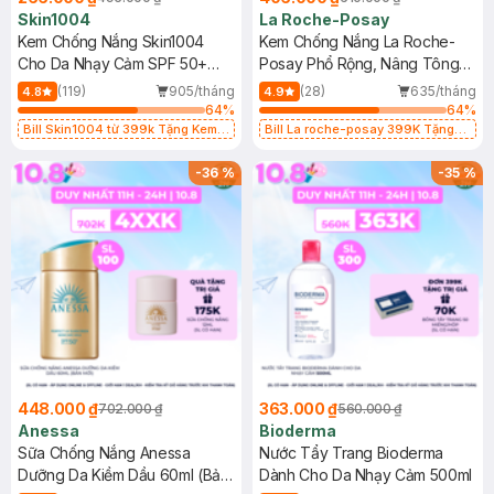
Skin1004
La Roche-Posay
Kem Chống Nắng Skin1004
Kem Chống Nắng La Roche-
Cho Da Nhạy Cảm SPF 50+
Posay Phổ Rộng, Nâng Tông
50ml
Kiềm Dầu 50ml
(119)
905/tháng
(28)
635/tháng
4.8
4.9
64
%
64
%
Bill Skin1004 từ 399k Tặng Kem
Bill La roche-posay 399K Tặng
Chống Nắng Cho Da Nhạy Cảm
Gel rửa mặt da dầu nhạy cảm 50ml
SPF 50+ 20ml (SL Có Hạn)
(SL có hạn)
-
36
%
-
35
%
448.000 ₫
363.000 ₫
702.000 ₫
560.000 ₫
Anessa
Bioderma
Sữa Chống Nắng Anessa
Nước Tẩy Trang Bioderma
Dưỡng Da Kiềm Dầu 60ml (Bản
Dành Cho Da Nhạy Cảm 500ml