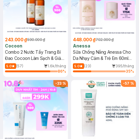
243.000 ₫
448.000 ₫
590.000 ₫
702.000 ₫
Cocoon
Anessa
Combo 2 Nước Tẩy Trang Bí
Sữa Chống Nắng Anessa Cho
Đao Cocoon Làm Sạch & Giảm
Da Nhạy Cảm & Trẻ Em 60ml
Dầu 500ml
(Mới)
(57)
1.6k/tháng
(23)
395/tháng
5.0
5.0
86
%
35
%
-
33
%
-
57
%