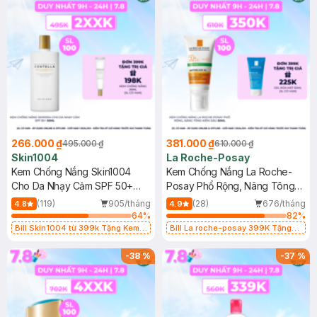
266.000 ₫
381.000 ₫
495.000 ₫
610.000 ₫
Skin1004
La Roche-Posay
Kem Chống Nắng Skin1004
Kem Chống Nắng La Roche-
Cho Da Nhạy Cảm SPF 50+
Posay Phổ Rộng, Nâng Tông
50ml
Kiềm Dầu 50ml
(119)
905/tháng
(28)
676/tháng
4.8
4.9
64
%
82
%
Bill Skin1004 từ 399k Tặng Kem
Bill La roche-posay 399K Tặng
Chống Nắng Cho Da Nhạy Cảm
Gel rửa mặt da dầu nhạy cảm 50ml
SPF 50+ 20ml (SL Có Hạn)
(SL có hạn)
-
38
%
-
37
%