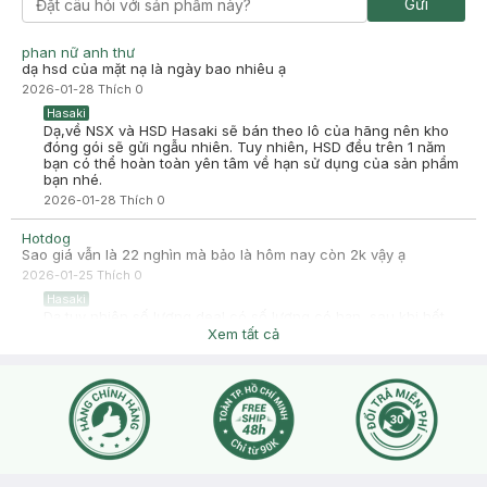
Gửi
-
2025-06-29
Hasaki
Hasaki xin chào! Hasaki cảm ơn Minh Trang đã dành thời gian
đánh giá. Sự hài lòng của khách hàng là động lực to lớn để
phan nữ anh thư
Hasaki ngày càng phát triển hơn nữa về chất lượng dịch vụ.
dạ hsd của mặt nạ là ngày bao nhiêu ạ
Cảm ơn bạn đã tin tưởng và mua sắm tại Hasaki!
2026-01-28
Thích
0
Hasaki
Dạ,về NSX và HSD Hasaki sẽ bán theo lô của hãng nên kho
đóng gói sẽ gửi ngẫu nhiên. Tuy nhiên, HSD đều trên 1 năm
bạn có thể hoàn toàn yên tâm về hạn sử dụng của sản phẩm
bạn nhé.
2026-01-28
Thích
0
Hotdog
Sao giá vẫn là 22 nghìn mà bảo là hôm nay còn 2k vậy ạ
2026-01-25
Thích
0
Hasaki
Dạ tuy nhiên số lượng deal có số lượng có hạn, sau khi hết
deal giá sẽ quay về giá gốc ạ
Xem tất cả
2026-01-25
Thích
0