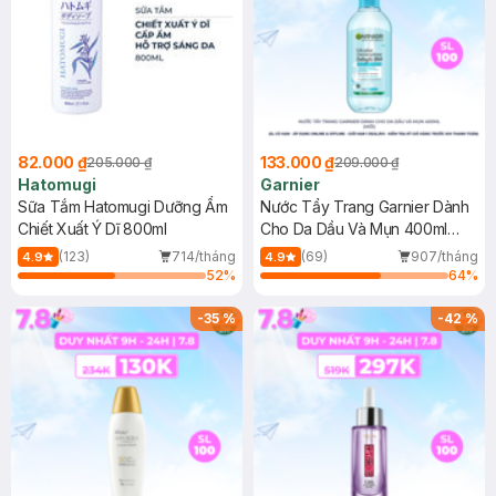
82.000 ₫
133.000 ₫
205.000 ₫
209.000 ₫
Hatomugi
Garnier
Sữa Tắm Hatomugi Dưỡng Ẩm
Nước Tẩy Trang Garnier Dành
Chiết Xuất Ý Dĩ 800ml
Cho Da Dầu Và Mụn 400ml
(Mới)
(123)
714/tháng
(69)
907/tháng
4.9
4.9
52
%
64
%
-
35
%
-
42
%