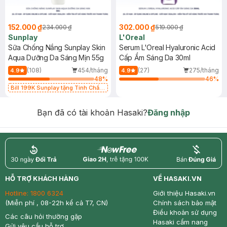
152.000 ₫
302.000 ₫
234.000 ₫
519.000 ₫
Sunplay
L'Oreal
Sữa Chống Nắng Sunplay Skin
Serum L'Oreal Hyaluronic Acid
Aqua Dưỡng Da Sáng Mịn 55g
Cấp Ẩm Sáng Da 30ml
(108)
454/tháng
(27)
275/tháng
4.9
4.9
48
%
46
%
Bill 199K Sunplay tặng Tinh Chất
Chống Nắng 7g trị giá 30K (SL có
hạn)
Bạn đã có tài khoản Hasaki?
Đăng nhập
return
nowfree
price
HỖ TRỢ KHÁCH HÀNG
VỀ HASAKI.VN
Hotline:
1800 6324
Giới thiệu Hasaki.vn
(Miễn phí , 08-22h kể cả T7, CN)
Chính sách bảo mật
Điều khoản sử dụng
Các câu hỏi thường gặp
Hasaki cẩm nang
Gửi yêu cầu hỗ trợ