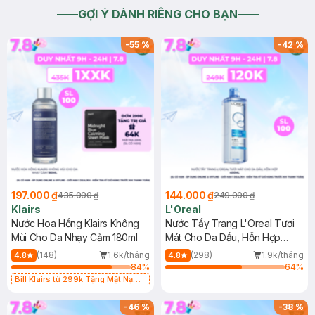
GỢI Ý DÀNH RIÊNG CHO BẠN
-
55
%
-
42
%
197.000 ₫
144.000 ₫
435.000 ₫
249.000 ₫
Klairs
L'Oreal
Nước Hoa Hồng Klairs Không
Nước Tẩy Trang L'Oreal Tươi
Mùi Cho Da Nhạy Cảm 180ml
Mát Cho Da Dầu, Hỗn Hợp
400ml
(148)
1.6k/tháng
(298)
1.9k/tháng
4.8
4.8
84
%
64
%
Bill Klairs từ 299k Tặng Mặt Nạ
Làm Dịu Da & Kiểm Soát Dầu Nhờn
25ml (SL Có Hạn)
-
46
%
-
38
%