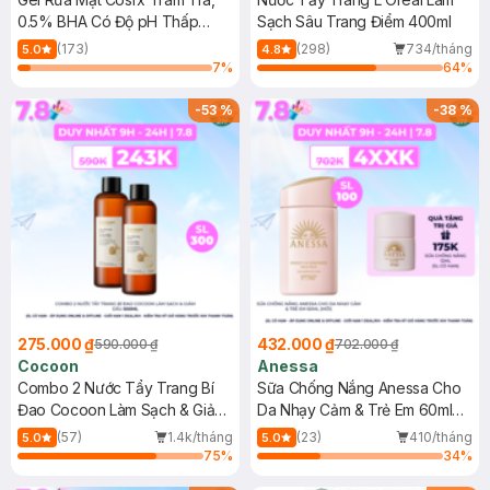
0.5% BHA Có Độ pH Thấp
Sạch Sâu Trang Điểm 400ml
150ml
(173)
(298)
734/tháng
5.0
4.8
7
%
64
%
-
53
%
-
38
%
275.000 ₫
432.000 ₫
590.000 ₫
702.000 ₫
Cocoon
Anessa
Combo 2 Nước Tẩy Trang Bí
Sữa Chống Nắng Anessa Cho
Đao Cocoon Làm Sạch & Giảm
Da Nhạy Cảm & Trẻ Em 60ml
Dầu 500ml
(Mới)
(57)
1.4k/tháng
(23)
410/tháng
5.0
5.0
75
%
34
%