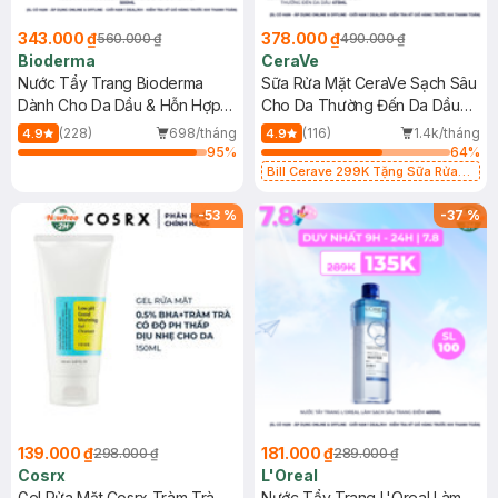
343.000 ₫
378.000 ₫
560.000 ₫
490.000 ₫
Bioderma
CeraVe
Nước Tẩy Trang Bioderma
Sữa Rửa Mặt CeraVe Sạch Sâu
Dành Cho Da Dầu & Hỗn Hợp
Cho Da Thường Đến Da Dầu
500ml
473ml
(228)
698/tháng
(116)
1.4k/tháng
4.9
4.9
95
%
64
%
Bill Cerave 299K Tặng Sữa Rửa
Mặt Cerave 30ml (SL có hạn)
-
53
%
-
37
%
139.000 ₫
181.000 ₫
298.000 ₫
289.000 ₫
Cosrx
L'Oreal
Gel Rửa Mặt Cosrx Tràm Trà,
Nước Tẩy Trang L'Oreal Làm