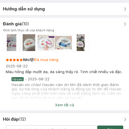
Hướng dẫn sử dụng
Đánh giá
(
10
)
Hình ảnh thực tế của khách hàng
Nhi
Đã mua hàng
2025-08-22
Màu hồng đắp mướt da, da sáng thấy rõ. Tinh chất nhiều và đặc.
-
2025-08-22
Hasaki
Hasaki xin chào! Hasaki cảm ơn Nhi đã dành thời gian đánh
giá. Sự hài lòng của khách hàng là động lực to lớn để Hasaki
ngày càng phát triển hơn nữa về chất lượng dịch vụ. Cảm ơn
bạn đã tin tưởng và mua sắm tại Hasaki!
Xem tất cả
Minh Trang
Đã mua hàng
2025-06-29
Hỏi đáp
(
12
)
mình pass 7 miếng như ảnh 17k/miếng miễn ship, mình mua tại
hasaki nên mn yên tâm, bạn nào cần ib zl 0962010398 nha