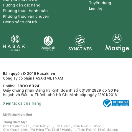
Tuyển dụng
Hướng dẫn đặt hàng
Liên hệ
Phương thức thanh toán
Phương thức vận chuyển
Chính sách đổi trả
Synctives
Clinic
Dermahair
Mastige
Bản quyền © 2016 Hasaki.vn
Công Ty cổ phần HASAKI VIETNAM
Hotline:
1800 6324
Giấy chứng nhận Đăng ký Kinh doanh số 0313612829 do Sở Kế
hoạch và Đầu tư Thành phố Hồ Chí Minh cấp ngày 13/01/2016
Xem tất cả cửa hàng
Mỹ Phẩm High-End
Trang Điểm Mặt
Kem Lót
/
Kem Nền
/
Phấn Nền
/
BB / CC Cream
/
Phấn Nước Cushion
/
Che Khuyết Điểm
/
Má Hồng
/
Tạo Khối / Highlight
/
Phấn Phủ
/
Xịt Khoá Makeup