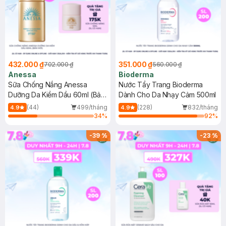
432.000 ₫
351.000 ₫
702.000 ₫
560.000 ₫
Anessa
Bioderma
Sữa Chống Nắng Anessa
Nước Tẩy Trang Bioderma
Dưỡng Da Kiềm Dầu 60ml (Bản
Dành Cho Da Nhạy Cảm 500ml
Mới)
(44)
499/tháng
(228)
832/tháng
4.9
4.9
34
%
92
%
-
39
%
-
23
%