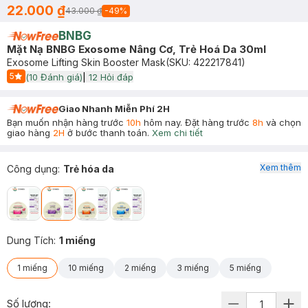
22.000 ₫
43.000 ₫
-
49
%
BNBG
Mặt Nạ BNBG Exosome Nâng Cơ, Trẻ Hoá Da 30ml
Exosome Lifting Skin Booster Mask
(SKU:
422217841
)
5
(
10
Đánh giá)
|
12
Hỏi đáp
Start Icon
Giao Nhanh Miễn Phí 2H
Bạn muốn nhận hàng trước
10h
hôm nay. Đặt hàng trước
8h
và chọn
giao hàng
2H
ở bước thanh toán.
Xem chi tiết
Xem thêm
Công dụng
:
Trẻ hóa da
Dung Tích
:
1 miếng
1 miếng
10 miếng
2 miếng
3 miếng
5 miếng
Số lượng: