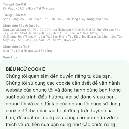
Trang Điểm Mắt
Kẻ Mày
/
Kẻ Mắt
/
Phấn Mắt
/
Mascara
Trang Điểm Môi
Son Dưỡng Môi
/
Son Kem / Tint
/
Son Thỏi
/
Son Bóng
/
Tẩy Trang Mắt / Môi
Chăm Sóc Tóc Và Da Đầu
Dầu Gội Và Dầu Xả
/
Dầu Gội
/
Dầu Xả
/
Dầu Gội Khô
/
Dầu Gội Xả 2in1
/
Bộ Gội Xả
/
Tẩy Tế Bào Chết Da Đầu
/
Mặt Nạ / Kem Ủ Tóc
/
Serum / Dầu Dưỡng Tóc
/
Xịt Dưỡng Tóc
/
Thuốc Nhuộm Tóc
/
Sản Phẩm Tạo Kiểu Tóc
/
Dụng Cụ Chăm Sóc Tóc
/
Máy Sấy Tóc
/
Lược
/
Bộ Chăm Sóc Tóc
/
Phụ Kiện Tóc
Chăm Sóc Cơ Thể
Kem Tẩy Lông
/
Dụng Cụ Tẩy Lông
Nước Hoa
Nước Hoa Nữ
/
Nước Hoa Nam
/
Nước Hoa Cao Cấp
/
Xịt Thơm Toàn Thân
/
Nước Hoa Vùng Kín
Notice about cookies usage
BIỂU NGỮ COOKIE
Chăm Sóc Cá Nhân
Chúng tôi quan tâm đến quyền riêng tư của bạn.
Chống Muỗi
/
Khẩu Trang
/
Máy Massage
/
Mặt Nạ Xông Hơi
/
Nước Rửa Tay
/
Sản Phẩm Chăm Sóc Khác
/
Bàn Chải Đánh Răng
/
Bàn Chải Điện
/
Chúng tôi sử dụng các cookie cần thiết để vận hành
Hỗ Trợ Trắng Răng
/
Kem Đánh Răng
/
Máy Tăm Nước
/
Nước Súc Miệng
/
Tăm / Chỉ Nha Khoa
/
Xịt Thơm Miệng
/
Dung Dịch Vệ Sinh
/
Dưỡng Vùng Kín
/
website của chúng tôi và đồng hành cùng bạn trong
Khăn Ướt Vệ Sinh Vùng Kín
/
Băng Vệ Sinh
/
Tampon
/
Bọt Cạo Râu
/
Dao Cạo Râu
/
Máy Cạo Râu
suốt quá trình điều hướng. Với sự đồng ý của bạn,
Vấn Đề Về Da
chúng tôi và các đối tác của chúng tôi cũng sử dụng
Da Dầu / Lỗ Chân Lông To
/
Da Khô / Mất Nước
/
Da Lão Hóa
/
Da Mụn
/
Da Nhạy Cảm / Kích Ứng
/
Da Xỉn Màu
/
Thâm / Nám / Tàn Nhang
/
cookie để theo dõi các hoạt động trực tuyến của
Quầng Thâm & Bọng Mắt
/
Sẹo
/
Viêm Da Cơ Địa
bạn, đề xuất nội dung và quảng cáo phù hợp với sở
Dụng Cụ / Phụ Kiện Chăm Sóc Da
Chat i
Bông Tẩy Trang
/
Khăn Lau Mặt Khô
/
Dụng Cụ / Máy Rửa Mặt
/
Máy Chăm Sóc Da
/
thích và ưu tiên của bạn cũng như các chức năng
Dụng Cụ Chăm Sóc Khác