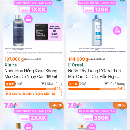
197.000 ₫
144.000 ₫
435.000 ₫
249.000 ₫
Klairs
L'Oreal
Nước Hoa Hồng Klairs Không
Nước Tẩy Trang L'Oreal Tươi
Mùi Cho Da Nhạy Cảm 180ml
Mát Cho Da Dầu, Hỗn Hợp
400ml
(148)
1.6k/tháng
(298)
1.9k/tháng
4.8
4.8
84
%
64
%
Bill Klairs từ 299k Tặng Mặt Nạ
Làm Dịu Da & Kiểm Soát Dầu Nhờn
25ml (SL Có Hạn)
-
46
%
-
38
%