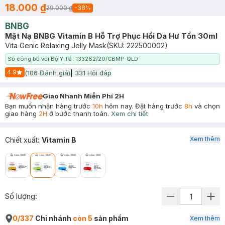
18.000 ₫
29.000 ₫
-
38
%
BNBG
Mặt Nạ BNBG Vitamin B Hỗ Trợ Phục Hồi Da Hư Tổn 30ml
Vita Genic Relaxing Jelly Mask
(SKU:
222500002
)
Số công bố với Bộ Y Tế : 133282/20/CBMP-QLD
4.9
(
106
Đánh giá)
|
331
Hỏi đáp
Start Icon
Giao Nhanh Miễn Phí 2H
Bạn muốn nhận hàng trước
10h
hôm nay. Đặt hàng trước
8h
và chọn
giao hàng
2H
ở bước thanh toán.
Xem chi tiết
Xem thêm
Chiết xuất
:
Vitamin B
Số lượng:
0/337
Chi nhánh
còn 5
sản phẩm
Xem thêm