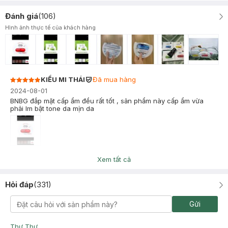
Đánh giá
(
106
)
Hình ảnh thực tế của khách hàng
KIỀU MI THÁI
Đã mua hàng
2024-08-01
BNBG đắp mặt cấp ẩm đều rất tốt , sản phẩm này cấp ẩm vừa
phải lm bật tone da mịn da
Quang Diep
Đã mua hàng
Xem tất cả
2024-05-20
ok
Hỏi đáp
(
331
)
Gửi
Thư Thư