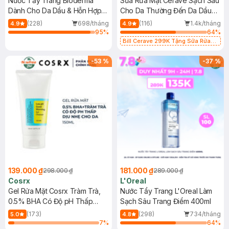
Nước Tẩy Trang Bioderma
Sữa Rửa Mặt CeraVe Sạch Sâu
Dành Cho Da Dầu & Hỗn Hợp
Cho Da Thường Đến Da Dầu
500ml
473ml
(228)
698/tháng
(116)
1.4k/tháng
4.9
4.9
95
%
64
%
Bill Cerave 299K Tặng Sữa Rửa
Mặt Cerave 30ml (SL có hạn)
-
53
%
-
37
%
139.000 ₫
181.000 ₫
298.000 ₫
289.000 ₫
Cosrx
L'Oreal
Gel Rửa Mặt Cosrx Tràm Trà,
Nước Tẩy Trang L'Oreal Làm
0.5% BHA Có Độ pH Thấp
Sạch Sâu Trang Điểm 400ml
150ml
(173)
(298)
734/tháng
5.0
4.8
7
%
64
%