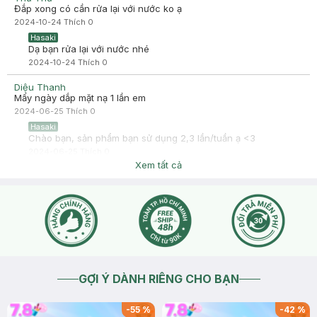
Đắp xong có cần rửa lại với nước ko ạ
2024-10-24
Thích
0
Hasaki
Dạ bạn rửa lại với nước nhé
2024-10-24
Thích
0
Diệu Thanh
Mấy ngày dắp mặt nạ 1 lần em
2024-06-25
Thích
0
Hasaki
Chào bạn, sản phẩm bạn sử dụng 2,3 lần/tuần ạ <3
2024-06-25
Thích
0
Xem tất cả
GỢI Ý DÀNH RIÊNG CHO BẠN
-
55
%
-
42
%