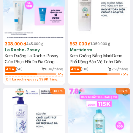
308.000 ₫
553.000 ₫
445.000 ₫
1.350.000 ₫
La Roche-Posay
Martiderm
Kem Dưỡng La Roche-Posay
Kem Chống Nắng MartiDerm
Giúp Phục Hồi Da Đa Công
Phổ Rộng Bảo Vệ Toàn Diện
Dụng 40ml
40ml
(56)
808/tháng
(110)
251/tháng
4.9
4.9
64
%
75
%
Bill La roche-posay 399K Tặng
Gel rửa mặt da dầu nhạy cảm 50ml
(SL có hạn)
-
60
%
-
36
%