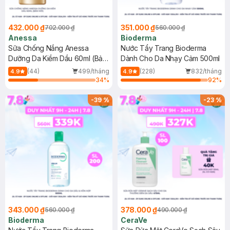
432.000 ₫
351.000 ₫
702.000 ₫
560.000 ₫
Anessa
Bioderma
Sữa Chống Nắng Anessa
Nước Tẩy Trang Bioderma
Dưỡng Da Kiềm Dầu 60ml (Bản
Dành Cho Da Nhạy Cảm 500ml
Mới)
(44)
499/tháng
(228)
832/tháng
4.9
4.9
34
%
92
%
-
39
%
-
23
%
343.000 ₫
378.000 ₫
560.000 ₫
490.000 ₫
Bioderma
CeraVe