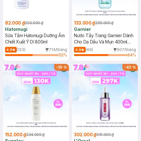
82.000 ₫
133.000 ₫
205.000 ₫
209.000 ₫
Hatomugi
Garnier
Sữa Tắm Hatomugi Dưỡng Ẩm
Nước Tẩy Trang Garnier Dành
Chiết Xuất Ý Dĩ 800ml
Cho Da Dầu Và Mụn 400ml
(Mới)
(123)
714/tháng
(69)
907/tháng
4.9
4.9
52
%
64
%
-
35
%
-
42
%
152.000 ₫
302.000 ₫
234.000 ₫
519.000 ₫
Sunplay
L'Oreal