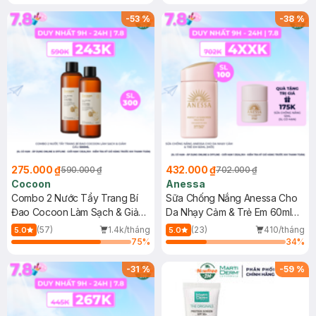
-
53
%
-
38
%
275.000 ₫
432.000 ₫
590.000 ₫
702.000 ₫
Cocoon
Anessa
Combo 2 Nước Tẩy Trang Bí
Sữa Chống Nắng Anessa Cho
Đao Cocoon Làm Sạch & Giảm
Da Nhạy Cảm & Trẻ Em 60ml
Dầu 500ml
(Mới)
(57)
1.4k/tháng
(23)
410/tháng
5.0
5.0
75
%
34
%
-
31
%
-
59
%