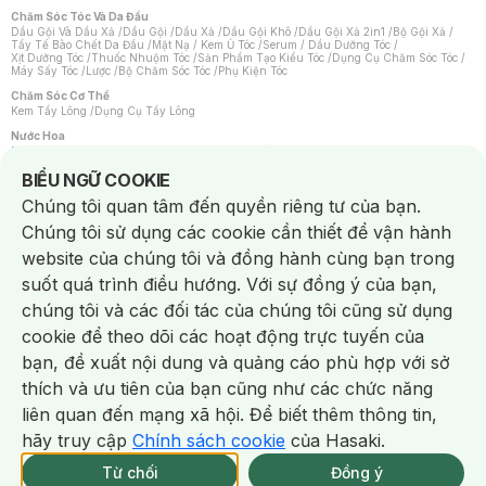
Chăm Sóc Tóc Và Da Đầu
Dầu Gội Và Dầu Xả
/
Dầu Gội
/
Dầu Xả
/
Dầu Gội Khô
/
Dầu Gội Xả 2in1
/
Bộ Gội Xả
/
Tẩy Tế Bào Chết Da Đầu
/
Mặt Nạ / Kem Ủ Tóc
/
Serum / Dầu Dưỡng Tóc
/
Xịt Dưỡng Tóc
/
Thuốc Nhuộm Tóc
/
Sản Phẩm Tạo Kiểu Tóc
/
Dụng Cụ Chăm Sóc Tóc
/
Máy Sấy Tóc
/
Lược
/
Bộ Chăm Sóc Tóc
/
Phụ Kiện Tóc
Chăm Sóc Cơ Thể
Kem Tẩy Lông
/
Dụng Cụ Tẩy Lông
Nước Hoa
Nước Hoa Nữ
/
Nước Hoa Nam
/
Nước Hoa Cao Cấp
/
Xịt Thơm Toàn Thân
/
Nước Hoa Vùng Kín
Notice about cookies usage
BIỂU NGỮ COOKIE
Chăm Sóc Cá Nhân
Chúng tôi quan tâm đến quyền riêng tư của bạn.
Chống Muỗi
/
Khẩu Trang
/
Máy Massage
/
Mặt Nạ Xông Hơi
/
Nước Rửa Tay
/
Sản Phẩm Chăm Sóc Khác
/
Bàn Chải Đánh Răng
/
Bàn Chải Điện
/
Chúng tôi sử dụng các cookie cần thiết để vận hành
Hỗ Trợ Trắng Răng
/
Kem Đánh Răng
/
Máy Tăm Nước
/
Nước Súc Miệng
/
Tăm / Chỉ Nha Khoa
/
Xịt Thơm Miệng
/
Dung Dịch Vệ Sinh
/
Dưỡng Vùng Kín
/
website của chúng tôi và đồng hành cùng bạn trong
Khăn Ướt Vệ Sinh Vùng Kín
/
Băng Vệ Sinh
/
Tampon
/
Bọt Cạo Râu
/
Dao Cạo Râu
/
Máy Cạo Râu
suốt quá trình điều hướng. Với sự đồng ý của bạn,
Vấn Đề Về Da
chúng tôi và các đối tác của chúng tôi cũng sử dụng
Da Dầu / Lỗ Chân Lông To
/
Da Khô / Mất Nước
/
Da Lão Hóa
/
Da Mụn
/
Da Nhạy Cảm / Kích Ứng
/
Da Xỉn Màu
/
Thâm / Nám / Tàn Nhang
/
cookie để theo dõi các hoạt động trực tuyến của
Quầng Thâm & Bọng Mắt
/
Sẹo
/
Viêm Da Cơ Địa
bạn, đề xuất nội dung và quảng cáo phù hợp với sở
Dụng Cụ / Phụ Kiện Chăm Sóc Da
Chat i
Bông Tẩy Trang
/
Khăn Lau Mặt Khô
/
Dụng Cụ / Máy Rửa Mặt
/
Máy Chăm Sóc Da
/
thích và ưu tiên của bạn cũng như các chức năng
Dụng Cụ Chăm Sóc Khác
liên quan đến mạng xã hội. Để biết thêm thông tin,
hãy truy cập
Chính sách cookie
của Hasaki.
Từ chối
Đồng ý