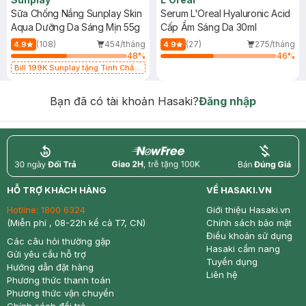
Sữa Chống Nắng Sunplay Skin
Serum L'Oreal Hyaluronic Acid
Aqua Dưỡng Da Sáng Mịn 55g
Cấp Ẩm Sáng Da 30ml
(108)
454/tháng
(27)
275/tháng
4.9
4.9
48
%
46
%
Bill 199K Sunplay tặng Tinh Chất
Chống Nắng 7g trị giá 30K (SL có
hạn)
Bạn đã có tài khoản Hasaki?
Đăng nhập
return
nowfree
price
HỖ TRỢ KHÁCH HÀNG
VỀ HASAKI.VN
Hotline:
1800 6324
Giới thiệu Hasaki.vn
(Miễn phí , 08-22h kể cả T7, CN)
Chính sách bảo mật
Điều khoản sử dụng
Các câu hỏi thường gặp
Hasaki cẩm nang
Gửi yêu cầu hỗ trợ
Tuyển dụng
Hướng dẫn đặt hàng
Liên hệ
Phương thức thanh toán
Phương thức vận chuyển