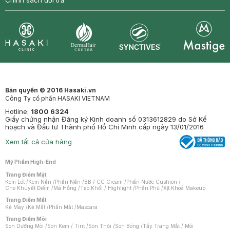
Chính sách đổi trả
Synctives
Clinic
Dermahair
Mastige
Bản quyền © 2016 Hasaki.vn
Công Ty cổ phần HASAKI VIETNAM
Hotline:
1800 6324
Giấy chứng nhận Đăng ký Kinh doanh số 0313612829 do Sở Kế
hoạch và Đầu tư Thành phố Hồ Chí Minh cấp ngày 13/01/2016
Xem tất cả cửa hàng
Mỹ Phẩm High-End
Trang Điểm Mặt
Kem Lót
/
Kem Nền
/
Phấn Nền
/
BB / CC Cream
/
Phấn Nước Cushion
/
Che Khuyết Điểm
/
Má Hồng
/
Tạo Khối / Highlight
/
Phấn Phủ
/
Xịt Khoá Makeup
Trang Điểm Mắt
Kẻ Mày
/
Kẻ Mắt
/
Phấn Mắt
/
Mascara
Trang Điểm Môi
Son Dưỡng Môi
/
Son Kem / Tint
/
Son Thỏi
/
Son Bóng
/
Tẩy Trang Mắt / Môi